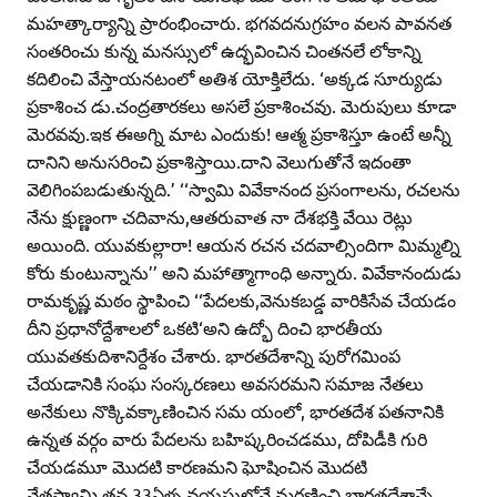
మహత్కార్యాన్ని ప్రారంభించారు. భగవదనుగ్రహం వలన పావనత
సంతరించు కున్న మనస్సులో ఉద్భవించిన చింతనలే లోకాన్ని
కదిలించి వేస్తాయనటంలో అతిశ యోక్తిలేదు. ‘అక్కడ సూర్యుడు
ప్రకాశించ డు.చంద్రతారకలు అసలే ప్రకాశించవు. మెరుపులు కూడా
మెరవవు.ఇక ఈఅగ్ని మాట ఎందుకు! ఆత్మ ప్రకాశిస్తూ ఉంటే అన్నీ
దానిని అనుసరించి ప్రకాశిస్తాయి.దాని వెలుగుతోనే ఇదంతా
వెలిగింపబడుతున్నది.’ ‘‘స్వామి వివేకానంద ప్రసంగాలను, రచలను
నేను క్షుణ్ణంగా చదివాను,ఆతరువాత నా దేశభక్తి వేయి రెట్లు
అయింది. యువకుల్లారా! ఆయన రచన చదవాల్సిందిగా మిమ్మల్ని
కోరు కుంటున్నాను’’ అని మహాత్మాగాంధి అన్నారు. వివేకానందుడు
రామకృష్ణ మఠం స్థాపించి ‘‘పేదలకు,వెనుకబడ్డ వారికిసేవ చేయడం
దీని ప్రధానోద్దేశాలలో ఒకటి‘అని ఉద్భో దించి భారతీయ
యువతకుదిశానిర్దేశం చేశారు. భారతదేశాన్ని పురోగమింప
చేయడానికి సంఘ సంస్కరణలు అవసరమని సమాజ నేతలు
అనేకులు నొక్కివక్కాణించిన సమ యంలో, భారతదేశ పతనానికి
ఉన్నత వర్గం వారు పేదలను బహిష్కరించడము, దోపిడీకి గురి
చేయడమూ మొదటి కారణమని ఘోషించిన మొదటి
నేతస్వామి.తన 33ఏళ్ళ వయసులోనే మరణించి భారతదేశాన్నే