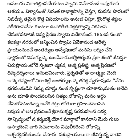
జనులను విరాజిల్లింపచేయటం స్వామి వివేకానంద అపురూప
ఆశయం. విశ్వాసంతో నిరంత రాభ్యాసాన్ని చేస్తూ, మనసు పొరలలో
నిభిఢీకృ తమైన కొత్త విషయాలను అనుభ విస్తూ, క్రొంగొత్త శక్తుల
వశీకరింపచేసు కుంటూ ఊహాతీత వ్యక్తిత్వాన్ని వికసింప
చేసుకోవటానికి దివ్య ప్రేరణ స్వామి వివేకానంద. 1863వ సం.లో
కలకత్తా నగరంలో జన్మించిన స్వామి వివేకానంద ఆరేళ్ళ
ప్రాయంనుంచే అంతర్ముఖ అన్వేషణలో మనసు లగ్నం చేసి
ధ్యానంలో నిమగ్నుడ్కె ఉండేవారు.జ్యోతిర్మయ ప్రకా శంలో జీవిస్తూ
చిరుప్రాయంలోనే సృజనా త్మకత, ఆత్మ ప్రతిష్ట, ఆత్మ ప్రేరణలో
దివ్యదర్శనాలు అనుభవించారు. ప్రకృతితో తాదాత్మ్యం చెంది
ఆచ్కెతన్యంలో విరాజిల్లే అంతర్ముఖ చ్కెతన్య స్వరూపుడు.‘‘నేను
భగవంతుడిని నిన్ను చూస్తు నంత స్పష్టంగా చూశాను,మతం అనేది
అను భూతి పొందవలసిన సత్యం,లోకాన్ని మనం అర్దం
చేసుకోవటంకన్నా అనేక రెట్లు లోతుగా గ్రహించవలసిన
విషయం’’అని ప్రవచించే శ్రీరామకృష్ణ పరమహంస దివ్య
సాన్నిధ్యంలో న,కర్మ,భక్తి,యోగ మార్గాలో కానరాని మెరు గులు
ఆస్వాదించి వారి వచనాలను విపులీకరించి లోకాన్ని
ఆశ్చర్యచకితులను చేసారు. పశుప్రాయులుగా జీవిస్తున్న వారిని