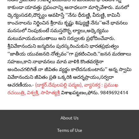
కాకుండా యావత్తు ప్రపంచాన్ని అనాధలుగా మార్చివేశారు. మనలో
ధ్కెర్యంసడలి,దౌర్భ్యం ఆవహిస్తే ‘‘నేను ధీరుణ్ణి, వీరుణ్ణి, కామినీ
కాంచనాలను నిర్జించిన శ్రీరామ కృష్ణు శిష్యుణ్ణి నేను’’అనే భావనలు
మనసులో నింపుకుంటే సమస్తదౌర్భ ల్యాలు,అధ్కెర్యము
మటుమాయమయుతాయి అని సర్వులకు ప్రభోదించేవారు.
శ్రీవివేకానందుని జన్మదినం పురస్కరించుకుని భారతప్రభుత్వం
‘‘జాతీయ యువజనది నోత్సవం’’గా ప్రకటించింది.‘‘జనన మరణాలు
సహజం,కాని నాభావనలు మావ వాళికి కొంతవరకైనా
అందించగలిగితే నా జీవితం వ్యర్థం కాలేదనుకుంటాను’’ అన్న స్వామి
వివేకానందుని జీవితం ప్రతి ఒక్కరికి ఆదర్శప్రాయం,సర్వదా
ఆచరణీయం.-
(డాక్టర్‌.దేవులపల్లి పద్మజ), వ్యాసకర్త : ప్రముఖ
రచయిత్రి, విశ్వశ్రీ, సాహిత్యశ్రీ
విశాఖపట్టణం,ఫోను. 9849692414
About Us
Terms of Use