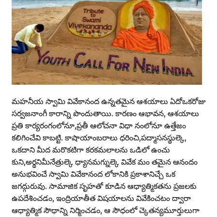
మహనీయ స్వామి వివేకానంద ఉన్నతమైన ఆశయాలు ఏదోఒకరోజు
సర్వజనాంగీ కారాన్ని పొందుతాయి. కారణం ఆభావన, ఆశయాలు
ప్రతి కార్యరంగంలోనూ,ప్రతీ ఆలోచనా విధా నంలోనూ ఉత్తేజం
కలిగించేవి కాబట్టి. కాషాయాంబరాలు ధరించి,పద్మాసనస్థుల్కె,
ఒకదాని మీద మరొకటిగా కరకమలాలను ఒడిలో ఉంచు
కుని,అర్థనిమీనేత్రుల్కె ధ్యానమగ్నుల్కె వివేక మం తమైన ఆనందం
అనుభవించే స్వామి వివేకానంద లోకానికి ప్రకాశానిచ్చే ఒక
జగద్గురువు. సామాజిక సృహతో కూడిన ఆధ్యాత్మికతను ప్రజలకు
ఉపదేశించడం, ఇంద్రియాతీత విషయాలను వివేకించటం ద్వారా
ఆధ్యాత్మిక సౌధాన్ని నిర్మించడం, ఆ సౌధంలో చ్కెతన్యమూర్తులుగా