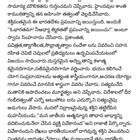
సామాన్య మౌలికతను గుర్తించమని చెప్పేవారు. హైందవుల శాంతి
కాముకత్వాన్ని తన అహింసా తత్వంతో వెల్లడిచేసేవారు.
శక్తివంతమైన ఈ భారతదేశం ప్రపంచాన్ని జయిస్తుంది. అందుకే
‘‘ఓభారతమా! నీఆధ్యా త్మికతతో ప్రపంచాన్ని జయించు!’’ అంటూ
స్వామి సింహనాదం చేసేవారు. ప్రశాంతత,
పవిత్రత,త్యాగశీలత,సౌభ్రాతృత్వాల సందేశా లను వివరించి సహన
రహిత చెవిటి చెవులలో ప్రతిధ్యనులు ఉద్భవింపచేయటంలో
విజయం సాధించారు.దుస్తరమైన అద్వ్కెతాన్ని కళాత్మ
కమైనదిగానూ,సజీవమైనదిగానూ వర్ణించారు. భయం కలిగించే
యోగ సంప్రదాయాలను అత్యంత శాస్త్రీయంగానూ,ఆచరణ యోగ్యం
గానూ వివరించే మానసిక శాస్త్రంగా వివరిం చేవారు. సత్యమనేది
మతానికి ఆపాదించటం మూర్ఖత్వం అని చెప్పేవారు. విదేశాలలో ధీర
గంభీరత్వంతో ఎన్నో ఆటుపోటు లను ఎదుర్కొని సత్యంవైపు
అడుగులు వేసారు. మనలో నిద్రాణమైవున్న శక్తిని తట్టిలేపిన
మహనీయుడు.‘‘మన జాతీయ ఆత్మన్యూన తాభావ జాఢ్యాన్ని
వదిలించుకునేలా చేసిన వ్యక్తి వివేకానంద’’అని రాజాజీ పేర్కొన్నారు.
వివేకానందుని లేఖలు భారతీయులలో దాగివున్న శక్తిని వెలువరించి
చింతనను జాగృతం చేసాయి.లేఖ మూలంగానే తమ భారతీయ