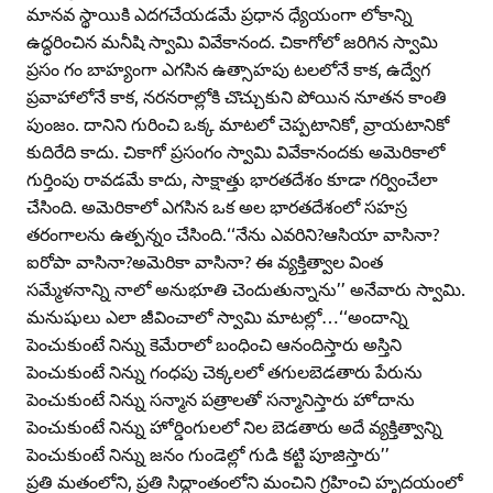
మానవ స్థాయికి ఎదగచేయడమే ప్రధాన ధ్యేయంగా లోకాన్ని
ఉద్ధరించిన మనీషి స్వామి వివేకానంద. చికాగోలో జరిగిన స్వామి
ప్రసం గం బాహ్యంగా ఎగసిన ఉత్సాహపు టలలోనే కాక, ఉద్వేగ
ప్రవాహాలోనే కాక, నరనరాల్లోకి చొచ్చుకుని పోయిన నూతన కాంతి
పుంజం. దానిని గురించి ఒక్క మాటలో చెప్పటానికో, వ్రాయటానికో
కుదిరేది కాదు. చికాగో ప్రసంగం స్వామి వివేకానందకు అమెరికాలో
గుర్తింపు రావడమే కాదు, సాక్షాత్తు భారతదేశం కూడా గర్వించేలా
చేసింది. అమెరికాలో ఎగసిన ఒక అల భారతదేశంలో సహస్ర
తరంగాలను ఉత్పన్నం చేసింది.‘‘నేను ఎవరిని?ఆసియా వాసినా?
ఐరోపా వాసినా?అమెరికా వాసినా? ఈ వ్యక్తిత్వాల వింత
సమ్మేళనాన్ని నాలో అనుభూతి చెందుతున్నాను’’ అనేవారు స్వామి.
మనుషులు ఎలా జీవించాలో స్వామి మాటల్లో…‘‘అందాన్ని
పెంచుకుంటే నిన్ను కెమేరాలో బంధించి ఆనందిస్తారు అస్తిని
పెంచుకుంటే నిన్ను గంధపు చెక్కలలో తగులబెడతారు పేరును
పెంచుకుంటే నిన్ను సన్మాన పత్రాలతో సన్మానిస్తారు హోదాను
పెంచుకుంటే నిన్ను హోర్డింగులలో నిల బెడతారు అదే వ్యక్తిత్వాన్ని
పెంచుకుంటే నిన్ను జనం గుండెల్లో గుడి కట్టి పూజిస్తారు’’
ప్రతి మతంలోని, ప్రతి సిద్ధాంతంలోని మంచిని గ్రహించి హృదయంలో