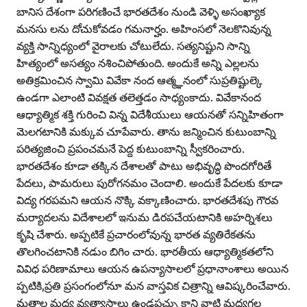
బానిస దేశంగా పరిగణించే భారతదేశం నుండి వెళ్ళి అసంఖ్యాక
మనసు లను దోచుకోవడం గమనార్హం. అహింసలో నెలకొనివున్న
వ్యక్తి సాన్నిధ్యంలో వైరాలకు చోటులేదు. సత్యనిష్టుని సాన్ని
హిత్యంలో అసత్యం నశించిపోతుంది. అందుకే అన్ని ఎల్లలను
అతిక్రమించిన స్వామి వివేకా నంద ఆత్మ్ఞనంలో సుప్రతిష్టుల్కె
ఉండగా ఎలాంటి వివక్షత తలెత్తడం సాధ్యంకాదు. వివేకానంద
ఆధ్యాత్మిక శక్తి గురించి విన్న విదేశీయులు ఆయనతో సన్నిహితంగా
మెలగటానికి మక్కువ చూపేవారు. తాను జన్మించిన కుటుంబాన్ని
పరిత్యజించి ప్రపంచమనే పెద్ద కుటుంబాన్ని స్వీకరించారు.
భారతదేశం కూడా తక్కిన దేశాలతో పాటు అభివృద్ధి పొందగోరితే
పేదలు, పామరులు పురోగనమం చెందాలి. అందుకే పేదలకు కూడా
విద్య గరపమని ఆయన నొక్కి వక్కాణించారు. భారతదేశపు గౌరవ
మర్యాదలను విదేశాలలో ఇనుమ డిరపచేయటానికి అహర్నిశలు
కృషి చేశారు. అప్పటికే ప్రచారంలోవున్న భారత వ్యతిరేకతను
తొలగించటానికి నడుం బిగిం చారు. భారతీయ ఆధ్యాత్మికతలోని
వివిధ పరిణామాలు ఆయన ఉపన్యాసాలలో ప్రధానాంశాలు అయిన
ప్పటికి,ప్రతి ప్రసంగంలోనూ మన వాస్తవిక చిత్రాన్ని ఆవిష్కరించేవారు.
మతాల మధ్య వ్యత్యాసాలు ఉండపచ్చు కాని వాటి మధ్యగల