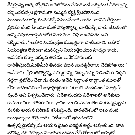
దీప్తిస్తున్న ఆత్మ జ్యోతిని అవలోకనం చేసుకుంటే సర్వమత ఏకత్వాన్ని
దర్శించవచ్చని ప్రగాఢంగా నమ్మిన వ్యక్తి శ్రీవివేకానంద.
హిందూమతాన్ని కించపరిస్తే సహించేవారు కాదు. దానిని తీవ్రంగా
ప్రతిఘ టించి హిందూ మత ఔన్నత్యాన్ని చాటిచెప్పే వారు.జీవితంలో
అన్ని విషయాలపైన కఠోర నియమం, నిఘా అవసరం అని
చెప్పేవారు. ‘‘ఆహార నియంత్రణ ముఖ్యంగా పాటించాలి. ఆహార
నియంత్రణ లేకుండా మనస్సుని నియంత్రించటం సాధ్యం కాదు.
అవసరం కన్నా ఎక్కువ తినడం అనేక హానులకు
దారితీస్తుంది.మితిమీరి తినడం వలన మనశ్శరీరాలు చెడిపోతాయి’’
అనేవారు. ప్రేమతత్వాన్ని, నమ్మకాన్ని, విశ్వాసాన్ని సడలనీయవద్దని
గట్టిగా ప్రభోదిం చేవాడు.మతం అనేది సిద్ధాంత రాద్ధాంత ములతో
లేదు అదిఆచరణలే ఆధ్యాత్మికంగా పరిణతి చెందడంలో మాత్రమే
వుంది అని విశ్వసించేవారు. వివేకానందను విదేశాలలో అనేకులు
కుమారునిగా, సోదరునిగా భావిం చారని మనం తెలుసుకున్నప్పుడు
మనకు ఆయన పరిణతి కనిపిస్తుంది. భారతదేశంలో ఇటు వంటి
బాంధవ్యాలు కొత్త కాదు. విదేశాలలో ఇటువంటివి
ఉత్పన్నమైనప్పుడు ఆయన వైఖరి విశిష్టత అర్థం అవుతుంది. జాతి
మౌఢ్య, వర్ణ మౌఢ్యం విలయతాండవం చేసే రోజులలో అప్పట్లో