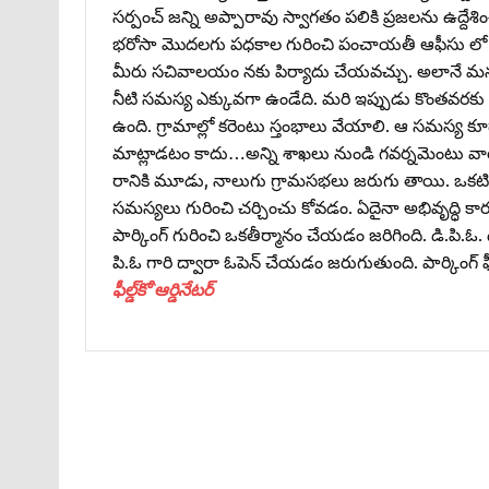
సర్పంచ్‌ జన్ని అప్పారావు స్వాగతం పలికి ప్రజలను ఉద్దేశించి 
భరోసా మొదలగు పధకాల గురించి పంచాయతీ ఆఫీసు లో బోర
మీరు సచివాలయం నకు పిర్యాదు చేయవచ్చు. అలానే మన 
నీటి సమస్య ఎక్కువగా ఉండేది. మరి ఇప్పుడు కొంతవరకు ఈ 
ఉంది. గ్రామాల్లో కరెంటు స్తంభాలు వేయాలి. ఆ సమస్య కూడా
మాట్లాడటం కాదు…అన్ని శాఖలు నుండి గవర్నమెంటు వారు 
రానికి మూడు, నాలుగు గ్రామసభలు జరుగు తాయి. ఒకట
సమస్యలు గురించి చర్చించు కోవడం. ఏదైనా అభివృద్ధి కార
పార్కింగ్‌ గురించి ఒకతీర్మానం చేయడం జరిగింది. డి.పి.ఓ. 
పి.ఓ గారి ద్వారా ఓపెన్‌ చేయడం జరుగుతుంది. పార్కింగ్
ఫీల్డ్‌కో`ఆర్డినేటర్‌