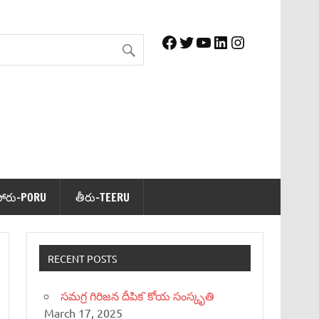
Facebook
Twitter
YouTube
LinkedIn
Instagram
పోరు-PORU
తీరు-TEERU
RECENT POSTS
సమగ్ర గిరిజన దీపిక`కోయ సంస్కృతి
March 17, 2025