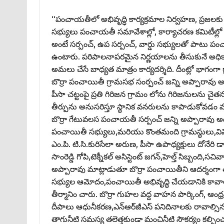
‘‘పంచాయతీలో అభివృద్ధి కార్యక్రమాల నిర్వహణ, ప్రజలకు 
సభ్యులు పంచాయతీ సమావేశాల్లో, కార్యాచరణ కమిటీల్
అంటే సర్పంచ్‌, ఉప సర్పంచ్‌, వార్డు సభ్యులతో పాటు పం
ఉంటారు. పరిపాలనాపరమైన నిర్ణయాలను తీసుకునే అధికారం 
అమలు చేసే బాధ్యత మాత్రం కార్యదర్శిది. దీంట్లో భాగంగ
బొర్రా పంచాయితీ గ్రామసభ సంర్పంచ్‌ జన్ని అప్పారావు అధ
పీసా చట్టంపై ప్రతి గిరిజన గ్రామం లోను గిరిజనులను
తీర్పును అనుసరిస్తూ స్థానిక వనరులను కాపాడుకోవడం 
బొర్రా గేటువలస పంచాయతీ సర్పంచ్‌ జన్ని అప్పారావు అధ
పంచాయితీ సభ్యులు,మరియు కొంతమంది గ్రామస్థులు,వివిధ శాఖ
ఎం.పి. టి.సి.కురిసేలా అరుణ, పీసా ఉపాధ్యక్షులు దోనేరి 
సాంరెడ్డి గోపి,టెక్నీకల్‌ అసిస్టెంట్‌ జగన్‌,హెల్త్‌ సిబ
అప్పారావు మాట్లాడుతూ బొర్రా పంచాయితీని ఆదర్శంగా త
సభ్యుల ఆమోదం,పంచాయితీ అభివృద్ధి చేయడానికి కావాల
తీర్మానిం చారు. బొర్రా గుహల వద్ద వాహన పార్కింగ్‌, ఆంధ
దీపాలు ఆధునీకరణ,ఎన్‌ఆర్‌జీఎస్‌ పనిదినాలకు రావాల్సిన
తాగునీటి సమస్య తలెత్తకుండా మంచినీటి సౌకర్యం కల్ప