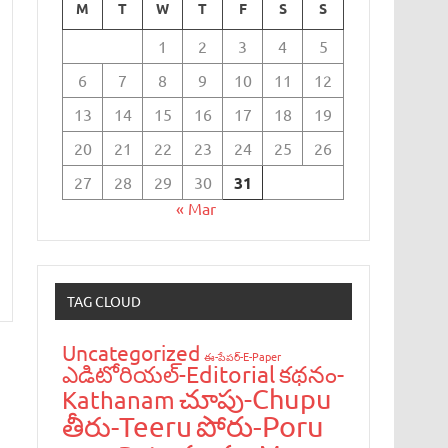
M
T
W
T
F
S
S
1
2
3
4
5
6
7
8
9
10
11
12
13
14
15
16
17
18
19
20
21
22
23
24
25
26
27
28
29
30
31
« Mar
TAG CLOUD
Uncategorized
ఈ-పేప‌ర్-E-Paper
ఎడిటోరియ‌ల్-Editorial
క‌థ‌నం-
చూపు-Chupu
Kathanam
పోరు-Poru
తీరు-Teeru