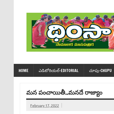
Skip
to
content
Dhimsa Telugu Monthly Magazine
HOME
ఎడిటోరియ‌ల్-EDITORIAL
చూపు-CHUPU
మన పంచాయితీ..మనదే రాజ్యాం
February 17, 2022