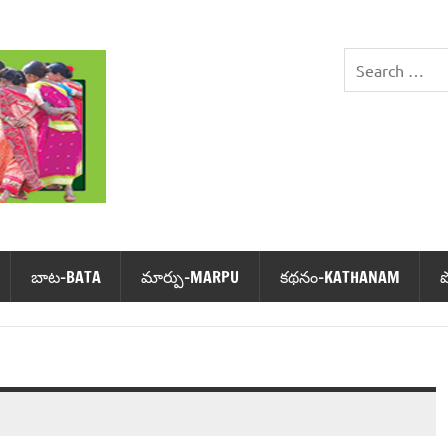
DHIMSA
బాట‌-BATA
మార్పు-MARPU
క‌థ‌నం-KATHANAM