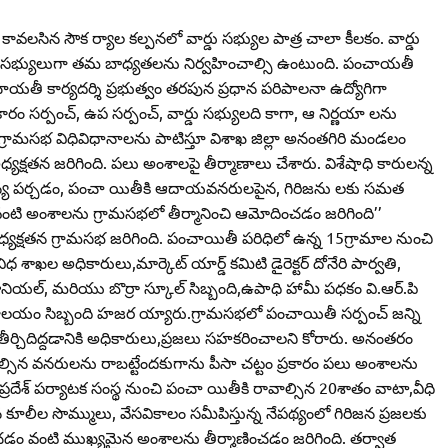
కావలసిన సౌక ర్యాల కల్పనలో వార్డు సభ్యుల పాత్ర చాలా కీలకం. వార్డు
లో సభ్యులుగా తమ బాధ్యతలను నిర్వహించాల్సి ఉంటుంది. పంచాయతీ
చాయతీ కార్యదర్శి ప్రభుత్వం తరపున ప్రధాన పరిపాలనా ఉద్యోగిగా
సర్పంచ్‌, ఉప సర్పంచ్‌, వార్డు సభ్యులది కాగా, ఆ నిర్ణయా లను
ా గ్రామసభ విధివిధానాలను పాటిస్తూ విశాఖ జిల్లా అనంతగిరి మండలం
్యక్షతన జరిగింది. పలు అంశాలపై తీర్మాణాలు చేశారు. విశేషాధి కారులన్న
 చైతన్య పర్చడం, పంచా యితీకి ఆదాయవనరులపైన, గిరిజను లకు సమత
వంటి అంశాలను గ్రామసభలో తీర్మానించి ఆమోదించడం జరిగింది’’
్యక్షతన గ్రామసభ జరిగింది. పంచాయితీ పరిధిలో ఉన్న 15గ్రామాల నుంచి
ల అధికారులు,మార్కెట్‌ యార్డ్‌ కమిటి డైరెక్టర్‌ దోనేరి పార్వతి,
డానియల్‌, మరియు బొర్రా స్కూల్‌ సిబ్బంది,ఉపాధి హామీ పధకం వి.ఆర్‌.పి
్బంది,సచివాలయం సిబ్బంది హజర య్యారు.గ్రామసభలో పంచాయితీ సర్పంచ్‌ జన్ని
ీర్చిదిద్దడానికి అధికారులు,ప్రజలు సహకరించాలని కోరారు. అనంతరం
్సిన వనరులను రాబట్టేందకుగాను పీసా చట్టం ప్రకారం పలు అంశాలను
్రప్రదేశ్‌ పర్యాటక సంస్థ నుంచి పంచా యితీకి రావాల్సిన 20శాతం వాటా,వీధి
 కూలీల సొమ్ములు, వేసవికాలం సమీపిస్తున్న నేపథ్యంలో గిరిజన ప్రజలకు
ించడం వంటి ముఖ్యమైన అంశాలను తీర్మాణించడం జరిగింది. తర్వాత