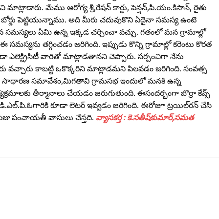
మాట్లాడారు. మేము ఆరోగ్య శ్రీ,రేషన్‌ కార్డు, పెన్షన్‌,పి.యం.కిసాన్‌, రైతు
్డు పెట్టియున్నాము. అది మీరు చదువుకొని ఏదైనా సమస్య ఉంటె
సమస్యలు ఏమి ఉన్న ఇక్కడ చర్చించా వచ్చు. గతంలో మన గ్రామాల్లో
సమస్యను తగ్గించడం జరిగింది. ఇప్పుడు కొన్ని గ్రామాల్లో కరెంటు కొరత
 ఎలెక్ట్రిసిటీ వారితో మాట్లాడతానని చెప్పారు. సర్పంచిగా నేను
వచ్చారు కాబట్టి ఒకొక్కరిని మాట్లాడమని పిలవడం జరిగింది. సంవత్స
ి సాధారణ సమావేశం,మిగతావి గ్రామసభ ఇందులో మనకి ఉన్న
్యక్రమాలకు తీర్మానాలు చేయడం జరుగుతుంది. ఈసందర్భంగా బొర్రా కేవ్స్‌
డి.ఎల్‌.పి.ఓగారికి కూడా లెటర్‌ ఇవ్వడం జరిగింది. ఈరోజూ ట్రయిల్‌రన్‌ చేసి
‌ ఫీజు పంచాయతీ వాసులు చేస్తది.
వ్యాసకర్త : కె.సతీష్‌కుమార్‌,సమత