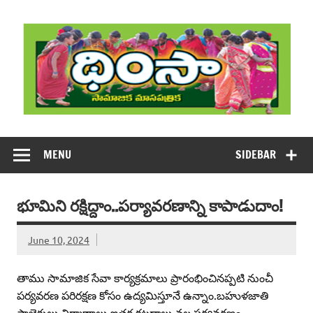
Skip
to
content
DHIMSA
Dhimsa Telugu Monthly Magazine
MENU
SIDEBAR
భూమిని రక్షిద్దాం..పర్యావరణాన్ని కాపాడుదాం!
June 10, 2024
తాము సామాజిక సేవా కార్యక్రమాలు ప్రారంభించినప్పటి నుంచీ
పర్యవరణ పరిరక్షణ కోసం ఉద్యమిస్తూనే ఉన్నాం.బహుళజాతి
ప్రాజెక్టులు నిర్మాణాలు,ఇతర కట్టడాలు వల్ల పర్యవరణం