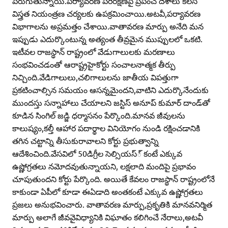
పెరుగుతున్నాయి.పర్యావరణ పరిరక్షణపై ప్రపంచ దేశాలు కలసి
విస్త్రత నియంత్రణ చర్యలకు ఉపక్రమించాయి.అటవీ,పర్యావరణ
విభాగాలను అప్రమత్తం చేశాయి.వాతావరణ మార్పు అనేది మన
ఇప్పుడు ఎదుర్కొంటున్న అత్యంత తీవ్రమైన ముప్పులలో ఒకటి.
ఇటీవల రాజస్థాన్‌ రాష్ట్రంలో వేడుగాలులకు మరణాలు
సంభవించడంతో ఆరాష్ట్రహైకోర్టు సంచాలనాత్మక తీర్పు
నిచ్చింది.వేడిగాలులు,చలిగాలులను జాతీయ విపత్తుగా
ప్రకటించాల్సిన సమయం ఆసన్నమైందని,వాటిని ఎదుర్కొనేందుకు
ముందస్తు సన్నాహాలు చేయాలని జస్టిస్‌ అనూప్‌ కుమార్‌ దాండ్‌తో
కూడిన సింగిల్‌ జడ్జి ధర్మాసనం పేర్కొంది.మానవ జీవులను
కాలుష్యం,కల్తీ ఆహార పదార్థాల వినియోగం నుండి రక్షించడానికి
తగిన చట్టాన్ని తీసుకురావాలని కోర్టు ప్రభుత్వాన్ని
ఆదేశించింది.వేసవిలో 50డిగ్రీల సెల్సియస్‌్‌ కంటే ఎక్కువ
ఉష్ణోగ్రతలు నమోదవుతున్నాయని, లక్షలాది మందిపై ప్రభావం
చూపుతుందని కోర్టు పేర్కొంది. అయితే కేవలం రాజస్థాన్‌ రాష్ట్రంలోనే
కాకుండా ఏపీలో కూడా ఈఏడాది అంతకంటే ఎక్కువ ఉష్ణోగ్రతలు
ప్రజలు అనుభవించారు. వాతావరణ మార్పు,ప్రకృతికి మానవనిర్మిత
మార్పు అలాగే జీవవైవిధ్యానికి విఘాతం కలిగించే నేరాలు,అటవీ