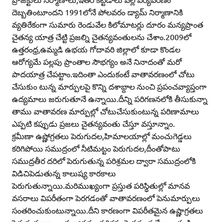
దెబ్బతింటూందని 1991లోనే పోలవరం డ్యామ్‌ నిర్మాణానికి
వ్యతిరేకంగా సుమారు రెండువేల కిలోమాటర్లు దూరం మన్యప్రాంత
చైతన్య యాత్ర చేట్టి ప్రజల్ని చైతన్యవంతులను చేశాం.2009లో
ఉత్తరంధ్ర,ఉమ్మడి ఉభయ గోదావరి జిల్లాలో కూడా కొండల
ఆరోగ్యమే పల్లపు ప్రాంతాల సౌభగ్యం అనే నినాదంతో మరో
పాదయాత్ర చేపట్టాం.ఇదింతా ఎందుకంటే వాతావరణంలో చోటు
చేసుకుం టున్న మార్పులపై కొన్ని దశాబ్దాల నుంచి ప్రపంచవ్యాప్తంగా
ఉద్యమాలు జరుగుతూనే ఉన్నాయి.దీన్ని పరిగణనలోకి తీసుకున్నా
తాము వాతావరణ మార్పుల్లో చోటుచేసుకుంటున్న పరిణామాలు
ఎప్పటి కప్పుడు ప్రజలు చైతన్యవంతు చేస్తూ వస్తూన్నాం.
క్రమీణా ఉష్ణోగ్రతలు పెరుగుదల,హిమాలయాల్లో మంచుగెడ్డలు
కరిగిపోయి సముద్రంలో నీటిమట్టం పెరుగుదల,దీంతోపాటు
సముద్రతీర దరిలో పెరుగుతున్న పరిశ్రమల ద్వారా సముద్రంలోకి
విడిచిపెడుతున్న కాలుష్య కారకాలు
పెరుగుతున్నాయి.మరిముఖ్యంగా ప్రస్తుత పరిస్థితుల్లో మానవ
వసరాలు విపరీతంగా పెరగడంతో వాతావరణంలో పెనుమార్పులు
సంతరించుకుంటున్నాయి.దీని కారణంగా విపరీతమైన ఉష్ణాగ్రతలు