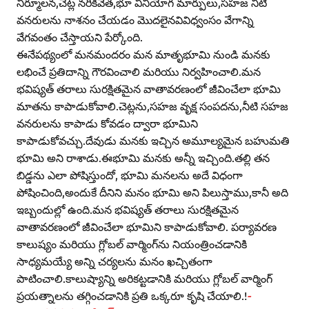
నిర్మూలన,చెట్ల నరికివేత,భూ వినియోగ మార్పులు,సహజ నీటి
వనరులను నాశనం చేయడం మొదలైనవివిధ్వంసం వేగాన్ని
వేగవంతం చేస్తాయని పేర్కోంది.
ఈనేపథ్యంలో మనమందరం మన మాతృభూమి నుండి మనకు
లభించే ప్రతిదాన్ని గౌరవించాలి మరియు నిర్వహించాలి.మన
భవిష్యత్‌ తరాలు సురక్షితమైన వాతావరణంలో జీవించేలా భూమి
మాతను కాపాడుకోవాలి.చెట్లను,సహజ వృక్ష సంపదను,నీటి సహజ
వనరులను కాపాడు కోవడం ద్వారా భూమిని
కాపాడుకోవచ్చు.దేవుడు మనకు ఇచ్చిన అమూల్యమైన బహుమతి
భూమి అని రాశాడు.ఈభూమి మనకు అన్నీ ఇచ్చింది.తల్లి తన
బిడ్డను ఎలా పోషిస్తుందో, భూమి మనలను అదే విధంగా
పోషించింది,అందుకే దీనిని మనం భూమి అని పిలుస్తాము,కానీ అది
ఇబ్బందుల్లో ఉంది.మన భవిష్యత్‌ తరాలు సురక్షితమైన
వాతావరణంలో జీవించేలా భూమిని కాపాడుకోవాలి. పర్యావరణ
కాలుష్యం మరియు గ్లోబల్‌ వార్మింగ్‌ను నియంత్రించడానికి
సాధ్యమయ్యే అన్ని చర్యలను మనం ఖచ్చితంగా
పాటించాలి.కాలుష్యాన్ని అరికట్టడానికి మరియు గ్లోబల్‌ వార్మింగ్‌
ప్రయత్నాలను తగ్గించడానికి ప్రతి ఒక్కరూ కృషి చేయాలి.!
-