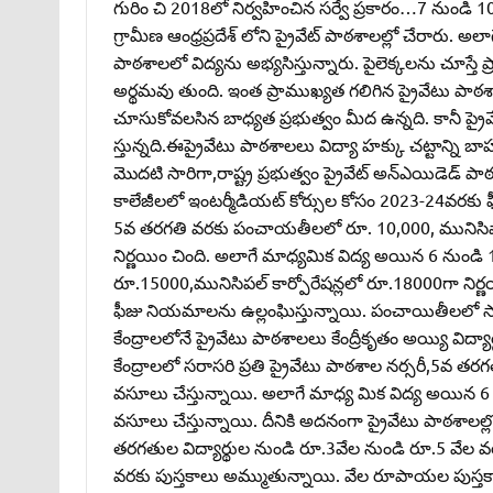
గురిం చి 2018లో నిర్వహించిన సర్వే ప్రకారం…7 నుండ
గ్రామీణ ఆంధ్రప్రదేశ్‌ లోని ప్రైవేట్‌ పాఠశాలల్లో చేరారు
పాఠశాలలో విద్యను అభ్యసిస్తున్నారు. పైలెక్కలను చూస్త
అర్థమవు తుంది. ఇంత ప్రాముఖ్యత గలిగిన ప్రైవేటు పాఠశా
చూసుకోవలసిన బాధ్యత ప్రభుత్వం మీద ఉన్నది. కానీ ప్
స్తున్నది.ఈప్రైవేటు పాఠశాలలు విద్యా హక్కు చట్టాన్ని
మొదటి సారిగా,రాష్ట్ర ప్రభుత్వం ప్రైవేట్‌ అన్‌ఎయిడెడ్‌ ప
కాలేజీలలో ఇంటర్మీడియట్‌ కోర్సుల కోసం 2023-24వరకు ఫీ
5వ తరగతి వరకు పంచాయతీలలో రూ. 10,000, మునిసిపాల
నిర్ణయిం చింది. అలాగే మాధ్యమిక విద్య అయిన 6 ను
రూ.15000,మునిసిపల్‌ కార్పోరేషన్లలో రూ.18000గా ని
ఫీజు నియమాలను ఉల్లంఘిస్తున్నాయి. పంచాయితీలలో 
కేంద్రాలలోనే ప్రైవేటు పాఠశాలలు కేంద్రీకృతం అయ్యి వ
కేంద్రాలలో సరాసరి ప్రతి ప్రైవేటు పాఠశాల నర్సరీ,5వ తర
వసూలు చేస్తున్నాయి. అలాగే మాధ్య మిక విద్య అయిన
వసూలు చేస్తున్నాయి. దీనికి అదనంగా ప్రైవేటు పాఠశాలల
తరగతుల విద్యార్థుల నుండి రూ.3వేల నుండి రూ.5 వేల వ
వరకు పుస్తకాలు అమ్ముతున్నాయి. వేల రూపాయల పుస్తక