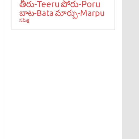
పోరు-Poru
తీరు-Teeru
మార్పు-Marpu
బాట‌-Bata
స‌మీక్ష‌