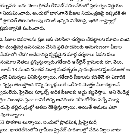
ల్పనకు ఐదు నెలల క్రితమే కేబినెట్‌ సమావేశంలో ప్రభుత్వం నిర్ణయం
డా నియమించారు. అందులో భాగంగానే ఫీజుల నియంత్రణపై ఇప్పటికే ఈ
ొఫెసర్‌ తిరుపతిరావు కమిటీ ఇచ్చిన నివేదికపై, ఇతర రాష్ట్రాల్లో
్రభుత్వానికి పంపించారు.
ది. ఫీజుల వివరాలను ప్రజ లకు తెలిసేలా చర్యలు చేపట్టాలని సూచిం చింది.
వరకూ మంత్రివర్గ ఉపసంఘం చేసిన ప్రతిపాదనలకు అనుగుణంగా ఫీజుల
చేయాలో? లేదో? అనేదానిపై స్పష్టమైన మార్గ దర్శకాలు ఏవని పలు
్థి సంఘాల నేతలు ప్రశ్నిస్తున్నారు.గతేడాది ఆన్‌లైన్‌ క్లాసులకు రూ. వేలు,
.ప్రస్తుతం జూన్‌ 13 నుంచి నూతన విద్యా సంవత్సరం ప్రారంభంకావొస్తుండటంతో ఆ
రనే విమర్శలు వినిపిస్తున్నాయి. గతేడాది ఫీజులను కడితెనే ఈ ఏడాదికి
 తెలుస్తోంది.కొన్ని స్కూళ్లయితే ఒకేసారి మొత్తం ఫీజు కట్టాలనే
ేదు. ప్రైవేటు స్కూల్స్‌ అధిక ఫీజులకు అడ్డు కట్టవేస్తాం.. అని రెండేళ్ల
త్రణ నిబంధన ప్రచా రానికే తప్ప ఆచరణకు నోచుకోలేదు.వచ్చే విద్యా
టడంపై తల్లిదండ్రుల్లో ఆశలు రేకెత్తిస్తున్నాయి. అయితే అమలు ఎలా
మ వుతున్నాయి.
063 పాఠశాల లున్నాయి. ఇందులో ప్రాథమిక, ప్రీ-ప్రైమరీ,
ి. భారతదేశంలోని గ్రామీణ ప్రైవేట్‌ పాఠశాలల్లో చేరిన పిల్లల వాటా