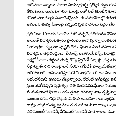
ఆరోపణలున్నాయి. ఫీజుల నియంత్రణపై ప్రత్యేక చట్టం రూపక
తీసుకుంది. ఇందుకుగానూ మంత్రులతో సబ్‌ కమిటీని కూ
కమిటీ పలుమార్లు సమావేశమైంది. ఈ సమావేశాల్లో గతంలో ప్ర
అమలవుతున్న ఫీజులపై చర్చించి ప్రతిపాదనలు సిద్ధం చేసి ప
ప్రతి ఏటా 10శాతం ఫీజు పెంచుకో వచ్చనే ప్రతిపాదన చేసిం
అయితే విద్యాసంవత్సరం ప్రారంభం కావొ స్తున్నా ఇంత
నియంత్రణ చట్ట్కంట స్పష్టతే లేదు. ఫీజులు ఎంత వసూలు 
విద్యార్థుల తల్లిదండ్రులు, పేరెంట్స్‌ అసోసియేషన్స్‌, విద్యార
లక్షల్లో ఫీజులు కట్టించుకున్న కొన్ని ప్రైవేట్‌ స్కూళ్లు.
నష్టాన్ని ఈసారి రాబట్టాలనే నయా దోపిడీకి పాల్పడుతున్నా
తరగతు లకు అనుమతిస్తామనే నిబంధనలు కూడా పెడుతు న్నట్లు
నిభంధనలను అమలు చేస్తున్నాయి. లేదంటే అడ్మిషన్లు ఇవ్వడంల
క్రితం జీవోతెచ్చిన ప్రభుత్వం చతి కలపడిరది.ఫీజుల నియం
సంవత్సరానికి ఫీజుల నియంత్రణపై రెవెన్యూ శాఖ దృష్టి పెట్
ఉంటుం దనేదానిపై లెక్కకు మిక్కిలి అనుమానాలు వ్యక్త
రాష్ట్రంలో ప్రభుత్వ, ప్రైవేటు రంగంలో కలిపి దాదాపు 62,
ఎలిమెంటరీ,సెకండరీ, సీనియర్‌ సెకండరీ పాఠ శాలలు ఉన్నాయ