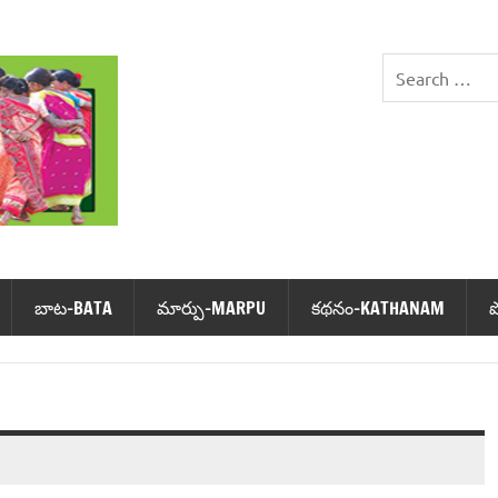
DHIMSA
బాట‌-BATA
మార్పు-MARPU
క‌థ‌నం-KATHANAM