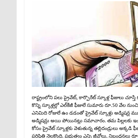
రాష్ట్రంలోని పలు ప్రైవేట్‌, కార్పొరేట్‌ స్కూళ్ల ఫీజులు చూ
కొన్ని స్కూళ్లల్లో ఎల్‌కేజీ ఫీజులే సుమారు రూ.50 వేల ను
ఎనిమిది రోజులే ఉం డడంతో ప్రైవేట్‌ స్కూళ్లు అడ్మిషన్ల ము
అడ్మిషన్లు అయి పోయినట్లు సమాచారం. తమ పిల్లలకు ఇంగ్లీష
కోసం ప్రైవేట్‌ స్కూళ్లకు వెళుతున్న తల్లిదండ్రులు అక్కడి
పరిస్థితి నెలకొంది. ప్రభుత్వం ఎన్ని జీవోలు, నిబంధనలు 