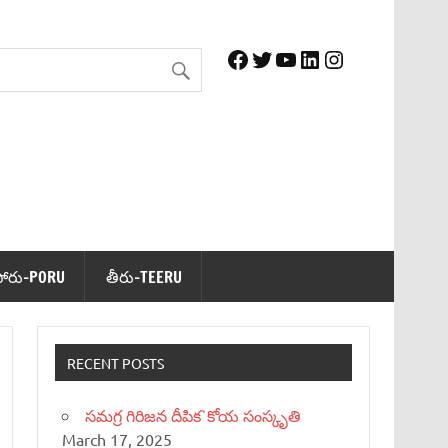
Facebook
Twitter
YouTube
LinkedIn
Instagram
పోరు-PORU
తీరు-TEERU
RECENT POSTS
సమగ్ర గిరిజన దీపిక`కోయ సంస్కృతి
March 17, 2025