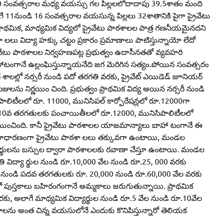
ి 10 సంవత్సరాల మధ్య వయస్సు గల పిల్లలలోదాదాపు 39.5శాతం మంది
. అలాగే 11నుండి 16 సంవత్సరాల వయసున్న పిల్లలు 32శాతానికి పైగా ప్రైవేటు
ే ప్రాథమిక, మాధ్యమిక విద్యలో ప్రైవేటు పాఠశాలల పాత్ర గణనీయమైనదని
 లలు విద్యా హక్కు చట్టం ప్రకారం ప్రమాణాలు పాటిస్తున్నాయో లేదో
రైవేటు పాఠశాలల నిర్వహణపట్ల ప్రభుత్వం ఉదాసీనతతో వ్యవహరి
 బాహాటంగానే ఉల్లంఘిస్తున్నాయనేది జగ మెరిగిన సత్యం.పోయిన సంవత్సరం
ాఠ శాలల్లో నర్సరీ నుండి పదో తరగతి వరకు, ప్రైవేట్‌ ఎయిడెడ్‌ జూనియర్‌
జులను నిర్ణయిం చింది. ప్రభుత్వం ప్రాథమిక విద్య అయిన నర్సరీ నుండి
ిటీలలో రూ. 11000, మునిసిపల్‌ కార్పోరేషన్లలో రూ.12000గా
ండి 10వ తరగతులకు పంచాయితీలలో రూ.12000, మునిసిపాలిటీలలో
ర్ణయించింది. కానీ ప్రైవేటు పాఠశాలల యాజమాన్యాలు బాహా టంగానే ఈ
సాధారణంగా ప్రైవేటు పాఠశా లలు తక్కువగా ఉంటాయి, మండల
ిద్యార్థులను బస్సుల ద్వారా పాఠశాలలకు రవాణా చేస్తూ ఉంటాయి. మండల
గతి విద్యా ర్థుల నుండి రూ.10,000 వేల నుండి రూ.25, 000 వరకు
 6 నుండి పదవ తరగతులకు రూ. 20,000 నుండి రూ.60,000 వేల వరకు
్లో పుస్తకాలు బహిరంగంగానే అమ్మకాలు జరుగుతున్నాయి. ప్రాథమిక
రకు, అలాగే మాధ్యమిక విద్యార్థుల నుండి రూ.5 వేల నుండి రూ.10వేల
ాలను అంత చిన్న వయసులోనే ఎందుకు కొనిపిస్తున్నారో తెలియక