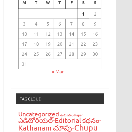
M
T
W
T
F
S
S
1
2
3
4
5
6
7
8
9
10
11
12
13
14
15
16
17
18
19
20
21
22
23
24
25
26
27
28
29
30
31
« Mar
TAG CLOUD
Uncategorized
ఈ-పేప‌ర్-E-Paper
ఎడిటోరియ‌ల్-Editorial
క‌థ‌నం-
చూపు-Chupu
Kathanam