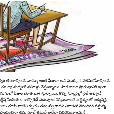
స్తే కళ్లు తిరగాల్సిందే. వామ్మో ఇంత ఫీజులా అని ముక్కున వేలేసుకోవాల్సిందే.
ంచి రూ.లక్ష మధ్యలో వసూళ్లు చేస్తున్నాయి. పాఠ శాలల ప్రారంభానికి ఇంకా
సుగులో ఫీజుల మోత మోగిస్తున్నాయి. కొన్ని స్కూళ్లల్లో నైతే అప్పుడే
్‌ మీడియం, కార్పొరేట్‌ చదువులు చెప్పించాలనే ఉద్ధేశ్యంతో అడ్మిషన్ల
 ఫీజులు చూసి వాటిని కట్టడం తమ వల్ల కాదని నిరాశతో వెనుదిరిగి వస్తున్న
రూపొందించినా తమ రూల్‌ తమదే అనేలా ప్రవర్తిస్తున్నాయనే