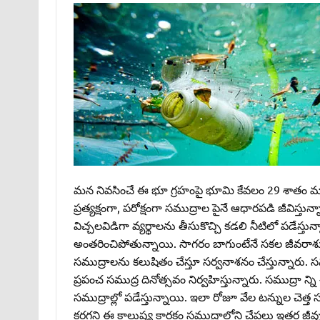
మన నివసించే ఈ భూ గ్రహంపై భూమి కేవలం 29 శాతం మాత్
ప్రత్యక్షంగా, పరోక్షంగా సముద్రాల పైనే ఆధారపడి జీవిస్త
విచ్చలవిడిగా వ్యర్థాలను తీసుకొచ్చి కడలి నీటిలో పడేస్త
అంతరించిపోతున్నాయి. సాగరం బాగుంటేనే సకల జీవరాశుల
సముద్రాలను కలుషితం చేస్తూ సర్వనాశనం చేస్తున్నారు. సమ
ప్రపంచ సముద్ర దినోత్సవం నిర్వహిస్తున్నారు. సముద్రా న్న
సముద్రాల్లో పడేస్తున్నాయి. ఇలా రోజూ వేల టన్నుల చెత్త 
కరగని ఈ కాలుష్య కారకం సముద్రాల్లోని చేపలు ఇతర జీవు