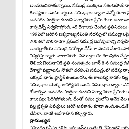
అంతరించిపోతున్నాయి. సముద్ర మొక్కలు నశించిపోతున్న
శూన్యంగా ఉంటున్నాయి. సముద్రాల ద్వారా ఎన్నో రకాల
అవసరం ఎంతైనా ఉందని పర్యావరణ ప్రేమి కులు అంటున్నార
కాన్ఫరెన్స్‌ నిర్వహిస్తోంది. 45 దేశాలకు చెందిన ప్రతినిధ
1992లో జరిగిన ఐక్యరాజ్యసమితి సదస్సులో సముద్రాలప
2008లో తొలిసారిగా ప్రపంచ సముద్ర దినోత్సవాన్ని నిర్
అంతర్జాతీయ సముద్ర దినోత్సం థీమ్‌గా ఎంపిక చేశారు.
విస్మరిస్తున్నారు చాలావరకు. సముద్రాలను కలుషితం చేస్త
తెలియజేయడానికి ప్రతి సంవత్సరం జూన్‌ 8 న సముద్ర దినోత
దేశాల్లో వ్యర్థాలను నౌకలో తరలించి సముద్రంలో పడేస్తున్
ఎక్కువ భాగం ప్లాస్టిక్‌ ఉంటుందని, ఈ కాలుష్య కారకం వ
సముద్రాల యొక్క ఆవశ్యకత ఉంది. సముద్రాల ద్వారా ఎన
కోవాల్సిన అవసరం ఎంతైనా ఉందని పర్యా వరణ ప్రేమికులు 
కాలుష్యం పెరిగిపోతుంది. దీంతో సము ద్రంలోని అనేక వేల 
వల్ల ప్రకృతి విపత్తులు జరిగే అవకాశం కూడా ఉంది.అందుకే 
చేసేలా..వారికి అవగాహన కల్పిస్తారు.
ప్రాముఖ్యత
సముద్రం కనీసం 50% ఆక్సిజన్‌ను ఉత్పత్తి చేస్తుందని 