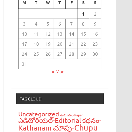
M
T
W
T
F
S
S
1
2
3
4
5
6
7
8
9
10
11
12
13
14
15
16
17
18
19
20
21
22
23
24
25
26
27
28
29
30
31
« Mar
TAG CLOUD
Uncategorized
ఈ-పేప‌ర్-E-Paper
ఎడిటోరియ‌ల్-Editorial
క‌థ‌నం-
చూపు-Chupu
Kathanam