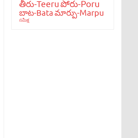
పోరు-Poru
తీరు-Teeru
మార్పు-Marpu
బాట‌-Bata
స‌మీక్ష‌