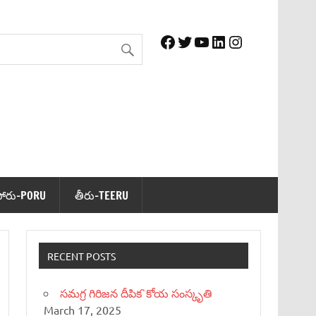
Facebook
Twitter
YouTube
LinkedIn
Instagram
పోరు-PORU
తీరు-TEERU
RECENT POSTS
సమగ్ర గిరిజన దీపిక`కోయ సంస్కృతి
March 17, 2025