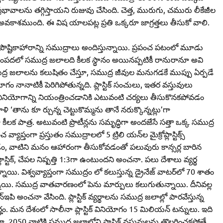
గ్‌ ప్రభావాలను తగ్గిస్తాయని రుజువు చేసింది. చెత్త, మురుగు, చమురు లీకేజీల
అవకాశముంది. ఈ విష యాలపట్ల ప్రతి ఒక్కరూ జాగ్రత్తలు తీసుకో వాలి.
ు పౌష్టికాహారాన్ని సముద్రాలు అందిస్తున్నాయి. ప్రపంచ పటంలో మూడు
తి సంపదలో సముద్ర జలాలది కీలక స్థానం అయినప్పటికీ రానురానూ అవి
ర జలాలను కలుషితం చేస్తూ, సముద్ర జీవుల మనుగడకే ముప్పు ఏర్పడే
ియోగం నానాటికీ పెరిగిపోతున్నది. ప్లాస్టిక్‌ సంచులు, ఇతర వస్తువులు
ి వినియోగాన్ని నియంత్రించడానికి ఎటువంటి చర్యలు తీసుకొనకపోవడం
 ‘తాను కూ ర్చున్న చెట్టుకొమ్మను తానే నరుక్కొన్నట్లు’గా
ా కీలక పాత్ర. అటువంటి ప్రొటీన్లను సమృద్ధిగా అందజేసే సత్తా ఒక్క సముద్ర
ప్తంగా ప్రస్తుతం సముద్రాలలో 5 ట్రిలి యన్‌ల మైక్రోప్లాస్టిక్స్‌
గడం, వాటిని మనం ఆహారంగా తీసుకోవడంతో పలువురు కాన్సర్ల బారిన
టిక్‌, చేపల నిష్పత్తి 1:3గా ఉంటుందని అంచనా. పలు దేశాలు వ్యర్థ
 విశ్వవ్యాప్తంగా సముద్రం లో కలుస్తున్న డ్రైనేజ్‌ వాటర్‌లో 70 శాతం
యి. సముద్ర వాతవారణంలో పెను మార్పులు కలుగుతున్నాయి. దీనివల్ల
 అంచనా వేసింది. ప్లాస్టిక్‌ వ్యర్థాలను సముద్ర జలాల్లో పారవేస్తున్న
. మన దేశంలో సాలీనా ప్లాస్టిక్‌ వినియోగం 15 మిలియన్‌ టన్నులు. ఇది
50 నాటికి సముద్ర జలాల్లోని ప్లాస్టిక్‌ వస్తువులను తొలగించకపోతే,