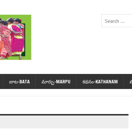
DHIMSA
బాట‌-BATA
మార్పు-MARPU
క‌థ‌నం-KATHANAM