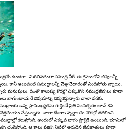
రమే ఉండగా.. మిగిలినదంతా సముద్ర నీరే. ఈ గ్రహంలోని జీవులన్నీ
ున్నాయి. కానీ అటువంటి సముద్రాలన్నీ చెత్తాచెదారంతో నిండిపోతు న్నాయి.
ున్నారు మనుషులు. దీంతో కాలుష్య కోరల్లో చిక్కుకొని సముద్రజీవులు కూడా
ు బాగుంటాయనే విషయాన్ని విస్మరిస్తున్నారు చాలా వరకు.
ుద్రాలకు ఉన్న ప్రాముఖ్యతను గుర్తించే ప్రతి సంవత్సరం జూన్‌ 8న
ి చెత్తమయం చేస్తున్నారు. చాలా దేశాలు వ్యర్థాలను నౌకల్లో తరలించి
సముద్రాల్లో కలుస్తోంది. అందులో ఎక్కువ భాగం ప్లాస్టికే ఉంటుంది. భూమిలో
ల్ని చంపేస్తోంది. ఆ కాలు ష్యపు నీటిలో అరుదైన జీవజాతులు కూడా