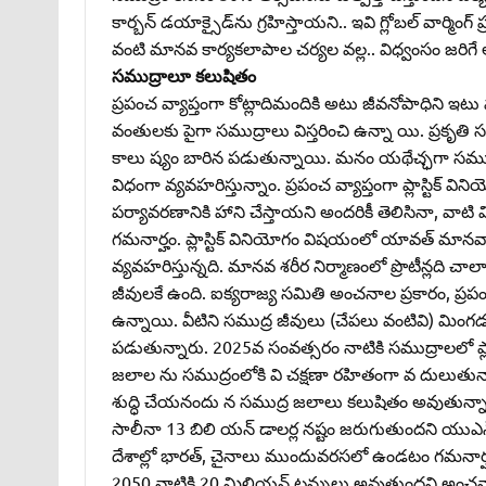
కార్బన్‌ డయాక్సైడ్‌ను గ్రహిస్తాయని.. ఇవి గ్లోబల్‌ వార్మిం
వంటి మానవ కార్యకలాపాల చర్యల వల్ల.. విధ్వంసం జరిగే 
సముద్రాలూ కలుషితం
ప్రపంచ వ్యాప్తంగా కోట్లాదిమందికి అటు జీవనోపాధిని ఇట
వంతులకు పైగా సముద్రాలు విస్తరించి ఉన్నా యి. ప్రకృ
కాలు ష్యం బారిన పడుతున్నాయి. మనం యథేచ్ఛగా సముద్
విధంగా వ్యవహరిస్తున్నాం. ప్రపంచ వ్యాప్తంగా ప్లాస్టిక్‌ విన
పర్యావరణానికి హాని చేస్తాయని అందరికీ తెలిసినా, వాట
గమనార్హం. ప్లాస్టిక్‌ వినియోగం విషయంలో యావత్‌ మానవాళి
వ్యవహరిస్తున్నది. మానవ శరీర నిర్మాణంలో ప్రొటీన్లది చాల
జీవులకే ఉంది. ఐక్యరాజ్య సమితి అంచనాల ప్రకారం, ప్రపంచ వ్యా
ఉన్నాయి. వీటిని సముద్ర జీవులు (చేపలు వంటివి) మిం
పడుతున్నారు. 2025వ సంవత్సరం నాటికి సముద్రాలలో ప్లాస్
జలాల ను సముద్రంలోకి వి చక్షణా రహితంగా వ దులుతున్నాయి.
శుద్ధి చేయనందు న సముద్ర జలాలు కలుషితం అవుతున్నా
సాలీనా 13 బిలి యన్‌ డాలర్ల నష్టం జరుగుతుందని యుఎన్‌ఇపి
దేశాల్లో భారత్‌, చైనాలు ముందువరసలో ఉండటం గమనార్హం
2050 నాటికి 20 మిలియన్‌ టన్నులు అవుతుందని అంచనా. 20