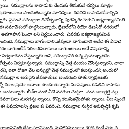
ాయి. సముద్రాలను కాపాడుకు నేందుకు తీసుకునే చర్యలు మాత్రం
 ప్రయోజనాలు పొందుతున్నారు మానవులు. కడలిని కాపాడుకోవాల్సిన
ు. ప్రపంచ సముద్రాల దినోత్సవాన్ని పురస్కరించుకుని ఐక్యరాజ్యసమితి
ులు ఈ సమావేశంలో పాల్గొంటున్నారు. బ్రెజిల్‌లోని రియో డిజనీరో నగరంలో
ై అవగాహన పెంచా లని నిర్ణయించారు. చివరకు ఐక్యరాజ్యసమితి
వహించింది. సముద్రాలు బాగుండాలి..జీవులూ బాగుండాలి అనేది ఈ ఏడాది
సాగరం బాగుంటేనే సకల జీవరాసులు బాగుంటాయి అనే విషయాన్ని
ూ సర్వనాశనం చేస్తున్నారు అని, సముద్రానికి ఉన్న ప్రాముఖ్యతను
్సవం నిర్వహిస్తున్నారు. సముద్రాన్ని చెత్త మయం చేసేస్తున్నారని, చాలా
నారని, ఇలా రోజూ వేల టన్నుల్లో చెత్త సముద్రంలో కలుస్తుందనీ,అందులో
ల్ల సముద్రా ల అరుదైన జీవజాతులు అంతరించి పోతున్నాప్రజలకు
్నో రకాల ప్రయో జనాలు పొందుతున్నారు మానవులు. కడలిని కాపాడు
అంటున్నారు. బీచ్‌ల వంటి నీటి వనరుల చుట్టూ.. మన అజాగ్రత్త వల్ల
జీవరాశులు మరణిస్తు న్నాయి. కొన్ని కలుషితమైపోతు న్నాయి. వీట న్నింటి
ఈ విషయాలన్నీ ప్రజల కు వివరించి..సముద్రాల సుస్థిర అభివృద్ధికి కృషి
ఐక్యరాజ్యసమితి డేటా సూచిస్తుంది. మహాసముద్రాలు 30% కంటే ఎక్కువ