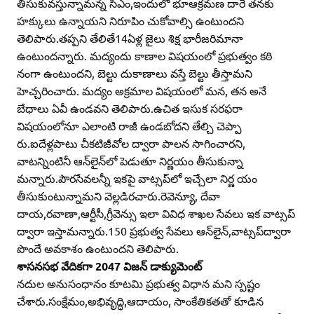
తీసుకువస్తున్నామన్న సీఎం,ఇందులో భూఆక్రమణ దారే తనకు
హక్కులు ఉన్నాయని నిరూపిం చుకోవాల్సి ఉంటుందని
తెలిపారు.తప్పని తేలితే14ఏళ్ల జైలు శిక్ష భారీజరిమానా
ఉంటుందన్నారు. మద్యందు కాణాల విషయంలో ప్రభుత్వం కఠి
నంగా ఉంటుందని, బెల్టు దుకాణాలు వస్తే బెల్టు తీస్తామని
హెచ్చరించారు. మద్యం అక్రమాల విషయంలో మన, తన అనే
బేధాలు ఏవీ ఉండవని తెలిపారు.ఉచిత ఇసుక సరఫరా
విషయంలోనూ ఎలాంటి రాజీ ఉండబోదని తేల్చి చెప్పా
రు.ఐదేళ్లపాటు చీకటిజీవోల ద్వారా పాలన సాగించారని,
వాటన్నింటినీ ఆన్‌లైన్‌లో పెడుతూ నిర్ణయం తీసుకున్నా
మన్నారు.పౌరసేవలన్నీ ఇకపై వాట్సప్‌లో ఇచ్చేలా నిర్ణ యం
తీసుకుంటున్నామని వెల్లడిరచారు.రెవెన్యూ, దేవా
దాయ,రవాణా,ఆర్టీసీ,గ్రీవెన్సు ఇలా వివిధ శాఖల సేవలు ఇక వాట్సప్‌
ద్వారా ఇస్తామన్నారు.150 ప్రభుత్వ సేవలు ఆన్‌లైన్‌,వాట్సప్‌ద్వారా
పొందే అవకాశం ఉంటుందని తెలిపారు.
శాసనసభ వేదికగా 2047 విజన్‌ డాక్యుమెంట్‌
నదుల అనుసంధానం కూటమి ప్రభుత్వ విధాన మని స్పష్టం
చేశారు.సంక్షేమం,అభివృద్ధి,ఆదాయం, సాంకేతికతతో కూడిన