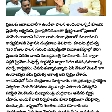
ప్రజలకు జవాబుదారీగా ఉండేలా పాలన అందించాలన్నదే కూటమి
ప్రభుత్వ లక్ష్యమని, ప్రజాప్రతినిధులంతా క్షేత్రస్థాయిలో ప్రజలతో
మమేకం కావాలని సీఎంగా తాను కూడా ప్రజలతో ముఖాముఖి
కార్యక్రమానికి వెళ్తానని చంద్రబాబు తెలిపారు. కూటమి ప్రభుత్వ
150 రోజుల పాలన గురించి ఎమ్మెల్యేంతా నియోజకవర్గాల్లో తిరిగి
ప్రజలకు వివరిం చాలని ముఖ్యమంత్రి సూచించారు. పీ4 ద్వారా
పబ్లిక్‌ ప్రైవేటు పీపుల్స్‌ పార్టనర్షిప్‌ ద్వారా పేదల జీవన ప్రమాణాల్ని
మార్చే కార్యక్రమం చేపడుతున్నామన్నారు.ఏపీ దేశంలో నెంబర్‌ 1గా
ఉండాలన్నది తమ ప్రభుత్వ ఆకాంక్ష అని స్పష్టం చేశారు.
శాసనసభలో సీఎం చంద్రబాబు మాట్లాడారు. గత ప్రభుత్వం ప్రాజెక్టుల
నిర్వహణ చేయలేక పోవటం వల్ల 4 లక్షల ఎకరాలకు నీరివ్వలేని
పరిస్థితి నెలకొందని ముఖ్యమంత్రి చంద్రబాబు ఆవేదన వ్యక్తం
చేసారు. అందుకే వాటి నిర్వహణను కూడా సక్రమంగా చేపట్టాల్సి
ఉందన్నారు. రాష్ట్రంలోని గుంతలు పడిన రహదారులకు
మరమ్మత్తులు నిర్వహణ చేయాల్సి ఉందన్న సీఎం ఆ సమస్యను