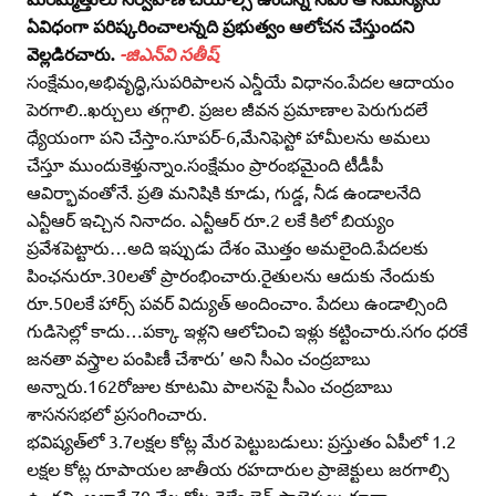
ఏవిధంగా పరిష్కరించాలన్నది ప్రభుత్వం ఆలోచన చేస్తుందని
వెల్లడిరచారు.
-జిఎన్‌వి సతీష్‌
సంక్షేమం,అభివృద్ధి,సుపరిపాలన ఎన్డీయే విధానం.పేదల ఆదాయం
పెరగాలి..ఖర్చులు తగ్గాలి. ప్రజల జీవన ప్రమాణాల పెరుగుదలే
ధ్యేయంగా పని చేస్తాం.సూపర్‌-6,మేనిఫెస్టో హామీలను అమలు
చేస్తూ ముందుకెళ్తున్నాం.సంక్షేమం ప్రారంభమైంది టీడీపీ
ఆవిర్భావంతోనే. ప్రతి మనిషికి కూడు, గుడ్డ, నీడ ఉండాలనేది
ఎన్టీఆర్‌ ఇచ్చిన నినాదం. ఎన్టీఆర్‌ రూ.2 లకే కిలో బియ్యం
ప్రవేశపెట్టారు…అది ఇప్పుడు దేశం మొత్తం అమలైంది.పేదలకు
పింఛనురూ.30లతో ప్రారంభించారు.రైతులను ఆదుకు నేందుకు
రూ.50లకే హార్స్‌ పవర్‌ విద్యుత్‌ అందించాం. పేదలు ఉండాల్సింది
గుడిసెల్లో కాదు…పక్కా ఇళ్లని ఆలోచించి ఇళ్లు కట్టించారు.సగం ధరకే
జనతా వస్త్రాల పంపిణీ చేశారు’ అని సీఎం చంద్రబాబు
అన్నారు.162రోజుల కూటమి పాలనపై సీఎం చంద్రబాబు
శాసనసభలో ప్రసంగించారు.
భవిష్యత్‌లో 3.7లక్షల కోట్ల మేర పెట్టుబడులు: ప్రస్తుతం ఏపీలో 1.2
లక్షల కోట్ల రూపాయల జాతీయ రహదారుల ప్రాజెక్టులు జరగాల్సి