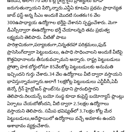
ఉందని, అలాగే 70 వేల కోట్ల రైల్వే లైన్‌ ప్రాజెక్టులు కూడా
జరుగుతున్నాయని పేర్కొన్నారు.ఎన్డీఏ కూటమి ప్రథమ ప్రాధాన్యత
జాబ్‌ ఫస్ట్‌ అన్న సీఎం అందుకే మొదటి సంతకం16 వేల
300ఉపాధ్యాయ ఉద్యోగాల భర్తీపై చేశానని స్పష్టంచేశారు. మెగా
డీఎస్సీద్వారా ఈఉద్యోగాల భర్తీ చేయాలన్నది తమ ప్రభుత్వ
లక్ష్యమని తెలిపారు. వీటితో పాటు
పారిశ్రామికంగా,పర్యాటకంగా,చిన్నతరహా పరిశ్రమలు,ఫుడ్‌
ప్రాసెసింగ్‌ద్వారా పెట్టుబడులు, ఉపాధి సాధించాలని అందుకే వీటిపై
కొత్తవిధానాలను తీసుకువచ్చామని అన్నారు. రాష్ట్ర పెట్టుబడులు
ప్రోత్సా హక బోర్డులోనూ 85వేలకోట్ల పెట్టుబడులకు అనుమతి
ఇచ్చిందని గుర్తు చేశారు.34 వేల ఉద్యోగాలు వీటి ద్వారా వస్తాయని
భావిస్తున్నామన్నారు.అలాగే 1లక్షకోట్ల పెట్టుబడులు ఎన్టీపీసీ,ఏపీ
జెన్కో గ్రీన్‌ హైడ్రోజన్‌ ప్లాంట్‌?ను ప్రధాని ప్రారంభిస్తారని
తెలిపారు.రిలయన్స్‌ బయో సంస్థ కూడా కంప్రెస్డ్‌ బయోగ్యాస్‌ ప్లాంట్లు
ఏర్పాటు చేయబోతోందని, వీటి ద్వారా 2.5లక్షల ఉద్యోగాలు
వస్తాయని తెలిపారు. సమీప భవిష్యత్‌లో 3.7లక్షల కోట్ల మేర
పెట్టుబడులు,అదేస్థాయిలో ఉద్యోగాలు వచ్చే అవకాశం ఉందని
ఆశాభావం వ్యక్తంచేశారు.