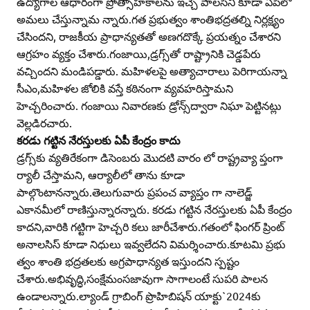
ఉద్యోగాల ఆధారంగా ప్రోత్సాహకాలను ఇచ్చే పాలసీని కూడా ఏపీలో
అమలు చేస్తున్నామ న్నారు.గత ప్రభుత్వం శాంతిభద్రతల్ని నిర్లక్ష్యం
చేసిందని, రాజకీయ ప్రాధాన్యతతో అణగదొక్కే ప్రయత్నం చేశారని
ఆగ్రహం వ్యక్తం చేశారు.గంజాయి,డ్రగ్స్‌తో రాష్ట్రానికి చెడ్డపేరు
వచ్చిందని మండిపడ్డారు. మహిళలపై అత్యాచారాలు పెరిగాయన్నా
సీఎం,మహిళల జోలికి వస్తే కఠినంగా వ్యవహరిస్తామని
హెచ్చరించారు. గంజాయి నివారణకు డ్రోన్స్‌ద్వారా నిఘా పెట్టినట్లు
వెల్లడిరచారు.
కరడు గట్టిన నేరస్తులకు ఏపీ కేంద్రం కాదు
డ్రగ్స్‌కు వ్యతిరేకంగా డిసెంబరు మొదటి వారం లో రాష్ట్రవ్యా ప్తంగా
ర్యాలీ చేస్తామని, ఆర్యాలీలో తాను కూడా
పాల్గొంటానన్నారు.తెలుగువారు ప్రపంచ వ్యాప్తం గా నాలెడ్జ్‌
ఎకానమీలో రాణిస్తున్నారన్నారు. కరడు గట్టిన నేరస్తులకు ఏపీ కేంద్రం
కాదని,వారికి గట్టిగా హెచ్చరి కలు జారీచేశారు.గతంలో ఫింగర్‌ ప్రింట్‌
అనాలసిస్‌ కూడా నిధులు ఇవ్వలేదని విమర్శించారు.కూటమి ప్రభు
త్వం శాంతి భద్రతలకు అగ్రపాధాన్యత ఇస్తుందని స్పష్టం
చేశారు.అభివృద్ధి,సంక్షేమంసజావుగా సాగాలంటే సుపరి పాలన
ఉండాలన్నారు.ల్యాండ్‌ గ్రాబింగ్‌ ప్రొహిబిషన్‌ యాక్టు`2024కు