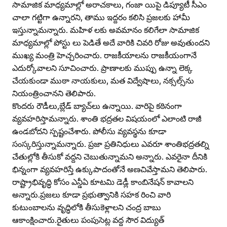
సామాజిక మాధ్యమాల్లో అరాచకాలు, గంజా యిపై డిప్యూటీ సీఎం
చాలా గట్టిగా ఉన్నారని, తాము ఇద్దరం కలిసి ప్రజలకు హామీ
ఇస్తున్నామన్నారు. మహిళ లకు అవమానం కలిగేలా సామాజిక
మాధ్యమాల్లో పోస్టు లు పెడితే అదే వారికి చివరి రోజు అవుతుందని
ముఖ్య మంత్రి హెచ్చరించారు. రాజకీయాలను రాజకీయంగానే
ఎదుర్కోవాలని సూచించారు. ప్రాణాలకు ముప్పు ఉన్నా లెక్క
చేయకుండా ముఠా నాయకులు, మత విద్వేషాలు, నక్సల్స్‌ను
నియంత్రించానని తెలిపారు.
కొందరు రౌడీలు,బ్లేడ్‌ బ్యాచ్‌లు ఉన్నాయి. వారిపై కఠినంగా
వ్యవహరిస్తామన్నారు. శాంతి భద్రతల విషయంలో ఎలాంటి రాజీ
ఉండబోదని స్పష్టంచేశారు. పోలీసు వ్యవస్థను కూడా
సంస్కరిస్తున్నామన్నారు. ప్రజా ప్రతినిధులు ఎవరూ శాంతిభద్రతల్ని
చేతుల్లోకి తీసుకో వద్దని చెబుతున్నామని అన్నారు. ఎవరైనా దీనికి
భిన్నంగా వ్యవహరిస్తే ఉక్కుపాదంతోనే అణచివేస్తామని తెలిపారు.
రాష్ట్రాభివృద్ధి కోసం ఎన్డీఏ కూటమి డెడ్లీ కాంబినేషన్‌ కావాలని
అన్నారు.ప్రజలు కూడా ప్రభుత్వానికి సహక రించి వారి
కుటుంబాలను వృద్ధిలోకి తీసుకెళ్లాలని చంద్ర బాబు
ఆకాంక్షించారు.రైతులు పంపుసెట్ల వద్ద సౌర విద్యుత్‌