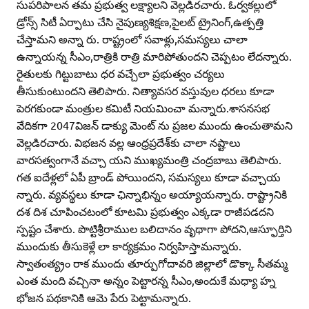
సుపరిపాలన తమ ప్రభుత్వ లక్ష్యాలని వెల్లడిరచారు. ఓర్వకల్లులో
డ్రోన్స్‌ సిటీ ఏర్పాటు చేసి నైపుణ్యశిక్షణ,పైలట్‌ ట్రైనింగ్‌,ఉత్పత్తి
చేస్తామని అన్నా రు. రాష్ట్రంలో సవాళ్లు,సమస్యలు చాలా
ఉన్నాయన్న సీఎం,రాత్రికి రాత్రి మారిపోతుందని చెప్పటం లేదన్నారు.
రైతులకు గిట్టుబాటు ధర వచ్చేలా ప్రభుత్వం చర్యలు
తీసుకుంటుందని తెలిపారు. నిత్యావసర వస్తువుల ధరలు కూడా
పెరగకుండా మంత్రుల కమిటీ నియమించా మన్నారు.శాసనసభ
వేదికగా 2047విజన్‌ డాక్యు మెంట్‌ ను ప్రజల ముందు ఉంచుతామని
వెల్లడిరచారు. విభజన వల్ల ఆంధ్రప్రదేశ్‌కు చాలా నష్టాలు
వారసత్వంగానే వచ్చా యని ముఖ్యమంత్రి చంద్రబాబు తెలిపారు.
గత ఐదేళ్లలో ఏపీ బ్రాండ్‌ పోయిందని, సమస్యలు కూడా వచ్చాయ
న్నారు. వ్యవస్థలు కూడా ఛిన్నాభిన్నం అయ్యాయన్నారు. రాష్ట్రానికి
దశ దిశ చూపించటంలో కూటమి ప్రభుత్వం ఎక్కడా రాజీపడదని
స్పష్టం చేశారు. పొట్టిశ్రీరాముల బలిదానం వృథాగా పోదని,ఆస్ఫూర్తిని
ముందుకు తీసుకెళ్లే లా కార్యక్రమం నిర్వహిస్తామన్నారు.
స్వాతంత్య్రం రాక ముందు తూర్పుగోదావరి జిల్లాలో డొక్కా సీతమ్మ
ఎంత మంది వచ్చినా అన్నం పెట్టారన్న సీఎం,అందుకే మధ్యా హ్న
భోజన పథకానికి ఆమె పేరు పెట్టామన్నారు.