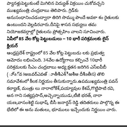
ప్యానళ్లుపెట్టుకుంటే మిగిలిన విద్యుత్‌ విక్రయిం చుకోవచ్చని
ముఖ్యమంత్రి చంద్రబాబు తెలిపారు. గ్రిడ్‌కు
అనుసంధానించడంద్వారా తిరిగి సొమ్ము పొందే అవకా శం రైతులకు
ఉంటుందని వెల్లడిరచారు.దీనిపై శాసన సభ్యులు తమ
నియోజకవర్గాల్లో రైతులను ప్రోత్సహిం చాలని సూచించారు.
ఏపీలో 85 వేల కోట్ల పెట్టుబడులు – 10 భారీ పరిశ్రమలకు లైన్‌
క్లియర్‌
ఆంధ్రప్రదేశ్‌ రాష్ట్రంలో 85 వేల కోట్ల పెట్టుబడు లకు ప్రభుత్వ
ఆమోదం లభించింది. 34వేల ఉద్యోగాలు కల్పించే 10భారీ
పరిశ్రమలకు సీఎం చంద్రబాబు అధ్య క్షతన జరిగిన ఎస్‌ఐపీబీ
(ూ్‌a్‌వ Iఅఙవర్‌ఎవఅ్‌ ూతీశీఎశ్‌ీఱశీఅ దీశీaతీస) తొలి
సమావేశంలో కీలక నిర్ణయం తీసుకున్నారు.ఉపముఖ్యమంత్రి పవన్‌
కల్యాణ్‌, మంత్రు లు నారాలోకేశ్‌,పయ్యావుల కేశవ్‌,గొట్టిపాటి రవి,
అన గాని సత్యప్రసాద్‌,అచ్చెన్నాయుడు,టీజీ భరత్‌, నారా
యణ,వాసంశెట్టి సుభాష్‌, బీసీ జనార్దన్‌ రెడ్డి తదితరులు పాల్గొన్న ఈ
భేటిలో ఈ అను మతులు, భూములు ఇచ్చేందుకు నిర్ణయిం చారు.