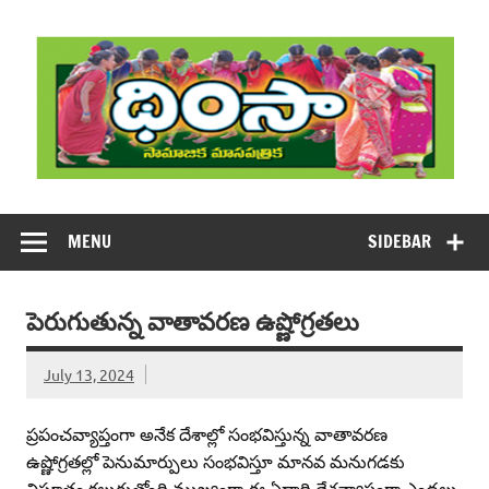
Skip
to
content
DHIMSA
Dhimsa Telugu Monthly Magazine
MENU
SIDEBAR
పెరుగుతున్న వాతావరణ ఉష్ణోగ్రతలు
July 13, 2024
ప్రపంచవ్యాప్తంగా అనేక దేశాల్లో సంభవిస్తున్న వాతావరణ
ఉష్ణోగ్రతల్లో పెనుమార్పులు సంభవిస్తూ మానవ మనుగడకు
విఘాతం కలుగుతోంది.ముఖ్యంగా ఈ ఏడాది దేశవ్యాప్తంగా ఎండలు