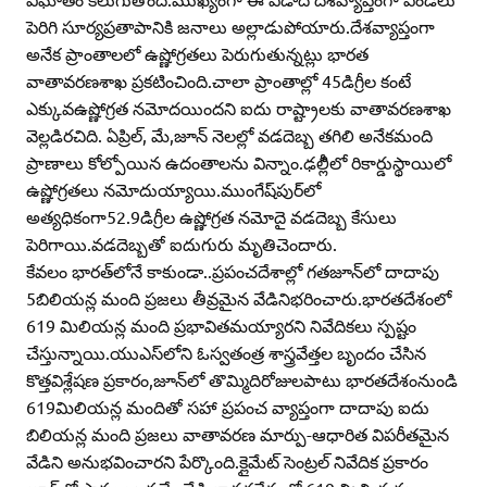
పెరిగి సూర్యప్రతాపానికి జనాలు అల్లాడుపోయారు.దేశవ్యాప్తంగా
అనేక ప్రాంతాలలో ఉష్ణోగ్రతలు పెరుగుతున్నట్లు భారత
వాతావరణశాఖ ప్రకటించింది.చాలా ప్రాంతాల్లో 45డిగ్రీల కంటే
ఎక్కువఉష్ణోగ్రత నమోదయిందని ఐదు రాష్ట్రాలకు వాతావరణశాఖ
వెల్లడిరచిది. ఏప్రిల్‌, మే,జూన్‌ నెలల్లో వడదెబ్బ తగిలి అనేకమంది
ప్రాణాలు కోల్పోయిన ఉదంతాలను విన్నాం.ఢల్లీిలో రికార్డుస్థాయిలో
ఉష్ణోగ్రతలు నమోదుయ్యాయి.ముంగేష్‌పుర్‌లో
అత్యధికంగా52.9డిగ్రీల ఉష్ణోగ్రత నమోదై వడదెబ్బ కేసులు
పెరిగాయి.వడదెబ్బతో ఐదుగురు మృతిచెందారు.
కేవలం భారత్‌లోనే కాకుండా..ప్రపంచదేశాల్లో గతజూన్‌లో దాదాపు
5బిలియన్ల మంది ప్రజలు తీవ్రమైన వేడినిభరించారు.భారతదేశంలో
619 మిలియన్ల మంది ప్రభావితమయ్యారని నివేదికలు స్పష్టం
చేస్తున్నాయి.యుఎస్‌లోని ఓస్వతంత్ర శాస్త్రవేత్తల బృందం చేసిన
కొత్తవిశ్లేషణ ప్రకారం,జూన్‌లో తొమ్మిదిరోజులపాటు భారతదేశంనుండి
619మిలియన్ల మందితో సహా ప్రపంచ వ్యాప్తంగా దాదాపు ఐదు
బిలియన్ల మంది ప్రజలు వాతావరణ మార్పు-ఆధారిత విపరీతమైన
వేడిని అనుభవించారని పేర్కొంది.క్లైమేట్‌ సెంట్రల్‌ నివేదిక ప్రకారం