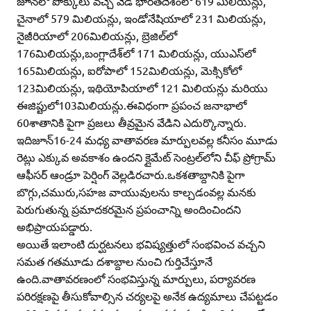
జూన్‌లో పొక్కులు వచ్చే వేడి భారతదేశంలో 619 మిలియన్లు,
చైనాలో 579 మిలియన్లు, ఇండోనేషియాలో 231 మిలియన్లు,
నైజీరియాలో 206మిలియన్లు, బ్రెజిల్‌లో
176మిలియన్లు,బంగ్లాదేశ్‌లో 171 మిలియన్లు, యుఎస్‌లో
165మిలియన్లు, ఐరోపాలో 152మిలియన్లు, మెక్సికోలో
123మిలియన్లు, ఇథియోపియాలో 121 మిలియన్లు మరియు
ఈజిప్టులో103మిలియన్లు.ఈవిధంగా ప్రపంచ జనాభాలో
60శాతానికి పైగా ప్రజలు తీవ్రమైన వేడిని ఎదుర్కొన్నారు.
ఇదిజూన్‌16-24 మధ్య వాతావరణ మార్పులవల్ల కనీసం మూడు
రెట్లు ఎక్కువ అవకాశం ఉందని క్లైమేట్‌ సెంట్రల్‌లోని చీఫ్‌ ప్రోగ్రామ్‌
ఆఫీసర్‌ ఆండ్రూ పెర్షింగ్‌ వెల్లడిరచారు.ఒకశతాబ్దానికి పైగా
బొగ్గు,చమురు,సహజ వాయువులను కాల్చడంవల్ల మనకు
పెరుగుతున్న ప్రమాదకరమైన ప్రపంచాన్ని అందించిందని
అభిప్రాయపడ్డారు.
అయితే ఇలాంటి దుర్ఘటనలు భవిష్యత్తులో సంభవించ వచ్చని
సమత గతమూడు దశాబ్దాల నుంచి గుర్తిచేస్తూనే
ఉంది.వాతావరణంలో సంభవిస్తున్న మార్పులు, పర్యావరణ
పరిరక్షణపై తీసుకోవాల్సిన చర్యలపై అనేక ఉద్యమాలు చేపట్టడం