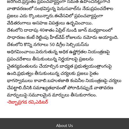
జరిగింది.ప్రస్తుతం ప్రపంచవ్యాప్తంగా సమత ఉహించినట్లుగానే
వాతావరణంలో సంభవిస్తున్న పెనుసవాల్‌ను నేడుప్రపంచదేశాల
ప్రజలు ఎదు ర్కొంటున్నారు.ఈవేసవిలో ప్రపంచవ్యాప్తంగా
వేడితరంగాలు అసహజ విపత్తులు ఉద్భవించాయి.
దేశంలోని దాదాపు 40శాతం ఏప్రిల్‌ నుండి జూన్‌ మధ్యకాలంలో
సాధారణం కంటే రెట్టింపు హీట్‌వేవ్‌ రోజులను నమోదు అయ్యాంది.
దేశంలోని కొన్ని నగరాలు 50 డిగ్రీల సెల్సియస్‌ను
అధిగమించాయి.పెరుగుతున్న అధిక ఉష్ణోగ్రతల నియంత్రణపై
ప్రపంచదేశాలు తీసుకుంటున్న నిర్ణయాలపై ప్రజలను
చైతన్యవంతులను చేయాల్సిన బాధ్యత ప్రభుత్వయంత్రాంగంపై
ఉంది.ప్రభుత్వం తీసుకుంటున్న చర్యలకు ప్రజలు సైతం
భాగస్వాములు కావాలి.బహుళజాతి కంపెనీల నియంత్రణపై చర్యలు
చేపట్టాలి.దీనికి సమాఖ్యతభావంతో పోరాడినప్పుడే వాతావరణ
మార్పులుపై సమూలమైన మార్పులు తీసుకురాగలం.
-రెబ్బాప్రగడ రవి,ఎడిటర్
About Us