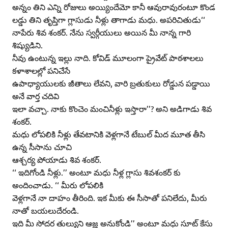
అన్నం తిని ఎన్ని రోజులు అయ్యిందేమో కానీ ఆవురావురంటూ కొండ
లడ్డు తిని తృప్తిగా గ్లాసుడు నీళ్లు తాగాడు మధు. అపరిచితుడు‘‘
నాపేరు శివ శంకర్‌. నేను స్వర్గీయులు అయిన మీ నాన్న గారి
శిష్యుడిని.
నీవు ఉంటున్న ఇల్లు నాది. కోవిడ్‌ మూలంగా ప్రైవేట్‌ పాఠశాలలు
కళాశాలల్లో పనిచేసే
ఉపాధ్యాయులకు జీతాలు లేవని, వారి బ్రతుకులు రోడ్డున పడ్డాయి
అనే వార్త చదివి
ఇలా వచ్చా. నాకు కొంచెం మంచినీళ్లు ఇస్తారా’’? అని అడిగాడు శివ
శంకర్‌.
మధు లోపలికి నీళ్లు తేవటానికి వెళ్లగానే టేబుల్‌ మీద మూత తీసి
ఉన్న సీసాను చూచి
ఆశ్చర్య పోయాడు శివ శంకర్‌.
‘‘ ఇదిగోండి నీళ్లు.’’ అంటూ మధు నీళ్ల గ్లాసు శివశంకర్‌ కు
అందించాడు. ‘‘ మీరు లోపలికి
వెళ్లగానే నా దాహం తీరింది. ఇక మీకు ఈ సీసాతో పనిలేదు, మీరు
నాతో బయలుదేరండి.
ఇది మీ సోదర తుల్యుని ఆజ్ఞ అనుకోండి’’ అంటూ మధు సూట్‌ కేసు