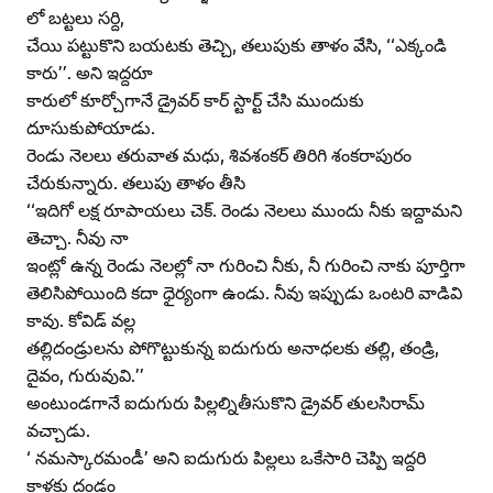
లో బట్టలు సర్ది,
చేయి పట్టుకొని బయటకు తెచ్చి, తలుపుకు తాళం వేసి, ‘‘ఎక్కండి
కారు’’. అని ఇద్దరూ
కారులో కూర్చోగానే డ్రైవర్‌ కార్‌ స్టార్ట్‌ చేసి ముందుకు
దూసుకుపోయాడు.
రెండు నెలలు తరువాత మధు, శివశంకర్‌ తిరిగి శంకరాపురం
చేరుకున్నారు. తలుపు తాళం తీసి
‘‘ఇదిగో లక్ష రూపాయలు చెక్‌. రెండు నెలలు ముందు నీకు ఇద్దామని
తెచ్చా. నీవు నా
ఇంట్లో ఉన్న రెండు నెలల్లో నా గురించి నీకు, నీ గురించి నాకు పూర్తిగా
తెలిసిపోయింది కదా ధైర్యంగా ఉండు. నీవు ఇప్పుడు ఒంటరి వాడివి
కావు. కోవిడ్‌ వల్ల
తల్లిదండ్రులను పోగొట్టుకున్న ఐదుగురు అనాధలకు తల్లి, తండ్రి,
దైవం, గురువువి.’’
అంటుండగానే ఐదుగురు పిల్లల్నితీసుకొని డ్రైవర్‌ తులసిరామ్‌
వచ్చాడు.
‘ నమస్కారమండీ’ అని ఐదుగురు పిల్లలు ఒకేసారి చెప్పి ఇద్దరి
కాళ్లకు దండం