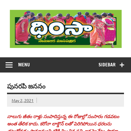
Skip
to
content
DHIMSA
Dhimsa Telugu Monthly Magazine
MENU
SIDEBAR
పునరపి జననం
May 2, 2021
నాలుగు జీతం రాళ్లు సంపాదిస్తున్న ఈ రోజుల్లో సంసారం గడవటం
అంత తేలిక కాదు. కరోనా లాక్డౌన్‌ లతో పెరిగిపోయిన ధరలను
తట్టుకోవడం సామాన్యుని శక్తికి మించిన పని. ఇక ప్రైవేటు పాఠశా