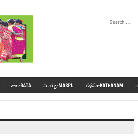
DHIMSA
బాట‌-BATA
మార్పు-MARPU
క‌థ‌నం-KATHANAM