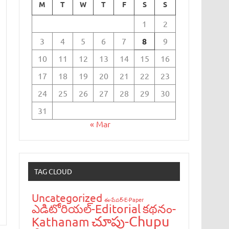
M
T
W
T
F
S
S
1
2
3
4
5
6
7
8
9
10
11
12
13
14
15
16
17
18
19
20
21
22
23
24
25
26
27
28
29
30
31
« Mar
TAG CLOUD
Uncategorized
ఈ-పేప‌ర్-E-Paper
ఎడిటోరియ‌ల్-Editorial
క‌థ‌నం-
చూపు-Chupu
Kathanam