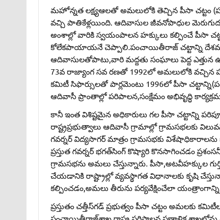
మహోన్నత లక్ష్యఆలతో అమలులోకి తెచ్చిన పీసా చట్టం (
వచ్చి పాతికేళ్లయింది. ఆదివాసుల జీవనోపాధుల మెరుగ
అంశాల్లో వారికి స్వయంపాలన హక్కులు కల్పించే పీసా చట్టంస్ప
కోలేకపాయాయనే చెప్పాలి.పంచాయితీరాజ్‌ చట్టాన్ని దేశ
ఆదివాసులతోపాటు,వారి మద్దతు సంఘాలు పెద్ద ఎత్తున ఉద్
73వ రాజ్యాంగ సవ రణతో 1992లో అమలులోకి వచ్చిన పంచ
కమిటీ సిఫార్సులతో పార్లమెంటు 1996లో పీసా చట్టాన్ని(
ఆదివాసీ ప్రాంతాల్లో పరిపాలన,సంక్షేమం అభివృద్ధి కార్
కానీ ఇంత విశిష్టమైన అధికారులు గల పీసా చట్టాన్ని ప
రాష్ట్రప్రభుత్వాలు ఆదివాసీ గ్రామాల్లో గ్రామసభలకు విలువన
గవర్నర్‌ విద్యసాగర్‌ మాత్రం గ్రామసభకు విశేషాధికారాలన
ప్రస్తుత గవర్నర్‌ భగత్‌సింగ్‌ కొష్యారి కొనసాగించడం ప్రశంస
గ్రామసభను అమలు చేస్తున్నారు. పీసా,అటవీహక్కుల గు
చేయడానికి రాష్ట్రాల్లో వ్యవస్థాగత విధానాలకు కృషి చ
కల్పించడం,అమలు తీరును పర్యవేక్షించేలా యంత్రాంగాన్ని అ
ప్రస్తుతం చత్తీస్‌గడ్‌ ప్రభుత్వం పీసా చట్టం అమలకు కమిటీల
పంచాయితీరాజ్‌శాఖ,రాష్ట్ర పరిపాలన ప్రణాళిక శాఖల్లోను 