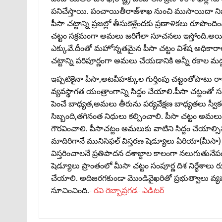
పనిచేస్తాయి. పంచాయితీరాజ్‌శాఖ నుంచి ముసాయిదా నిబ
పీసా చట్టాన్ని ప్రజల్లో తీసుకెళ్లేందకు ప్రణాళికలు రూపొం
చట్టం సక్రమంగా అమలు జరిగేలా సూచనలు ఇస్తోంది.అయితే 
ఎక్కువే.దీంతో మహోన్నతమైన పీసా చట్టం విశేష అధికారాలను ప్
చట్టాన్ని పరిపూర్ణంగా అమలు చేయడానికి అన్నీ రకాల మద
ఇప్పటికైనా పీసా,అటవీహక్కుల గుర్తింపు చట్టంతోపాటు రా
వ్యవస్థాగత యంత్రాంగాన్ని సిద్దం చేయాలి.పీసా చట్టంత
పెంచే బాధ్యత,అమలు తీరును పర్యవేక్షణ బాధ్యతలు స్వీకరిం
సిబ్బంది,తగినంత నిధులు కల్పించాలి. పీసా చట్టం అమలుల
గౌరవించాలి. పీసాచట్టం అమలుకు వాటిని సిద్దం చేయాల్సి
మాదిరిగానే మునిసిఫల్‌ విస్తరణ షెడ్యూలు ఏరియా(మీసా) చట
విస్తరించాలనే ప్రతిపాదన దశాబ్దాల కాలంగా నలుగుతునేపథ్
షెడ్యూలు ప్రాంతంలో మీసా చట్టం సంపూర్ణ దిశ నిర్ధేశాలు
చేయాలి. అదిజరగకుండా మొండివైఖరితో ప్రభుత్వాలు వ్యవహ
సూచించింది.-
ర‌వి రెబ్బాప్ర‌గ‌డ‌- ఎడిట‌ర్