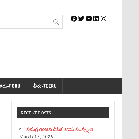
Facebook
Twitter
YouTube
LinkedIn
Instagram
పోరు-PORU
తీరు-TEERU
RECENT POSTS
సమగ్ర గిరిజన దీపిక`కోయ సంస్కృతి
March 17, 2025