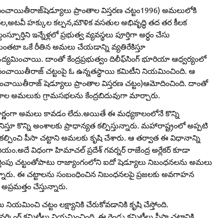
పంచాయితీరాజ్‌షెడ్యూలు ప్రాంతాల విస్తరణ చట్టం1996) అమలులోకి
ుదల,అటవీ హక్కుల కల్పన,మౌళిక వసతుల అభివృద్ధి తద తర కీలక
ూర్తిని ఇన్నేళ్లలో ప్రభుత్వ వ్యవస్థలు పూర్తిగా అర్ధం చేసు
మంతటా ఒకే రీతిన అమలు చేయడాన్ని వ్యతిరేకిస్తూ
యమించాయి. దాంతో కేంద్రప్రభుత్వం దిలీఫ్‌సింగ్‌ భూరియా ఆధ్వర్యంలో
ాయితీరాజ్‌ చట్టంపై ఓ ఉన్నతస్థాయి కమిటీని నియమించింది. ఆ
పంచాయితీరాజ్‌ షెడ్యూలు ప్రాంతాల విస్తరణ చట్టం)ఆమోదించింది. దాంతో
యక్రమాల అమలుకు గ్రామసభలను కేంద్రబిదువుగా మార్చారు.
రిపూర్ణంగా అమలు కావడం లేదు.అయితే ఈ మధ్యకాలంలోనే కొన్ని
ిస్తూ కొన్ని అంశాలకు ప్రాధాన్యత కల్పిస్తున్నారు. మహారాష్ట్రంలో అప్పటి
ు కల్పించి పీసా చట్టాని అమలకు కృషి చేశారు. ఆ తర్వాత ఈ విధానాన్ని
నీయం.అదే విధంగా హిమాచల్‌ ప్రదేశ్‌ గవర్నర్‌ రాజేంద్ర అర్లేకర్‌ కూడా
ర్తింపు చట్టంతోపాటు రాజ్యాంగంలోని ఐదో షెడ్యూలు నిబంధనలను అమలు
ేస్తున్నారు. ఈ చట్టాలను సంబంధించిన నిబంధనలపై ప్రజలకు అవగాహన
ప్రమత్తం చేస్తున్నారు.
ు నియమించి చట్టం లక్ష్యానికి చేరుకోవడానికి కృషి చేస్తోంది.
వర్కింగ్‌ కమిటీలు నియమించింది. ఈ రెండు కమిటీలు పీసా చట్టానికి