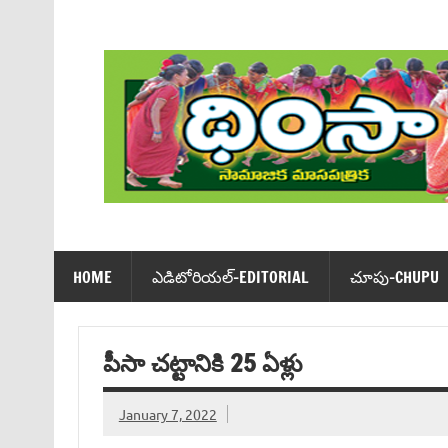
Skip
to
content
Dhimsa Telugu Monthly Magazine
HOME
ఎడిటోరియ‌ల్-EDITORIAL
చూపు-CHUPU
పీసా చట్టానికి 25 ఏళ్లు
January 7, 2022