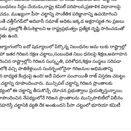
ంధనలు సిద్దం చేయడం,రాష్ట్ర కమిటీ పరిపాలన,ప్రణాళిక విధానాలపై
దించడం. ముఖ్యంగా పీసా చట్టాన్ని సాంకేతిక పరిజ్ఞానాన్ని ఉపయోగించి
చత్తీస్‌గడ్‌లో ఆదివాసీ సమాజ్‌ అధికం.ఇక్కడ అక్షరాస్యత గల ప్రజలు
రజల్లోకి తీసుకెళ్లాలని ఆ రాష్ట్రప్రభుత్వం ప్రత్యేక దృష్టి సారించడంతో
్దతు ఉంది.
జ్యాంగంలోని ఐదో షెడ్యూలులో పేర్కొన్న నిబంధనల అమ లుకు రాష్ట్రాల్లో
ో సహా ఇతర గిరిజన రక్షణ చట్టాలు,సంబంధిత నిబం ధనలపై శిక్షణ,అవగాహన
చిన రాష్ట్రాల్లోని గిరిజన సంస్కృతి, పరిశోధన,శిక్షణ సంస్థలు సరిపడా
ోకి వచ్చి పాతికేళ్లయిన సందర్భంలోనైనా గిరిజనుల అభిమతాన్ని
న బాధ్యత కేంద్రంపై ఉంది! అదే విధంగా పంచాయితీ రాజ్‌ విస్తరణ చటట్టం
్టాన్ని రూపొందించారు. మున్సిపల్‌ చట్టాన్ని గిరిజన ప్రాంతాలకు
యంలో ఈ చట్టాన్ని తీసుకొచ్చే యోచన ప్రభుత్వాలు ప్రయత్నిస్తున్నాయి.
 రూపొందించిన నేపథ్యంలోనే గిరిజన ప్రాంతాలను మున్సిపాలిటీలో విలీనం
రిస్తే చట్టానికి వ్యతి రేక అంతుందని పీసా చట్టంలో భూరియా కమిటీ