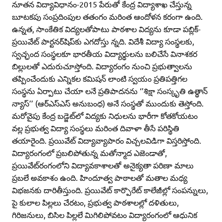
నూతన విద్యావిధానం-2015 పేరుతో కేంద్ర విద్యాశాఖ చేస్తున్న
బూటకపు సంప్రదింపుల తతంగం మరింత ఆందోళన కరంగా ఉంది.
ఉన్నత, సాంకేతిక విద్యలతోపాటు పాఠశాల విద్యను కూడా పబ్లిక్‌-
ప్రయివేట్‌ పార్టనర్‌షిప్‌కు ఎగదోస్తు న్నది. విదేశీ విద్యా సంస్థలకు,
స్వచ్ఛంద సంస్థలకూ భారతీయ విద్యార్థులను బలిచేసే వినాశకర
బిల్లులతో ఎదురుచూస్తోంది. విద్యారంగం నుంచి ప్రభుత్వాలను
తప్పించేందుకు ఎన్నికల కమిషన్‌ లాంటి స్వయం ప్రతిపత్తిగల
సంస్థను ఏర్పాటు చేయా లనే ప్రతిపాదనను ‘’శిక్షా సంస్కృతి ఉత్థాన్‌
న్యాస్‌’’ (ఆర్‌ఎస్‌ఎస్‌ అనుబంధ) అనే సంస్థతో ముందుకు తెస్తోంది.
మరోవైపు కేంద్ర బడ్జెట్‌లో విద్యకు నిధులను భారీగా కోతకోయటం
వల్ల ప్రభుత్వ విద్యా సంస్థలు మరింత దివాళా తీసే పరిస్థితి
తయారైంది. ప్రయివేట్‌ విద్యావ్యాపారం విచ్చలవిడిగా విస్తరిస్తోంది.
విద్యారంగంలో ప్రబలిపోతున్న మతోన్మాద ఎజెండాతో,
ప్రయివేట్‌రంగంలోని విద్యావకాశాలతో అనైక్యతా పరిణా మాలు
ప్రబలే అవకాశం ఉంది. హిందూత్వ పాఠాలతో మతాల మధ్య
విభజనకు దారితీస్తుంది. ప్రయివేట్‌ కార్పొరేట్‌ కాలేజీల్లో సంపన్నులు,
పై కులాల పిల్లలు చేరటం, ప్రభుత్వ పాఠశాలల్లో దళితులు,
గిరిజనులు, బిసిల పిల్లలే మిగిలిపోవటం విద్యారంగంలో ఆధునిక