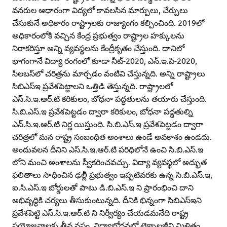
వనరుల ఆధారంగా విద్యలో కావలసిన మార్పులు, చేర్పులు
చేసుకునే అధికారం రాష్ట్రాలకు రాజ్యాంగం కల్పించింది. 2019లో
అధికారంలోకి వచ్చిన కేంద్ర ప్రభుత్వం రాష్ట్రాల హక్కులను
నిరాకరిస్తూ అన్ని వ్యవస్థలను కేంద్రీకృతం చేస్తుంది. దానిలో
భాగంగానే విద్యా రంగంలో కూడా నీట్‌-2020, ఎన్‌.ఇ.పి-2020,
సిలబస్‌లో చరిత్రను మార్చడం వంటివి చేస్తున్నది. అన్ని రాష్ట్రాలు
సిబిఎస్‌ఇ ప్రవేశపెట్టాలని ఒత్తిడి తెస్తున్నది. రాష్ట్రాలలో
ఎస్‌.సి.ఇ.ఆర్‌.టి కరికులం, బోధనా పద్ధతులను తయారు చేస్తుంది.
సి.బి.ఎస్‌.ఇ ప్రవేశపెట్టడం ద్వారా కరికులం, బోధనా పద్ధతుల్ని
ఎన్‌.సి.ఇ.ఆర్‌.టి నిర్ణ యిస్తుంది. సి.బి.ఎస్‌.ఇ ప్రవేశపెట్టడం ద్వారా
చరిత్రలో మన రాష్ట్ర సంబంధిత అంశాలు ఉండే అవకాశం ఉండదు.
అందువలన దీనిని ఎస్‌.సి.ఇ.ఆర్‌.టి పరిధిలోనే ఉంచి సి.బి.ఎస్‌.ఇ
లోని మంచి అంశాలను స్వీకరించవచ్చు. విద్యా వ్యవస్థలో అద్భుత
ఫలితాలు సాధించిన ఢల్లీి ప్రభుత్వం ఇప్పటివరకు ఉన్న సి.బి.ఎస్‌.ఇ,
ఐ.సి.ఎస్‌.ఇ బోర్డులతో పాటు డి.బి.ఎస్‌.ఇ ని ప్రారంభించి దాని
అభివృద్ధికి చర్యలు తీసుకుంటున్నది. దీనికి భిన్నంగా సిబిఎస్‌ఇని
ప్రవేశపెట్టి ఎస్‌.సి.ఇ.ఆర్‌.టి ని నిర్వీర్యం చేయడమనేది రాష్ట్ర
ప్రయోజనాలకు తీవ్ర నష్టం. విద్యాబోధనలో టెక్నాలజీని మిళితం