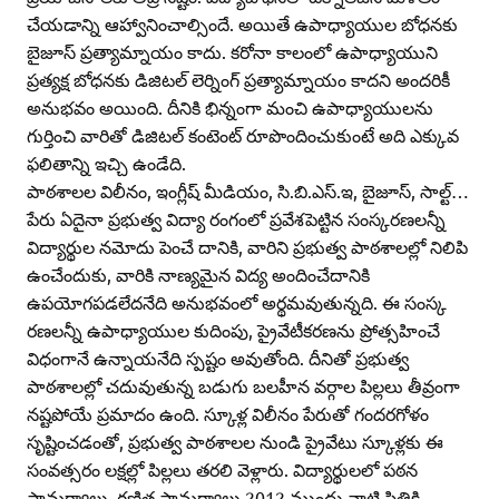
చేయడాన్ని ఆహ్వానించాల్సిందే. అయితే ఉపాధ్యాయుల బోధనకు
బైజూస్‌ ప్రత్యామ్నాయం కాదు. కరోనా కాలంలో ఉపాధ్యాయుని
ప్రత్యక్ష బోధనకు డిజిటల్‌ లెర్నింగ్‌ ప్రత్యామ్నాయం కాదని అందరికీ
అనుభవం అయింది. దీనికి భిన్నంగా మంచి ఉపాధ్యాయులను
గుర్తించి వారితో డిజిటల్‌ కంటెంట్‌ రూపొందించుకుంటే అది ఎక్కువ
ఫలితాన్ని ఇచ్చి ఉండేది.
పాఠశాలల విలీనం, ఇంగ్లీష్‌ మీడియం, సి.బి.ఎస్‌.ఇ, బైజూస్‌, సాల్ట్‌…
పేరు ఏదైనా ప్రభుత్వ విద్యా రంగంలో ప్రవేశపెట్టిన సంస్కరణలన్నీ
విద్యార్థుల నమోదు పెంచే దానికి, వారిని ప్రభుత్వ పాఠశాలల్లో నిలిపి
ఉంచేందుకు, వారికి నాణ్యమైన విద్య అందించేదానికి
ఉపయోగపడలేదనేది అనుభవంలో అర్థమవుతున్నది. ఈ సంస్క
రణలన్నీ ఉపాధ్యాయుల కుదింపు, ప్రైవేటీకరణను ప్రోత్సహించే
విధంగానే ఉన్నాయనేది స్పష్టం అవుతోంది. దీనితో ప్రభుత్వ
పాఠశాలల్లో చదువుతున్న బడుగు బలహీన వర్గాల పిల్లలు తీవ్రంగా
నష్టపోయే ప్రమాదం ఉంది. స్కూళ్ల విలీనం పేరుతో గందరగోళం
సృష్టించడంతో, ప్రభుత్వ పాఠశాలల నుండి ప్రైవేటు స్కూళ్లకు ఈ
సంవత్సరం లక్షల్లో పిల్లలు తరలి వెళ్లారు. విద్యార్థులలో పఠన
సామర్థ్యాలు, గణిత సామర్థ్యాలు 2012 ముందు నాటి స్థితికి