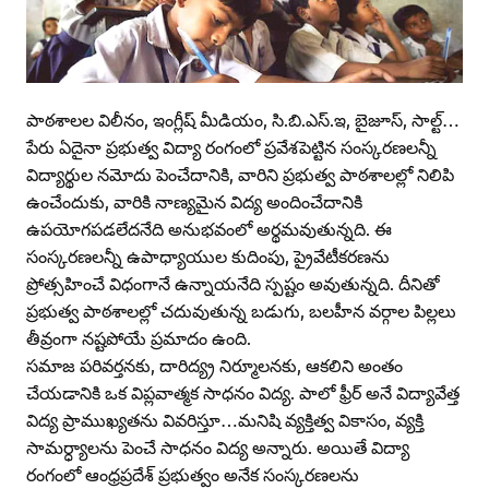
పాఠశాలల విలీనం, ఇంగ్లీష్‌ మీడియం, సి.బి.ఎస్‌.ఇ, బైజూస్‌, సాల్ట్‌…
పేరు ఏదైనా ప్రభుత్వ విద్యా రంగంలో ప్రవేశపెట్టిన సంస్కరణలన్నీ
విద్యార్థుల నమోదు పెంచేదానికి, వారిని ప్రభుత్వ పాఠశాలల్లో నిలిపి
ఉంచేందుకు, వారికి నాణ్యమైన విద్య అందించేదానికి
ఉపయోగపడలేదనేది అనుభవంలో అర్థమవుతున్నది. ఈ
సంస్కరణలన్నీ ఉపాధ్యాయుల కుదింపు, ప్రైవేటీకరణను
ప్రోత్సహించే విధంగానే ఉన్నాయనేది స్పష్టం అవుతున్నది. దీనితో
ప్రభుత్వ పాఠశాలల్లో చదువుతున్న బడుగు, బలహీన వర్గాల పిల్లలు
తీవ్రంగా నష్టపోయే ప్రమాదం ఉంది.
సమాజ పరివర్తనకు, దారిద్య్ర నిర్మూలనకు, ఆకలిని అంతం
చేయడానికి ఒక విప్లవాత్మక సాధనం విద్య. పాలో ఫ్రీర్‌ అనే విద్యావేత్త
విద్య ప్రాముఖ్యతను వివరిస్తూ…మనిషి వ్యక్తిత్వ వికాసం, వ్యక్తి
సామర్ధ్యాలను పెంచే సాధనం విద్య అన్నారు. అయితే విద్యా
రంగంలో ఆంధ్రప్రదేశ్‌ ప్రభుత్వం అనేక సంస్కరణలను