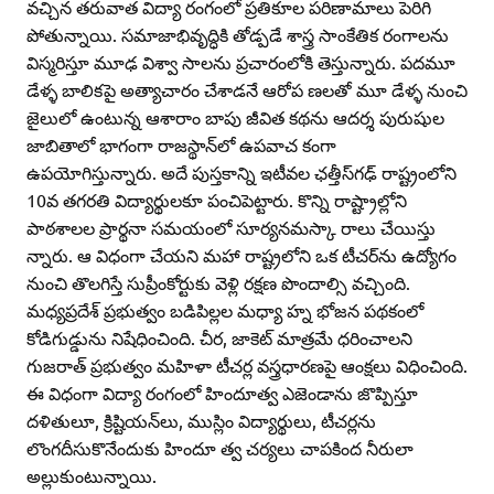
వచ్చిన తరువాత విద్యా రంగంలో ప్రతికూల పరిణామాలు పెరిగి
పోతున్నాయి. సమాజాభివృద్ధికి తోడ్పడే శాస్త్ర సాంకేతిక రంగాలను
విస్మరిస్తూ మూఢ విశ్వా సాలను ప్రచారంలోకి తెస్తున్నారు. పదమూ
డేళ్ళ బాలికపై అత్యాచారం చేశాడనే ఆరోప ణలతో మూ డేళ్ళ నుంచి
జైలులో ఉంటున్న ఆశారాం బాపు జీవిత కథను ఆదర్శ పురుషుల
జాబితాలో భాగంగా రాజస్థాన్‌లో ఉపవాచ కంగా
ఉపయోగిస్తున్నారు. అదే పుస్తకాన్ని ఇటీవల ఛత్తీస్‌గఢ్‌ రాష్ట్రంలోని
10వ తగరతి విద్యార్థులకూ పంచిపెట్టారు. కొన్ని రాష్ట్రాల్లోని
పాఠశాలల ప్రార్థనా సమయంలో సూర్యనమస్కా రాలు చేయిస్తు
న్నారు. ఆ విధంగా చేయని మహా రాష్ట్రలోని ఒక టీచర్‌ను ఉద్యోగం
నుంచి తొలగిస్తే సుప్రీంకోర్టుకు వెళ్లి రక్షణ పొందాల్సి వచ్చింది.
మధ్యప్రదేశ్‌ ప్రభుత్వం బడిపిల్లల మధ్యా హ్న భోజన పథకంలో
కోడిగుడ్డును నిషేధించింది. చీర, జాకెట్‌ మాత్రమే ధరించాలని
గుజరాత్‌ ప్రభుత్వం మహిళా టీచర్ల వస్త్రధారణపై ఆంక్షలు విధించింది.
ఈ విధంగా విద్యా రంగంలో హిందూత్వ ఎజెండాను జొప్పిస్తూ
దళితులూ, క్రిష్టియన్‌లు, ముస్లిం విద్యార్థులు, టీచర్లను
లొంగదీసుకొనేందుకు హిందూ త్వ చర్యలు చాపకింద నీరులా
అల్లుకుంటున్నాయి.