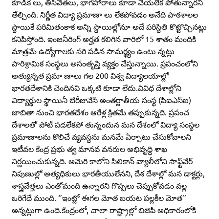
కూడిక లు, తీసివేతలు, భాగహారాలు కూడా చేయలేక పోతున్నారని
తేల్చింది. నిర్ణీత విద్యా ప్రమాణా లు లేకపోవడం అనేది పాఠశాలల
స్థాయికే పరిమితంకాక అన్ని స్థాయిల్లోనూ అదే పరిస్థితి కొట్టొచ్చినట్లు
కనిపిస్తోంది. ఇంజనీరింగ్‌ అర్హత కలిగిన వారిలో 15 శాతం మందికి
మాత్రమే ఉద్యోగాలకు సరి పడిన సామర్థ్యం ఉంటు న్నట్లు
పారిశ్రామిక సంస్థలు అసంతృప్తి వ్యక్తం చేస్తున్నాయి. ప్రపంచంలోని
అత్యున్నత ప్రమా ణాలు గల 200 విశ్వ విద్యాలయాల్లో
భారతదేశానికి చెందినవి ఒక్కటి కూడా లేదు.వివిధ దేశాల్లోని
విద్యార్థుల స్థాయినీ బేరీజువేసే అంతర్జాతీయ సంస్థ (పిఐఎస్‌ఐ)
జాబితా నుంచి భారతదేశం ఆరేళ్ల క్రితమే తప్పుకున్నది. ప్రపంచ
దేశాలతో పోటీ పడలేకపో తున్నందున మన దేశంలో విద్యా సంస్థల
ప్రమాణాలను కొలిచే వ్యవస్థను మనమే ఏర్పాటు చేసుకోవాలని
ఇటీవల కేంద్ర ప్రభు త్వ మానవ వనరుల అభివృద్ధి శాఖ
నిర్ణయించుకున్నది. అమెరి కాలోని సిలికాన్‌ వ్యాలీలోని సాఫ్ట్‌వేర్‌
నిపుణుల్లో అత్యధికులు భారతీయులేనని, దేశ దేశాల్లో మన డాక్టర్లు,
శాస్త్రవేత్తలు ఎంతోమంది ఉన్నారని గొప్పలు చెప్పుకోవడం వల్ల
ఒరిగేదే ముంది. ‘’ఇంట్లో ఈగల మోత బయట పల్లకీల మోత’’
అన్నట్లుగా ఉంది.కేంద్రంలో, చాలా రాష్ట్రాల్లో బిజెపి అధికారంలోకి