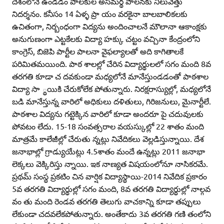
దేశంలోనే ఉండడం పాలకుల అసమర్థ పాలనకు నిలువెత్తు
నిదర్శనం. కనీసం 14 ఏళ్ళ ప్రా యం వరకైనా బాలబాలికలకు
ఉచితంగా, నిర్బంధంగా విద్యను అందించాలనే మౌలానా ఆకాంక్షకు
అనుగుణంగా ఎట్టకేలకు విద్యా హక్కు చట్టం వచ్చినా కేంద్రంలోని
కాంగ్రెస్‌, బిజెపి పార్టీల పాలనా వైఫల్యాలతో అది కాగితాలకే
పరిమితమయింది. పాఠ శాలల్లో చేరిన విద్యార్థులలో సగం మంది 8వ
తరగతి కూడా చ దవకుండా మధ్యలోనే మానేస్తుండడంతో పాఠశాల
విద్యా సా ్థయికి చేరుకోలేక పోతున్నారు. నిరక్షరాస్యుల్లో, మధ్యలోనే
బడి మానేస్తున్న వారిలో అధికులు దళితులు, గిరిజనులు, మైనార్టీలే.
పాఠశాల విద్యను గట్టెక్కిన వారిలో కూడా అందరూ పై చదువులకు
పోవటం లేదు. 15-18 సంవత్సరాల వయస్కుల్లో 22 శాతం మంది
మాత్రమే కాలేజీల్లో చేరుతు న్నట్లు నివేదికలు వెల్లడిస్తున్నాయి. దేశ
జనాభాల్లో గ్రాడ్యుయేట్లు 4.5శాతం మందే ఉన్నట్లు 2011 జనాభా
లెక్కలు వెక్కిరిస్తు న్నాయి. ఇక నాణ్యత విషయంలోనూ నాసికరమే.
ప్రథమ్‌ సంస్థ ప్రకటిం చిన వార్షిక విద్యాస్థాయి-2014 నివేదిక ప్రకారం
5వ తరగతి విద్యార్థుల్లో సగం మంది, 8వ తరగతి విద్యార్థుల్లో నాల్గవ
వం తు మంది రెండవ తరగతి తెలుగు వాచకాన్ని కూడా తప్పులు
లేకుండా చదవలేకపోతున్నారు. అంతేకాదు 3వ తరగతి గణి తంలోని