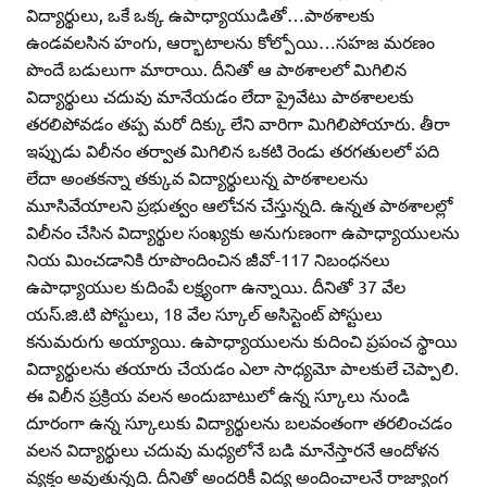
విద్యార్థులు, ఒకే ఒక్క ఉపాధ్యాయుడితో…పాఠశాలకు
ఉండవలసిన హంగు, ఆర్భాటాలను కోల్పోయి…సహజ మరణం
పొందే బడులుగా మారాయి. దీనితో ఆ పాఠశాలలో మిగిలిన
విద్యార్థులు చదువు మానేయడం లేదా ప్రైవేటు పాఠశాలలకు
తరలిపోవడం తప్ప మరో దిక్కు లేని వారిగా మిగిలిపోయారు. తీరా
ఇప్పుడు విలీనం తర్వాత మిగిలిన ఒకటి రెండు తరగతులలో పది
లేదా అంతకన్నా తక్కువ విద్యార్థులున్న పాఠశాలలను
మూసివేయాలని ప్రభుత్వం ఆలోచన చేస్తున్నది. ఉన్నత పాఠశాలల్లో
విలీనం చేసిన విద్యార్థుల సంఖ్యకు అనుగుణంగా ఉపాధ్యాయులను
నియ మించడానికి రూపొందించిన జీవో-117 నిబంధనలు
ఉపాధ్యాయుల కుదింపే లక్ష్యంగా ఉన్నాయి. దీనితో 37 వేల
యస్‌.జి.టి పోస్టులు, 18 వేల స్కూల్‌ అసిస్టెంట్‌ పోస్టులు
కనుమరుగు అయ్యాయి. ఉపాధ్యాయులను కుదించి ప్రపంచ స్థాయి
విద్యార్థులను తయారు చేయడం ఎలా సాధ్యమో పాలకులే చెప్పాలి.
ఈ విలీన ప్రక్రియ వలన అందుబాటులో ఉన్న స్కూలు నుండి
దూరంగా ఉన్న స్కూలుకు విద్యార్థులను బలవంతంగా తరలించడం
వలన విద్యార్థులు చదువు మధ్యలోనే బడి మానేస్తారనే ఆందోళన
వ్యక్తం అవుతున్నది. దీనితో అందరికీ విద్య అందించాలనే రాజ్యాంగ