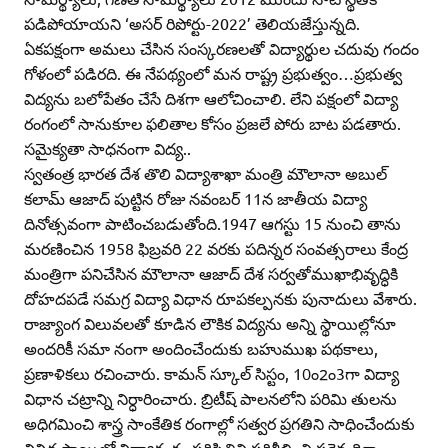
పడిపోయాయని ‘అసర్‌ రిపోర్టు-2022’ తెలియజేస్తున్నది.
ఏకపక్షంగా అమలు చేసిన సంస్కరణలతో విద్యార్థుల చదువు గందం
గోళంలో పడిరది. ఈ నేపథ్యంలో మన రాష్ట్ర ప్రభుత్వం…ప్రభుత్వ
విద్యను బలోపేతం చేసే దిశగా ఆలోచించాలి. లేని పక్షంలో విద్యా
రంగంలో సానుకూల ఫలితాల కోసం ప్రజలే పోరు బాట పడతారు.
సమైక్యతా సాధనంగా విద్య..
స్వతంత్ర భారత దేశ తొలి విద్యాశాఖా మంత్రి మౌలానా అబుల్‌
కలామ్‌ ఆజాద్‌ పుట్టిన రోజు నవంబర్‌ 11న జాతీయ విద్యా
దినోత్సవంగా పాటించబడుతోంది.1947 ఆగస్టు 15 నుంచి తాను
మరణించిన 1958 ఫిబ్రవరి 22 వరకు పదిన్నర సంవత్సరాలు కేంద్ర
మంత్రిగా పనిచేసిన మౌలానా ఆజాద్‌ దేశ సర్వతోముఖాభివృద్ధికి
దోహదపడే సమగ్ర విద్యా విధాన రూపకల్పనకు పునాదులు వేశారు.
రాజ్యాంగ విలువలతో కూడిన లౌకిక విద్యను అన్ని స్థాయిల్లోనూ
అందరికీ సమా నంగా అందించేందుకు బహుముఖ పథకాలు,
ప్రణాళికలు రచించారు. కామన్‌ స్కూల్‌ సిస్టం, 10ం2ం3గా విద్యా
విధాన చట్రాన్ని నిర్ధారించారు. బ్రిటీష్‌ పాలనలోని పరిమి తులను
అధిగమించి శాస్త్ర సాంకేతిక రంగాల్లో సత్వర ప్రగతిని సాధించేందుకు
వివిధ స్థాయిల్లో విద్యారంగం పరిస్థితిని పరిశీలించి సరైన దిశా