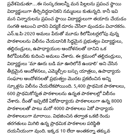
ప్రవేశపెడుతూ…ఈ సంస్కరణలన్నీ మన పిల్లలను ప్రపంచ స్థాయి
విద్యార్థులుగా తీర్చిదిద్దడానికని నమ్మబలు కుతున్నది. కానీ ఇవి
మన చిన్నారులను ప్రపంచ స్థాయి విద్యార్థులుగా తయారు చేయడం
సంగతి అటుంచి వారిని విద్యకే దూరం చేసేలా వుండడం విచారకరం.
ఎన్‌.ఇ.పి-2020 అమలు పేరుతో మూడు కిలోమీటర్లలోపు వున్న
పాఠశాలలను విలీనం చేయడానికి సిద్ధమైన ప్రభుత్వం విద్యార్థులు,
తల్లిదండ్రులు, ఉపాధ్యాయుల ఆందోళనలతో దానిని ఒక
కిలోమీటర్‌కు కుదించి అమలు చేశారు. ఈ క్రమంలో తల్లిదండ్రులు,
విద్యార్థులు ‘మా ఊరు బడి మా ఊరిలోనే ఉండాలి’ అని చేసిన
తీవ్రమైన ఆందోళనలు, ఎమ్మెల్సీల బస్సు యాత్రలు, ఉపాధ్యాయ
సంఘాల ఆందోళనలతో ప్రభుత్వం మొదట ప్రకటించిన అన్ని
స్కూళ్లను విలీనం చేయలేకపోయింది. 5,400 ప్రాథమిక పాఠశాలలు,
600 ప్రాథమికోన్నత పాఠశాలలను ఉన్నత పాఠశాలల్లో విలీనం
చేశారు. దీంతో ఇప్పటికే ఏకోపాధ్యాయ పాఠశాలలుగా ఉన్న 8000
పాఠశాలలతో పాటు మరో 4000 పాఠశాలలు ఏకో పాధ్యాయ
పాఠశాలలుగా మారాయి. విభజించిన తర్వాత ఒకటి రెండు
తరగతులు మిగిలి ఉన్న ప్రాథమిక పాఠశాలల పరిస్థితి
దయనీయంగా వుంది. ఇక్కడ 10 లేదా అంతకన్నా తక్కువ