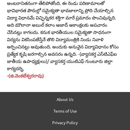
అంటరానితనంగా తేలిపోతోంది. ఈ రెండు పరిణామాలతో
భావిభారత పౌరుల్లో సమైక్యతా భావజాలాన్ని ప్రోది చేయాల్సిన
విద్యా విధానమే విచ్ఛిన్నకర శక్తిగా మారే ప్రమాదం పొంచివున్నది.
అది మౌలానా అబుల్‌ కలాం ఆజాద్‌ ఆకాంక్షలకు అపచారం
చేసినట్లు కాగలదు. కనుక భారతీయుల సమైక్యతా సాధనంగా
విద్యను వికసింపజేస్తేనే తొలి విద్యామంత్రికి నిండు నివాళి
అర్పించినట్లు అవుతుంది. అందుకు అనువైన విద్యావిధానం కోసం
ప్రత్యేక కృషి జరగాల్సిన అవసరం ఉన్నది. -(వ్యాసకర్త ఎస్‌టిఎఫ్‌ఐ
జాతీయ ఉపాధ్యక్షులు)/ వ్యాసకర్త యుటిఎఫ్‌ గుంటూరు జిల్లా
కార్యదర్శి,
-(జి.వెంకటేశ్వరరావు)
About Us
Terms of Use
Privacy Policy