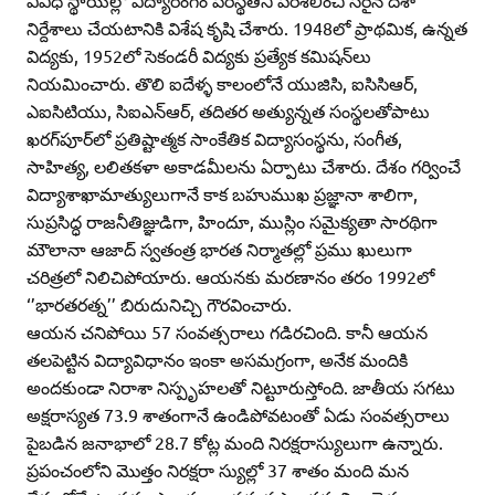
నిర్దేశాలు చేయటానికి విశేష కృషి చేశారు. 1948లో ప్రాథమిక, ఉన్నత
విద్యకు, 1952లో సెకండరీ విద్యకు ప్రత్యేక కమిషన్‌లు
నియమించారు. తొలి ఐదేళ్ళ కాలంలోనే యుజిసి, ఐసిసిఆర్‌,
ఎఐసిటియు, సిఐఎన్‌ఆర్‌, తదితర అత్యున్నత సంస్థలతోపాటు
ఖరగ్‌పూర్‌లో ప్రతిష్టాత్మక సాంకేతిక విద్యాసంస్థను, సంగీత,
సాహిత్య, లలితకళా అకాడమీలను ఏర్పాటు చేశారు. దేశం గర్వించే
విద్యాశాఖామాత్యులుగానే కాక బహుముఖ ప్రజ్ఞానా శాలిగా,
సుప్రసిద్ధ రాజనీతిజ్ఞుడిగా, హిందూ, ముస్లిం సమైక్యతా సారథిగా
మౌలానా ఆజాద్‌ స్వతంత్ర భారత నిర్మాతల్లో ప్రము ఖులుగా
చరిత్రలో నిలిచిపోయారు. ఆయనకు మరణానం తరం 1992లో
‘’భారతరత్న’’ బిరుదునిచ్చి గౌరవించారు.
ఆయన చనిపోయి 57 సంవత్సరాలు గడిరచింది. కానీ ఆయన
తలపెట్టిన విద్యావిధానం ఇంకా అసమగ్రంగా, అనేక మందికి
అందకుండా నిరాశా నిస్పృహలతో నిట్టూరుస్తోంది. జాతీయ సగటు
అక్షరాస్యత 73.9 శాతంగానే ఉండిపోవటంతో ఏడు సంవత్సరాలు
పైబడిన జనాభాలో 28.7 కోట్ల మంది నిరక్షరాస్యులుగా ఉన్నారు.
ప్రపంచంలోని మొత్తం నిరక్షరా స్యుల్లో 37 శాతం మంది మన