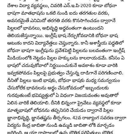
దేశాల విద్యా వ్యవస్థలు, చివరికి ఎన్‌.ఇ.పి-2020 కూడా బోధనా
భాషగా మాతభాషను ఒకటి నుండి ఐదు తరగతుల వరకు,
అవసరమైతే ఎనిమిదో తరగతి వరకు కొనసాగించడం ద్వారానే
పిల్లలలో భావనలు, అభివృద్ధి అర్థవంతంగా ఉంటుందని
తెలియజేస్తున్నాయి. ఇంగ్లీష్‌ భాష నేర్చుకోవడానికి బోధనా భాష
ఆటంకం కాదని విద్యావేత్తలు చెప్తున్నారు. కానీ అశాస్త్రీయ పద్ధతిలో
బోధనా భాషగా ఇంగ్లీషును ప్రవేశపెట్టి పిల్లలను బలవంతంగా ఇంగ్లీష్‌
మీడియంలోకి నెట్టడం పిల్లల హక్కులను కాలరాయడమే. కనీసం ఏ
భాషలో చదువుకోవాలో నిర్ణయించుకునే అవకాశం కూడా వారికి
ఇవ్వకపోవడం పిల్లలపై ప్రభుత్వం చేస్తున్న దాడిగానే పరిగణించాలి.
దీనితో పిల్లలు ఇంటి భాషకు, బోధనా భాషకు మధ్య సమన్వయం
చేసుకోలేక భావనలను అర్థం చేసుకోవడంలో ఇబ్బందులకు
గురవుతుంటే భవిష్యత్తులో ఏ విధంగా విజయవంతం అవుతారో
ఏలిన వారికే తెలియాలి. దీనికి భిన్నంగా ప్రైవేటు వ్యవస్థలో కూడా
మాతృభాషలో బోధనను తప్పనిసరి చేయడం ద్వారానే పిల్లల
జ్ఞానాభివృద్ధి, జ్ఞానతష్ణను తీర్చగలం. 42వ రాజ్యాంగ సవరణ ద్వారా
విద్యను కేంద్ర జాబితా నుండి ఉమ్మడి జాబితా లోకి మార్చడం
జరిగింది. ఆ యా రాష్ట్రాలలో ఉన్న భౌతిక పరిస్థితులు భౌతిక