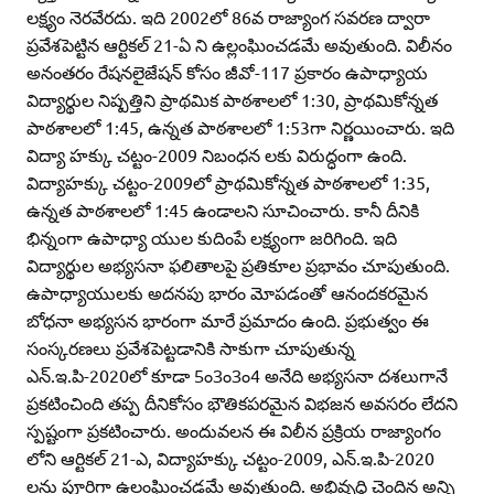
లక్ష్యం నెరవేరదు. ఇది 2002లో 86వ రాజ్యాంగ సవరణ ద్వారా
ప్రవేశపెట్టిన ఆర్టికల్‌ 21-ఏ ని ఉల్లంఘించడమే అవుతుంది. విలీనం
అనంతరం రేషనలైజేషన్‌ కోసం జీవో-117 ప్రకారం ఉపాధ్యాయ
విద్యార్థుల నిష్పత్తిని ప్రాథమిక పాఠశాలలో 1:30, ప్రాథమికోన్నత
పాఠశాలలో 1:45, ఉన్నత పాఠశాలలో 1:53గా నిర్ణయించారు. ఇది
విద్యా హక్కు చట్టం-2009 నిబంధన లకు విరుద్ధంగా ఉంది.
విద్యాహక్కు చట్టం-2009లో ప్రాథమికోన్నత పాఠశాలలో 1:35,
ఉన్నత పాఠశాలలో 1:45 ఉండాలని సూచించారు. కానీ దీనికి
భిన్నంగా ఉపాధ్యా యుల కుదింపే లక్ష్యంగా జరిగింది. ఇది
విద్యార్థుల అభ్యసనా ఫలితాలపై ప్రతికూల ప్రభావం చూపుతుంది.
ఉపాధ్యాయులకు అదనపు భారం మోపడంతో ఆనందకరమైన
బోధనా అభ్యసన భారంగా మారే ప్రమాదం ఉంది. ప్రభుత్వం ఈ
సంస్కరణలు ప్రవేశపెట్టడానికి సాకుగా చూపుతున్న
ఎన్‌.ఇ.పి-2020లో కూడా 5ం3ం3ం4 అనేది అభ్యసనా దశలుగానే
ప్రకటించింది తప్ప దీనికోసం భౌతికపరమైన విభజన అవసరం లేదని
స్పష్టంగా ప్రకటించారు. అందువలన ఈ విలీన ప్రక్రియ రాజ్యాంగం
లోని ఆర్టికల్‌ 21-ఎ, విద్యాహక్కు చట్టం-2009, ఎన్‌.ఇ.పి-2020
లను పూర్తిగా ఉల్లంఘించడమే అవుతుంది. అభివృద్ధి చెందిన అన్ని