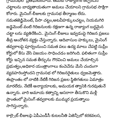
గ్రామసభలో ప్రతిఘటించారు. తమకు రాజ్యాంగం కల్పించిన
చట్టాలను బాధ్యతాయతంగా అమలు చేయాలని గ్రామసభ సాక్షిగా
కోరారు. మైనింగ్‌ లీజులకు గ్రామసభ తీర్మాణం లేదు.
సమతజెడ్జిమెంట్‌, పీసా చట్టం,అటవీహక్కులచట్టం, నియమగిరి
జడ్జెమెంట్‌ వంటి గిరిజనులకు రక్షణగా ఉన్న రాజ్యాంగ బద్దమైన
చట్టా లను వ్యతిరేకించి.. మైనింగ్‌ లీజులు ఇవ్వడంపై గిరిజన ప్రజలు
తీవ్ర ఆందోళన వ్యక్తం చేస్తున్నారు. ఆదివాసుల హక్కులు, మైనింగ్‌
తవ్వకాలపై పూర్వంనుంచి సమత పలు ఉద్య మాలు చేపట్టి సుప్రీం
కోర్టులో కేసు వేసి విజయం సాధించడం జరిగింది. ఫలితంగా సుప్రీం
కోర్టు ఇచ్చిన సమత తీర్పును గౌరవించి అమలు చేయాల్సిన
ప్రభుత్వం,అధికార యంత్రాంగాలు కంచెచేను మేసే చందంగా
వ్యవహరింస్తోందని గ్రామసభ లో గిరిజనరైతులు ధ్వజమెత్తారు.
ఈప్రాంతం లో నాటికి నేటికీ గిరిజన ప్రజల స్థితిగతులు ఏమాత్రం
మారలేదు. నేటికీ అన్యాయాలకు, అమయక త్వానికి గురవుతునే
ఉన్నారు. వారి అమాయ కత్వాన్ని ఆసరాగా తీసుకొని మళ్లీ
ప్రాంతంలో మైనింగ్‌ తవ్వకాలకు ముమ్మర ప్రయత్నాలు
సాగిస్తున్నారు.
కాల్సైట్‌ లీజులపై ఏపీఎండీసీ కుటలనీతి ఏజెన్సీలో కరకవలస,