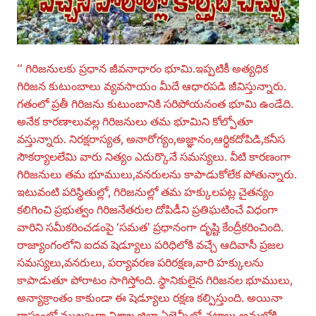
‘‘ గిరిజనులకు ప్రధాన జీవనాధారం భూమి.ఇప్పటికీ అత్యధిక
గిరిజన కుటుంబాలు వ్యవసాయం మీదే ఆధారపడి జీవిస్తున్నారు.
గతంలో ప్రతీ గిరిజను కుటుంబానికి సరిపోయనంత భూమి ఉండేది.
అనేక కారణాలువల్ల గిరిజనులు తమ భూమిని కోల్పోతూ
వస్తున్నారు. నిరక్షరాస్యత, అనారోగ్యం,అజ్ఞానం,ఆర్ధికదోపిడి,కనీస
సౌకర్యాలలేమి వారు నిత్యం ఎదుర్కొనే సమస్యలు. వీటి కారణంగా
గిరిజనులు తమ భూములు,వనరులను కాపాడుకోలేక పోతున్నారు.
ఇటువంటి పరిస్థితుల్లో, గిరిజనుల్లో తమ హక్కులపట్ల చైతన్యం
కలిగించి ప్రభుత్వం గిరిజనేతరుల దోపిడీని ప్రతిఘటించే విధంగా
వారిని సమీకరించడంపై ‘సమత’ ప్రధానంగా దృష్టి కేంద్రీకరించింది.
రాజ్యాంగంలోని ఐదవ షెడ్యూలు పరిధిలోకి వచ్చే ఆదివాసీ ప్రజల
సమస్యలు,వనరులు, పర్యావరణ పరిరక్షణ,వారి హక్కులను
కాపాడుతూ పోరాటం సాగిస్తోంది. స్థానికులైన గిరిజనల భూములు,
అన్యాక్రాంతం కాకుండా ఈ షెడ్యూలు రక్షణ కల్పిస్తుంది. అయినా
రాష్ట్రంలో ముఖ్యంగా విశాఖ జిల్లా ఏజెన్సీలో చట్టాలు అమల్లోకి