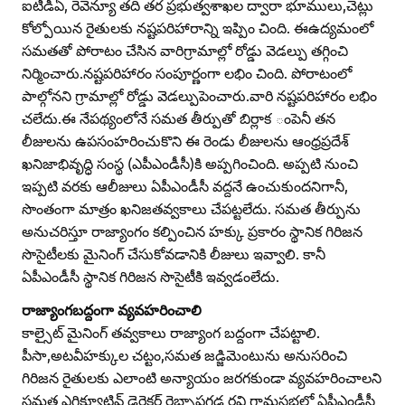
ఐటీడీఏ, రెవెన్యూ తది తర ప్రభుత్వశాఖల ద్వారా భూములు,చెట్లు
కోల్పోయిన రైతులకు నష్టపరిహారాన్ని ఇప్పిం చింది. ఈఉద్యమంలో
సమతతో పోరాటం చేసిన వారిగ్రామాల్లో రోడ్డు వెడల్పు తగ్గించి
నిర్మించారు.నష్టపరిహారం సంపూర్ణంగా లభిం చింది. పోరాటంలో
పాల్గోనని గ్రామాల్లో రోడ్డు వెడల్పుపెంచారు.వారి నష్టపరిహారం లభిం
చలేదు.ఈ నేపథ్యంలోనే సమత తీర్పుతో బిర్లాక ంపెనీ తన
లీజులను ఉపసంహరించుకొని ఈ రెండు లీజులను ఆంధ్రప్రదేశ్‌
ఖనిజాభివృద్ధి సంస్థ (ఎపీఎండీసీ)కి అప్పగించింది. అప్పటి నుంచి
ఇప్పటి వరకు ఆలీజులు ఏపీఎండీసీ వద్దనే ఉంచుకుందనిగానీ,
సొంతంగా మాత్రం ఖనిజతవ్వకాలు చేపట్టలేదు. సమత తీర్పును
అనుచరిస్తూ రాజ్యాంగం కల్పించిన హక్కు ప్రకారం స్థానిక గిరిజన
సొసైటీలకు మైనింగ్‌ చేసుకోవడానికి లీజులు ఇవ్వాలి. కానీ
ఏపీఎండీసీ స్థానిక గిరిజన సొసైటీకి ఇవ్వడంలేదు.
రాజ్యాంగబద్దంగా వ్యవహరించాలి
కాల్సైట్‌ మైనింగ్‌ తవ్వకాలు రాజ్యాంగ బద్దంగా చేపట్టాలి.
పీసా,అటవీహక్కుల చట్టం,సమత జడ్జిమెంటును అనుసరించి
గిరిజన రైతులకు ఎలాంటి అన్యాయం జరగకుండా వ్యవహరించాలని
సమత ఎగ్జిక్యూటివ్‌ డైరెక్టర్‌ రెబ్బాప్రగడ రవి గ్రామసభలో ఏపీఎండీసీ