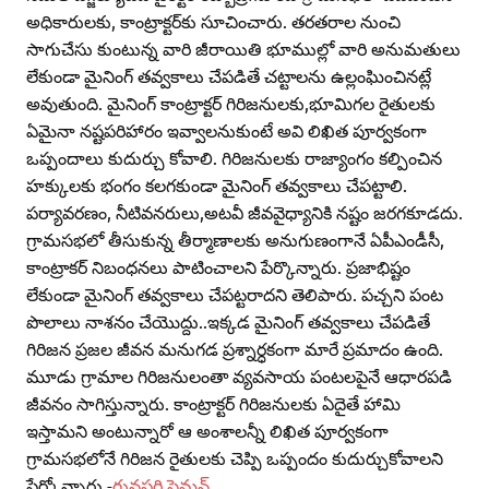
అధికారులకు, కాంట్రాక్టర్‌కు సూచించారు. తరతరాల నుంచి
సాగుచేసు కుంటున్న వారి జీరాయితి భూముల్లో వారి అనుమతులు
లేకుండా మైనింగ్‌ తవ్వకాలు చేపడితే చట్టాలను ఉల్లంఘించినట్లే
అవుతుంది. మైనింగ్‌ కాంట్రాక్టర్‌ గిరిజనులకు,భూమిగల రైతులకు
ఏమైనా నష్టపరిహారం ఇవ్వాలనుకుంటే అవి లిఖిత పూర్వకంగా
ఒప్పందాలు కుదుర్చు కోవాలి. గిరిజనులకు రాజ్యాంగం కల్పించిన
హక్కులకు భంగం కలగకుండా మైనింగ్‌ తవ్వకాలు చేపట్టాలి.
పర్యావరణం, నీటివనరులు,అటవీ జీవవైధ్యానికి నష్టం జరగకూడదు.
గ్రామసభలో తీసుకున్న తీర్మాణాలకు అనుగుణంగానే ఏపీఎండీసీ,
కాంట్రాకర్‌ నిబంధనలు పాటించాలని పేర్కొన్నారు. ప్రజాభిష్టం
లేకుండా మైనింగ్‌ తవ్వకాలు చేపట్టరాదని తెలిపారు. పచ్చని పంట
పొలాలు నాశనం చేయొద్దు..ఇక్కడ మైనింగ్‌ తవ్వకాలు చేపడితే
గిరిజన ప్రజల జీవన మనుగడ ప్రశ్నార్ధకంగా మారే ప్రమాదం ఉంది.
మూడు గ్రామాల గిరిజనులంతా వ్యవసాయ పంటలపైనే ఆధారపడి
జీవనం సాగిస్తున్నారు. కాంట్రాక్టర్‌ గిరిజనులకు ఏదైతే హామి
ఇస్తామని అంటున్నారో ఆ అంశాలన్నీ లిఖిత పూర్వకంగా
గ్రామసభలోనే గిరిజన రైతులకు చెప్పి ఒప్పందం కుదుర్చుకోవాలని
పేర్కోన్నారు.-
గునప‌ర్తి సైమ‌న్