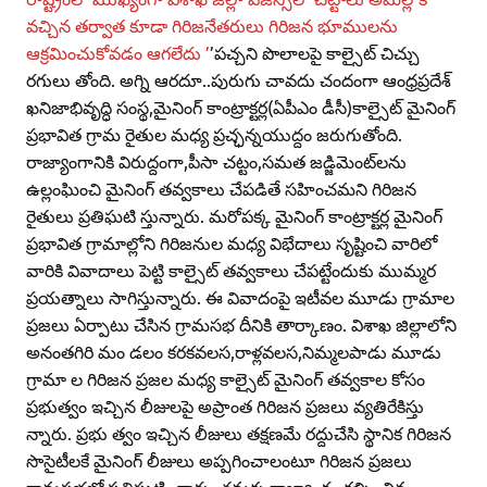
వచ్చిన తర్వాత కూడా గిరిజనేతరులు గిరిజన భూములను
ఆక్రమించుకోవడం ఆగలేదు ’
’పచ్చని పొలాలపై కాల్సైట్‌ చిచ్చు
రగులు తోంది. అగ్ని ఆరదూ..పురుగు చావదు చందంగా ఆంధ్రప్రదేశ్‌
ఖనిజాభివృద్ధి సంస్థ,మైనింగ్‌ కాంట్రాక్టర్ల(ఏపీఎం డీసీ)కాల్సైట్‌ మైనింగ్‌
ప్రభావిత గ్రామ రైతుల మధ్య ప్రచ్ఛన్నయుద్దం జరుగుతోంది.
రాజ్యాంగానికి విరుద్దంగా,పీసా చట్టం,సమత జడ్జిమెంట్‌లను
ఉల్లంఘించి మైనింగ్‌ తవ్వకాలు చేపడితే సహించమని గిరిజన
రైతులు ప్రతిఘటి స్తున్నారు. మరోపక్క మైనింగ్‌ కాంట్రాక్టర్ల మైనింగ్‌
ప్రభావిత గ్రామాల్లోని గిరిజనుల మధ్య విభేదాలు సృష్టించి వారిలో
వారికి వివాదాలు పెట్టి కాల్సైట్‌ తవ్వకాలు చేపట్టేందుకు ముమ్మర
ప్రయత్నాలు సాగిస్తున్నారు. ఈ వివాదంపై ఇటీవల మూడు గ్రామాల
ప్రజలు ఏర్పాటు చేసిన గ్రామసభ దీనికి తార్కాణం. విశాఖ జిల్లాలోని
అనంతగిరి మం డలం కరకవలస,రాళ్లవలస,నిమ్మలపాడు మూడు
గ్రామా ల గిరిజన ప్రజల మధ్య కాల్సైట్‌ మైనింగ్‌ తవ్వకాల కోసం
ప్రభుత్వం ఇచ్చిన లీజులపై అప్రాంత గిరిజన ప్రజలు వ్యతిరేకిస్తు
న్నారు. ప్రభు త్వం ఇచ్చిన లీజులు తక్షణమే రద్దుచేసి స్థానిక గిరిజన
సొసైటీలకే మైనింగ్‌ లీజులు అప్పగించాలంటూ గిరిజన ప్రజలు