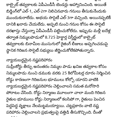
కాల్సైట్‌ తవ్వకాలకు ఏపీఎండీసీ టెండర్లు ఆహ్వానించింది. అయితే
బిడ్డింగ్‌లో ఎల్‌-1, ఎల్‌-2గా నిలిచినవారు గనులు తీసుకునేందుకు
ముందుకురాలేదు. అభయ సొసైటీ ఎల్‌-3గా వచ్చింది. అయినప్పటికీ
దానికి ఖరారు చేయలేదు. అప్పటి నుంచి గనుల కోసం ఈ సొసైటీ
దరఖాస్తు చేస్తున్నా ఏపీఎండీసీ పట్టించుకోలేదు. ఇప్పుడు మళ్లీ ఐదేళ్ల
తర్వాత నిమ్మలపాడులో 8.725 హెక్టార్ల విస్తీర్ణంలో కాల్సైట్‌
తవ్వకాలకు బినామీల ముసుగులో రైజింగ్‌ లీజులు అప్పగించడంపై
స్థానిక గిరిజన సొసైటీ సభ్యులు జీర్ణించుకోలేకపోతున్నారు.
న్యాయబద్దమైన నష్టపరిహారం
సుప్రీంకోర్టు తీర్పు అనంతరం నిమ్మల పాడు ఖనిజ తవ్వకాల కోసం
నిమ్మలపాడు నుంచి డముకు వరకు 25 కిలోమీటర్ల దూరం నిర్మించిన
రోడ్డు కారణంగా గిరిజనుల భూములు కోల్పో యారని వాటికి
న్యాయబద్దమైన నష్టపరిహారం చెల్లించాలని సమత మరోసారి
పోరాటం చేసింది. రోడ్డు నిర్మాణం మూలంగా చాలా మంది గిరిజన
రైతుల భూములు రోడ్డు నిర్మాణంలో కలసిపో గా, రైతులు పెంచిన
పెద్దపెద్ద వృక్షాలు నేలమట్టమయ్యాయి. చట్టప్రకారం వాటి నష్ట
పరిహారం చెల్లించాలని ప్రభుత్వంపై వత్తిడి తీసుకొచ్చింది. దీంతో