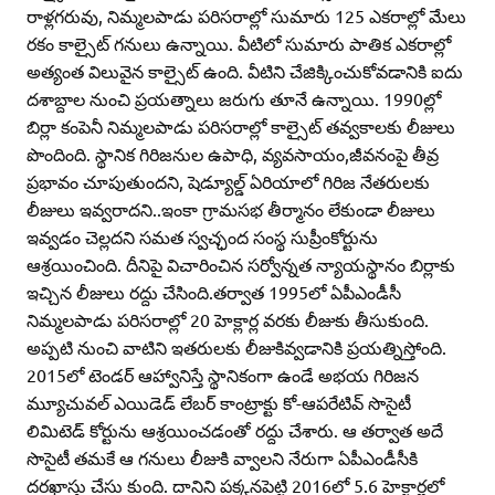
రాళ్లగరువు, నిమ్మలపాడు పరిసరాల్లో సుమారు 125 ఎకరాల్లో మేలు
రకం కాల్సైట్‌ గనులు ఉన్నాయి. వీటిలో సుమారు పాతిక ఎకరాల్లో
అత్యంత విలువైన కాల్సైట్‌ ఉంది. వీటిని చేజిక్కించుకోవడానికి ఐదు
దశాబ్దాల నుంచి ప్రయత్నాలు జరుగు తూనే ఉన్నాయి. 1990ల్లో
బిర్లా కంపెనీ నిమ్మలపాడు పరిసరాల్లో కాల్సైట్‌ తవ్వకాలకు లీజులు
పొందింది. స్థానిక గిరిజనుల ఉపాధి, వ్యవసాయం,జీవనంపై తీవ్ర
ప్రభావం చూపుతుందని, షెడ్యూల్డ్‌ ఏరియాలో గిరిజ నేతరులకు
లీజులు ఇవ్వరాదని..ఇంకా గ్రామసభ తీర్మానం లేకుండా లీజులు
ఇవ్వడం చెల్లదని సమత స్వచ్ఛంద సంస్థ సుప్రీంకోర్టును
ఆశ్రయించింది. దీనిపై విచారించిన సర్వోన్నత న్యాయస్థానం బిర్లాకు
ఇచ్చిన లీజులు రద్దు చేసింది.తర్వాత 1995లో ఏపీఎండీసీ
నిమ్మలపాడు పరిసరాల్లో 20 హెక్లార్ల వరకు లీజుకు తీసుకుంది.
అప్పటి నుంచి వాటిని ఇతరులకు లీజుకివ్వడానికి ప్రయత్నిస్తోంది.
2015లో టెండర్‌ ఆహ్వానిస్తే స్థానికంగా ఉండే అభయ గిరిజన
మ్యూచువల్‌ ఎయిడెడ్‌ లేబర్‌ కాంట్రాక్టు కో-ఆపరేటివ్‌ సొసైటీ
లిమిటెడ్‌ కోర్టును ఆశ్రయించడంతో రద్దు చేశారు. ఆ తర్వాత అదే
సొసైటీ తమకే ఆ గనులు లీజుకి వ్వాలని నేరుగా ఏపీఎండీసీకి
దరఖాస్తు చేసు కుంది. దానిని పక్కనపెట్టి 2016లో 5.6 హెక్టార్లలో