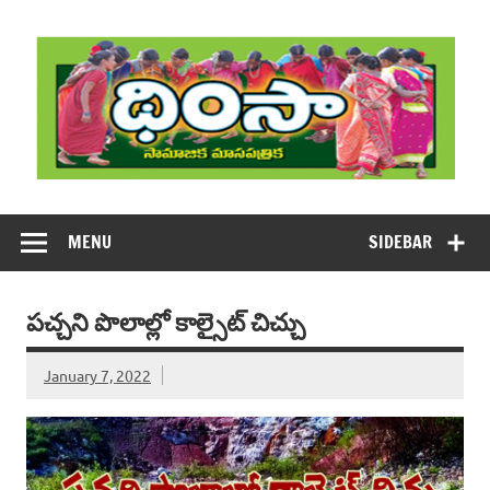
Skip
to
content
DHIMSA
Dhimsa Telugu Monthly Magazine
MENU
SIDEBAR
ప‌చ్చ‌ని పొలాల్లో కాల్సైట్ చిచ్చు
January 7, 2022