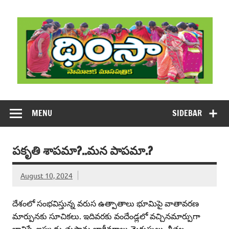
Skip
to
content
DHIMSA
Dhimsa Telugu Monthly Magazine
MENU
SIDEBAR
పకృతి శాపమా?..మన పాపమా.?
August 10, 2024
దేశంలో సంభవిస్తున్న వరుస ఉత్పాతాలు భూమిపై వాతావరణ
మార్పునకు సూచికలు. ఇదివరకు వందేండ్లలో వచ్చినమార్పుగా
భావిస్తే, ఇప్పుడు తుఫాన్లు,భారీవర్షాలు,మెరుపులు, శీతల