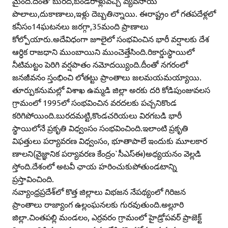
మైంది.దీంతో బురద,బండరాళ్లువచ్చి వ్యవసాయ
పొలాలు,దుకాణాలు,ఇళ్లు దెబ్బతిన్నాయి. ఈరాష్ట్రం లో గతపదేళ్లలో
కనీసం14ఘటనలు జరగ్గా,35మంది ప్రాణాలు
కోల్పోయారు.అదేవిధంగా జూలైలో సంభవించిన భారీ వర్షాలకు దేశ
ఆర్ధిక రాజధాని ముంబాయిని ముంచెత్తేసింది.రికార్డుస్థాయిలో
నీటిమట్టం పెరిగి వర్షపాతం నమోదయ్యింది.దీంతో నగరంలో
జనజీవనం స్తంభించి లోతట్టు ప్రాంతాలు జలమయమయ్యాయి.
తూర్పుకనుమల్లో విశాఖ ఉమ్మడి జిల్లా అరకు దరి కోడిపుంజువలస
గ్రామంలో 1995లో సంభవించిన వరదలకు పచ్చనికొండ
కరిగిపోయింది.బురదమట్టి,కొండచరియలు విరగబడి భారీ
స్థాయిలోనే ప్రకృతి విధ్వంసం సంభవించింది.ఇలాంటి ప్రకృతి
విఫత్తులు పర్యావరణ విధ్వంసం, భూతాపాలే ఇందుకు మూలకార
ణాలని(వైజ్ఞానిక పర్యావరణ కేంద్రం`సీఎస్‌ఈ)అధ్యయనం వెల్లడి
స్తోంది.దేశంలో అటవీ ఛాయ హరించుకుపోతుండటాన్ని
ప్రస్తావించింది.
నవ్యాంధ్రప్రదేశ్‌లో కొత్త జిల్లాలు విభజన నేపథ్యంలో గిరిజన
ప్రాంతాలు రాజ్యాంగ ఉల్లంఘనలకు గురవుతుంది.అల్లూరి
జిల్లా.చింతపల్లి మండలం, ఎర్రవరం గ్రామంలో హైడ్రోపవర్‌ ప్రాజెక్ట్‌