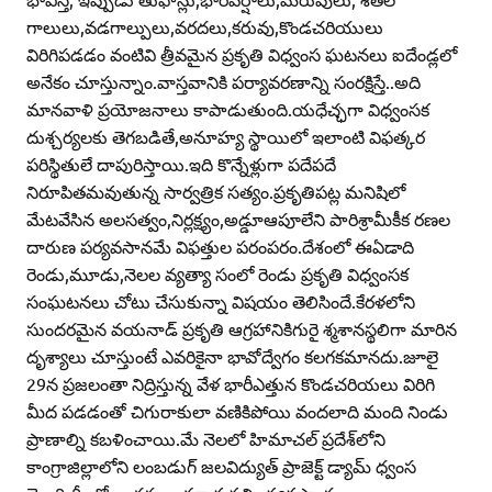
గాలులు,వడగాల్పులు,వరదలు,కరువు,కొండచరియులు
విరిగిపడడం వంటివి త్రీవమైన ప్రకృతి విధ్వంస ఘటనలు ఐదేండ్లలో
అనేకం చూస్తున్నాం.వాస్తవానికి పర్యావరణాన్ని సంరక్షిస్తే..అది
మానవాళి ప్రయోజనాలు కాపాడుతుంది.యధేచ్ఛగా విధ్వంసక
దుశ్చర్యలకు తెగబడితే,అనూహ్య స్థాయిలో ఇలాంటి విఫత్కర
పరిస్థితులే దాపురిస్తాయి.ఇది కొన్నేళ్లుగా పదేపదే
నిరూపితమవుతున్న సార్వత్రిక సత్యం.ప్రకృతిపట్ల మనిషిలో
మేటవేసిన అలసత్వం,నిర్లక్ష్యం,అడ్డూఆపూలేని పారిశ్రామీకీక రణల
దారుణ పర్యవసానమే విఫత్తుల పరంపరం.దేశంలో ఈఏడాది
రెండు,మూడు,నెలల వ్యత్యా సంలో రెండు ప్రకృతి విధ్వంసక
సంఘటనలు చోటు చేసుకున్నా విషయం తెలిసిందే.కేరళలోని
సుందరమైన వయనాడ్‌ ప్రకృతి ఆగ్రహానికిగురై శ్మశానస్థలిగా మారిన
దృశ్యాలు చూస్తుంటే ఎవరికైనా భావోద్వేగం కలగకమానదు.జూలై
29న ప్రజలంతా నిద్రిస్తున్న వేళ భారీఎత్తున కొండచరియలు విరిగి
మీద పడడంతో చిగురాకులా వణికిపోయి వందలాది మంది నిండు
ప్రాణాల్ని కబళించాయి.మే నెలలో హిమాచల్‌ ప్రదేశ్‌లోని
కాంగ్రాజిల్లాలోని లంబడుగ్‌ జలవిద్యుత్‌ ప్రాజెక్ట్‌ డ్యామ్‌ ధ్వంస