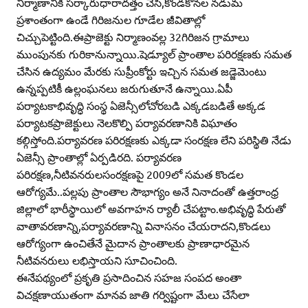
నిర్మాణానికి సర్కారుధారాదత్తం చేసి,కొండకోనల నడుమ
ప్రశాంతంగా ఉండే గిరిజనుల గూడేల జీవితాల్లో
చిచ్చుపెట్టింది.ఈప్రాజెక్టు నిర్మాణంవల్ల 32గిరిజన గ్రామాలు
ముంపునకు గురికానున్నాయి.షెడ్యూల్‌ ప్రాంతాల పరిరక్షణకు సమత
చేసిన ఉద్యమం మేరకు సుప్రీంకోర్టు ఇచ్చిన సమత జడ్జెమెంటు
ఉన్నప్పటికీ ఉల్లంఘనలు జరుగుతూనే ఉన్నాయి.ఏపీ
పర్యాటకాభివృద్ధి సంస్థ ఏజెన్సీలోచోరబడి ఎక్కడబడితే అక్కడ
పర్యాటకప్రాజెక్టులు నెలకొల్పి పర్యావరణానికి విఘాతం
కల్గిస్తోంది.పర్యావరణ పరిరక్షణకు ఎక్కడా సంరక్షణ లేని పరిస్థితి నేడు
ఏజెన్సీ ప్రాంతాల్లో ఏర్పడిరది. పర్యావరణ
పరిరక్షణ,నీటివనరులసంరక్షణపై 2009లో సమత కొండల
ఆరోగ్యమే..పల్లపు ప్రాంతాల సౌభాగ్యం అనే నినాదంతో ఉత్తరాంధ్ర
జిల్లాలో భారీస్థాయిలో అవగాహన ర్యాలీ చేపట్టాం.అభివృద్ధి పేరుతో
వాతావరణాన్ని,పర్యావరణాన్ని వినాసనం చేయరాదని,కొండలు
ఆరోగ్యంగా ఉంచితేనే మైదాన ప్రాంతాలకు ప్రాణాధారమైన
నీటివనరులు లభిస్తాయని సూచించింది.
ఈనేపథ్యంలో ప్రకృతి ప్రసాదించిన సహజ సంపద అంతా
విచక్షణాయుతంగా మానవ జాతి గర్విష్టంగా మేలు చేసేలా