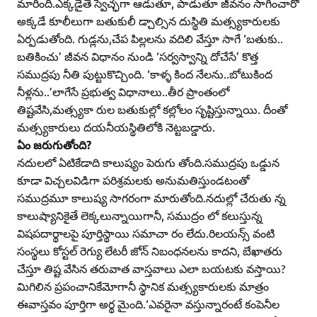
మారింది.ఎక్కడైతే స్వేచ్ఛగా ఆడుతూ, పాడుతూ జీవనం సాగించారో
అక్కడే కూలీలుగా బతుకులీ డ్చాల్సిన దుస్థితి మత్స్యకారులకు
ఏర్పడుతోంది. గుడ్లను,చేప పిల్లలను వదిలి వేస్తూ సాగే ‘బతుకు..
బతికించు’ జీవన విధానం నుండి ‘సర్వస్వాన్ని దోచేసే’ కొత్త
సముద్రపు నీతి పుట్టుకొచ్చింది. ‘కాళ్ళ కింద నేలను..బోటుకింద
నీళ్లను..’లాగేసే ప్రభుత్వ విధానాలు..తీర ప్రాంతంలో
తిష్టవేసి,మత్స్యకా రుల బతుకుల్లో కల్లోలం సృష్టిస్తున్నాయి. దీంతో
మత్స్యకారులు దయనీయస్థితిలోకి నెట్టబడ్డారు.
ఏం జరుగుతోంది?
నదులలో ఏటికేడాది కాలుష్యం పెరుగు తోంది.సముద్రపు ఒడ్డున
కూడా విచ్చలవిడిగా పరిశ్రమలకు అనుమతిస్తుండటంతో
సముద్రమూ కాలుష్య సాగరంగా మారుతోంది.నదుల్లో చేరుతు న్న
కాలుష్యానికైతే లెక్కలున్నాయిగానీ, సముద్రం లో కలుస్తున్న
విషపదార్థాలపై పూర్తిస్థాయి సమాచా రం లేదు.రిలయన్స్‌ వంటి
సంస్థలు కోస్టల్‌ రెగ్యు లేటరీ జోన్‌ నిబంధనలను కాదని, బేఖాతరు
చేస్తూ తిష్ట వేసిన తరువాత వాస్తవాలు ఎలా బయటకు వస్తాయి?
మిగిలిన ప్రపంచానికేమోగానీ స్థానిక మత్స్యకారులకు మాత్రం
ఈవాస్తవం పూర్తిగా అర్థ మైంది.‘ఎవరైనా వస్తున్నారంటే కంపెనీల