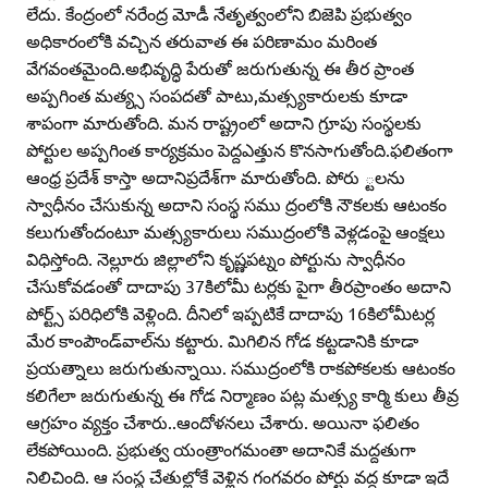
లేదు. కేంద్రంలో నరేంద్ర మోడీ నేతృత్వంలోని బిజెపి ప్రభుత్వం
అధికారంలోకి వచ్చిన తరువాత ఈ పరిణామం మరింత
వేగవంతమైంది.అభివృద్ధి పేరుతో జరుగుతున్న ఈ తీర ప్రాంత
అప్పగింత మత్య్స సంపదతో పాటు,మత్స్యకారులకు కూడా
శాపంగా మారుతోంది. మన రాష్ట్రంలో అదాని గ్రూపు సంస్థలకు
పోర్టుల అప్పగింత కార్యక్రమం పెద్దఎత్తున కొనసాగుతోంది.ఫలితంగా
ఆంధ్ర ప్రదేశ్‌ కాస్తా అదానిప్రదేశ్‌గా మారుతోంది. పోరు ్టలను
స్వాధీనం చేసుకున్న అదాని సంస్థ సము ద్రంలోకి నౌకలకు ఆటంకం
కలుగుతోందంటూ మత్స్యకారులు సముద్రంలోకి వెళ్లడంపై ఆంక్షలు
విధిస్తోంది. నెల్లూరు జిల్లాలోని కృష్ణపట్నం పోర్టును స్వాధీనం
చేసుకోవడంతో దాదాపు 37కిలోమీ టర్లకు పైగా తీరప్రాంతం అదాని
పోర్ట్స్‌ పరిధిలోకి వెళ్లింది. దీనిలో ఇప్పటికే దాదాపు 16కిలోమీటర్ల
మేర కాంపౌండ్‌వాల్‌ను కట్టారు. మిగిలిన గోడ కట్టడానికి కూడా
ప్రయత్నాలు జరుగుతున్నాయి. సముద్రంలోకి రాకపోకలకు ఆటంకం
కలిగేలా జరుగుతున్న ఈ గోడ నిర్మాణం పట్ల మత్స్య కార్మి కులు తీవ్ర
ఆగ్రహం వ్యక్తం చేశారు..ఆందోళనలు చేశారు. అయినా ఫలితం
లేకపోయింది. ప్రభుత్వ యంత్రాంగమంతా అదానికే మద్దతుగా
నిలిచింది. ఆ సంస్థ చేతుల్లోకే వెళ్లిన గంగవరం పోర్టు వద్ద కూడా ఇదే