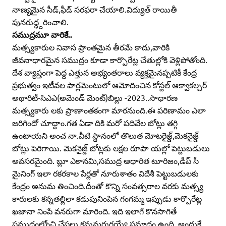
నాణ్యమైన సీడ్‌,ఫీడ్‌ సరఫరా చేయాలి.విద్యుత్‌ రాయితీ
పునరుద్ధ్దరించాలి.
సముద్రమూ వారికే..
మత్స్యకారుల నివాస ప్రాంతమైన తీరమే కాదు,వారికి
జీవనాధారమైన సముద్రం కూడా కార్పొరేట్ల చేతుల్లోకి వెళ్లిపోతోంది.
దేశ వ్యాప్తంగా పెద్ద ఎత్తున అభ్యంతరాలు వ్యక్తమైనప్పటికీ కేంద్ర
ప్రభుత్వం ఇటీవల పార్లమెంటులో ఆమోదించిన కోస్టల్‌ ఆక్వాకల్చర్‌
అథారిటీ-సిఎఎ(అమెండ్‌ మెంట్‌)బిల్లు -2023..సాధారణ
మత్స్యకారు లకు ప్రాణాంతకంగా మారనుంది.ఈ పరిణామం ఎలా
జరిగిందో చూద్దాం.గత ఏడా దికి మరో పదివేల బోట్లు తగ్గి
ఉంటాయని అంచ నా.వీటి స్థానంలో తొలుత మోటరైజ్డ్‌,మెకనైజ్డ్‌
బోట్లు పెరిగాయి. మెకనైజ్డ్‌ బోట్లకు లక్షల రూపా యల్లో పెట్టుబడులు
అవసరమైంది. బ్లూ ఎకానమి,సముద్ర ఆధారిత టూరిజం,డీప్‌ సీ
మైనింగ్‌ ఇలా రకరకాల పేర్లతో నూరుశాతం విదేశీ పెట్టుబడులకు
కేంద్రం అనుమ తించింది.దీంతో కొన్ని సంవత్సరాల వరకు మత్స్య
కారులకు కన్నతల్లిలా కడుపునింపిన గంగమ్మ ఇప్పుడు కార్పొరేట్ల
ఖజానా నింపే వనరుగా మారింది. ఇది ఇలాగే కొనసాగితే
సముద్రంలోంచి చేపలు కనుమరుగయ్యే ప్రమాదం ఉంది. అందుకే