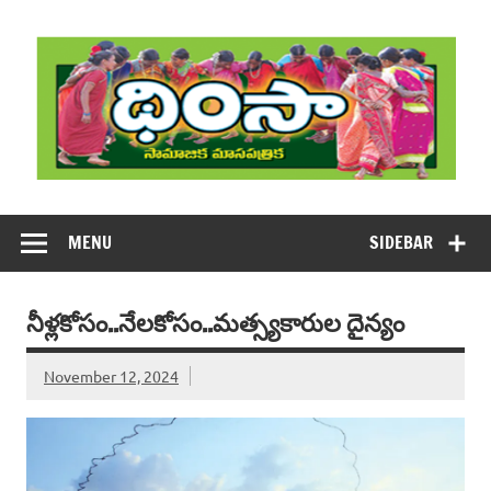
Skip
to
content
DHIMSA
Dhimsa Telugu Monthly Magazine
MENU
SIDEBAR
నీళ్లకోసం..నేలకోసం..మత్స్యకారుల దైన్యం
November 12, 2024