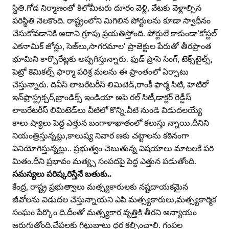
స్థితి.గోడ నిర్మాణంతో కిలోమీటరు దూరం వెళ్లి, వేటకు వెళ్లాల్సిన
పరిస్థితి నెలకొంది. రాష్ట్రంలోని మిగిలిన పోర్టులను కూడా స్వాధీనం
చేసుకోవడానికి అదాని గ్రూపు ప్రయతిస్తోంది. పోర్టులే కాకుండా‘కోస్టల్‌
ఎకనామిక్‌ జోన్లు, సెజ్‌లు,సాగరమాల’ ప్రాజెక్టుల పేరుతో తీరప్రాంత
భూమిని కార్పొరేట్లకు అప్పగిస్తున్నారు. ఫుడ్‌ ప్రాసె సింగ్‌, టెక్స్‌టైల్స్‌,
పెట్రో కెమికల్స్‌ ఫార్మా పరిశ్ర మలను ఈ ప్రాంతంలో ఏర్పాటు
చేస్తున్నారు. దివీస్‌ లాబరేటరీస్‌ లిమిటెడ్‌,రాంకీ ఫార్మ సిటి, హెటిరో
ఇన్‌ఫ్రాస్ట్రక్చర్‌,బ్రాండిక్స్‌ ఇండియా అపె రల్‌ సిటీ,డాక్టర్‌ రెడ్డీస్‌
లాబరేటరీస్‌ లిమిటెడ్‌లు వీటిలో కొన్ని.వీటి నుండి విడుదలయ్యే
కాలు ష్యాలు పెద్ద ఎత్తున బంగాళాఖాతంలో కలుస్తు న్నాయి.దీనిని
నియంత్రిస్తున్నట్లు,కాలుష్య నివార ణకు చట్టాలను కఠినంగా
వినియోగిస్తున్నట్లు.. ప్రభుత్వం చెబుతున్న విషయాలు మాటలకే పరి
మితం.దీని ప్రభావం మత్య్స సంపదపై పెద్ద ఎత్తున పడుతోంది.
సమస్యలు పరిష్కరిస్తేనే బతుకు..
కేంద్ర, రాష్ట్ర ప్రభుత్వాలు మత్స్యకారులకు నష్టదాయకమైన
జీవోలను విడుదల చేస్తున్నాయని ఎపి మత్స్యకారులు,మత్స్యకార్మిక
సంఘం పేర్కొం ది.దీంతో మత్స్యకార వృత్తికి తీరని అన్యాయం
జరుగుతోంది.చేపలకు గిట్టుబాటు ధర కల్పించాలి. గంపల