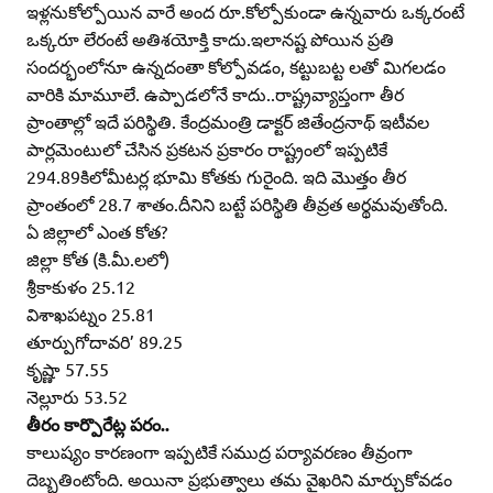
ఇళ్లనుకోల్పోయిన వారే అంద రూ.కోల్పోకుండా ఉన్నవారు ఒక్కరంటే
ఒక్కరూ లేరంటే అతిశయోక్తి కాదు.ఇలానష్ట పోయిన ప్రతి
సందర్భంలోనూ ఉన్నదంతా కోల్పోవడం, కట్టుబట్ట లతో మిగలడం
వారికి మామూలే. ఉప్పాడలోనే కాదు..రాష్ట్రవ్యాప్తంగా తీర
ప్రాంతాల్లో ఇదే పరిస్థితి. కేంద్రమంత్రి డాక్టర్‌ జితేంద్రనాథ్‌ ఇటీవల
పార్లమెంటులో చేసిన ప్రకటన ప్రకారం రాష్ట్రంలో ఇప్పటికే
294.89కిలోమీటర్ల భూమి కోతకు గురైంది. ఇది మొత్తం తీర
ప్రాంతంలో 28.7 శాతం.దీనిని బట్టే పరిస్థితి తీవ్రత అర్థమవుతోంది.
ఏ జిల్లాలో ఎంత కోత?
జిల్లా కోత (కి.మీ.లలో)
శ్రీకాకుళం 25.12
విశాఖపట్నం 25.81
తూర్పుగోదావరి’ 89.25
కృష్ణా 57.55
నెల్లూరు 53.52
తీరం కార్పొరేట్ల పరం..
కాలుష్యం కారణంగా ఇప్పటికే సముద్ర పర్యావరణం తీవ్రంగా
దెబ్బతింటోంది. అయినా ప్రభుత్వాలు తమ వైఖరిని మార్చుకోవడం