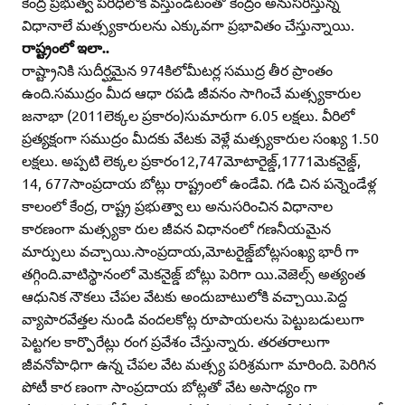
కేంద్ర ప్రభుత్వ పరిధిలోకి వస్తుండటంతో కేంద్రం అనుసరిస్తున్న
విధానాలే మత్స్యకారులను ఎక్కువగా ప్రభావితం చేస్తున్నాయి.
రాష్ట్రంలో ఇలా..
రాష్ట్రానికి సుదీర్ఘమైన 974కిలోమీటర్ల సముద్ర తీర ప్రాంతం
ఉంది.సముద్రం మీద ఆధా రపడి జీవనం సాగించే మత్స్యకారుల
జనాభా (2011లెక్కల ప్రకారం)సుమారుగా 6.05 లక్షలు. వీరిలో
ప్రత్యక్షంగా సముద్రం మీదకు వేటకు వెళ్లే మత్స్యకారుల సంఖ్య 1.50
లక్షలు. అప్పటి లెక్కల ప్రకారం12,747మోటారైజ్డ్‌,1771మెకనైజ్డ్‌,
14, 677సాంప్రదాయ బోట్లు రాష్ట్రంలో ఉండేవి. గడి చిన పన్నెండేళ్ల
కాలంలో కేంద్ర, రాష్ట్ర ప్రభుత్వా లు అనుసరించిన విధానాల
కారణంగా మత్స్యకా రుల జీవన విధానంలో గణనీయమైన
మార్పులు వచ్చాయి.సాంప్రదాయ,మోటరైజ్డ్‌బోట్లసంఖ్య భారీ గా
తగ్గింది.వాటిస్థానంలో మెకనైజ్డ్‌ బోట్లు పెరిగా యి.వెజెల్స్‌ అత్యంత
ఆధునిక నౌకలు చేపల వేటకు అందుబాటులోకి వచ్చాయి.పెద్ద
వ్యాపారవేత్తల నుండి వందలకోట్ల రూపాయలను పెట్టుబడులుగా
పెట్టగల కార్పొరేట్లు రంగ ప్రవేశం చేస్తున్నారు. తరతరాలుగా
జీవనోపాధిగా ఉన్న చేపల వేట మత్స్య పరిశ్రమగా మారింది. పెరిగిన
పోటీ కార ణంగా సాంప్రదాయ బోట్లతో వేట అసాధ్యం గా