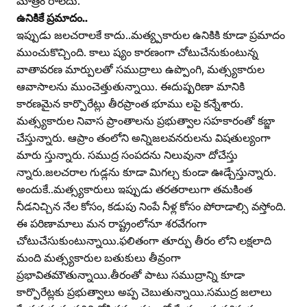
మాత్రం రాలేదు.
ఉనికికే ప్రమాదం..
ఇప్పుడు జలచరాలకే కాదు..మత్య్పకారుల ఉనికికి కూడా ప్రమాదం
ముంచుకొచ్చింది. కాలు ష్యం కారణంగా చోటుచేనుకుంటున్న
వాతావరణ మార్పులతో సముద్రాలు ఉప్పొంగి, మత్స్యకారుల
ఆవాసాలను ముంచెత్తుతున్నాయి. ఈదుష్పరిణా మానికి
కారణమైన కార్పొరేట్లు తీరప్రాంత భూము లపై కన్నేశారు.
మత్స్యకారుల నివాస ప్రాంతాలను ప్రభుత్వాల సహకారంతో కబ్జా
చేస్తున్నారు. ఆప్రాం తంలోని అన్నిజలవనరులను విషతుల్యంగా
మారు స్తున్నారు. సముద్ర సంపదను నిలువునా దోచేస్తు
న్నారు.జలచరాల గుడ్లను కూడా మిగల్చ కుండా ఊడ్చేస్తున్నారు.
అందుకే..మత్స్యకారులు ఇప్పుడు తరతరాలుగా తమకింత
నీడనిచ్చిన నేల కోసం, కడుపు నింపే నీళ్ల కోసం పోరాడాల్సి వస్తోంది.
ఈ పరిణామాలు మన రాష్ట్రంలోనూ శరవేగంగా
చోటుచేసుకుంటున్నాయి.ఫలితంగా తూర్పు తీరం లోని లక్షలాది
మంది మత్స్యకారుల బతుకులు తీవ్రంగా
ప్రభావితమౌతున్నాయి.తీరంతో పాటు సముద్రాన్ని కూడా
కార్పొరేట్లకు ప్రభుత్వాలు అప్ప చెబుతున్నాయి.సముద్ర జలాలు