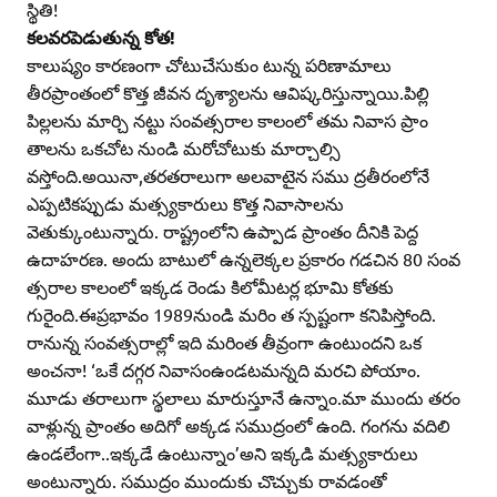
స్థితి!
కలవరపెడుతున్న కోత!
కాలుష్యం కారణంగా చోటుచేసుకుం టున్న పరిణామాలు
తీరప్రాంతంలో కొత్త జీవన దృశ్యాలను ఆవిష్కరిస్తున్నాయి.పిల్లి
పిల్లలను మార్చి నట్టు సంవత్సరాల కాలంలో తమ నివాస ప్రాం
తాలను ఒకచోట నుండి మరోచోటుకు మార్చాల్సి
వస్తోంది.అయినా,తరతరాలుగా అలవాటైన సము ద్రతీరంలోనే
ఎప్పటికప్పుడు మత్స్యకారులు కొత్త నివాసాలను
వెతుక్కుంటున్నారు. రాష్ట్రంలోని ఉప్పాడ ప్రాంతం దీనికి పెద్ద
ఉదాహరణ. అందు బాటులో ఉన్నలెక్కల ప్రకారం గడచిన 80 సంవ
త్సరాల కాలంలో ఇక్కడ రెండు కిలోమీటర్ల భూమి కోతకు
గురైంది.ఈప్రభావం 1989నుండి మరిం త స్పష్టంగా కనిపిస్తోంది.
రానున్న సంవత్సరాల్లో ఇది మరింత తీవ్రంగా ఉంటుందని ఒక
అంచనా! ‘ఒకే దగ్గర నివాసంఉండటమన్నది మరచి పోయాం.
మూడు తరాలుగా స్థలాలు మారుస్తూనే ఉన్నాం.మా ముందు తరం
వాళ్లున్న ప్రాంతం అదిగో అక్కడ సముద్రంలో ఉంది. గంగను వదిలి
ఉండలేంగా..ఇక్కడే ఉంటున్నాం’అని ఇక్కడి మత్స్యకారులు
అంటున్నారు. సముద్రం ముందుకు చొచ్చుకు రావడంతో