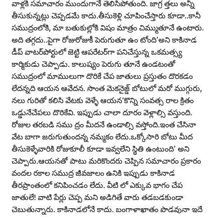
వాళ్లకి సమాచారం ముందుగానే తెలిసిపోతుంది. జాగ్ర త్తలు అన్నీ
తీసుకున్నట్లు చెప్పడమే కాదు.తీసుకెళ్లి చూపించేస్తారు కూడా..కానీ
సముద్రంలోకి, మా బతుకుల్లోకి విషం మాత్రం చిమ్ముతూనే ఉంటారు.
అది తగ్గదు..పైగా రోజురోజుకీ పెరుగుతూ ఉం టోంది’అని కాకినాడ
డీప్‌ వాటర్‌పోర్టులో జెట్టి ఆపరేటర్‌గా పనిచేస్తున్న ఒకమత్స్య
కార్మికుడు చెప్పాడు. కాలుష్యం పెరుగు తూనే ఉండటంతో
సముద్రంలో మాములుగా దొరికే చేప జాతులు ప్రస్తుతం దొరకడం
లేదన్నది ఆయన ఆవేదన. సొంత మెకనైజ్డ్‌ బోటులో మరో ముగ్గురు,
నలు గురితో కలిసి వేటకు వెళ్ళే ఆయన‘కొన్ని సంవత్స రాల క్రితం
ఒడ్డునేచేపలు దొరికేవి. ఇప్పుడు చాలా దూరం వెళ్లాల్సి వస్తుంది.
రోజుల తరబడి సము ద్రం మీదనే ఉండాల్సి వస్తోంది.ఇంత చేసినా
వేట బాగా జరుగుతుందన్న నమ్మకం లేదు.ఒక్కోసారి బోటు మీద
తీసుకెళ్ళేవారికి రోజుకూలీ కూడా ఇవ్వలేని స్థితి ఉంటుంది’ అని
చెప్పారు.ఆయనతో పాటు మరికొందరు చెప్పిన సమాచారం ప్రకారం
వందల రకాల సముద్ర జీవజాలం ఉనికి ఇప్పుడు కాకినాడ
తీరప్రాంతంలో కనిపించడం లేదు. వీటి లో ఎక్కువ భాగం చేప
జాతులే! వాటి పేర్లు చెప్ప మని అడిగితే వారు తడబడకుండా
చెబుతున్నారు. కాకినాడలోనే కాదు. బంగాళాఖాతం పొడవునా ఇదే