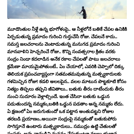
మూడొంతుల నీళ్లే ఉన్న భూగోళంపై.. ఆ నీళ్లలోనే బతికే చేపల ఉనికికి
ఏర్పడుతున్న ప్రమాదం గురించి గుర్తుచేసే రోజు. చేపలనే కాదు..
సమస్త జలచరాలను వెంటాడుతున్న మనుగడ ప్రమాదం గురించి
మానవాళిని హెచ్చరించే రోజు.. కొన్ని సంవత్సరాల క్రితం వరకు
సంద్రం నిండా కదలాడిన అనేక రకాల చేపలతో పాటు జలచరాలు
క్రమేణా మాయమైపోతుంటే.. ఏం చేయాలో, ఎవరికి చెప్పాలో దిక్కు
తెలియక ప్రపంచవ్యాప్తంగా సతమతమవుతున్న మత్స్యకారులకు
గళమిచ్చిన రోజు! కడలి అలలపైన.. వలల మాటున పొట్టకూటి కోసం
నిత్యం తిప్పలు తప్పని జీవితాలు.. బతుకు తీరం దాటేందుకు తీరం
నుంచి సుదూరం వెళ్లాల్సిందే. ఇంత చేసినా బతుకు ఒడ్డున
పడుతుందన్న నమ్మకం,బతికి ఒడ్డున పడతాం అన్న నమ్మకం లేదు.
ఏ క్షణంలో ఏం జరుగుతుందో ఒక పట్టాన అంతుపట్టని రోజుల
తరబడి ప్రయాణం..అయినా సంద్రంపై నమ్మకంతో బతుకుపోరు
సాగిస్తూనే ఉంటారు మత్స్యకారులు.. సముద్రం ఉట్టి చేతులతో
పంపదు..అన్న నానుడిని మననం చేసుకుంటూ,వలలు భుజాన