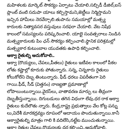
మహిళలకు మార్కెట్‌ సౌకర్యం ఏర్పాటు చేయాలి.సబ్సిడీ డీజిల్‌,ఐస్‌
ప్లాంట్‌ వంటి సదుపా యాలు కల్పిస్తామని,జెట్టీలు నిర్మిస్తామని
ఇచ్చిన హామీలు నెరవేర్చాలి.తుపాను సమయాల్లో మత్స్య
కారులకు నిత్యావసర వస్తువులు సరఫరా చేయాలి. వేట నిషేధ
కాలంలో సమస్యలను పరిష్కరించాలి. యాభై సంవత్సరాలు నిండిన
మత్స్యకారులకు పిం ఛన్‌ సౌకర్యం కల్పించాలి.స్థానిక పరిశ్రమల్లో
మత్స్యకార కుటుంబాల యువతకు ఉపాధి కల్పించాలి.
ఆక్వా రైతుల్ని ఆదుకోవాలి..
ఆక్వా (రొయ్యలు, చేపలు,పీతలు) రైతులు ఇటీవల కాలంలో పీకల
లోతు కష్టాల్లో కూరుకు పోతున్నారు. సన్న, చిన్నకారు రైతులు
కోలుకోలేని దెబ్బ తింటున్నారు. ఫీడ్‌ ధరలు విపరీతంగా పెరి
గాయి.ఫీడ్‌, సీడ్‌ (విత్తనం) నాణ్యతా ప్రమాణాల్లో
లోపాలుంటున్నాయి.వైరస్‌లు, వాతావరణ మార్పు లు తీవ్రంగా
దెబ్బతీస్తున్నాయి. దిగుబడులు తగిన విధంగా లేవు.ధర రాక ఆక్వా
రైతులు కుదేలౌతు న్నారు. కేంద్ర,రాష్ట్ర ప్రభుత్వాలు వేల కోట్ల పన్ను
లు,విదేశీ మారకద్రవ్యం రూపంలో ఆదాయం పొందుతున్నాయి.కానీ
ఆక్వారైతుల్ని మాత్రం గాలి కి వదిలేసి,నట్టేట ముంచుతున్నాయి.
ఆక్వా రైతుల చేపలు,రొయ్యలకు ధర కల్పించి..ఆదుకోవాలి.