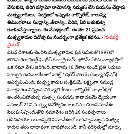
వేసుకుని, తిరిగి వస్తామో రామోనన్న నమ్మకం లేని పయనం చేస్తారు
మత్స్యకారులు.. సంద్రంలో ఇప్పుడు కార్పొరేట్‌, కాలుష్య
తిమింగలాలు సంద్రాన్ని..తీరాన్ని.. వీరిని, వీరి బతుకుల్ని
కబళించేస్తున్నాయి. ఈ నేపథ్యంలో.. ఈ నెల 21 ప్రపంచ
మత్స్యకారుల దినోత్సవం సందర్భంగా ప్రత్యేక కథనం.
.-
`గునపర్తి
సైమన్‌
వివిధ దేశాలకు చెందిన మత్స్యకారుల ప్రతినిధులతో1997లో
తొలిసారిగా వరల్డ్‌ ఫిషరీస్‌ కన్సార్టియమ్‌ ఫోరమ్‌ పేరిట న్యూఢల్లీిలో
ఒక సమా వేశం జరిగింది. దాదాపు 18 దేశాల నుండి ప్రతి నిధులు
హాజరైన ఈసమావేశంలో వరల్డ్‌ ఫిషరీస్‌ ఫోరమ్‌ (డబ్ల్యుఎఫ్‌ఎఫ్‌)
ఆవిర్భవించింది. మత్స్య కారుల సంక్షేమమే లక్ష్యంగా సముద్ర
పర్యావరణ విధ్వంసానికి వ్యతిరేకంగా,కార్పొరేట్‌ లాభాపేక్షతో
అంతరించిపోతున్న మత్స్స సంపదను కాపాడటమే ధ్యేయంగా
నవంబర్‌ 21ని మత్స్య దినోత్సవంగా జరపాలని ఆసమావేశం
పిలుపునిచ్చింది.తొలి సమావేశం జరిగి 26 సంవత్సరాలు
గడిచిపోయా యి.అప్పటి సమావేశంలో భాగస్వాములైన మత్స్య
కారుల తరం దాదాపుగా దాటిపోయింది. కానీ పరిస్థితుల్లో మార్పు