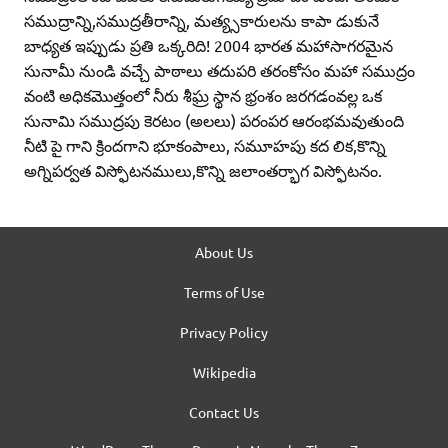
సముద్రాన్ని,సముద్రతీరాన్ని, మత్య్సకారులను కాపా డుకునే
బాధ్యత ఇప్పుడు ప్రతి ఒక్కరిది! 2004 భారత మహాసాగరమైన
సునామీ నుండి వచ్చే పాఠాలు తదుపరి తరంకోసం మహా సముద్రం
వంటి అధికమొత్తంలో నీరు శీఘ్ర స్థాన భ్రంశం జరగడంవల్ల ఒక
సునామి సముద్రపు కెరటం (అలలు) పరంపర ఆరంభమవుతుంది
నీటి పై గాని క్రిందగాని భూకంపాలు, సమూహపు కద లిక,కొన్ని
అగ్నిపర్వత విస్ఫోటనములు,కొన్ని జలాంతర్భాగ విస్ఫోటనం.
About Us
Terms of Use
Privacy Policy
Wikipedia
Contact Us