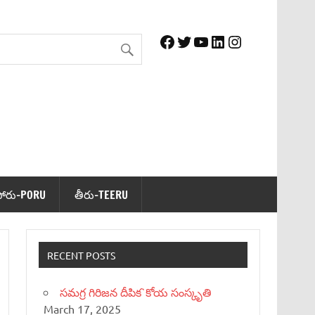
Facebook
Twitter
YouTube
LinkedIn
Instagram
పోరు-PORU
తీరు-TEERU
RECENT POSTS
సమగ్ర గిరిజన దీపిక`కోయ సంస్కృతి
March 17, 2025