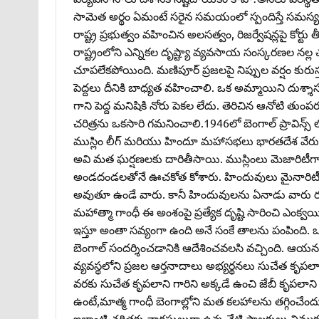
సామెత అర్థం ఏమంటే సరైన సమయంలో స్పందిస్తే సమస్య ప
రాష్ట్ర ప్రభుత్వం వహించిన అలసత్వం, రిజర్వేషన్లపై కోర్టు
రాష్ట్రంలోని ఎన్నికల దృష్ట్యా వ్యవసాయ సంస్కరణల నల్ల 
చూపలేకపోయింది. మణిపూర్‌ ప్రజలపై నిప్పుల వర్షం కురుస్త
పెద్దలు దీనికి బాధ్యత వహించాలి. ఒక అమ్మాయిని దుశ్శాసన
గాని పెద్ద మనిషికి నోరు పెకల లేదు. తెరిచిన ఆనోటి తు
చరిత్రను ఒకసారి గమనించాలి.1946లో బెంగాల్‌ ప్రావిన్
ముస్లిం లీగ్‌ మరియు హిందూ మహాసభలు భారతదేశ వేరువేర
అవి మత ఘర్షణలకు దారితీసాయి. ముస్లింలు మెజారిటీగా
అండదండలతోనే ఊచకోత కోశారు. హిందువులు మైనారిటీ
అవుతూ ఉండే వారు. కానీ హిందువులను ఏనాడు వారు రక్
మహాత్మా గాంధీ ఈ అంశంపై ప్రత్యేక దృష్టి సారించి ఎంక్వ
ఇస్తూ అంతా సవ్యంగా ఉంది అనే సంకే తాలను పంపింది. ఒకాన
బెంగాల్‌ సందర్శించడానికి ఆదేశించవలసి వచ్చింది. ఆయన 
వ్యవస్థలోని ప్రజల ఆర్తనాదాలు అభ్యర్థనలు సుచేత కృపలా
వరకు సుచేత కృపలాని గారిని అక్కడే ఉంచి జేబీ కృపలాని ఢ
ఉంటే,మాత్మ గాంధీ బెంగాల్లోని మత కలహాలను తగ్గించేందుకు 
ఇలాంటి చరిత్రకు వారసులుగా ఉన్న నేటి పాలకులు నిమ్మకు