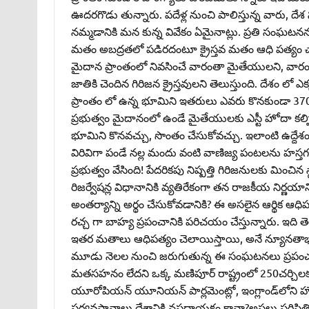
ఊదరగొడు తున్నారు. పదేళ్ల నుంచి పాలిస్తున్న వారు, 
నమ్మడానికి మన కున్న వివేకం ఏమైనాట్లు. ప్రతి సంఘటనన
మతం అబద్రతలో పడిరదంటూ క్రైస్తవ మతం ఆధి పత్యం చాల
మైదాన ప్రాంతంలో నివసించే వారంతా మైతేయులని, వారంతా
జాతికి చెందిన గిరిజన క్రైస్తవులని తెలుస్తుంది. దేశం లో 
ప్రాంతం లో ఉన్న భూమిని ఇతరులు ఎవరు కొనకుండా 370
ప్రభుత్వం మైదానంలో ఉండే మైతేయులకు ఎస్టీ హోదా కల్ప
భూమిని కొనవచ్చు, సొంతం చేసుకోవచ్చు. ఇలాంటి ఉద్దే
విరివిగా పండే నల్ల మందు వంటి వాణిజ్య పంటలను హస
ప్రభుత్వం వేసింది! పేదరికపు నిష్పత్తి గిరిజనులకు మి
రిజర్వేషన్ల విధానానికి వ్యతిరేకంగా తన రాజకీయ నిర్ణయాన
అంతర్యాన్ని అర్థం చేసుకోవడానికి? ఈ అసలైన ఆర్థిక ఆ
రచ్చ గా బాహ్య ప్రపంచానికి పరిచయం చేస్తున్నారు. ఇది
ఇతర మతాలు ఆధిపత్యం చెలాయిస్తాయి, అనే న్యూనతాభ
మూడు నెలల నుంచి జరుగుతున్న ఈ సంఘటనలు ప్రపంచ దృష్
మతసహనం లేదని ఒక్క మణిపూర్‌ రాష్ట్రంలో 250చర్చిలకు
యూరోపియన్‌ యూనియన్‌ పార్లమెంట్లో, ఇంగ్లాండ్‌లోని హ
పర్యవసానాలు దేశానికి నష్టదాయకం కావా?అసలు పరిస్థితి ఇంత దా