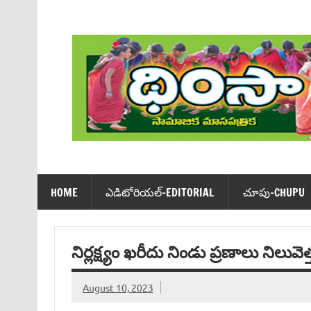
Skip
to
content
Dhimsa Telugu Monthly Magazine
HOME
ఎడిటోరియ‌ల్-EDITORIAL
చూపు-CHUPU
నిర్లక్ష్యం ఖరీదు నిండు ప్రణాలు నిలువెత్త
August 10, 2023