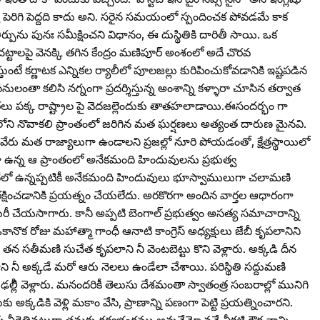
ెరిగి పెద్దది కాదు అని. సరైన సమయంలో స్పందించక పోవడమే కాక
 తీర్పును పునః సమీక్షించని విధానం, ఈ దుస్థితికి దారితీ సాయి. ఒక
చట్టాలపై వెనక్కి తగిన కేంద్రం మణిపూర్‌ అంశంలో అదే చొరవ
ుంటే కర్ణాటక ఎన్నికల ర్యాలీలో పూలజల్లు కురిపించుకోవడానికి ఇష్టపడిన
ులంతా కలిసి నగ్నంగా ప్రదర్శిస్తున్న అంశాన్ని కళ్ళారా చూసిన తర్వాత
ంపరలు పక్క రాష్ట్రాల పై వెదజల్లెందుకు తాతహలాడాయి.ఈసందర్భం గా
స్‌ లోని నొవాకలి ప్రాంతంలో జరిగిన మత ఘర్షణలు అత్యంత దారుణ మైనవి.
ు మత రాజ్యాలుగా ఉండాలని ప్రజల్లో నూరి పోయడంతో, క్షేత్రస్థాయిలో
 ఉన్న ఆ ప్రాంతంలో అనేకమంది హిందువులను ప్రభుత్వ
లో ఉన్నప్పటికీ అనేకమంది హిందువులు భూస్వాములుగా చలామణి
షించడానికి ప్రయత్నం చేయలేదు. అరకొరగా అందిన వార్తల ఆధారంగా
యిరీ చేయసాగారు. కానీ అప్పటి బెంగాల్‌ ప్రభుత్వం అసత్య సమాచారాన్ని
ొక రోజు మహాత్మా గాంధీ ఆనాటి కాంగ్రెస్‌ అధ్యక్షులు జేబీ కృపలానిని
తన సతీమణి సుచేత కృపలాని నీ వెంటబెట్టు కొని వెళ్లారు. అక్కడి దీన
ని నీ అక్కడే మరో ఆరు నెలలు ఉండేలా చేశాయి. పరిస్థితి సద్దుమణి
ల్లీి వెళ్లారు. మనందరికీ తెలుసు దేశమంతా స్వాతంత్ర సంబరాల్లో మునిగి
అక్కడికి వెళ్లి మకాం వేసి, ప్రాణాన్ని పణంగా పెట్టి ప్రయత్నించారని.
 నీరెత్తినట్లుగా తమకు గర్వభంగము అవునేమో ననే చీకటి గౌర వాన్ని