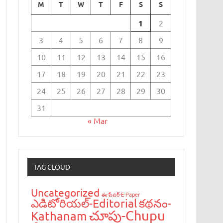
M
T
W
T
F
S
S
1
2
3
4
5
6
7
8
9
10
11
12
13
14
15
16
17
18
19
20
21
22
23
24
25
26
27
28
29
30
31
« Mar
TAG CLOUD
Uncategorized
ఈ-పేప‌ర్-E-Paper
ఎడిటోరియ‌ల్-Editorial
క‌థ‌నం-
చూపు-Chupu
Kathanam