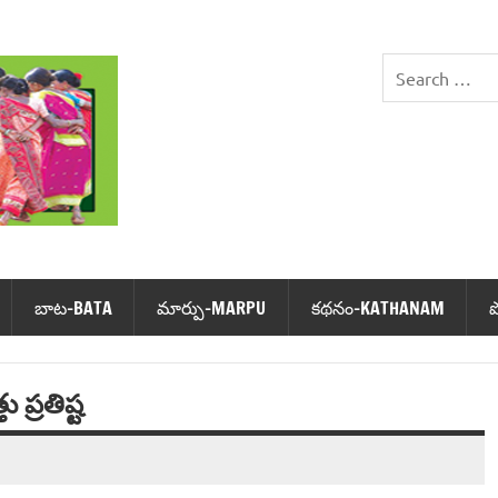
DHIMSA
బాట‌-BATA
మార్పు-MARPU
క‌థ‌నం-KATHANAM
ు ప్రతిష్ట