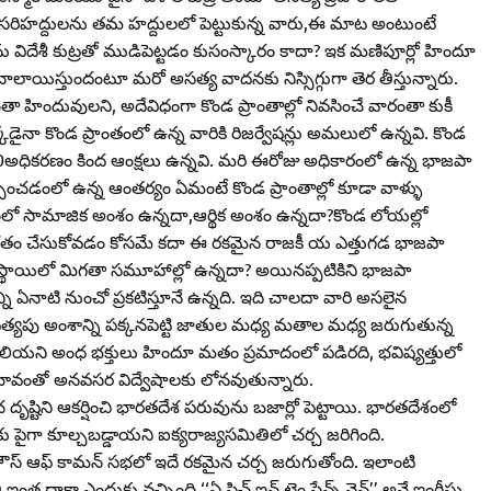
దేశ సరిహద్దులను తమ హద్దులలో పెట్టుకున్న వారు,ఈ మాట అంటుంటే
ు విదేశీ కుట్రతో ముడిపెట్టడం కుసంస్కారం కాదా? ఇక మణిపూర్లో హిందూ
ాయిస్తుందంటూ మరో అసత్య వాదనకు నిస్సిగ్గుగా తెర తీస్తున్నారు.
 హిందువులని, అదేవిధంగా కొండ ప్రాంతాల్లో నివసించే వారంతా కుకీ
ఎక్కడైనా కొండ ప్రాంతంలో ఉన్న వారికి రిజర్వేషన్లు అమలులో ఉన్నవి. కొండ
అధికరణం కింద ఆంక్షలు ఉన్నవి. మరి ఈరోజు అధికారంలో ఉన్న భాజపా
ించడంలో ఉన్న ఆంతర్యం ఏమంటే కొండ ప్రాంతాల్లో కూడా వాళ్ళు
శంలో సామాజిక అంశం ఉన్నదా,ఆర్థిక అంశం ఉన్నదా?కొండ లోయల్లో
్తగతం చేసుకోవడం కోసమే కదా ఈ రకమైన రాజకీ య ఎత్తుగడ భాజపా
ంచిన స్థాయిలో మిగతా సమూహాల్లో ఉన్నదా? అయినప్పటికిని భాజపా
్ని ఏనాటి నుంచో ప్రకటిస్తూనే ఉన్నది. ఇది చాలదా వారి అసలైన
ధిపత్యపు అంశాన్ని పక్కనపెట్టి జాతుల మధ్య మతాల మధ్య జరుగుతున్న
 తెలియని అంధ భక్తులు హిందూ మతం ప్రమాదంలో పడిరది, భవిష్యత్తులో
ావంతో అనవసర విద్వేషాలకు లోనవుతున్నారు.
టిని ఆకర్షించి భారతదేశ పరువును బజార్లో పెట్టాయి. భారతదేశంలో
 పైగా కూల్చబడ్డాయని ఐక్యరాజ్యసమితిలో చర్చ జరిగింది.
ౌస్‌ ఆఫ్‌ కామన్‌ సభలో ఇదే రకమైన చర్చ జరుగుతోంది. ఇలాంటి
కా ఎందుకు వచ్చింది.‘‘ఏ స్టిచ్‌ ఇన్‌ టైం సేవ్స్‌ నైన్‌’’ అనే ఇంగ్లీషు