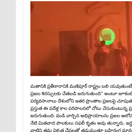
మతానికి ప్రతీకారానికి మణిపూర్‌ రాష్ట్రం బలి యవుతుంటే
ప్రజల శిరస్సులకు చేతబడి జరుగుతుంది’’ అంటూ జూకంటి జ
పర్యవసానాలు దేశంలోని ఇతర ప్రాంతాల ప్రజలపై చూపుతున
ప్రస్తుత ఈ పదేళ్ల కాల పరిపాలనలో చోటు చేసుకుంటున్న ప్
జరుగుతుంది. వండి వార్చిన అభిప్రాయాలను ప్రజల ఆల
నేటి మితవాద పాలకులు సఫలీ కృతం అవు తున్నారు. ఇద్ద
వాటిని తమ వికృత చేష్టలతో తడుముతూ బహిరంగ మానభం