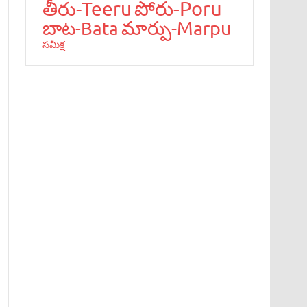
పోరు-Poru
తీరు-Teeru
మార్పు-Marpu
బాట‌-Bata
స‌మీక్ష‌