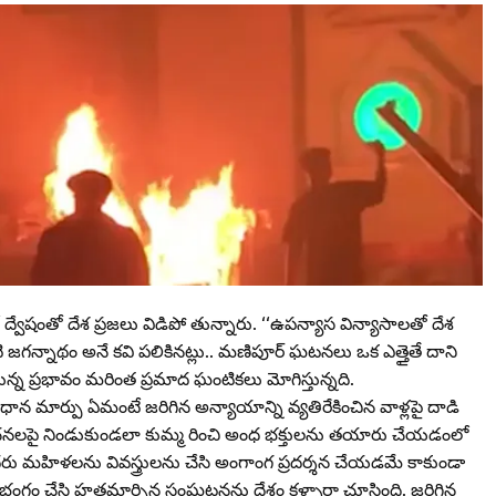
 ద్వేషంతో దేశ ప్రజలు విడిపో తున్నారు. ‘‘ఉపన్యాస విన్యాసాలతో దేశ
గన్నాథం అనే కవి పలికినట్లు.. మణిపూర్‌ ఘటనలు ఒక ఎత్తైతే దాని
్న ప్రభావం మరింత ప్రమాద ఘంటికలు మోగిస్తున్నది.
రధాన మార్పు ఏమంటే జరిగిన అన్యాయాన్ని వ్యతిరేకించిన వాళ్లపై దాడి
ోచనలపై నిండుకుండలా కుమ్మ రించి అంధ భక్తులను తయారు చేయడంలో
రు మహిళలను వివస్త్రులను చేసి అంగాంగ ప్రదర్శన చేయడమే కాకుండా
గం చేసి హతమార్చిన సంఘటనను దేశం కళ్ళారా చూసింది. జరిగిన