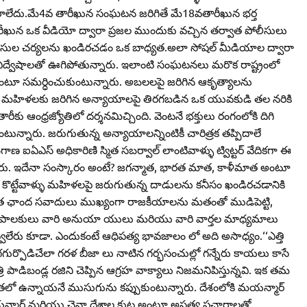
ి రాలేదు.మే4వ తారీఖున సంఘటన జరిగితే మే18వతారీఖున భర్త
ీఖున ఒక వీడియో ద్వారా ప్రజల ముందుకు వచ్చిన తర్వాత పోలీసులు
లీసుల చర్యలను ఖండిరచడం ఒక బాధ్యత.అలా సోషల్‌ మీడియాల ద్వారా
 విద్వేషాలతో ఊగిపోతున్నారు. ఇలాంటి సంఘటనలు మరొక రాష్ట్రంలో
అంటూ సమర్ధించుకుంటున్నారు. అబలలపై జరిగిన ఆకృత్యాలను
ండా మహిళలకు జరిగిన అన్యాయాలపై తిరగబడిన ఒక యువకుడి తల నరికి
ీకు ఆంధ్రజ్యోతిలో దర్శనమిచ్చింది. వెంటనే భక్తులు రంగంలోకి దిగి
అంటున్నారు. జరుగుతున్న అన్యాయాలన్నింటికీ చారిత్రక తప్పిదాలే
్‌ అధికారిణి స్మిత సబర్వాల్‌ లాంటివాళ్ళు ట్విట్టర్‌ వేదికగా ఈ
న్నారు. ఇదేనా సంస్కారం అంటే? జగన్మాత, భారత మాత, కాళీమాత అంటూ
జులు కొట్టేవాళ్ళు మహిళలపై జరుగుతున్న దాడులను కనీసం ఖండిరచడానికి
 మత ఛాంద సవాదులు ముఖ్యంగా రాజకీయాలను మతంతో ముడిపెట్టి,
న నేటి పాలకులు వారి అనుయా యులు మరియు వారి వార్తల మాధ్యమాలు
వలేరు కూడా. ఎందుకంటే ఆధిపత్య భావజాలం లో అది అసాధ్యం.‘‘ఎత్తి
ుర్పొడిచేలా గరళ బీజా లు నాటిన గర్భసంచుల్లో గన్నేరు కాయలు కాసే
ాడిబండ్ల రజిని చెప్పిన ఆగ్రహ వాక్యాలు నిజమనిపిస్తున్నవి. ఇక తమ
లో ఉన్నాయనే ముసుగును కప్పుకుంటున్నారు. దేశంలోకి మయన్మార్‌
న్మార్‌ మరియు చైనా దేశాల కుట్ర అంటూ అసత్య ప్రచారాలతో