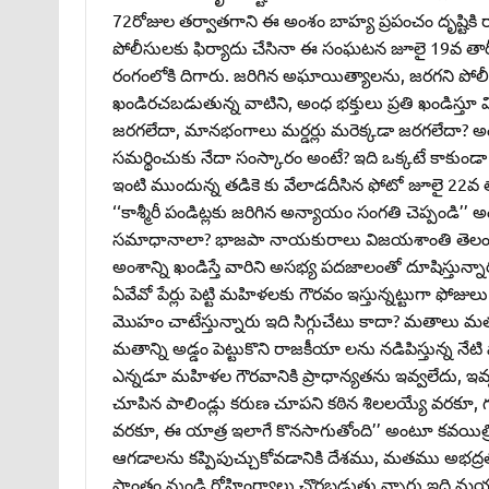
72రోజుల తర్వాతగాని ఈ అంశం బాహ్య ప్రపంచం దృష్టిక
పోలీసులకు ఫిర్యాదు చేసినా ఈ సంఘటన జూలై 19వ తార
రంగంలోకి దిగారు. జరిగిన అఘాయిత్యాలను, జరగని పో
ఖండిరచబడుతున్న వాటిని, అంధ భక్తులు ప్రతి ఖండిస్తూ
జరగలేదా, మానభంగాలు మర్డర్లు మరెక్కడా జరగలేదా? 
సమర్థించుకు నేదా సంస్కారం అంటే? ఇది ఒక్కటే కాకు
ఇంటి ముందున్న తడికె కు వేలాడదీసిన ఫోటో జూలై 22వ తార
‘‘కాశ్మీరీ పండిట్లకు జరిగిన అన్యాయం సంగతి చెప్పండి’’ 
సమాధానాలా? భాజపా నాయకురాలు విజయశాంతి తెలంగాణ ఐఏఎస
అంశాన్ని ఖండిస్తే వారిని అసభ్య పదజాలంతో దూషిస్తు
ఏవేవో పేర్లు పెట్టి మహిళలకు గౌరవం ఇస్తున్నట్టుగా ఫో
మొహం చాటేస్తున్నారు ఇది సిగ్గుచేటు కాదా? మతాలు
మతాన్ని అడ్డం పెట్టుకొని రాజకీయా లను నడిపిస్తున్
ఎన్నడూ మహిళల గౌరవానికి ప్రాధాన్యతను ఇవ్వలేదు, ఇవ్
చూపిన పాలిండ్లు కరుణ చూపని కఠిన శిలలయ్యే వరకూ, గగ
వరకూ, ఈ యాత్ర ఇలాగే కొనసాగుతోంది’’ అంటూ కవయిత్రి ప
ఆగడాలను కప్పిపుచ్చుకోవడానికి దేశము, మతము అభద్రత
ప్రాంతం నుండి రోహింగ్యాలు చొరబడుతు న్నారు ఇది మయ