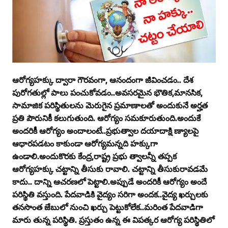
ఆరోగ్యహక్కు ద్వారా గౌరవంగా, ఆనందంగా జీవించడం.. దేశ
పురోగతుల్లో పాలు పంచుకోవడం..అవసరమైన భౌతిక,మానసిక,
సామాజిక పరిస్థితులను మెరుగైన ప్రమాణాలతో అందుకునే అర్హత
ప్రతి పౌరునికీ కలుగుతుంది. ఆరోగ్యం సమకూరుతుంది.అందుకే
అందరికీ ఆరోగ్యం అందాలంటే..ప్రభుత్వాల దయాదాక్షి ణ్యాలపై
ఆధారపడటం కాకుండా ఆరోగ్యమన్నది హక్కుగా
ఉండాలి.అందుకొరకు కేంద్ర,రాష్ట్ర ప్రభు త్వాలన్నీ తప్పక
ఆరోగ్యహక్కు చట్టాన్ని తీసుకు రావాలి. చట్టాన్ని తీసుకురావడమే
కాదు.. దాన్ని ఆచరణలో పెట్టాలి.అప్పుడే అందరికీ ఆరోగ్యం అందే
పరిస్థితి వస్తుంది. పేదవాడికి వైద్యం సరిగా అందక..వైద్య ఖర్చులకు
తనసొంత జేబులో నుంచి ఖర్చు పెట్టుకోలేక..మరింత పేదవాడిగా
మారు తున్న పరిస్థితి. ప్రస్తుతం ఉన్న ఈ విపత్కర ఆరోగ్య పరిస్థితిలో