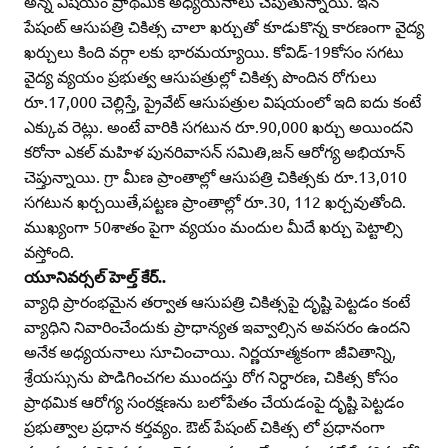
అన్న విషయం ప్రాథమిక అధ్యయనాలు చెపుతున్నాయి. ఇన్‌
పేషంట్‌ ఆసుపత్రి చికిత్స చాలా ఖర్చుతో కూడుకొన్న కారణంగా వైద్య
ఖర్చులు కింది వర్గా లకు భారమయ్యాయి. కోవిడ్‌-19కోసం సగటు
వైద్య వ్యయం ప్రభుత్వ ఆసుపత్రుల్లో చికిత్స పొందిన రోగులు
రూ.17,000 చెల్లిస్తే, ప్రైవేట్‌ ఆసుపత్రుల విషయంలో ఇది ఐదు కంటే
ఎక్కువ రెట్లు. అంటే వారికి సగటున రూ.90,000 ఖర్చు అయిందని
కరోనా ఎకల్‌ మహిళ పునరివాసన్‌ సమితి,జన్‌ ఆరోగ్య అభియాన్‌
చెప్తున్నాయి. గ్రా మీణ ప్రాంతాల్లో ఆసుపత్రి చికిత్సకు రూ.13,010
సగటున ఖర్చయితే,పట్టణ ప్రాంతాల్లో రూ.30, 112 ఖర్చవుతోంది.
ముఖ్యంగా 50శాతం పైగా వ్యయం మందుల మీదే ఖర్చు పెట్టాల్సి
వస్తోంది.
యూనివర్సల్‌ హెల్త్‌ కేర్‌..
వ్యాధి ప్రారంభమైన తర్వాత ఆసుపత్రి చికిత్సపై దృష్టి పెట్టడం కంటే
వ్యాధిని నివారించేందుకు ప్రాధాన్యత ఇవ్వాల్సిన అవసరం ఉందని
అనేక అధ్యయనాలు సూచించాయి. నిర్ణయాత్మకంగా జీవితాన్ని,
శ్రేయస్సును పొడిగించగల ముందస్తు రోగ నిర్ధారణ, చికిత్స కోసం
ప్రాథమిక ఆరోగ్య సంరక్షణను బలోపేతం చేయడంపై దృష్టి పెట్టడం
ప్రభుత్వాల ప్రధాన కర్తవ్యం. ఔట్‌ పేషంట్‌ చికిత్స లో ప్రధానంగా