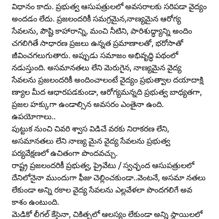
విధానం కాదు. ప్రభుత్వ ఆసుపత్రులలో అవసరాలకు సరిపడా వైద్యం
అందడం లేదు. ప్రజలందరికీ సమగ్రమైన,నాణ్యమైన ఆరోగ్య
సేవలను, పౌష్టి కాహారాన్ని, మంచి నీటిని, పారిశుద్ధ్యాన్ని అందిం
చగలిగితే సాధారణ ప్రజలు ఉన్నత ప్రమాణాలతో, భరోసాతో
జీవించగలుగుతారు. అప్పుడు సమాజం అభివృద్ధి పథంలో
నడుస్తుంది. అసమానతలు లేని మెరుగైన, నాణ్యమైన వైద్య
సేవలను ప్రజలందరికీ అందించాలంటే వైద్యం ప్రభుత్వాల దయాదాక్షి
ణ్యాల మీద ఆధారపడకుండా, ఆరోగ్యమన్నది ప్రభుత్వ బాధ్యతగా,
ప్రజల హక్కుగా ఉండాల్సిన అవసరం ఎంతైనా ఉంది.
ఉపయోగాలు..
పుట్టుక నుంచి చివరి శ్వాస విడిచే వరకు నిరాకరణ లేని,
అసమానతలు లేని నాణ్య మైన వైద్య సేవలను ప్రభుత్వ
పర్యవేక్షణలో ఉచితంగా పొందవచ్చు.
రాష్ట్ర ప్రజలందరికీ ప్రభుత్వ, ప్రైవేటు / స్వచ్ఛంద ఆసుపత్రులలో
దేనిలోనైనా ముందుగా ఫీజు చెల్లించకుండా..వెంటనే, అసమా నతలు
లేకుండా అన్ని రకాల వైద్య సేవలను ఎల్లవేళలా పొందగలిగే అవ
కాశం ఉంటుంది.
మెడికో లీగల్‌ కేసైనా, చికిత్సలో ఆలస్యం లేకుండా అన్ని స్థాయిలలో