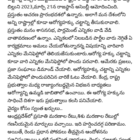
బిల్లుని 2023,మార్చి 21న రాజస్థాన్‌ అసెంబ్లీ ఆమోదించింది.
ప్రస్తుతం ఆచరణ ప్రారంభదశలో ఉన్నారు. అలాగే మన దేశంలోని
అన్ని రాష్ట్రాల్లో కూడా ఆరోగ్యహక్కు చట్టాన్ని తీసుకురావాలి.
ప్రస్తుతం మనం శాసనసభ, పార్లమెంట్‌ ఎన్నికల వాడి వేడి
వాతావరణంలో ఉన్నాం. ఎన్నికలలో నిలబడిన పార్టీల వారు నెగ్గితే ఏ
కార్యక్రమాలు అమలు చేయబోతున్నారన్న విషయాన్ని వారివారి
ఎన్నికల మేనిఫెస్టోలో తెలియజేసుకుంటారు.ఆరోగ్య హక్కు చట్టాన్ని
కూడా వారి ఎన్నికల మేనిఫెస్టోలో పొందు పరచాలి. ఆమేరకు ప్రజలు,
ప్రజా సంఘాలు డిమాండ్‌ చేయాలి. ఆరోగ్యహక్కు చట్టాన్ని ఎన్నికల
మేనిఫెస్టోలో పొందుపరిచిన వారికే ఓటు వేయాలి. కేంద్ర, రాష్ట్ర
ప్రభుత్వాల మధ్య రాజ్యాంగబద్ధమైన విభజన బాధ్యతలు
ఆరోగ్యాన్ని ఉమ్మడి జాబితాలో ఉంచాయి. ఈ ఆరోగ్య హక్కును
సాధించే దిశగా ఇరు ప్రభుత్వాలు కలసి పనిచేయాలి.
వైద్యం కోసం స్వంత ఖర్చులు..
ఆంధ్రప్రదేశ్‌లో ప్రసూతి మరణాల రేటు,శిశు మరణాల రేటుల్లో
గణనీయమైన మార్పులు వచ్చాయి. ఇది హర్షించదగ్గ పరిణామం.
అయితే, రెండు ప్రధాన పోకడలు తీవ్రమైన ఆందోళనను
సూచిస్తున్నాయి.ఒకటి సంక్రమిత వ్యాధులు. రెండు, ప్రజలకు స్వంత