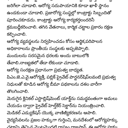
జరిగేలా చూడాలి. ఆరోగ్య సదుపాయానికి కూడా ఖాళీ స్థానం
ఉండకుండా చూడాలి. ప్రజారోగ్య సంస్థల్లో కాంట్రాక్టు సిబ్బందితో
పూరించకూడదు. కాంట్రాక్టు ఆరోగ్య కార్యకర్తలందరినీ
క్రమబద్ధీకరించాలి. తగిన వేతనాలు, కార్మిక చట్టాల ప్రకారం రక్షణ
కల్పించాలి.
ఆరోగ్య వ్యవస్థలను నిర్వహించడం కోసం ఆర్థిక,పరిపాలన
అధికారాలను ప్రాంతీయ సంస్థలకు అప్పజెప్పాలి.
మందులను సరసమైన ధరలకు అందు బాటులోకి
తేవాలి.నాణ్యతలో తేడా లేకుండా చూడాలి.
ఆరోగ్య సంరక్షణ ప్రధానంగా ప్రభుత్వ బాధ్యత.
పిఎం.జె.ఎ.వై.ఆరోగ్యశ్రీ, పబ్లిక్‌ ప్రైవేట్‌ పార్టనర్‌షిప్‌లవంటి ప్రభుత్వ
నిధులతో కూడిన ఆరోగ్య బీమా పథకాలను దశల వారీగా
తొలగించాలి.
మెరుగైన క్లినికల్‌ ఎస్టాబ్లిష్‌మెంట్‌ యాక్ట్‌ను సమర్థవంతంగా అమలు
చేయడం ద్వారా ప్రైవేట్‌ హెల్త్‌కేర్‌ సెక్టార్‌ను నియంత్రించాలి.
మెడికల్‌ ఎడ్యుకేషన్‌ యొక్క వాణిజ్యీకరణను ఆపాలి.
వైద్యసేవలను ప్రజల హక్కుగా గుర్తించి, మనదేశంలో ఆరోగ్యహక్కు
చట్టాన్ని తెచ్చిన మొట్టమొదటి రాష్ట్రం రాజస్థాన్‌. ఈ ఆరోగ్య హక్కు