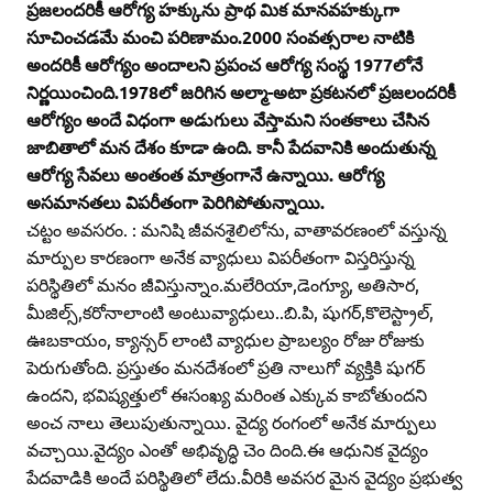
ప్రజలందరికీ ఆరోగ్య హక్కును ప్రాథ మిక మానవహక్కుగా
సూచించడమే మంచి పరిణామం.2000 సంవత్సరాల నాటికి
అందరికీ ఆరోగ్యం అందాలని ప్రపంచ ఆరోగ్య సంస్థ 1977లోనే
నిర్ణయించింది.1978లో జరిగిన అల్మా-అటా ప్రకటనలో ప్రజలందరికీ
ఆరోగ్యం అందే విధంగా అడుగులు వేస్తామని సంతకాలు చేసిన
జాబితాలో మన దేశం కూడా ఉంది. కానీ పేదవానికి అందుతున్న
ఆరోగ్య సేవలు అంతంత మాత్రంగానే ఉన్నాయి. ఆరోగ్య
అసమానతలు విపరీతంగా పెరిగిపోతున్నాయి.
చట్టం అవసరం. : మనిషి జీవనశైలిలోను, వాతావరణంలో వస్తున్న
మార్పుల కారణంగా అనేక వ్యాధులు విపరీతంగా విస్తరిస్తున్న
పరిస్థితిలో మనం జీవిస్తున్నాం.మలేరియా,డెంగ్యూ, అతిసార,
మీజిల్స్‌,కరోనాలాంటి అంటువ్యాధులు..బి.పి, షుగర్‌,కొలెస్ట్రాల్‌,
ఊబకాయం, క్యాన్సర్‌ లాంటి వ్యాధుల ప్రాబల్యం రోజు రోజుకు
పెరుగుతోంది. ప్రస్తుతం మనదేశంలో ప్రతి నాలుగో వ్యక్తికి షుగర్‌
ఉందని, భవిష్యత్తులో ఈసంఖ్య మరింత ఎక్కువ కాబోతుందని
అంచ నాలు తెలుపుతున్నాయి. వైద్య రంగంలో అనేక మార్పులు
వచ్చాయి.వైద్యం ఎంతో అభివృద్ధి చెం దింది.ఈ ఆధునిక వైద్యం
పేదవాడికి అందే పరిస్థితిలో లేదు.వీరికి అవసర మైన వైద్యం ప్రభుత్వ