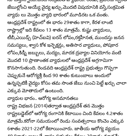
జేబుల్లోంచి అయ్యే వైద్య ఖర్చు.మొదటి విషయానికి వస్తే,సంక్రమిత
వ్యాధు లు మొత్తం వ్యాధి భారంలో మూడిరట ఒక వంతు.
ఆంధ్రప్రదేశ్‌ రాష్ట్రంలో ఈ భారం 29శాతం కాగా, కేరళ లాంటి
రాష్ట్రాల్లో ఇది కేవలం 13 శాతం మాత్రమే. కుష్టు వ్యాధులు,
టీబీ,ఎయిడ్స్‌ (హెచ్‌ఐవి) ఐరన్‌ లోపం,రక్తహీనత, ముందస్తు జనన
సమస్యలు, శ్వాస కోశ ఇన్ఫెక్షన్లు, అతిసార వ్యాధులు, పోషకార
లోపం,కిడ్నీ జబ్బులు, మద్యం, మాదక ద్రవ్యాల వినియోగం వంటి
మొదటి 10 ప్రాణాంతక వ్యాధులలో ఆంధ్రప్రదేశ్‌ అగ్రగామిగా
కొనసాగుతుంది. రెండవది ఆంధ్రప్రదేశ్‌ రాష్ట్ర ప్రభుత్వం గొప్పగా
చెప్పుకునే ఆరోగ్యశ్రీ కింద 90 శాతం కుటుంబాలు అందులో
ఉన్నప్పటికీ వైద్యం కోసం తమ సొంత జేబు నుంచి పెట్టే ఖర్చు చాలా
ఎక్కువ మోతాదులో ఉంటుంది.
వ్యాధుల భారం.. ఆరోగ్య అసమానతలు
రాష్ట్ర విభజన (2014)తర్వాత ఆంధ్రప్రదేశ్‌ తన మొత్తం
రాష్ట్రబడ్జెట్‌లో ఆరోగ్య రంగానికి కేటాయిం చింది కేవలం 4.2శాతం
మాత్రమే.కరోనా సమయంలో రెండు సంవత్సరాలు కొంచెం ఎక్కువ
6శాతం 2021-22లో కేటాయించారు. జాతీయ ఆరోగ్య వ్యయం
40.8శాతం అయితే, రాష్ట్ర ప్రభుత్వం కేవలం 30శాతం మాత్రమే