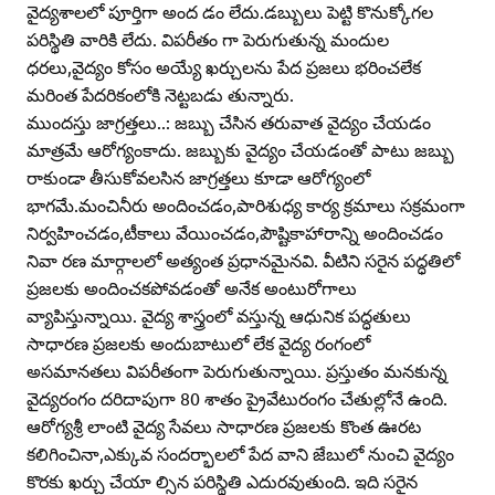
వైద్యశాలలో పూర్తిగా అంద డం లేదు.డబ్బులు పెట్టి కొనుక్కోగల
పరిస్థితి వారికి లేదు. విపరీతం గా పెరుగుతున్న మందుల
ధరలు,వైద్యం కోసం అయ్యే ఖర్చులను పేద ప్రజలు భరించలేక
మరింత పేదరికంలోకి నెట్టబడు తున్నారు.
ముందస్తు జాగ్రత్తలు..: జబ్బు చేసిన తరువాత వైద్యం చేయడం
మాత్రమే ఆరోగ్యంకాదు. జబ్బుకు వైద్యం చేయడంతో పాటు జబ్బు
రాకుండా తీసుకోవలసిన జాగ్రత్తలు కూడా ఆరోగ్యంలో
భాగమే.మంచినీరు అందించడం,పారిశుధ్య కార్య క్రమాలు సక్రమంగా
నిర్వహించడం,టీకాలు వేయించడం,పౌష్టికాహారాన్ని అందించడం
నివా రణ మార్గాలలో అత్యంత ప్రధానమైనవి. వీటిని సరైన పద్ధతిలో
ప్రజలకు అందించకపోవడంతో అనేక అంటురోగాలు
వ్యాపిస్తున్నాయి. వైద్య శాస్త్రంలో వస్తున్న ఆధునిక పద్ధతులు
సాధారణ ప్రజలకు అందుబాటులో లేక వైద్య రంగంలో
అసమానతలు విపరీతంగా పెరుగుతున్నాయి. ప్రస్తుతం మనకున్న
వైద్యరంగం దరిదాపుగా 80 శాతం ప్రైవేటురంగం చేతుల్లోనే ఉంది.
ఆరోగ్యశ్రీ లాంటి వైద్య సేవలు సాధారణ ప్రజలకు కొంత ఊరట
కలిగించినా,ఎక్కువ సందర్భాలలో పేద వాని జేబులో నుంచి వైద్యం
కొరకు ఖర్చు చేయా ల్సిన పరిస్థితి ఎదురవుతుంది. ఇది సరైన