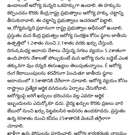
ఉండాలంటే ఆరోగ్య మన్నది ఒకహక్కుగా ఉండాలి. ఈ హక్కును
కల్పించడం కొరకు కేంద్ర,రాష్ట్ర ప్రభుత్వాలు ఆరోగ్య హక్కు చట్టాన్ని
తీసుకురావాలి. ఈ చట్టాన్ని ప్రభుత్వాలు ఆచరణలో పెట్టాలి.
ఆ¸రోగ్యమన్నది ప్రధానంగా రాష్ట్ర ప్రభుత్వాల ఆధీనంలో ఉండాలి.
ప్రస్తుతం మన కేంద్ర ప్రభుత్వం ఆరోగ్య సంరక్షణ కోసం స్థూల జాతీయ
ఉత్పత్తిలో 1.2శాతం నుంచి 2.1శాతం వరకు ఖర్చు చేస్తుంది.
దిగువ,మధ్య ఆదాయ దేశాలు చేస్తున్న సగటు వ్యయం 5.2శాతంగా
ఉంది.పొరగు దేశాలతో పోల్చుకుంటే మన ఆరోగ్య రంగం బడ్జెట్‌ ఎంత
తక్కువగా వుం దన్నది ఈసంఖ్యలు తెలుపుతున్నాయి. Ê ఆరోగ్య
రంగ కేటాయింపులను శరవేగంగా పెంచుతూ జాతీయ స్థూల
ఆదాయంలో 3.5శాతానికి చేరేలాగా చూడాలి. ఆరోగ్య వ్యయం కోసం
రాష్ట్రాలు ప్రత్యేక ఆర్థిక వనరులను ఏర్పాటు చేసుకోవాలి.
ఆరోగ్యంపై జరిగే ఖర్చులు భరించడం వల్ల ఎవరూ ఆర్థిక
ఇబ్బందులను ఎదుర్కోకూ డదు. వైద్య ఖర్చుల కొరకు ప్రజలు వారి
జేబులో నుంచి ఖర్చు పెట్టవలసిన అవసరం ఉండకూడదు. ప్రస్తుతం
ఉన్న 80శాతం నుంచి కనీసం 25శాతానికి వెంటనే తగ్గేలాగా
చూడాలి.
ఖాళీగా ఉన్న పోస్టులను పూరించాలి. ఆరోగ్య కార్యకర్తలకు న్యాయం