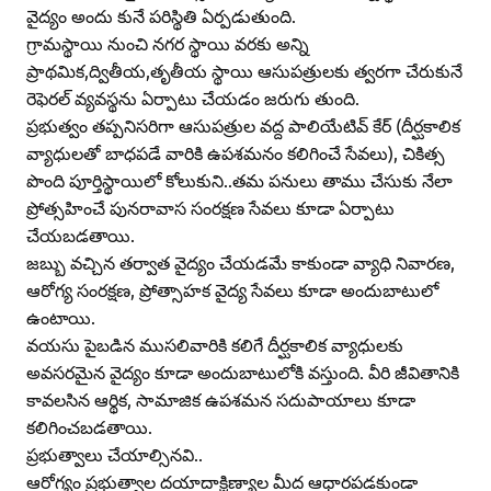
వైద్యం అందు కునే పరిస్థితి ఏర్పడుతుంది.
గ్రామస్థాయి నుంచి నగర స్థాయి వరకు అన్ని
ప్రాథమిక,ద్వితీయ,తృతీయ స్థాయి ఆసుపత్రులకు త్వరగా చేరుకునే
రెఫెరల్‌ వ్యవస్థను ఏర్పాటు చేయడం జరుగు తుంది.
ప్రభుత్వం తప్పనిసరిగా ఆసుపత్రుల వద్ద పాలియేటివ్‌ కేర్‌ (దీర్ఘకాలిక
వ్యాధులతో బాధపడే వారికి ఉపశమనం కలిగించే సేవలు), చికిత్స
పొంది పూర్తిస్థాయిలో కోలుకుని..తమ పనులు తాము చేసుకు నేలా
ప్రోత్సహించే పునరావాస సంరక్షణ సేవలు కూడా ఏర్పాటు
చేయబడతాయి.
జబ్బు వచ్చిన తర్వాత వైద్యం చేయడమే కాకుండా వ్యాధి నివారణ,
ఆరోగ్య సంరక్షణ, ప్రోత్సాహక వైద్య సేవలు కూడా అందుబాటులో
ఉంటాయి.
వయసు పైబడిన ముసలివారికి కలిగే దీర్ఘకాలిక వ్యాధులకు
అవసరమైన వైద్యం కూడా అందుబాటులోకి వస్తుంది. వీరి జీవితానికి
కావలసిన ఆర్థిక, సామాజిక ఉపశమన సదుపాయాలు కూడా
కలిగించబడతాయి.
ప్రభుత్వాలు చేయాల్సినవి..
ఆరోగ్యం ప్రభుత్వాల దయాదాక్షిణ్యాల మీద ఆధారపడకుండా