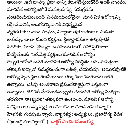
అయినా..అది బాహ్య ప్రభా వాన్ని కలుగజేస్తుందనేది అంతే వాస్తవం.
మానసిక ఆరోగ్యంతోనే మనశ్రేయస్సు సమగ్రతను
సంతరించుకుంటుంది. ఏసమయంలోనైనా, మాన సిక ఆరోగ్యాన్ని
రక్షించడానికి, అణగదొక్కడానికి విభిన్నమైన
వ్యక్తిగత,కుటుంబం,సంఘం, నిర్మాణా త్మక కారణాలు మిళితం
కావచ్చు. చాలా మంది వ్యక్తులు స్థితిస్థాపకంగా ఉన్నప్పటికీ,
పేదరికం, హింస, వైకల్యం, అసమానతలతో సహా ప్రతికూల
పరిస్థితులకు గురయ్యే వ్యక్తులు మానసిక ఆరోగ్యం
దెబ్బతింటోంది.అనేక మానసిక ఆరోగ్య పరిస్థితు లను సాపేక్షంగా
తక్కువ ఖర్చుతో సమర్థవంతంగా చికిత్స చేయవచ్చు.,అయినప్పటికీ
ఆరోగ్య వ్యవ స్థలు గణనీయంగా తక్కువగా వనరులను కలిగి
ఉన్నాయి. చికిత్స అంతరాలు ప్రపంచవ్యాప్తంగా విస్తతంగా
ఉన్నాయి. డెలివరీ చేయబడినప్పుడు మానసిక ఆరోగ్య సంరక్షణ
తరచుగా నాణ్యతలో తక్కువగా ఉంటుంది. మానసిక ఆరోగ్య
పరిస్థితు లు ఉన్న వ్యక్తులు చులకనగా చూడబడుతున్నారు.
హేళనకు గురవుతున్నారు. వ్యాసకర్త : అధ్యక్షులు, ప్రజారోగ్య వేదిక.
(ప్రజాశక్తి సౌజన్యంతో..)-
డాక్టర్‌ ఎం.వి.రమణయ్య