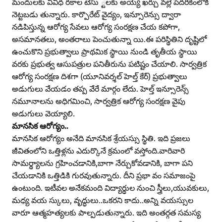
మందులకు వివిధ రకాల టెసు ్టలకు అయ్యే ఖర్చు వల్లే పేదరికంలోకి
నెట్టబడు తున్నారు. కార్పొరేట్‌ వైద్యం, ఇన్సూరెన్సు ద్వారా
నడిపిస్తున్న ఆరోగ్య సేవలు ఆరోగ్య సంరక్షణ చేయ కపోగా,
అసమానతలు, అంతరాలు పెంచుతున్నా యి.ఈ పరిస్థితిని దృష్టిలో
ఉంచుకొని ప్రభుత్వాలు ప్రాథమిక స్థాయి నుండి తృతీయ స్థాయి
వరకు ప్రభుత్వ ఆసుపత్రుల పనితీరును పటిష్టం చేయాలి. సార్వత్రిక
ఆరోగ్య సంరక్షణ దిశగా (యూనివర్శల్‌ హెల్త్‌ కేర్‌) ప్రభుత్వాలు
అడుగులు వేయడం తప్ప వేరే మార్గం లేదు. హెల్త్‌ ఇన్సూరెన్స్‌
నమూనాలను అధిగమించి, సార్వత్రిక ఆరోగ్య సంరక్షణ వైపు
అడుగులు వెయ్యాలి.
మానసిక ఆరోగ్యం..
మానసిక ఆరోగ్యం అనేది మానసిక శ్రేయస్సు స్థితి. ఇది ప్రజలు
జీవితంలోని ఒత్తిళ్లను ఎదుర్కొనే క్రమంలో వస్తోంది.వారివారి
సామర్థ్యాలను గ్రహించడానికి,బాగా నేర్చుకోవడానికి, బాగా పని
చేయడానికి ఒత్తిడికి గురవుతున్నారు. దీని ప్రభా వం సమాజంపై
ఉంటుంది. ఇటీవల అనేకమంది విద్యార్థుల నుంచి స్త్రీలు,యువకులు,
మధ్య వయ స్కులు, వృద్ధులు..ఒకరని కాదు..అన్ని వయస్సుల
వారూ ఆత్మహత్యలకు పాల్పడుతున్నారు. ఇది అంతర్గత సమస్య