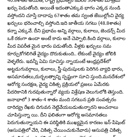
ఖర్చు పెడుతోంది. అయితే ఇదంతాఎక్కువ భాగం ఎక్కడ నుండి
వస్తోందని చూస్తే దాదాపు 67శాతం తమ స్వంత జేబుల్లోంచి వైద్య
ఖర్చులు భరించాల్సి వస్తోంది.ఇది జాతీయ సగటు (48.8శాతం)
కన్నా ఎక్కువే. దీని ప్రభావం అన్ని వర్గాలు, కులాలు, జెండర్స్‌ మీద
ఒకే రకంగా ఉందా అంటే కాదు అనే చెప్పాలి.కింది వర్గాలు, కులాల
మీద విపరీత మైన భారం పడుతోంది. వీళ్లకు ఖర్చులు సమ
కూర్చుకోగలిగితే వైద్యం దొరుకుతుంది.. లేకుంటే వైద్యం జోలికి
వెళ్ళలేరు. ఇవన్నీ ఏమి సూచిస్తు న్నాయంటే ఆంధ్రప్రదేశ్‌లో
అట్టడుగువర్గాలు, కులాలు, స్త్రీ-పురుషులకు పెరిగిన వ్యాధి భారం,
అసమానతలు,దుర్బలత్వాన్ని స్పష్టంగా సూచి స్తుంది.మనదేశంలో
ఆరోగ్య సంరక్షణ, వైద్య చికిత్స ప్రక్రియలో ప్రజలు ఏమేరకు
పేదరికానికి గురవుతున్నారో వ్యయ విశ్లేషణ వెలుగులోకి తెస్తుంది.
జనాభాలో 3 శాతం-4 శాతం మంది సగటున ప్రతి సంవత్సరం
దారిద్య్ర రేఖకు దిగువన నెట్టివేయబడుతున్నారని అంచనాలు
చూపిస్తున్నా యి. దీని ఫలితంగా ఆరోగ్య అసమానతలు
పెరుగుతున్నాయని ఈ పరిస్థితికి ముఖ్యమైన కారణం ఇన్‌-పేషెంట్‌
(ఆసుపత్రిలో చేరి, చికిత్స చేయించుకునేవారు) ఆసుపత్రి చికిత్స