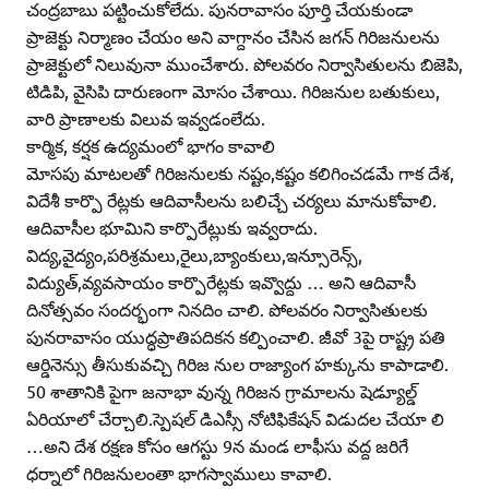
చంద్రబాబు పట్టించుకోలేదు. పునరావాసం పూర్తి చేయకుండా
ప్రాజెక్టు నిర్మాణం చేయం అని వాగ్దానం చేసిన జగన్‌ గిరిజనులను
ప్రాజెక్టులో నిలువునా ముంచేశారు. పోలవరం నిర్వాసితులను బిజెపి,
టిడిపి, వైసిపి దారుణంగా మోసం చేశాయి. గిరిజనుల బతుకులు,
వారి ప్రాణాలకు విలువ ఇవ్వడంలేదు.
కార్మిక, కర్షక ఉద్యమంలో భాగం కావాలి
మోసపు మాటలతో గిరిజనులకు నష్టం,కష్టం కలిగించడమే గాక దేశ,
విదేశీ కార్పొ రేట్లకు ఆదివాసీలను బలిచ్చే చర్యలు మానుకోవాలి.
ఆదివాసీల భూమిని కార్పొరేట్లుకు ఇవ్వరాదు.
విద్య,వైద్యం,పరిశ్రమలు,రైలు,బ్యాంకులు,ఇన్సూరెన్స్‌,
విద్యుత్‌,వ్యవసాయం కార్పొరేట్లకు ఇవ్వొద్దు … అని ఆదివాసీ
దినోత్సవం సందర్భంగా నినదిం చాలి. పోలవరం నిర్వాసితులకు
పునరావాసం యుద్ధప్రాతిపదికన కల్పించాలి. జీవో 3పై రాష్ట్ర పతి
ఆర్డినెన్సు తీసుకువచ్చి గిరిజ నుల రాజ్యాంగ హక్కును కాపాడాలి.
50 శాతానికి పైగా జనాభా వున్న గిరిజన గ్రామాలను షెడ్యూల్డ్‌
ఏరియాలో చేర్చాలి.స్పెషల్‌ డిఎస్సీ నోటిఫికేషన్‌ విడుదల చేయా లి
…అని దేశ రక్షణ కోసం ఆగస్టు 9న మండ లాఫీసు వద్ద జరిగే
ధర్నాలో గిరిజనులంతా భాగస్వాములు కావాలి.