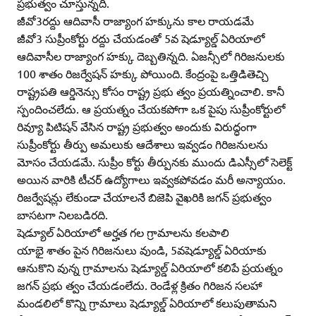
ప్రభుత్వం చూస్తున్నది.
జీవో3రద్దు ఆదివాసీ రాజ్యాంగ హక్కును కాల రాయడమే
జీవో3 సుప్రీంకోర్టు రద్దు చేయడంతో 5వ షెడ్యూల్డ్‌ ఏరియాలో
ఆదివాసీల రాజ్యాంగ హక్కు దెబ్బతిన్నది. ఏజన్సీలో గిరిజనులకు
100 శాతం రిజర్వేషన్‌ హక్కు పోయింది. కేంద్రంపై ఒత్తిడితెచ్చి
రాష్ట్రపతి ఆర్డినెన్సు కోసం రాష్ట్ర ప్రభు త్వం ప్రయత్నించాలి. కానీ
స్పందించలేదు. ఆ ప్రయత్నం చేయకపోగా ఒక పైపు సుప్రీంకోర్టులో
రివ్యూ పిటిషన్‌ వేసిన రాష్ట్ర ప్రభుత్వం అందుకు విరుద్ధంగా
సుప్రీంకోర్టు తీర్పు అమలుకు ఆదేశాలు ఇవ్వడం గిరిజనులను
మోసం చేయడమే. సుప్రీం కోర్టు తీర్పునకు ముందు డిఎస్సీలో సెలెక్ట్‌
అయిన వారికి టీచర్‌ ఉద్యోగాలు ఇవ్వకపోవడం మరీ అన్యాయం.
రిజర్వేషన్లు లేకుండా చేయాలనే బిజెపి వైఖరికి జగన్‌ ప్రభుత్వం
బాసటగా నిలబడిరది.
షెడ్యూల్‌ ఏరియాలో అర్హత గల గ్రామాలను కలపాలి
యాభై శాతం పైన గిరిజనులు వుండి, 5వషెడ్యూల్డ్‌ ఏరియాకు
ఆనుకొని వున్న గ్రామాలను షెడ్యూల్డ్‌ ఏరియాలో కలిపే ప్రయత్నం
జగన్‌ ప్రభు త్వం చేయడంలేదు. రెండేళ్ల క్రితం గిరిజన సలహా
మండలిలో కొన్ని గ్రామాలు షెడ్యూల్డ్‌ ఏరియాలో కలుపుతామని