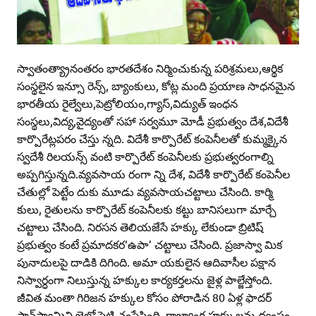
స్వాతంత్య్రానంతరం భారతదేశం నిర్మించుకున్న పరిశ్రమలు,ఆర్థిక
సంస్థలైన ఇన్సూ రెన్స్‌, బ్యాంకులు, కోట్ల మంది ప్రయాణ సాధనమైన
భారతీయ రైల్వేలు,పెట్రోలియం,గ్యాస్‌,విద్యుత్‌ ఇంధన
సంస్థలు,విద్య,వైద్యంతో సహా సర్వమూ మోడీ ప్రభుత్వం దేశ,విదేశీ
కార్పొరేట్లపరం చేస్తు న్నది. విదేశీ కార్పొరేట్‌ కంపెనీలతో కుమ్మక్కైన
స్వదేశీ రిలయన్స్‌ వంటి కార్పొరేట్‌ కంపెనీలకు ప్రభుత్వరంగాల్ని
అప్పగిస్తున్నది.వ్యవసాయ రంగా న్ని దేశ, విదేశీ కార్పొరేట్‌ కంపెనీల
చేతుల్లో పెట్టేం దుకు మూడు వ్యవసాయచట్టాలు చేసింది. కార్మి
కులు, రైతులను కార్పొరేట్‌ కంపెనీలకు కట్టు బానిసలుగా మార్చే
చట్టాలు చేసింది. నిరసన తెలియజేసే హక్కు లేకుండా బ్రిటిష్‌
ప్రభుత్వం కంటే ప్రమాదకర‘ఉపా’ చట్టాలు చేసింది. ప్రజాస్వా మిక
పునాదులపై దాడికి దిగింది. అమా యకులైన ఆదివాసీల పక్షాన
నిస్వార్ధంగా నిలుస్తున్న హక్కుల కార్యకర్తలను జైళ్ల పాల్జేస్తోంది.
జీవిత మంతా గిరిజన హక్కుల కోసం పోరాడిన 80 ఏళ్ల ఫాదర్‌
స్టాన్‌స్వామిని జైల్లో పెట్టి చంపేసింది. రాజ్యాంగ హక్కులను ధ్వంసం