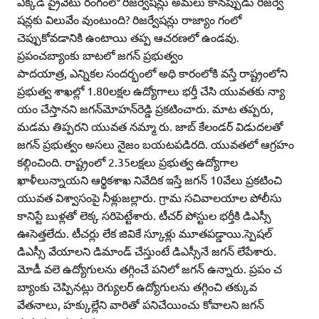
ఎక్కడీ ప్రైవేటు రంగంలో రిజర్వేషన్లు అమలు కానప్పుడు రిజర్వే
షన్లకు విలువేం వుంటుంది? రిజర్వేషన్లు రాజ్యాం గంలో
చెప్పుకోవడానికి ఉంటాయి తప్ప ఆచరణలో ఉండవు.
ప్రపంచబ్యాంకు బాటలో జగన్‌ ప్రభుత్వం
పాదయాత్ర, ఎన్నికల సందర్భంలో అధి కారంలోకి వస్తే రాష్ట్రంలోని
ప్రభుత్వ శాఖల్లో 1.80లక్షల ఉద్యోగాలు భర్తీ చేసి యువతకు న్యా
యం చేస్తానని జగన్‌మోహన్‌రెడ్డి ప్రకటించారు. మాట తప్పరు,
మడమ తిప్పరని యువత నమ్మా రు. జాబ్‌ కేలండర్‌ విడుదలతో
జగన్‌ ప్రభుత్వం అసలు నైజం బయటపడిరది. యువతలో ఆగ్రహం
కల్గించింది. రాష్ట్రంలో 2.35లక్షలు ప్రభుత్వ ఉద్యోగాల
ఖాళీలున్నాయని ఆర్థికశాఖ నివేదిక ఇస్తే జగన్‌ 10వేలు ప్రకటించి
యువత విశ్వాసంపై నీళ్లుజల్లారు. గ్రామ సచివాలయాల పోలీసు
కానిస్టే బుళ్లతో లెక్క సరిపెట్టేశారు. టీచర్‌ పోస్టుల భర్తీకి డిఎస్సీ
ఊసెత్తలేదు. టీచర్లు లేక జివికే స్కూళ్లు మూతపడ్డాయి.స్పెషల్‌
డిఎస్సీ వేయాలని డిమాండ్‌ చేస్తుంటే డిఎస్సీనే జగన్‌ లేపేశారు.
మోడీ వలె ఉద్యోగులను తగ్గించే పనిలో జగన్‌ ఉన్నారు. ప్రపం చ
బ్యాంకు చెప్పినట్లు రెగ్యులర్‌ ఉద్యోగులను తగ్గించి తక్కువ
వేతనాలు, హక్కుల్లేని వారితో పనిచేయించు కోవాలని జగన్‌