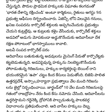
చేస్తున్నది. పౌరుల ప్రాథమిక హక్కులకు విఘాతం కలగడంతో
‘భారత దేశాన్ని రక్షించండి’ అంటూ కార్మికులు, రైతులు ఆగస్టు 9న
ప్రభుత్వ ఆఫీసుల దిగ్భ్రందించారు. ఏజెన్సీ లోని విలువైన గనులు,
ఖనిజ సంపదను కార్పొరేట్‌ శక్తులకు అప్పగించేందుకు ప్రభుత్వం
చేయని కుట్రల్లేవు. ఆ కుట్రలకు కళ్లెం వేసేందుకు, కార్పొరేట్‌ శక్తులు
అడవిలో అడుగు మోపకుండా అడ్డుకొనేందుకు ఆదివాసీలూ దేశ
రక్షణ పోరాటంలో భాగస్వాములు కావాలి.
అటవీ సంపద కార్పొరేట్‌ పరం
ఆదివాసీలు బతుకుతున్న అడవులను మైనింగ్‌ పేరుతో కార్పొరేట్లకు
కట్టబెడుతున్నది. అడవిపైవున్న హక్కును నిలబెట్టుకొనేందుకు
పోరాడుతున్న గిరిజనులు, హక్కుల కార్యకర్తలపై బెయిల్‌ రాని
భయంకరమైన ‘ఉపా’ చట్టం కింద కేసులు పెడుతోంది. బిజెపి పాలిత
ఉత్తరప్రదేశ్‌, అస్సాం,హర్యానా ప్రభుత్వాలు వేల మంది గిరిజను
లను జైల్లో నిర్బంధించాయి. జార్ఖండ్‌లో 10 వేల మంది గిరిజనులపై
గతంలో రాజద్రోహం నేరం కింద కేసు నమోదు చేసింది. ఆదివాసీలను
ఉద్దరిస్తామని గద్దెనెక్కి ద్రోహానికి పాల్పడుతున్న పాలకవర్గ
విధానాలను ప్రతిఘటించాలి. ఆది వాసీల హక్కులు దెబ్బ