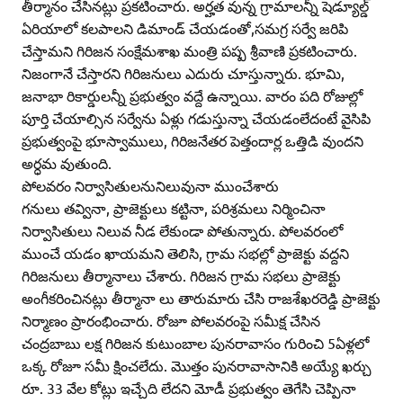
తీర్మానం చేసినట్లు ప్రకటించారు. అర్హత వున్న గ్రామాలన్నీ షెడ్యూల్డ్‌
ఏరియాలో కలపాలని డిమాండ్‌ చేయడంతో,సమగ్ర సర్వే జరిపి
చేస్తామని గిరిజన సంక్షేమశాఖ మంత్రి పష్ప శ్రీవాణి ప్రకటించారు.
నిజంగానే చేస్తారని గిరిజనులు ఎదురు చూస్తున్నారు. భూమి,
జనాభా రికార్డులన్నీ ప్రభుత్వం వద్దే ఉన్నాయి. వారం పది రోజుల్లో
పూర్తి చేయాల్సిన సర్వేను ఏళ్లు గడుస్తున్నా చేయడంలేదంటే వైసిపి
ప్రభుత్వంపై భూస్వాములు, గిరిజనేతర పెత్తందార్ల ఒత్తిడి వుందని
అర్ధమ వుతుంది.
పోలవరం నిర్వాసితులనునిలువునా ముంచేశారు
గనులు తవ్వినా, ప్రాజెక్టులు కట్టినా, పరిశ్రమలు నిర్మించినా
నిర్వాసితులు నిలువ నీడ లేకుండా పోతున్నారు. పోలవరంలో
ముంచే యడం ఖాయమని తెలిసి, గ్రామ సభల్లో ప్రాజెక్టు వద్దని
గిరిజనులు తీర్మానాలు చేశారు. గిరిజన గ్రామ సభలు ప్రాజెక్టు
అంగీకరించినట్లు తీర్మానా లు తారుమారు చేసి రాజశేఖరరెడ్డి ప్రాజెక్టు
నిర్మాణం ప్రారంభించారు. రోజూ పోలవరంపై సమీక్ష చేసిన
చంద్రబాబు లక్ష గిరిజన కుటుంబాల పునరావాసం గురించి 5ఏళ్లలో
ఒక్క రోజూ సమీ క్షించలేదు. మొత్తం పునరావాసానికి అయ్యే ఖర్చు
రూ. 33 వేల కోట్లు ఇచ్చేది లేదని మోడీ ప్రభుత్వం తెగేసి చెప్పినా