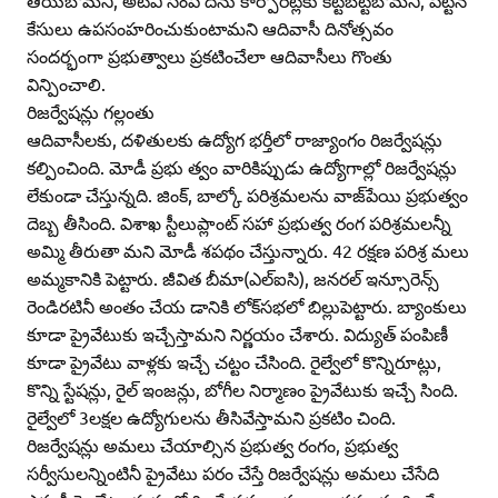
తీయబోమని, అటవీ సంప దను కార్పొరేట్లకు కట్టబెట్టబోమని, పెట్టిన
కేసులు ఉపసంహరించుకుంటామని ఆదివాసీ దినోత్సవం
సందర్భంగా ప్రభుత్వాలు ప్రకటించేలా ఆదివాసీలు గొంతు
విన్పించాలి.
రిజర్వేషన్లు గల్లంతు
ఆదివాసీలకు, దళితులకు ఉద్యోగ భర్తీలో రాజ్యాంగం రిజర్వేషన్లు
కల్పించింది. మోడీ ప్రభు త్వం వారికిప్పుడు ఉద్యోగాల్లో రిజర్వేషన్లు
లేకుండా చేస్తున్నది. జింక్‌, బాల్కో పరిశ్రమలను వాజ్‌పేయి ప్రభుత్వం
దెబ్బ తీసింది. విశాఖ స్టీలుప్లాంట్‌ సహా ప్రభుత్వ రంగ పరిశ్రమలన్నీ
అమ్మి తీరుతా మని మోడీ శపథం చేస్తున్నారు. 42 రక్షణ పరిశ్ర మలు
అమ్మకానికి పెట్టారు. జీవిత బీమా(ఎల్‌ఐసి), జనరల్‌ ఇన్సూరెన్స్‌
రెండిరటినీ అంతం చేయ డానికి లోక్‌సభలో బిల్లుపెట్టారు. బ్యాంకులు
కూడా ప్రైవేటుకు ఇచ్చేస్తామని నిర్ణయం చేశారు. విద్యుత్‌ పంపిణీ
కూడా ప్రైవేటు వాళ్లకు ఇచ్చే చట్టం చేసింది. రైల్వేలో కొన్నిరూట్లు,
కొన్ని స్టేషన్లు, రైల్‌ ఇంజన్లు, బోగీల నిర్మాణం ప్రైవేటుకు ఇచ్చే సింది.
రైల్వేలో 3లక్షల ఉద్యోగులను తీసివేస్తామని ప్రకటిం చింది.
రిజర్వేషన్లు అమలు చేయాల్సిన ప్రభుత్వ రంగం, ప్రభుత్వ
సర్వీసులన్నింటినీ ప్రైవేటు పరం చేస్తే రిజర్వేషన్లు అమలు చేసేది