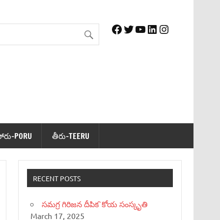
Facebook
Twitter
YouTube
LinkedIn
Instagram
పోరు-PORU
తీరు-TEERU
RECENT POSTS
సమగ్ర గిరిజన దీపిక`కోయ సంస్కృతి
March 17, 2025