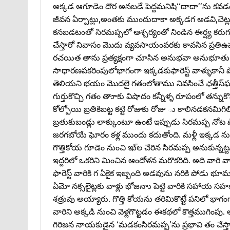
అక్కడ ఆగూడెం దొర అనబడే పెద్దమనిషి‘‘దాదా’’ను కవడం
జీవన ఏర్పాట్లు,అంతకు ముందుదాకా అక్కడగ అడవి,చెట్ల
కనబడటంతో సిరమప్పలో ఆశ్చర్యంతో నిండిన ఈర్ష్య కరు
చేస్తారో నివాసం మొదు వ్యవసాయంవరకు కావసిన ప్రతి
రచయిత తాను ప్రత్యక్షంగా చూసిన అనుభవా అనుభూతు 
సాధారణపకరింపులోభాగంగా ఇక్కడకుఫారెస్ట్‌ వాళ్ళుకాన
తెలియని భయం మొదలై గతంలోతాము నివసించే ఛత్తీస్‌ఘడ
గుర్తుకొచ్చి గతం తాూకు విషాదం కన్నీళ్ళ రూపంలో తన్నుకొ
కోల్పోయి బ్రతికిబట్ట కట్టి రోజుకు రోజు ు కాలినడకనమ
బ్రతుకుబండ్లు లాక్కుంటూ ఉంటే ఇప్పుడు సిరమప్ప నోట పో
జరగబోయే ఘోరం కళ్ల ముందు కదుతోంది. మళ్లీ ఇక్కడ న
గొత్తికోయ గూడెం నుంచి ఇు్ల చేరిన సిరమప్ప అనుకున్నట్టుగాన
ఇద్దరిలో ఒకరిని మించిన ఆందోళన మరొకరిది. అది వారి వార
ఫారెస్ట్‌ వారికి గ ఏకైక ఇబ్బంది అడవును నరికి పోడు భ
ఏమో నక్సలైట్లకు వాళ్లు భోజనాు పెట్టి వారికి సహాయ సహకార
శత్రువు అయ్యారు. గొత్తి కోయను తరిమికొట్టే పనిలో భాగంగ
వారిని అక్కడి నుంచి వెళ్లగొట్టడం ఈకథలో కొత్తముగింపు. ఆప
గిరిజన నాయకుడైన ‘మడకంసిరమప్ప’ను ప్రభావి తం చేస్