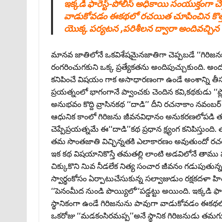
ఇక్కడి ఫారెస్ట్‌-పోలీస్‌ అధికాయి సంయుక్తంగా 
వాడుకోవడం ఈకథలో రచయిత చూపించిన కొత్త కోణ
యొక్క పర్యటన ‌,పరిశీల‌న ద్వారా అందివచ్చిన 
మానవ జాతిలోనే ఒకవిశేషమైనజాతిగా చెప్పబడే ‘‘గిరిజనజ
రంగరించుగకుని ఒక్క ప్రత్యేకతను అందిపుచ్చుకుంది. అంద
కనిపించే విషయం గాక అసాధారణంగా ఉండే అంశాన్ని తీసుక
ప్రయత్నంలో భాగంగానే ప్వాంచకు చెందిన కవి,కథకుడు ‘‘ప్
అనుభవం కొద్ది వ్రాసినకథ ‘‘దాడి’’ దీని రచనాకాం నవంబర్
ఆధునిక కాంలో గిరిజను జీవనవిధానం అనుకరణలోపడి తమదె
చెప్పేప్రయత్నమే ఈ‘‘దాడి’’కథ ప్రధాన క్ష్యంగ కనిపిస్తుంద
తమ సొంతజాతి విచ్ఛిన్నతకి ఎలాకారణం అవుతుందో రచయిత 
ఇక కథ విషయానికొస్తే తమతల్లి లాంటి అడవిలోనే తాము పరా
చిక్కుకొని నిువ నీడలేక నిత్య సంచార జీవనం గడుపుతున్న 
స్వార్థంకోసం ఏర్పాటుచేసుకున్న సల్వాజుడుం రక్షకదళా హిం
‘‘పెనంమీద నుండి పొయ్యిలో‘‘పడ్డట్టు అయింది. ఇక్కడి ఫార
స్థానికంగా ఉండే గిరిజనును పావుగా వాడుకోవడం ఈకథల
ఒకరోజు ‘‘మడకంసిరమప్ప’’అనే స్థానిక గిరిజనుడు తమగూడ