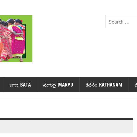
DHIMSA
బాట‌-BATA
మార్పు-MARPU
క‌థ‌నం-KATHANAM