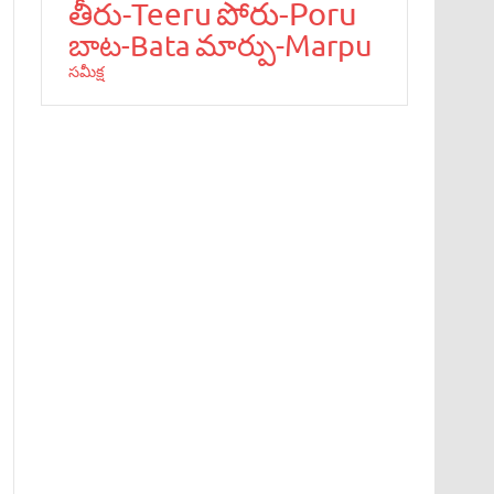
పోరు-Poru
తీరు-Teeru
మార్పు-Marpu
బాట‌-Bata
స‌మీక్ష‌