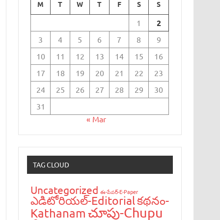
M
T
W
T
F
S
S
1
2
3
4
5
6
7
8
9
10
11
12
13
14
15
16
17
18
19
20
21
22
23
24
25
26
27
28
29
30
31
« Mar
TAG CLOUD
Uncategorized
ఈ-పేప‌ర్-E-Paper
ఎడిటోరియ‌ల్-Editorial
క‌థ‌నం-
చూపు-Chupu
Kathanam