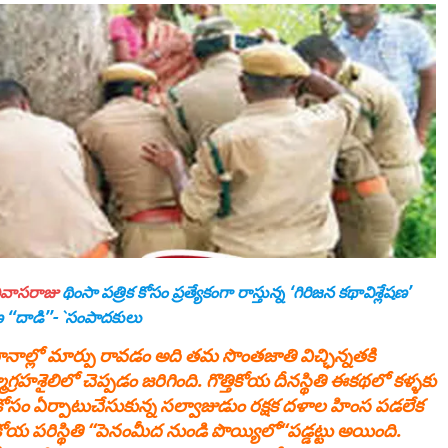
రీనివాసరాజు
థింసా పత్రిక కోసం ప్రత్యేకంగా రాస్తున్న ‘గిరిజన కథావిశ్లేషణ’
 ‘‘దాడి’’- `సంపాద‌కులు
ానాల్లో మార్పు రావడం అది తమ సొంతజాతి విచ్ఛిన్నతకి
ైలిలో చెప్పడం జరిగింది. గొత్తికోయ దీనస్థితి ఈకథలో కళ్ళకు
థంకోసం ఏర్పాటుచేసుకున్న సల్వాజుడుం రక్షక దళాల‌ హింస పడలేక
ికోయ పరిస్థితి ‘‘పెనంమీద నుండి పొయ్యిలో‘‘పడ్డట్టు అయింది.