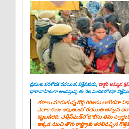
ప్రముఖ పరిశోధక రచయిత, విశ్లేషకుడు,
డాక్టర్‌ అమ్మిన శ్
ధారావాహికంగా అందిస్తున్న ఈ నెల సంచికలో కథా విశ్లేషణ
తరాలు మారుతున్న కొద్దీ గిరిజను ఆలోచనా విధ
ఎలాకారణం అవుతుందో రచయిత తనదైన ధర్మాగ్రహశ
కట్టబడిరది. ఛత్తీస్‌ఘడ్‌లోపోలీసు తమ స్వార్
అక్కడ నుంచి తొగు రాష్ట్రాకు తరలివచ్చిన గొత్త