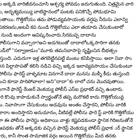
 అక్కడి వారిజీవనంచూసి ఆశ్చర్య పోవడం జరుగుతుంది. చిత్రమైన వారి
ు, అదృశ్యమయ్యి వాటిస్థానంలో పంటకు పనికొచ్చే పోడుభూమి
గుతాయి. గొత్తికోయు తమ పోడువ్యవసాయంకు వర్షపు నీరును ఎలాన్వి
ఉపకరణను,అటవీ కప నుండి గొత్తికోయు ఎలా తయారు చేసుకుంటారో
నుండి అందంగా ఆవిష్కరించారు.సిరమప్ప దాదాను
ీ పోలీసుగాని వచ్చారా?అని అడగటంతో దాదాలోఒక్కసారిగా తనకు
్‌లో ‘‘సల్వాజుడుం’’మూకు తమనివాసాపై సృష్టించిన బీభత్సం
స్తుంది. ఎదురుగా ఇళ్ల తగబెట్టినపట్టి మంటు కనిపిస్తాయి. అలా నివా సాు
ిగిలిన పిల్లాపాపతో కలిసి నడిచి వచ్చి ఇక్కడ ఇలావ్యవసాయం చేసుకుంటూ
లీసు ఫారెస్ట్‌ వాళ్ళమాట వినగానే దాదా మనసు మళ్ళీ కీడు తుస్తుంది
ుంచి కూడా పారిపోవాలా? అని’’దాదా’’కు లాలో చను మొదవుతాయి.
ే ఫారెస్ట్‌ రేంజర్‌ వెంకయ్య పోలీస్‌ ఎస్‌ఐ ప్రభాకర్‌ వచ్చి ఉంటారు.
ి కొువు కాపాడుకునే స్వార్థంతోనే తప్ప మరొకటి కాదు గొత్తికోయువ్ల
ూము. నివాసాుగా చేసుకుంటు అడవును అంతం చేస్తారని, పోలీసు వారికి
ాు అందిస్తారని అనుమానం, వీటివల్లే పోలీసు ఫారె స్ట్‌ వారికి గొత్తికోయు
ా ఈ పోలీసు ఫారెస్టు అధికాయి వాళ్లు కష్టపడకుండా స్థానిక గిరిజనుతోనే
థకం తోనే అక్కడకు వచ్చిన ఫారెస్ట్‌ వెంకయ్య పోలీస్‌ ప్రభాకర్‌ు స్థానిక
తారు, కానీ సొంత సామాజిక వర్గం అయిన గొత్తికోయు మీద తనకు