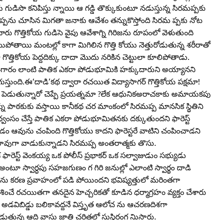
ోయ గుడిసొ కనిపిస్తు న్నాయి ఆ గడ్డి తొక్కుకుంటూ నడుస్తున్న సిరమప్పకు
ుప్పను చూసిన మిగతా జనాకు ఆవేశం తన్నుకొస్తోంది సిరమ ప్పకు నోట
ు గొత్తికోయ గుడిసె వైపు ఆవేశాగ్ని గిరిజను రూపంలో వెళుతుంది
అయిపోతాయి మంటల్లో కాగా మిగిలిన గొత్తి కోయు నెత్తురోడుతున్న శరీరాతో
గొత్తికోయ పెద్దదిక్కు దాదా మొదు నరికిన చెట్టులా కూలిపోతాడు.
న బంగారం లాంటి పాతిక ఎకరా పోడుభూమికి హక్కుదారుని అయ్యానని
ుంది.ఈ‘దాడి’కథ ద్వారా రచయిత విద్యాసాగర్‌ గొత్తికోయ పక్షమా!
్చు పెడుతున్నారో చెప్పే ప్రయత్నమా ?లేక ఆధునికఅరాచకాకు అమాయకపు
రశ్ను పాఠకుకు వస్తాయి కానీకథ చర మాంకంలో సిరమప్ప మానసిక స్థితిని
ంసం చేస్తే పాతిక ఎకరా పోడుభూమితనకు దక్కుతుందని ఫారెస్ట్‌
డం ఆవును చంపింది గొత్తికోయు కాదని ఫారెస్టరే వాటిని చంపించాడని
ావుగా వాడుకున్నాడని సిరమప్ప అంతరాత్మకు తొసు.
ఫారెస్ట్‌ వెంకయ్య ఒక పోలీస్‌ ప్రభాకర్‌ ఒక సల్వాజుడుం సభ్యుడు
 అంటూ స్వార్ధపు సహజగుణం గ గిరి జనుల్లో ఎలాంటి స్వార్థం దాడి
ఈఅను కరణ ప్రవాహంలో పడి పోయిందని భవిష్యత్తులో మరింతగా
చే రచయితగా తనదైన హెచ్చరికతో కూడిన ధర్మాగ్రహం వ్యక్తం చేశారు
టి అడవిబిడ్డు బలికావద్దనే విస్తృత ఆలోచ ను ఆచరణదిశగా
న్న ఆది వాసు జాతి చరిత్రలో సుస్థిరంగ నిుస్తారు.