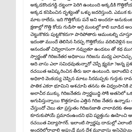
అక్కడకొండగడ్డి దట్టంగా పెరిగి ఉంటుంది అక్కడికి గొత్తిక
అక్కడ కనిపించిన దృశ్యంతో ఒళ్ళు జదరిస్తుంది. ఎముక క
మాట రాలేదు. ఇది గొత్తికోయ పనే అని అందరూ అనుకుంటార
క్షణాల్లో గొత్తి కోయ గుడిసొ అగ్గి మంటల్లో కాలి బూడిద 
చెట్టుకొకరు పుట్టకొకరుగా పారిపోతారు ఆమంటల్ని చూస్తూ 
ఇదంతా ముందే తెలిసిన సిరప్ప గొత్తికోయు వదిలివెళ్లి
ఆనందంతో చిద్విలాసంగా నవ్వుతూ ఉండటం తో కథ ముగుస్త
స్వార్థంతో గిరిజనేతర అధికాయి గిరిజను మధ్య ఎలాచిచ
ఆది వాసు ఎలా సమిధవుతున్నారో చెప్పే క్ష్యమా ?అన్న ప్
రచయిత ఆవిష్కరించిన తీరు ఇలా ఉంటుంది. ఇలాంటివి ధ్వ
అధికారి వెంకయ్య చెప్పిన మాటు సిరమప్పకు గుర్తుకు రావ
పాతిక ఎకరా భూమిని ఆశచూపి తనను ఈ విధ్వంసానికి ప
అలాచీర ముక్కు గిరిజనేతరు స్వార్థబుద్ధి సోకి అతనిలో ఒక 
అగుపిస్తున్నాయి కొత్తరూపం ఎత్తిన గిరిజ నేతరు ఉన్నాడు
చేస్తుందో చెబు తూ ప్రస్తుతం గిరిజనజాతి చాలావరకు 
కూరుకుపోయే ప్రమాదంఉందని భవి ష్యత్తును ఊహించి ఆశిం
రచయిత విద్యాసాగర్‌. ఇలాంటి స్వార్థపు దాడుల్లో ఎలాం
అందరిలోరావాలి అప్పుడే మన దేశ మూవాసు అనిచెప్పబడుతు