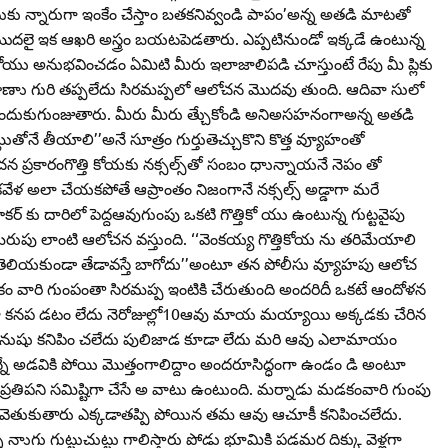
్టుకు న్నారుగా ఇంకేం చేస్తాం బతకనివ్వండి పాపం’అన్న అతడి మాటతో
మొదలై ఇక ఆఖరి అస్త్రం బయటపెడతారు. ఎప్పటినుండో ఇక్కడే ఉంటున్న
కోయు అనుభవించడం ఏమిటి మీరు ఇలాజాలిపడి చూస్తుంటే రేపు మీ ప్లికు
బాణాు గురి తప్పలేదు సిరమప్పలో ఆలోచన మొదవు తుంది. ఆదివా సులో
ుకుగుంజుతారు. మీరు మీరు త్చేుకోండి అనిఅసహనంగాఅన్న అతడి
నే తీయాలి’’అనే సూత్రం గుర్తుతెచ్చుకొని కొత్త వ్యూహంతో
లోచన ప్రకారంగొత్తి కోయకు నక్సల్స్‌తో సంబం ధాున్నాయనే నెపం తో
వేళ అలా చేయకపోతే ఆప్రాంతం నిజంగానే నక్సల్స్‌ అడ్డాగా మరే
‌ కు దారిలో పెద్దఆవుగుంపు ఒకటి గొత్తికో యు ఉంటున్న గుట్టవైపు
ు మెరుపు లాంటి ఆలోచన వస్తుంది. ‘‘వెంకయ్య గొత్తికోయ ను తరిమేయాలి
కి తెలియకుండా తేడావస్తే బాగోదు’’అంటూ తన పోలీసు వ్యూహపు ఆలోచ
 మడకం వారి గుంపంతా సిరమప్ప ఇంటికి చేరుతుంది అందరిదీ ఒకటే ఆందోళన
టిగా కనప డటం లేదు నెరోజుల్లో10ఆవు మాయ మయ్యాయి అక్కడకు చేరిన
త మనుషు కనిపిం చలేదు పులిజాడ కూడా లేదు మరి ఆవు ఎలామాయం
న్నే అడవికి పోయి మొత్తంగాలిద్దాం అందరూసిద్ధంగా ఉండం డి అంటూ
ో ప్రతిపని సమిష్టిగా చేసే అ వాటు ఉంటుంది. మర్నాడు మడకంవారి గుంపు
 వెతుకుతారు ఎక్కడాతప్పి పోయిన తమ ఆవు ఆచూకీ కనిపించలేదు.
న నాుగు గుట్టుచుట్టు గాలిస్తారు పోడు భూమికి పడమర దిక్కు వెళ్లగా