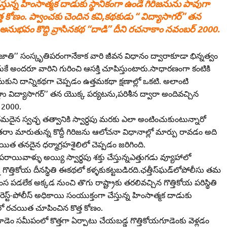
చేస్తున్న హింసాత్మక దాడుకు స్థానికంగా ఉండే గిరిజనును పావుగా
ం. ప్వాంచకు చెందిన కవి,కథకుడు ‘‘ విద్యాసాగర్‌’’ తన
అనుభవం కొద్ది వ్రాసినకథ ‘‘దాడి’’ దీని రచనాకాం నవంబర్‌ 2000.
ాతి’’ సంస్కృతిపరంగానేకాక వారి జీవన విధానం ద్వారాకూడా భిన్నత్వం
ుకే అందరూ వారిని గురించి ఆసక్తి చూపిస్తుంటారు.సాధారణంగా కంటికి
ుని దాన్నికథగా చెప్పడం ఉత్తమకథా క్షణాల్లో ఒకటి. అలాంటి
లొు విద్యాసాగర్‌’’ తన యొక్క పర్యటను,పరిశీన ద్వారా అందివచ్చిన
‌ 2000.
ౖన స్వచ్ఛ తత్వానికి స్వార్ధపు మరకు ఎలా అంటించుకుంటున్నారో
ి. తరాు మారుతున్న కొద్దీ గిరిజను ఆలోచనా విధానాల్లో మార్పు రావడం అది
తనదైన ధర్మాగ్రహశైలిలో చెప్పడం జరిగింది.
యివాళ్ళు అయ్యి స్వార్థపు శక్తు చేస్తున్నఎత్తుగడు వ్యూహాలో
గొత్తికోయ దీనస్థితి ఈకథలో కళ్ళకుకట్టబడిరది.ఛత్తీస్‌ఘడ్‌లోపోలీసు తమ
స పడలేక అక్కడ నుంచి తొగు రాష్ట్రాకు తరలివచ్చిన గొత్తికోయ పరిస్థితి
ెస్ట్‌-పోలీస్‌ అధికాయి సంయుక్తంగా చేస్తున్న హింసాత్మక దాడుకు
ో రచయిత చూపించిన కొత్త కోణం.
ెం సమీపంలో కొత్తగా ఏర్పాటు చేయబడ్డ గొత్తికోయగూడెంకు వెళ్లడం