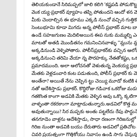
తెలియకుండానే సిరిమప్పలో జాలి కలిగి ‘కష్టపడి పోడుకొట
వెంక య్య-ప్రభాకర్‌ వ్యూహం తప్పి పోతుందని ఆందో ళన 
మీకు చెందాల్సిన ఈ భూము ఎక్కడి నుంచో వచ్చిన గుత్తి
సెంటుభూమి కూడా మిగదు అన్న పోలీస్‌ ప్రభాకర్‌ మాట 
ఉండే సహజగుణం మెదిలిఅయిన ఈప నుకు మమ్మల్ని ఎంద
మాటతో అతడి మొండితనం గమనించినవాళ్ళు ‘‘మ్లును మ్లుతో
అక్కడినుండి వెళ్ళిపోతారు. పోలీస్‌ప్రభాకర్‌కు వచ్చిన ఆ
అక్కడినుంచి తరిమి వేయా న్న పౌరహక్కు నేతతోకష్టం, ఒక
ప్రమాదముంది. అలా ఆలోచనతో వెళుతున్న వెంకయ్య ప్రభాకర్
మేతకు వెళ్లడంవారి కంట పడుతుంది, పోలీస్‌ ప్రభాకర్‌ క
అంతేనా? అయితే నేను చెప్పిన ట్టు చెయ్యి మూడో కంటి
నతో ఆదేశిస్తాడు ప్రభాకర్‌. కొద్దిరోజు గడిచాక ఒకరోజు
గతకొంత కాంగా అడవికి మేతకు వెళ్ళిన ఆవు ఒక్కొ క్క
వాళ్ళంతా రకరకాుగా మాట్లాడుతున్నారు.అడవిలో కొత్
అవుతున్నాయి? సిర మప్పకు అంతు పట్టలేదు రేపు పొద్దు
తనగూడెం వాళ్లను ఆదేశిస్తాడు, సాధా రణంగా గిరిజనుల్ల
గిరిజ నుంతా అడవికి బయు దేరుతారు అడవిలో ప్రతిచోట
చివరి ప్రయత్నంగా గొత్తికోయు నివాసం ఉండి సాగు చేస్తున్