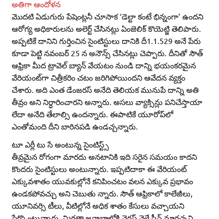
అతిగా ఆందోళన
మొదటి ఏడుగురు పేషెంట్లనీ చూసాక ‘డెల్టా కంటే భిన్నంగా’ ఉందని
ఆరోగ్య అధికారులను అలెర్ట్‌ చేసినట్లు ఏంజెలిక్‌ కొయెట్జి తెలిపారు.
అప్పటికే దానిని గుర్తించిన సైంటిస్టులు దానికి దీ1.1.529 అనే పేరు
కూడా పెట్టి నవంబర్‌ 25 న అనౌన్స్‌ చేసినట్లు చెప్పారు. దీనితో సౌత్‌
ఆఫ్రికా మీద ట్రావెల్‌ బ్యాన్‌ వేయటం నుండి దాన్ని భయంకరమైన
వేరియంట్‌గా చిత్రీకరిం చటం జరిగిపోయిందని ఆవేదన వ్యక్తం
చేశారు. అది ఎంత డేంజరస్‌ అనేది తెలియక మునుపే దాన్ని అతి
తీవ్రం అని నిర్ధారించారని అన్నారు. అసలు వ్యాక్సిన్లు పనిచేస్తాయా
లేదా అనేది తేలాల్సి ఉందన్నారు. ఈపాటికే యూరోప్‌లో
ఎంతోమంది దీని బారినపడి ఉండచ్చన్నారు.
టూ ఎర్లీ టు సే అంటున్న సైంటిస్ట్స్‌
తీవ్రమైన రోగంగా మారదు అనటానికి ఇది సరైన సమయం కాదని
కొందరు సైంటిస్టులు అంటున్నారు. ఇప్పటిదాకా ఈ వేరియంట్‌
ఎక్కువశాతం యువకుల్లోనే కనిపించటం వలన ఎక్కువ ప్రభావం
ఉండకపోవచ్చు అని చెబుతు న్నారు. సౌత్‌ ఆఫ్రికాలో కాలేజీలు,
యూనివర్సి టీలు, వీటిల్లోనే అధిక శాతం కేసులు వచ్చాయని
పేర్కొంటున్నారు. మిగతా జనాభాలోకి వైరస్‌ వెళ్తే సీన్‌ మారచ్చని