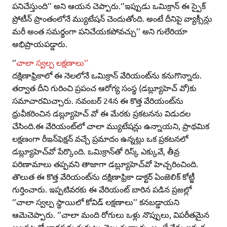
పనిచేస్తుంది’’ అని ఆయన చెప్పారు.‘’ఇప్పుడు ఒమిక్రాన్‌ ఈ స్పైక్‌
ప్రోటీన్‌ ప్రాంతంలోనే మ్యుటేషన్‌ చెందుతోంది. అంటే దీనిపై వ్యాక్సీన్లు
మరీ అంత సమర్థంగా పనిచేయకపోవచ్చు’’ అని గులేరియా
అభిప్రాయపడ్డారు.
‘’
చాలా స్వల్ప లక్షణాలు’’
దక్షిణాఫ్రికాలో ఈ నెలలోనే ఒమిక్రాన్‌ వేరియంట్‌ను కనుగొన్నారు.
తర్వాత దీని గురించి ప్రపంచ ఆరోగ్య సంస్థ (డబ్ల్యూహెచ్‌ వో)కు
సమాచారమిచ్చారు. నవంబర్‌ 24న ఈ కొత్త వేరియంట్‌ను
ధ్రువీకరించిన డబ్ల్యూహెచ్‌ వో ఈ మేరకు ప్రకటనను విడుదల
చేసింది.ఈ వేరియంట్‌లో చాలా మ్యుటేషన్లు ఉన్నాయని, ప్రాథమిక
లక్షణంగా రీఇన్‌ఫెక్షన్‌ వచ్చే ప్రమాదం ఉన్నట్లు ఒక ప్రకటనలో
డబ్ల్యూహెచ్‌వో పేర్కొంది. ఒమిక్రాన్‌తో రిస్క్‌ ఎక్కువే, తీవ్ర
పరిణామాలు తప్పవని తాజాగా డబ్ల్యూహెచ్‌వో హెచ్చరించింది.
తొలుత ఈ కొత్త వేరియంట్‌ను దక్షిణాఫ్రికా డాక్టర్‌ ఏంజెలిక్‌ కోట్జీ
గుర్తించారు. ఇప్పటివరకు ఈ వేరియంట్‌ బారిన పడిన ప్రజల్లో
‘’చాలా స్వల్ప స్థాయిలో కోవిడ్‌ లక్షణాలు’’ కనబడ్డాయని
ఆమెచెప్పారు. ‘’చాలా మంది రోగులు ఒళ్లు నొప్పులు, విపరీతమైన