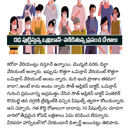
కరోనా వేరియంట్లు వస్తూనే ఉన్నాయి. మొన్నటి వరకు డెల్టా
వేరియంట్‌ అన్నారు. ఇప్పుడు కొత్తగా ఒమిక్రాన్‌ వేరియంట్‌ కొత్తగా
ఒమిక్రాన్‌ వేరియంట్‌ అంటు న్నారు. మరి ఇంది ప్రాణాం తకమా?
కాదా?..అంటే కాదు అంటు న్నారు సౌత్‌ ఆఫ్రికన్‌ డాక్టర్‌. ఒమిక్రాన్‌
గురించి ప్రపంచాన్ని అప్రమత్తం చేసిన సౌత్‌ ఆఫ్రికన్‌ డాక్టర్‌ ఏంజెలిక్‌
కొయెట్జి తన దగ్గరకి ట్రీట్మెంట్‌కి వచ్చిన పేషెంట్స్‌ త్వరగా కోలుకున్నారు
అని చెప్పారు. గత కొద్ది రోజులుగా దాదాపు 30 పేషెంట్స్‌ను చూడగా
వారిలో తీవ్రమైన కోవిడ్‌ లక్షణాలు ఏమి కనిపించ లేదన్నారు.
వీరెవరూ హాస్పిటల్‌?లో చేరకుండానే డిశ్చార్జ్‌ అయినట్లు తెలిపారు.