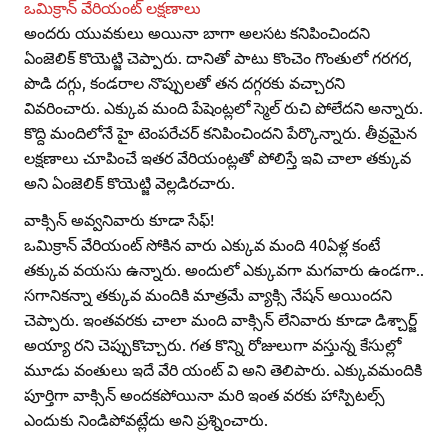
ఒమిక్రాన్‌ వేరియంట్‌ లక్షణాలు
అందరు యువకులు అయినా బాగా అలసట కనిపించిందని
ఏంజెలిక్‌ కొయెట్జి చెప్పారు. దానితో పాటు కొంచెం గొంతులో గరగర,
పొడి దగ్గు, కండరాల నొప్పులతో తన దగ్గరకు వచ్చారని
వివరించారు. ఎక్కువ మంది పేషెంట్లలో స్మెల్‌ రుచి పోలేదని అన్నారు.
కొద్ది మందిలోనే హై టెంపరేచర్‌ కనిపించిందని పేర్కొన్నారు. తీవ్రమైన
లక్షణాలు చూపించే ఇతర వేరియంట్లతో పోలిస్తే ఇవి చాలా తక్కువ
అని ఏంజెలిక్‌ కొయెట్జి వెల్లడిరచారు.
వాక్సిన్‌ అవ్వనివారు కూడా సేఫ్‌!
ఒమిక్రాన్‌ వేరియంట్‌ సోకిన వారు ఎక్కువ మంది 40ఏళ్ల కంటే
తక్కువ వయసు ఉన్నారు. అందులో ఎక్కువగా మగవారు ఉండగా..
సగానికన్నా తక్కువ మందికి మాత్రమే వ్యాక్సి నేషన్‌ అయిందని
చెప్పారు. ఇంతవరకు చాలా మంది వాక్సిన్‌ లేనివారు కూడా డిశ్చార్జ్‌
అయ్యా రని చెప్పుకొచ్చారు. గత కొన్ని రోజులుగా వస్తున్న కేసుల్లో
మూడు వంతులు ఇదే వేరి యంట్‌ వి అని తెలిపారు. ఎక్కువమందికి
పూర్తిగా వాక్సిన్‌ అందకపోయినా మరి ఇంత వరకు హాస్పిటల్స్‌
ఎందుకు నిండిపోవట్లేదు అని ప్రశ్నించారు.