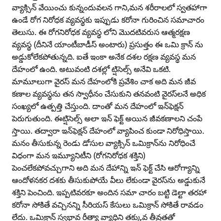
వ్యాక్సిన్‌ వేయించు కున్నందువలన గాని,మన శరీరాలలో స్వతహాగా
ఉండే రోగ నిరోధక వ్యవస్థకు ఇప్పుడు కరోనా గురించిన సమాచారం
తెలుసు. ఈ రోగనిరోధక వ్యవస్థ లోని మొదటివరుస ఆత్మరక్షణ
వ్యవస్థ (దీనినే యాంటీబాడీస్‌ అంటారు) ప్రసుత్తం ఈ ఒమి క్రాన్‌ ను
అడ్డుకోలేకపోతున్నది. ఐతే ఇంకా అనేక దశల రక్షణ వ్యవస్థ మన
దేహంలో ఉంది. అటువంటి దశల్లో ట్షిసెల్స్‌ అనేవి ఒకటి.
మామూలుగా వైరస్‌ మన దేహంలోకి ప్రవేశిం చాక అది మన జీవ
కణాల వ్యవస్థను తన స్వాధీనం చేసుకుని తనవంటి వైరస్‌లనే అధిక
సంఖ్యలో ఉత్పత్తి చేస్తుంది. దాంతో మన దేహంలో ఇన్‌ఫెక్షన్‌
పెరుగుతుంది. ఈట్షిసెల్స్‌ అలా ఇన్‌ ఫెక్ట్‌ అయిన జీవకణాలని చంపే
స్తాయి. తద్వారా ఇన్‌ఫెక్షన్‌ దేహంలో వ్యాపించ కుండా నిరోధిస్తాయి.
మనం తీసుకున్న రెండు డోసుల వ్యాక్సిన్‌ ఒమిక్రాన్‌ను నిరోధించే
విధంగా మన ఇమ్యూనిటీని (రోగనిరోధక శక్తిని)
పెంచలేకపోవచ్చుగాని అది మన దేహాన్ని ఇన్‌ ఫెక్ట్‌ చేసి ఆరోగ్యాన్ని
ఆందోళనకర దశకు తీసుకుపోయే వీలు లేకుండా వైరస్‌ను అడ్డుకునే
శక్తిని పెంచింది. ఇప్పటివరకూ అందిన సమా చారం బట్టి డెల్టా తరహా
కరోనా సోకితే వచ్చినన్ని సీరియస్‌ కేసులు ఒమిక్రాన్‌ సోకితే రావడం
లేదు. ఒమిక్రాన్‌ స్వభావ రీత్యా వ్యాధిని తక్కువ తీవ్రతతో