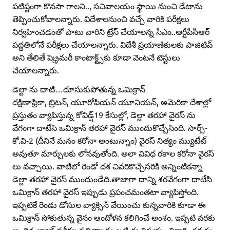
పటిష్టంగా కొనసా గాలని.., సచివాలయం స్థాయి నుంచి డేటాను
తెప్పించుకోవాలన్నారు. విదేశాలనుంచి వచ్చే వారికి పరీక్షలు
నిర్వహించడంతో పాటు వారిని ట్రేస్‌ చేయాలన్న సీఎం..ఆర్టీపీసీఆర్‌
పద్ధతిలోనే పరీక్షలు చేయాలన్నారు. విదేశీ ప్రయాణికులకు పాజిటివ్‌
అని తేలితే ప్క్రెమరీ కాంటాక్ట్స్‌కు కూడా వెంటనే టెస్టులు
చేయాలన్నారు.
డెల్టా ను దాటి…దూసుకుపోతున్న ఒమిక్రాన్‌
దక్షిణాఫ్రికా, బ్రిటన్‌, యూరోపియన్‌ యూనియన్‌, అమెరికా దేశాల్లో
ప్రస్తుతం వ్యాపిస్తున్న కోవిడ్ష్‌19 కేసుల్లో, డెల్టా తరహా వైరస్‌ ను
వేగంగా దాటేసి ఒమిక్రాన్‌ తరహా వైరస్‌ ముందుకొచ్చేసింది. సార్స్‌-
కో.వి-2 (దీనినే మనం కరోనా అంటున్నాం) వైరస్‌ నిత్యం మ్యుటేట్‌
అవుతూ మార్పులకు లోనవుతోంది. అలా వివిధ రకాల కరోనా వైరస్‌
లు వచ్చాయి. వాటిలో రెండో దశ చివరికొచ్చేసరికి అన్నింటికన్నా
డెల్టా తరహా వైరస్‌ ముందుండేది.తాజాగా దాన్ని శరవేగంగా దాటేసి
ఒమిక్రాన్‌ తరహా వైరస్‌ ఇప్పుడు ప్రపంచమంతటా వ్యాపిస్తోంది.
ఇప్పటికే రెండు డోసుల వ్యాక్సిన్‌ వేయించు కున్నవారికి కూడా ఈ
ఒమిక్రాన్‌ సోకుతున్న వైనం ఆందోళన కలిగించే అంశం. ఇప్పటి వరకు