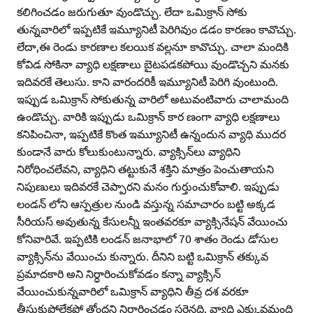
కలిగించడం జరుగుతూ వుండొచ్చు. లేదా ఒమిక్రాన్‌ సోకు
తున్నవారిలో ఇప్పటికే ఇమ్యూనిటీ పెరిగివుం డడం కారణం కావొచ్చు.
లేదా,ఈ రెండు కారణాల కలయిక వల్లనూ కావొచ్చు. చాలా మందికి
కోవిడ సోకినా వ్యాధి లక్షణాలు బైటపడకపోయి వుండొచ్చని మనకు
ఇదివరకే తెలుసు. కాని వారందరికీ ఇమ్యూనిటీ పెరిగి వుంటుంది.
ఇప్పుడ ఒమిక్రాన్‌ సోకుతున్న వారిలో అటువంటివారు చాలామంది
ఉండొచ్చు. వారికి ఇప్పుడు ఒమిక్రాన్‌ కార ణంగా వ్యాధి లక్షణాలు
కనిపించినా, ఇప్పటికే కొంత ఇమ్యూనిటీ ఉన్నందున వ్యాధి ముదర
కుండానే వారు కోలుకుంటున్నారు. వ్యాక్సిన్‌లు వ్యాధిని
నిరోధించలేవని, వ్యాధిని తట్టుకునే శక్తిని మాత్రం పెంచుతాయని
నిపుణులు ఇదివరకే చెప్పారని మనం గుర్తుంచుకోవాలి. ఇప్పుడు
లండన్‌ లోని ఆస్పత్రుల నుండి వస్తున్న సమాచారం బట్టి అక్కడ
సీరియస్‌ అవుతున్న కేసులన్నీ ఇంతవరకూ వ్యాక్సినేషన్‌ వేయించు
కోనివారివే. ఇప్పటికి లండన్‌ జనాభాలో 70 శాతం రెండు డోసుల
వ్యాక్సిన్‌ను వేయించు కున్నారు. దీనిని బట్టి ఒమిక్రాన్‌ తక్కువ
ప్రమాదకారి అని నిర్ధారించుకోవడం కన్నా వ్యాక్సిన్‌
వేయించుకున్నవారిలో ఒమిక్రాన్‌ వ్యాధిని తీవ్ర దశ వరకూ
తీసుకుపోలేకపో తోందని నిర్ధారించడం సరైనది. వ్యాధి ఎక్కువమంది