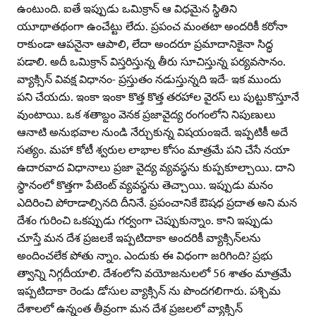
ఉంటుంది. ఐతే ఇప్పుడు ఒమిక్రాన్‌ ఆ విధమైన స్థితిని
యూథాతథంగా ఉంచేట్టు లేదు. ప్రపంచ మంతటా అందరికీ కరోనా
రాకుండా ఆపనైనా ఆపాలి, లేదా అందరూ ప్రమాదానికైనా సిద్ధ
పడాలి. అదీ ఒమిక్రాన్‌ విస్తరిస్తున్న తీరు సూచిస్తున్న పర్యవసానం.
వ్యాక్సిన్‌ వివక్ష విధానం- ప్రస్తుతం నడుస్తున్నది ఇదే- ఇక ముందు
పని చేయదు. ఇంకా ఇంకా కొత్త కొత్త తరహాల వైరస్‌ లు పుట్టుకొస్తూనే
వుంటాయి. ఒక శతాబ్దం వెనక ప్రజావైద్య రంగంలోని నిపుణులు
ఆనాటి అనుభవాల నుండి నేర్చుకున్న విషయంఇదే. ఇప్పటికీ అదే
సత్యం. మహా కోటీ శ్వరుల లాభాల కోసం మాత్రమే పని చేసే నయా
ఉదారవాద విధానాలు ప్రజా వైద్య వ్యవస్థను కుప్పకూల్చాయి. దాని
స్థానంలో కొత్తగా పేటెంట్‌ వ్యవస్థను తెచ్చాయి. ఇప్పుడు మనం
ఎదిరించి పోరాడాల్సినది దీనినే. ప్రపంచానికే ఔషధ ప్రదాత అని మన
దేశం గురించి ఒకప్పుడు గర్వంగా చెప్పుకున్నాం. కాని ఇప్పుడు
చూస్తే మన దేశ ప్రజలకే ఇప్పటిదాకా అందరికీ వ్యాక్సిన్‌లను
అందించలేక పోతు న్నాం. ఎందుకు ఈ విధంగా జరిగింది? ప్రభు
త్వాన్ని నిగ్గదీయాలి. దేశంలోని వయోజనులలో 56 శాతం మాత్రమే
ఇప్పటిదాకా రెండు డోసుల వ్యాక్సిన్‌ ను పొందగలిగారు. పశ్చిమ
దేశాలలో ఉన్నంత తీవ్రంగా మన దేశ ప్రజలలో వ్యాక్సిన్‌