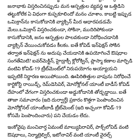
జనాభాకు విస్తరించినప్పుడు మన ఆస్పత్రుల వ్యవస్థ ఆ ఒత్తిడిని
తట్టుకోలేక ఏ విధంగా కుప్పకూలిందో మనం చూశాం. కాబట్టి ఇప్పుడ
ఒమిక్రాన్‌ను కాసుకోడానికి వ్యాక్సిన్‌ మీద ఆధారపడడమే
మేలు.ఒమిక్రాన్‌ విస్తరించకుండా, సోకినా, ముదిరిపోకుండా
కాసుకోడానికి, జనం ఆస్పత్రుల పాలవకుండా నిరోధించడానికి
వ్యాక్సిన్‌ వేయించుకోవడం కీలకం. ఐతే కోవిడ్‌ ఇన్‌ఫెక్షన్‌ సోకిన
తర్వాత ఇన్‌ఫెక్షన్‌ ను అదుపు చేయడానికి ఉపయోగించే ఔషధాల
సంగతేమిటి? ఐవర్‌మెక్టిన్‌, హైడ్రాక్సీ క్లోరోక్విన్‌, ప్లాస్మా కణాల మార్పిడి
వంటివి కోవిడ్‌-19 ట్రీట్‌మెంట్‌లో నిరుపయోగం అయ్యాయని
ఇప్పటికే నిర్ధారణ అయిపోయింది. ఊపిరితిత్తుల వాపును నిరోధించే
కార్టికోస్టి రాయిడ్స్‌, రెమ్‌డెసివిర్‌, మోనోక్లోనల్‌ యాంటీ బాడీస్‌ కోవిడ్‌
దేహంలో వేగంగా విస్తరించకుండా అడ్డుకోడానికి తోడ్పడ్డాయి. ఐతే
తాజా సమాచారం (ఇది దుర్వార్తే) ప్రకారం కొత్తగా పెంపొందించిన
మోనోక్లోనల్‌ యాంటీబాడీ ట్రీట్‌మెంట్‌ (ఇది అచ్చంగా కోవిడ్‌-19
కోసమే పెంపొందించారు) పని చేయడం లేదు.
ఇంకోవైపు మంచివార్త ఏమంటే మాల్యుపిరావిర్‌, పాక్స్‌లోవిడ్‌ వంటి
ఔషధాలు, నిర్మాట్రెల్విర్‌, ఇటోనావిర్‌ వంటి యాంటీ వైరల్స్‌