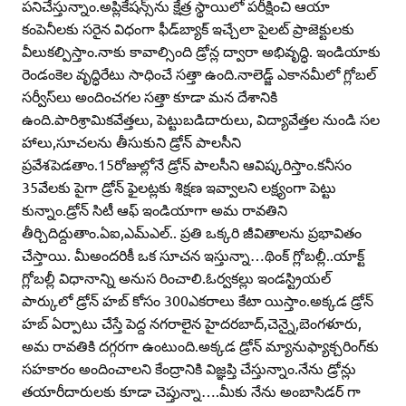
పనిచేస్తున్నాం.అప్లికేషన్స్‌ను క్షేత్ర స్థాయిలో పరీక్షించి ఆయా
కంపెనీలకు సరైన విధంగా ఫీడ్‌బ్యాక్‌ ఇచ్చేలా పైలట్‌ ప్రాజెక్టులకు
వీలుకల్పిస్తాం.నాకు కావాల్సింది డ్రోన్ల ద్వారా అభివృద్ధి. ఇండియాకు
రెండంకెల వృద్ధిరేటు సాధించే సత్తా ఉంది.నాలెడ్జ్‌ ఎకానమీలో గ్లోబల్‌
సర్వీస్‌లు అందించగల సత్తా కూడా మన దేశానికి
ఉంది.పారిశ్రామికవేత్తలు, పెట్టుబడిదారులు, విద్యావేత్తల నుండి సల
హాలు,సూచలను తీసుకుని డ్రోన్‌ పాలసీని
ప్రవేశపెడతాం.15రోజుల్లోనే డ్రోన్‌ పాలసీని ఆవిష్కరిస్తాం.కనీసం
35వేలకు పైగా డ్రోన్‌ ఫైలట్లకు శిక్షణ ఇవ్వాలని లక్ష్యంగా పెట్టు
కున్నాం.డ్రోన్‌ సిటీ ఆఫ్‌ ఇండియాగా అమ రావతిని
తీర్చిదిద్దుతాం.ఏఐ,ఎమ్‌ఎల్‌.. ప్రతి ఒక్కరి జీవితాలను ప్రభావితం
చేస్తాయి. మీఅందరికీ ఒక సూచన ఇస్తున్నా…థింక్‌ గ్లోబల్లీ..యాక్ట్‌
గ్లోబల్లీ విధానాన్ని అనుస రించాలి.ఓర్వకల్లు ఇండస్ట్రియల్‌
పార్కులో డ్రోన్‌ హబ్‌ కోసం 300ఎకరాలు కేటా యిస్తాం.అక్కడ డ్రోన్‌
హబ్‌ ఏర్పాటు చేస్తే పెద్ద నగరాలైన హైదరబాద్‌,చెన్నై,బెంగళూరు,
అమ రావతికి దగ్గరగా ఉంటుంది.అక్కడ డ్రోన్‌ మ్యానుఫ్యాక్చరింగ్‌కు
సహకారం అందించాలని కేంద్రానికి విజ్ఞప్తి చేస్తున్నాం.నేను డ్రోన్లు
తయారీదారులకు కూడా చెప్తున్నా….మీకు నేను అంబాసిడర్‌ గా