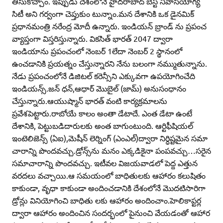
తీసుకొచ్చాం. ఇప్పుడు దేశంలోనే హైదరాబాద్‌ బెస్ట్‌ నివాసయోగ్య
సిటీ అని గర్వంగా చెప్తుకుం టున్నాం.మన దేశానికి ఒక డైనమిక్‌
ప్రధానమంత్రి నరేంద్ర మోదీ ఉన్నారు. ఇండియన్‌ బ్రాండ్‌ ను ప్రపంచ
వ్యాప్తంగా విస్తరిస్తున్నారు. వికసిత్‌ భారత్‌ 2047 ద్వారా
ఇండియాను ప్రపంచంలో నెంబర్‌ 1లేదా నెంబర్‌ 2 స్థానంలో
ఉంచడానికి ప్రయత్నం చేస్తున్నారని నేను బలంగా నమ్ముతున్నాను.
నేడు ప్రపంచంలోనే డిజిటల్‌ కరెన్సీని ఎక్కువగా ఉపయోగించేది
ఇండియన్స్‌.జన్‌ ధన్‌,ఆధార్‌ మొబైల్‌ (జామ్‌) అనుసంధానం
చేస్తున్నారు.ఆయుష్మాన్‌ భారత్‌ వంటి కార్యక్రమాలను
ప్రవేశపెట్టారు.రాబోయే కాలం అంతా డేటాదే. ఎంత డేటా ఉంటే
దేశానికి, పెట్టుబడిదారులకు అంత బాగుంటుంది. ఆర్టిఫీషియల్‌
ఇంటెలిజెన్స్‌ (ఏఐ),మెషీన్‌ లెర్నింగ్‌ (ఎంఎల్‌)ద్వారా నిర్ధిష్టమైన సమా
చారాన్ని పొందవచ్చు.డ్రోన్స్‌ను మనం ఎక్కడికైనా పంపవచ్చు…సరైన
సమాచారాన్ని పొందవచ్చు. ఇటీవల విజయవాడలో పెద్ద ఎత్తున
వరదలు వచ్చాయి.ఆ సమయంలో బాధితులకు ఆహారం కలుషితం
కాకుండా, వృధా కాకుండా అందించడానికి దేశంలోనే మొదటిసారిగా
డ్రోన్లు వినియోగించి బాధితు లకు ఆహారం అందించాం.హెలికాప్టర్ల
ద్వారా ఆహారం అందించిన సందర్భంలో పైనుంచి వేయడంతో ఆహార