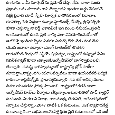
ఉంటాను….మీ మార్కెట్‌ ను ప్రమోట్‌ చేస్తా. నేను చాలా మంది
ప్రధాను లను చూశాను కానీ టెక్నాలజీని ఇంతగా అర్థం చేసుకునే
వ్యక్తి ప్రధాని మోదీ. స్నేహ పూర్వక వాతావరణంలో విధానాల
రూపకల్ప నకు సిద్ధంగా ఉన్నాం.స్టూడెంట్స్‌,టీచర్స్‌, ప్రొఫెసర్స్‌కు
కూడా చెప్తున్నా నాలెడ్జ్‌ ఎకానమీకి ఇది మంచి సమయం.ప్రతిదీ
అందుబాటులో ఉంది. ప్రతి దాన్ని ఎలా వినియోగించుకోవాలో
ఆలోచిస్తే ఇండియన్స్‌ను ఎవరూ ఎదుర్కోలేరు.నేడు మన దేశం
యువ జనాభా తద్వారా యంగ్‌ టాలెంట్‌తో తొణికిస
లాడుతోంది.కేంద్రంలో ఎన్డీయే ప్రభుత్వం, రాష్ట్రంలో డిప్యూటీ సీఎం
పవన్‌కళ్యాణ్‌ కూడా టెక్నాలజీ,ఇన్నోవేషన్‌లో భాగస్వాములవు
తున్నారు. సమష్టి భాగస్వామ్యంతో రాష్ట్రాన్ని డ్రోన్‌ హబ్‌గా
మారుస్తాం.రాష్ట్రంలోని యూనివర్సిటీలు కూడా థియరిటికల్‌ విద్యకే
కాకుండా అప్లికేషన్స్‌కు ప్రాధాన్యమివ్వాలి. నవ టెక్‌ ఆవిష్కరణలు
దిశగా యువతను ప్రోత్స హించాలి. రాష్ట్రంలో5రతన్‌ టాటా
ఇన్నోవేషన్‌ హబ్‌లు ఏర్పాటు చేస్తున్నాం.అమరావతిలో హెడ్‌ క్వార్టర్‌
ఉంటుంది..మిగతావి విశాఖ, రాజమండ్రి, తిరుపతి, అనంతపురంలో
ఏర్పాటు చేస్తున్నాం.2047 నాటికి ఒక కుటుంబం…ఒక వ్యాపారవేత్త
ఉండాలన్నది నా అభిమతం.25ఏళ్ల క్రితం ప్రతి కుటుంబంలో ఒక ఐటీ