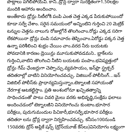
పొట్లాలు పగిలిపోయేవి. కానీ..డ్రోన్ల ద్వారా సురక్షితంగా1.50లక్షల
మందికి ఆహారం అందించాం.
అంతేకాదు డ్రోన్లు సిటీలోకి పంపి ఎంత చెత్త ఎక్కడ పేరుకుపోయిందో
కూడా సర్వే చేశాం. సరైన సమయంలో అన్నింటిని గుర్తించి 20 మెట్రిక్‌
టన్నుల చెత్తను నాలుగు రోజుల్లోనే తొలగించాం.రోడ్లు ఎక్కడ సరిగా
లేకపోయినా డ్రోన్లు పంపి సమాచారం తెప్పించాం.ఏరోడ్డు పక్కన చెత్త
ఉన్నా పరిశీలించి శుభ్రం చేయిం చాం.వరద నీరు బయటకు
పోవడానికి కారణం డ్రెయిన్లు మూసుకుపోవడమని.. బ్లాక్‌లను
గుర్తించి,వాటిని తొలగించి నీటిని బయటకు పంపాం.భవిష్యత్తులో
డ్రోన్లు గేమ్‌ ఛేంజర్లుగా చెప్పొచ్చు.వ్యవసాయం, ఇన్‌ఫ్రా స్ట్రక్చర్‌
తదితరాల్లో వాటిని వినియోగించవచ్చు. విజిబుల్‌ పోలీసింగ్‌…ఇన్‌
విజిబిల్‌ పోలీస్‌కు ప్రాధాన్యమిస్తున్నాం.టెక్నాలజీ సహాయంతో
నేరగాళ్ల ఆటకట్టిస్తాం. ప్రతి అంశంలోనూ ఖచ్చితత్వాన్ని
సాధించడంతో పాటు చివరి మైలు వరకు అభివృద్ధి,సంక్షేమ ఫలాలు
అందించడంలో టెక్నాలజీని వినియోగించు కుంటాం.భూసార
పరీక్షలు, పురుగుమందుల పిచికారీ,భూసర్వే,భూసార పరీక్షలు
తదితరా లను డ్రోన్ల ద్వారా నిర్వహించవచ్చు. కనీసం100నుండి
150వరకు డ్రోన్‌ అప్లికే షన్స్‌ (డ్రోన్‌యూజ్‌ కేస్‌లు)వినియోగం లక్ష్యంగా