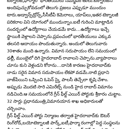
టెక్నాలజీ,ఫార్మాలో భారతీయులు సమర్థవం తులు.టెక్నాలజీని
అందిపుచ్చుకోవడంలో తెలుగు ప్రజలు ఎప్పుడూ ముందుం
టారు.అడ్వాన్స్‌డ్రోన్స్‌,సీసీటీవీ కెమెరాలు, యాప్‌లు,ఇతర టెక్నాలజీ
పరికరాల విని యోగంలో ముందున్నాం.ఐటీ గురించి మాట్లాడిన
సందర్భంలో ఉద్యోగాలు చేయడమే కాదు…ఉద్యోగాలు ఇచ్చే
స్థాయికి వెళ్లాలని చెప్పాను.ప్రపంచంలో భారతీయులు ఎక్కువ
తలసరి ఆదాయం పొందుతున్నారు. అందులో తెలుగువారు
30శాతం మంది ఉన్నారు. విమాన సదుపాయం లేని సమయంలో
ఢల్లీి, ముంబైలో దిగి హైదరాబాద్‌ రావాలని చెప్పాను.వ్యాపారాలు
చూసు కుని వెళ్లండని కోరాను…దానికి కారణం హైదరాబాద్‌కు
నాడు సరైన విమాన సదుపాయం లేకపో వడమే.నాటి ప్రధాని
వాజ్‌పేయిని ఒప్పించి ఓపెన్‌ స్కై పాలసీ తెచ్చేలా కృషి చేశాం.
అప్పుడు మొదటి సారి ఎమిరేట్స్‌ నుండి హైద రాబాద్‌ విమానం
నడిచింది.ఆ సమయంలోనే గ్రీన్‌ ఫీల్డ్‌ ఎయిర్‌ పోర్టుకు శ్రీకారం చుట్టాం.
32 సార్లు ప్రధానమంత్రి,విమానయాన శాఖ అధికారులతో
చర్చించాం.
గ్రీన్‌ ఫీల్డ్‌ ఎయిర్‌ పోర్టు నిర్మాణం తర్వాత హైదరాబాద్‌కు ఔటర్‌
రింగ్‌రోడ్‌,బయోటెక్నాలజీ పార్క్‌,ఐటీ,ఫార్మా రంగాల్లో పెద్ద సంస్థలను