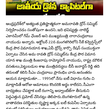
ఆంధ్రప్రదేశ్‌లో అత్యంత ప్రతిష్టాత్మకంగా అమరావతి డ్రోన్‌ సమ్మిట్‌
నిర్వహించడం సంతోషంగా ఉందని..ఇది భవిష్యత్తు నాలెడ్జ్‌
ఎకానమీలో గేమ్‌ ఛేంజర్‌ అని ముఖ్యమంత్రి నారాచంద్రబాబు
నాయుడు అన్నారు. అక్టోబర్‌ 22న మంగళగిరిలోని సీకే కన్వెన్షన్స్‌లో
కేంద్ర పౌర విమానయాన శాఖ,ఏపీ డ్రోన్స్‌ కార్పొ రేషన్‌ సంయుక్తంగా
ఏర్పాటు చేసిన అమ రావతి డ్రోన్‌ సమ్మిట్‌ను కేంద్ర పౌర విమాన
యాన శాఖ మంత్రి కింజరాపు రామ్మోహన్‌ నాయుడు, రాష్ట్ర మౌలిక
వసతులు,పెట్టుబడుల శాఖ మంత్రివర్యులు బీసీ జనార్ధన్‌ రెడ్డి తది
తరులతో కలిసి సీఎం చంద్రబాబు ప్రారంభిం చారు.అనంతరం
ఆయన మాట్లాడుతూ… 1995లో నేను ఐటీ విధానం గురిం చి
మాట్లాడితే ఆరోజు ఆమాటలు కొందరికి అర్థం కాలేదని..సీఎంగా
బాధ్యతలు చేపట్టాక ఐటీ రంగాన్ని అడ్వాంటేజ్‌గా తీసుకుని
పెద్దఎత్తున ప్రమోట్‌ చేసినట్లు తెలిపారు.బెంగళూరులో ఉన్న
వాతావరణ పరిస్థితుల దృష్ట్యా అక్కడ ఐటీ కంపెనీల ఏర్పాటుకు
గతంలో పరిస్థితులు అనుకూలంగా ఉండేవని..తాను వివిధ ఐటీ