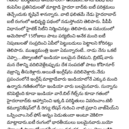
కంపెనీల ప్రతినిధులతో మాట్లాడి హైదరా బాద్‌కు ఐటీ పరిశ్రమలు
తెచ్చేందుకు కృషిచే శానన్నారు. వాటి ఫలితమే నేడు హైదరాబాద్‌
ఐటీ రంగంలో అభివృద్ధి పథంలో నడుస్తోందని తెలిపారు. పీపీపీ
విధానంలో హైటెక్‌ సిటీని నిర్మించినట్లు తెలిపారు.ఆ సమయంలో
అమెరికాలో 15రోజులు పాటు పర్యటించి అనేక మంది ఐటీ
నిపుణులతో సంప్రదించి ఏపీలో పెట్టుబడులు పెట్టాలని కోరినట్లు
తెలిపారు. ముఖ్యమంత్రి ఇంకా ఏమన్నారంటే.. నాడు నేను ఒకటే
చెప్పా…టెక్నాలజీలో ఇండియా బలమైన దేశమని. బ్రిటిష్‌ వారు
మన దేశాన్ని వదిలివెళ్లేటప్పుడు దేశ సంపదతో పాటు కోహినూర్‌
వజ్రాన్ని తీసుకెళ్లారు.అయితే ఇంగ్లీష్‌ను వదిలివెళ్లారు.నేడు
ప్రపంచంలోనే ఇంగ్లీష్‌ మాట్లాడేవారు ఇండియాలోనే ఎక్కువ మంది
ఉన్నారు.గణితంలోనూ ఇండియా వారు బలమైనవారు. సున్నాను
కనిపెట్టింది కూడా ఇండియా వారే.బిల్‌ గేట్స్‌ను కూడా గతంలో
హైదరాబాద్‌కు ఆహ్వానించి ఇక్కడి పరిస్థితులు వివరించాం.టెలీ
కమ్యూనికేషన్‌లో డీ రెగ్యు లేషన్‌ గురించి నాటి ప్రధాని వాజ్‌పేయ్‌ని
ఒప్పించాం.సెల్‌ ఫోన్‌ అన్నం పెడుతుందా అంటూ వెకిలిగా
మాట్లాడారు.ఐటీ రంగంలో భారతీయులు బలమైనవారు.బయో