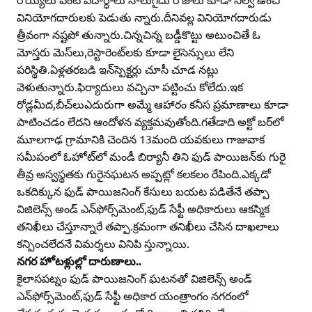
వినియోగదారులకు పెడుతు న్నారు.దీనివల్ల వినియోగదారుడు
త్రీవంగా నష్టపో తున్నారు.చిన్నచిన్న బడ్డీకొట్టు అటుంచితే ఓ
మోస్తరు మెస్‌లు,రెస్టారెంట్‌లకు కూడా లైసెన్సులు లేని
పరిస్థితి.ఏళ్లతరబడి ఇన్‌స్పెక్టర్లు చూసీ చూడ నట్లు
వెళుతున్నారు.ఫిర్యాదులు వచ్చినా పట్టించు కోలేదు.ఇక
రోడ్లమీద,బీచ్‌లుఎదురుగా అమ్మే ఆహారం కనీస ప్రమాణాలు కూడా
పాటించడం లేదని ఆందోళన వ్యక్తమవుతోంది.గతేడాది అక్టో బర్‌లో
మూలగాఢ గ్రామానికి చెందిన 13మంది యవకులు గాజువాక
సమీపంలో ఓహోట్‌లో మండీ బిర్యానీ తిని ఫుడ్‌ పాయిజన్‌కు గురై
తీవ్ర అస్వస్థతకు గురైనఘటన అప్పట్లో కలకలం రేపింది.ఎక్కడో
ఒకదిక్కున ఫుడ్‌ పాయిజనింగ్‌ కేసులు బయట పడితేనే తప్పా
విజిలెన్స్‌ అండ్‌ ఎన్‌ఫోర్స్‌మెంట్‌,ఫుడ్‌ సేఫ్టీ అధికారులు ఆకస్మిక
తనిఖీలు చేస్తూన్నారే తప్పా.క్రమంగా తనిఖీలు చేసిన దాఖలాలు
కన్పించలేదనే విమర్శలు వినిపి స్తున్నాయి.
నగర హోటళ్లుల్లో దారుణాలు..
కైలాసపట్నం ఫుడ్‌ పాయిజనింగ్‌ ఘటనతో విజిలెన్స్‌ అండ్‌
ఎన్‌ఫోర్స్‌మెంట్‌,ఫుడ్‌ సేఫ్టీ అధికార యంత్రాంగం నగరంలో