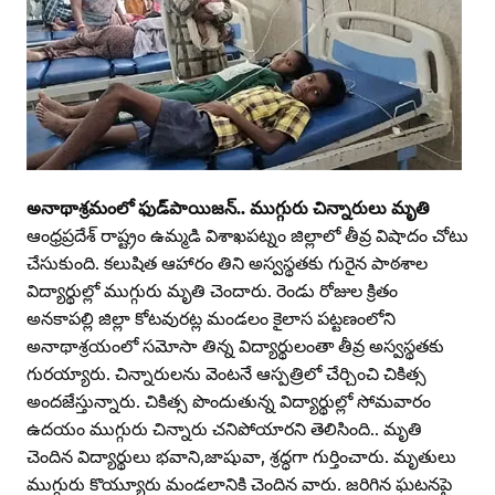
అనాథాశ్రమంలో ఫుడ్‌పాయిజన్‌.. ముగ్గురు చిన్నారులు మృతి
ఆంధ్రప్రదేశ్‌ రాష్ట్రం ఉమ్మడి విశాఖపట్నం జిల్లాలో తీవ్ర విషాదం చోటు
చేసుకుంది. కలుషిత ఆహారం తిని అస్వస్థతకు గురైన పాఠశాల
విద్యార్థుల్లో ముగ్గురు మృతి చెందారు. రెండు రోజుల క్రితం
అనకాపల్లి జిల్లా కోటవురట్ల మండలం కైలాస పట్టణంలోని
అనాథాశ్రయంలో సమోసా తిన్న విద్యార్థులంతా తీవ్ర అస్వస్థతకు
గురయ్యారు. చిన్నారులను వెంటనే ఆస్పత్రిలో చేర్చించి చికిత్స
అందజేస్తున్నారు. చికిత్స పొందుతున్న విద్యార్థుల్లో సోమవారం
ఉదయం ముగ్గురు చిన్నారు చనిపోయారని తెలిసింది.. మృతి
చెందిన విద్యార్థులు భవాని,జాషువా, శ్రద్ధగా గుర్తించారు. మృతులు
ముగ్గురు కొయ్యూరు మండలానికి చెందిన వారు. జరిగిన ఘటనపై