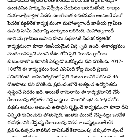
ఉండవసిన హక్కును నిర్వీర్యం చేయటం జరుగుతోంది. రాజ్యం
దయాదాక్షిణ్యాతో పేదకు ఎంతోకొంత ఉపశమనం అందించే మరో
పేదరిక వ్యతిరేక కార్యక్ర మంగా మహాత్మాగాంధీ జాతీయ గ్రామీణ
ఉపాధి హామీ పథకాన్ని మార్చటం జరిగింది. మహాత్మాగాంధీ
జాతీయ గ్రామీణ ఉపాధి హామీ పథకానికి పేదరిక వ్యతిరేక
కార్యక్రమంగా కూడా గణనీయమైన విస్త ృతి ఉంది. ఈకార్యక్రమం
మొదయినప్పటి నుంచి దేశం లోని ప్రతి మూడు గ్రామీణ
కుటుంబాలో ఒకదానికి ఎప్పుడో ఒకప్పుడు పని దొరికింది. 2017-
18లోనే ఈ కార్య క్రమం కింద ఎనిమిది కోట్ల మంది ప్రజకు
పనిదొరికింది. ఆసంవత్సరంలో ప్రతి కుటుం బానికి సగటున 46
రోజుపాటు పని దొరికింది. ప్రపంచంలోనే అత్యంత ఉద్యోగితను
సృష్టించే పథకం ఇది. అయితే రానురాను ఈ కార్యక్రమానికి చేసే
కేటాయింపు తగ్గుతూ వస్తున్నాయి. నిజానికి ఇది ఉపాధి హామీ
పథకం అవటం అటుంచి ఉపాధిని సృష్టించే కార్యక్రమంగా కూడా దీని
విస్తృతి కుచించుకు పోతున్నది. ఇంతకు ముందే చెప్పినట్టు ఒకవేళ
ఈపథకానికి చేస్తున్న కేటాయింపు నికడగా ఉన్నట్టయితే లేక
ప్రతిసంవత్సరం కావసిన దానికంటే కేటాయింపు తక్కువగా వుంటే