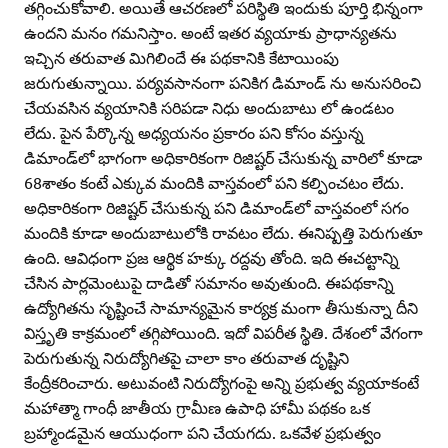
తగ్గించుకోవాలి. అయితే ఆచరణలో పరిస్థితి ఇందుకు పూర్తి భిన్నంగా
ఉందని మనం గమనిస్తాం. అంటే ఇతర వ్యయాకు ప్రాధాన్యతను
ఇచ్చిన తరువాత మిగిలిందే ఈ పథకానికి కేటాయింపు
జరుగుతున్నాయి. పర్యవసానంగా పనికిగ డిమాండ్‌ ను అనుసరించి
చేయవసిన వ్యయానికి సరిపడా నిధు అందుబాటు లో ఉండటం
లేదు. పైన పేర్కొన్న అధ్యయనం ప్రకారం పని కోసం వస్తున్న
డిమాండ్‌లో భాగంగా అధికారికంగా రిజిష్టర్‌ చేసుకున్న వారిలో కూడా
68శాతం కంటే ఎక్కువ మందికి వాస్తవంలో పని కల్పించటం లేదు.
అధికారికంగా రిజిష్టర్‌ చేసుకున్న పని డిమాండ్‌లో వాస్తవంలో సగం
మందికి కూడా అందుబాటులోకి రావటం లేదు. ఈనిష్పత్తి పెరుగుతూ
ఉంది. ఆవిధంగా ప్రజ ఆర్థిక హక్కు రద్దవు తోంది. ఇది ఈచట్టాన్ని
చేసిన పార్లమెంటుపై దాడితో సమానం అవుతుంది. ఈపథకాన్ని
ఉద్యోగితను సృష్టించే సామాన్యమైన కార్యక్ర మంగా తీసుకున్నా దీని
విస్తృతి కాక్రమంలో తగ్గిపోయింది. ఇదో విపరీత స్థితి. దేశంలో వేగంగా
పెరుగుతున్న నిరుద్యోగితపై చాలా కాం తరువాత దృష్టిని
కేంద్రీకరించారు. అటువంటి నిరుద్యోగంపై అన్ని ప్రభుత్వ వ్యయాకంటే
మహాత్మా గాంధీ జాతీయ గ్రామీణ ఉపాధి హామీ పథకం ఒక
బ్రహ్మాండమైన ఆయుధంగా పని చేయగదు. ఒకవేళ ప్రభుత్వం