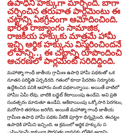
ఉపాధిని హక్కుగా మార్చింది. బాగా
చర్చించిన తరువాత పార్లమెంటు ఈ
చట్టాన్ని ఏకగ్రీవంగా ఆమోదించింది.
భారత రాజ్యాంగం సామాజిక,
రాజకీయ హక్కుకు మాత్రమే హామీ
ఇచ్చి ఆర్థిక హక్కును విస్మరించిందనే
లోపాన్ని… ఈ చట్టాన్ని రూపొందించి
ఆచరణలో పార్లమెంట్‌ సరిదిద్దింది.
మహాత్మా గాంధీ జాతీయ గ్రామీణ ఉపాధి హామీ పథకంతో ఒక
నూతన పరిస్థితి ఏర్పడిరది. గతంలో కూడా పేదరికం నిర్మూనకు
ఉద్దేశించిన పనికి ఆహారం వంటి పథకాున్నాయి. అయితే వాటిలో
హామీు ఏమీ లేవు. వాటికి బడ్జెట్‌ కేటాయింపు ఉండేవి. అవి ప్రతి
సంవత్సరం మారుతూ ఉండేవి. ఆకేటాయింపు ఒక్కోసారి పెరగటం,
మరోసారి తరగటం జరిగేది. అయితే మహాత్మా గాంధీ జాతీయ
గ్రామీణ ఉపాధి హామీ పథకం వీటికి పూర్తిగా భిన్నమైంది. ఈచట్టం
ఉపాధికి హామీని ఇచ్చింది. ఆ క్రమంలో ఆర్థిక హక్కును స
ృష్టించటమే కాకుండా పౌరసత్వ భావనకు లోతైన అర్థాన్ని