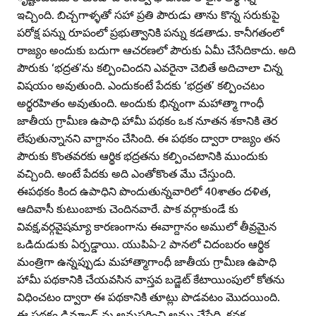
ఇచ్చింది. బిచ్చగాళ్ళతో సహా ప్రతి పౌరుడు తాను కొన్న సరుకుపై
పరోక్ష పన్ను రూపంలో ప్రభుత్వానికి పన్ను కడతాడు. కానీగతంలో
రాజ్యం అందుకు బదుగా ఆచరణలో పౌరుకు ఏమీ చేసేదికాదు. అది
పౌరుకు ‘భద్రత’ను కల్పించిందని ఎవరైనా చెబితే అదిచాలా చిన్న
విషయం అవుతుంది. ఎందుకంటే పేదకు ‘భద్రత’ కల్పించటం
అర్థరహితం అవుతుంది. అందుకు భిన్నంగా మహాత్మా గాంధీ
జాతీయ గ్రామీణ ఉపాధి హామీ పథకం ఒక నూతన శకానికి తెర
లేపుతున్నానని వాగ్దానం చేసింది. ఈ పథకం ద్వారా రాజ్యం తన
పౌరుకు కొంతవరకు ఆర్థిక భద్రతను కల్పించటానికి ముందుకు
వచ్చింది. అంటే పేదకు అది ఎంతోకొంత మేు చేస్తుంది.
ఈపథకం కింద ఉపాధిని పొందుతున్నవారిలో 40శాతం దళిత,
ఆదివాసీ కుటుంబాకు చెందినవారే. పాక వర్గాకుండే కు
వివక్ష,వర్గవైషమ్యా కారణంగాను ఈవాగ్దానం అములో తీవ్రమైన
ఒడిదుడుకు ఏర్పడ్డాయి. యుపిఏ-2 పానలో చిదంబరం ఆర్థిక
మంత్రిగా ఉన్నప్పుడు మహాత్మాగాంధీ జాతీయ గ్రామీణ ఉపాధి
హామీ పథకానికి చేయవసిన వాస్తవ బడ్జెట్‌ కేటాయింపులో కోతను
విధించటం ద్వారా ఈ పథకానికి తూట్లు పొడవటం మొదయింది.
ఈ పథకం డిమాండ్‌ ను అనుసరించి అము చేసేది. కనక