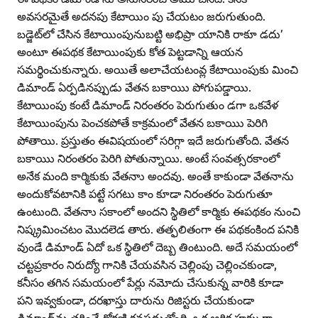
అవసరమైతే అదనపు కేటాయిం పు చేయటం జరుగుతుంది.
బడ్జెట్‌లో చేసిన కేటాయింపునుబట్టి అభిప్రా యానికి రాకూ డదు’
అంటూ ఈపథక కేటాయింపుకు కోత పెట్టడాన్ని ఆయన
సమర్థించుకున్నారు. అయితే అలాచేయటంవ్ల కేటాయింపుకు మించి
డిమాండ్‌ ఏర్పడినప్పుడు వేతన బకాయిు పోగుపడ్డాయి.
కేటాయింపు కంటే డిమాండ్‌ నిరంతరం పెరుగుతుం డగా ఒకవేళ
కేటాయింపును పెంచకపోతే కాక్రమంలో వేతన బకాయిు పెరిగి
పోతాయి. ప్రస్తుతం ఈవిషయంలో సరిగ్గా ఇదే జరుగుతోంది. వేతన
బకాయిు నిరంతరం పెరిగి పోతున్నాయి. అంటే సంవత్సరకాంలో
అనేక మంది కార్మికుకు వేతనాు అందవు. అంతే కాకుండా వేతనాను
అందుకోవటానికి పట్టే సగటు కాం కూడా నిరంతరం పెరుగుతూ
ఉంటుంది. వేతనాు సకాంలో అందని స్థితిలో కార్మికు ఈపథకం నుంచి
నిష్క్రమించటం మొదలెడ తారు. తత్ఫలితంగా ఈ పథకంకింద పనికి
వుండే డిమాండ్‌ ఏదో ఒక స్థితిలో దెబ్బ తింటుంది. అదే సమయంలో
చట్టప్రకారం నిరుద్యో గానికి చేయవసిన చెల్లింపు చెల్లించకుండా,
కనీసం తగిన సమయంలో పేర్లు నమోదు చేసుకున్న వారికి కూడా
పని ఇవ్వకుండా, దరఖాస్తు దారును రిజిస్టరు చేయకుండా
డిమాండ్‌ను తగ్గించే ధోరణి కనపడుతోంది. ఒక ఆర్థిక హక్కుగా