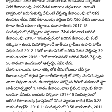
కాక్రమంలో వేతన బకాయిు పెరుగుతాయి. అటువంటి పరిస్థితులో
నికర కేటాయింపు, నికర వేతన బకాయిు తగ్గుతాయి. అయితే
వాస్తవంలో జరుగుతున్న దేమంటే చేస్తున్న కేటాయింపు లో నికడ
ఉండటం లేదు. నికర కేటాయింపు తగ్గటం వన నికర వేతన బకాయిు
కూడా గణనీ యంగా తగ్గాయి. ఉదాహరణకు 2017-18
సంవత్సరంలో ద్రవ్య్బోణం సర్దుబాటు చేసిన తరువాత జరిగిన
కేటాయింపు 2010-11సంవత్సరంలో జరిగిన కేటాయింపు కంటే
తక్కువగా ఉంది. మహాత్మాగాంధీ జాతీయ గ్రామీణ ఉపాధి హామీ
పథకం కింద 2012-13లో కాయాపనతో జరిగిన వేతన చెల్లింపు 39
శాతం ఉండగా 2016-17లో కాయాపనతో జరిగిన వేతన చెల్లింపు
56 శాతంగా ఉండటంలో ఆశ్చర్యం ఏమీ లేదు.
వేతన బకాయిను కూడా లెక్క లోకి తీసుకోకుండా చేసే స్థూ
కేటాయింపులో తగ్గుద స్థూ జాతీయోత్పత్తితో పోల్చి చూసిన ప్పుడు
చాలా తీవ్రంగా ఉంది. ఈ కార్యక్రమం సరిjైున రీతిలో నడవాంటే స్థూ
జాతీయోత్పత్తిలో 1.7శాతం కేటాయించాని ప్రపంచ బ్యాంకు కూడా
అంచనా వేసింది. అందుకు భిన్నంగా 2017-18 సంవత్సరంలో
జరిగిన కేటాయింపు (వాస్తవంలో చేసిన వ్యయం కాదు) కేవం 0.28
శాతం మాత్రమే. 2010-11సంవత్సరంలో 0.58 శాతంగాను, 2011-