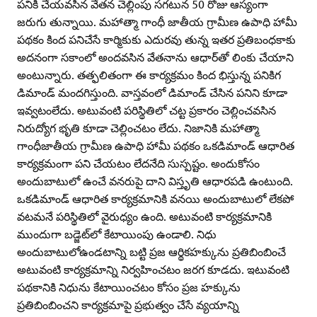
పనికి చేయవసిన వేతన చెల్లింపు సగటున 50 రోజు ఆస్యంగా
జరుగు తున్నాయి. మహాత్మా గాంధీ జాతీయ గ్రామీణ ఉపాధి హామీ
పథకం కింద పనిచేసే కార్మికుకు ఎదురవు తున్న ఇతర ప్రతిబంధకాకు
అదనంగా సకాంలో అందవసిన వేతనాను ఆధార్‌తో లింకు చేయాని
అంటున్నారు. తత్ఫలితంగా ఈ కార్యక్రమం కింద భిస్తున్న పనికిగ
డిమాండ్‌ మందగిస్తుంది. వాస్తవంలో డిమాండ్‌ చేసిన పనిని కూడా
ఇవ్వటంలేదు. అటువంటి పరిస్థితిలో చట్ట ప్రకారం చెల్లించవసిన
నిరుద్యోగ భృతి కూడా చెల్లించటం లేదు. నిజానికి మహాత్మా
గాంధీజాతీయ గ్రామీణ ఉపాధి హామీ పథకం ఒకడిమాండ్‌ ఆధారిత
కార్యక్రమంగా పని చేయటం లేదనేది సుస్పష్టం. అందుకోసం
అందుబాటులో ఉంచే వనరుపై దాని విస్తృతి ఆధారపడి ఉంటుంది.
ఒకడిమాండ్‌ ఆధారిత కార్యక్రమానికి వనయి అందుబాటులో లేకపో
వటమనే పరిస్థితిలో వైరుధ్యం ఉంది. అటువంటి కార్యక్రమానికి
ముందుగా బడ్జెట్‌లో కేటాయింపు ఉండాలి. నిధు
అందుబాటులోఉండటాన్ని బట్టి ప్రజ ఆర్థికహక్కును ప్రతిబింబించే
అటువంటి కార్యక్రమాన్ని నిర్వహించటం జరగ కూడదు. ఇటువంటి
పథకానికి నిధును కేటాయించటం కోసం ప్రజ హక్కును
ప్రతిబింబించని కార్యక్రమాపై ప్రభుత్వం చేసే వ్యయాన్ని