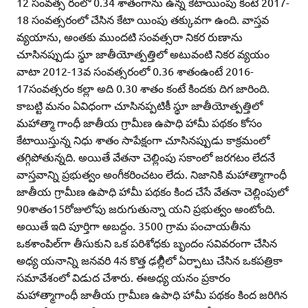
12 సంవత్స రంలో 0.34 శాతంగాను ఉన్న కేటాయింపు కంటే 2017-
18 సంవత్సరంలో చేసిన కేటా యింపు తక్కువగా ఉంది. వాస్తవ
వ్యయాను, అంతకు ముందటి సంవత్సరా నికర రుణాను
చూసినప్పుడు స్థూ జాతీయోత్పత్తిలో అటువంటి నికర వ్యయం
వాటా 2012-13వ సంవత్సరంలో 0.36 శాతంఉంటే 2016-
17సంవత్సరం కల్లా అది 0.30 శాతం కంటే కిందకు దిగ జారింది.
కాబట్టి మనం ఏవిధంగా చూసినప్పటికీ స్థూ జాతీయోత్పత్తిలో
మహాత్మా గాంధీ జాతీయ గ్రామీణ ఉపాధి హామీ పథకం కోసం
కేటాయిస్తున్న నిధు శాతం సాపేక్షంగా చూసినప్పుడు కాక్రమంలో
తగ్గిపోతున్నది. అయితే వేతనా చెల్లింపు సకాంలో జరగటం లేదనే
వాస్తవాన్ని ప్రభుత్వం అంగీకరించటం లేదు. నిజానికి మహాత్మాగాంధీ
జాతీయ గ్రామీణ ఉపాధి హామీ పథకం కింద చేసే వేతనా చెల్లింపులో
90శాతం15రోజులోపు జరుగుతున్నా యని ప్రభుత్వం అంటోంది.
అయితే ఇది పూర్తిగా అబద్దం. 3500 గ్రామ పంచాయతీను
ఒకశాంపిల్‌గా తీసుకుని ఒక పరిశోధకు బృందం సవివరంగా చేసిన
అధ్య యనాన్ని జనవరి 4న కొత్త ఢల్లీిలో ఏర్పాటు చేసిన ఒకపత్రికా
సమావేశంలో విడుద చేశారు. ఈఅధ్య యనం ప్రకారం
మహాత్మాగాంధీ జాతీయ గ్రామీణ ఉపాధి హామీ పథకం కింద జరిగిన