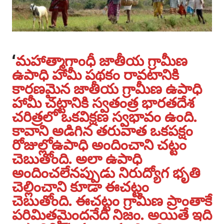
‘
మహాత్మాగాంధీ జాతీయ గ్రామీణ
ఉపాధి హామీ పథకం రావటానికి
కారణమైన జాతీయ గ్రామీణ ఉపాధి
హామీ చట్టానికి స్వతంత్ర భారతదేశ
చరిత్రలో ఒకవిక్షణ స్వభావం ఉంది.
కావాని అడిగిన తరువాత ఒకపక్షం
రోజుల్లోఉపాధి అందించాని చట్టం
చెబుతోంది. అలా ఉపాధి
అందించలేనప్పుడు నిరుద్యోగ భృతి
చెల్లించాని కూడా ఈచట్టం
చెబుతోంది. ఈచట్టం గ్రామీణ ప్రాంతాకే
పరిమితమైందనేది నిజం. అయితే ఇది