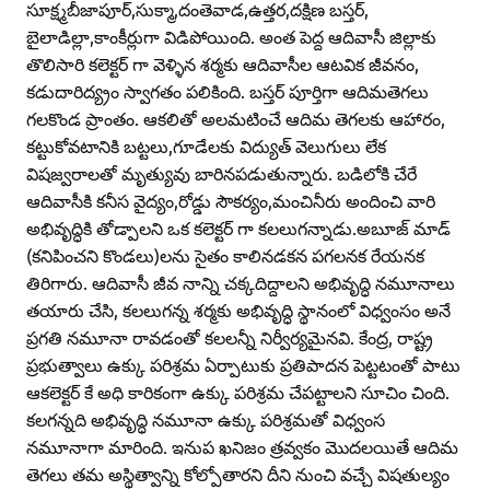
సూక్ష్మబీజాపూర్‌,సుక్మా,దంతెవాడ,ఉత్తర,దక్షిణ బస్తర్‌,
బైలాడిల్లా,కాంకీర్లుగా విడిపోయింది. అంత పెద్ద ఆదివాసీ జిల్లాకు
తొలిసారి కలెక్టర్‌ గా వెళ్ళిన శర్మకు ఆదివాసీల ఆటవిక జీవనం,
కడుదారిద్య్రం స్వాగతం పలికింది. బస్తర్‌ పూర్తిగా ఆదిమతెగలు
గలకొండ ప్రాంతం. ఆకలితో అలమటించే ఆదిమ తెగలకు ఆహారం,
కట్టుకోవటానికి బట్టలు,గూడేలకు విద్యుత్‌ వెలుగులు లేక
విషజ్వరాలతో మృత్యువు బారినపడుతున్నారు. బడిలోకి చేరే
ఆదివాసీకి కనీస వైద్యం,రోడ్డు సౌకర్యం,మంచినీరు అందించి వారి
అభివృద్ధికి తోడ్పాలని ఒక కలెక్టర్‌ గా కలలుగన్నాడు.అబూజ్‌ మాడ్‌
(కనిపించని కొండలు)లను సైతం కాలినడకన పగలనక రేయనక
తిరిగారు. ఆదివాసీ జీవ నాన్ని చక్కదిద్దాలని అభివృద్ధి నమూనాలు
తయారు చేసి, కలలుగన్న శర్మకు అభివృద్ధి స్థానంలో విధ్వంసం అనే
ప్రగతి నమూనా రావడంతో కలలన్నీ నిర్వీర్యమైనవి. కేంద్ర, రాష్ట్ర
ప్రభుత్వాలు ఉక్కు పరిశ్రమ ఏర్పాటుకు ప్రతిపాదన పెట్టటంతో పాటు
ఆకలెక్టర్‌ కే అధి కారికంగా ఉక్కు పరిశ్రమ చేపట్టాలని సూచిం చింది.
కలగన్నది అభివృద్ధి నమూనా ఉక్కు పరిశ్రమతో విధ్వంస
నమూనాగా మారింది. ఇనుప ఖనిజం త్రవ్వకం మొదలయితే ఆదిమ
తెగలు తమ అస్థిత్వాన్ని కోల్పోతారని దీని నుంచి వచ్చే విషతుల్యం