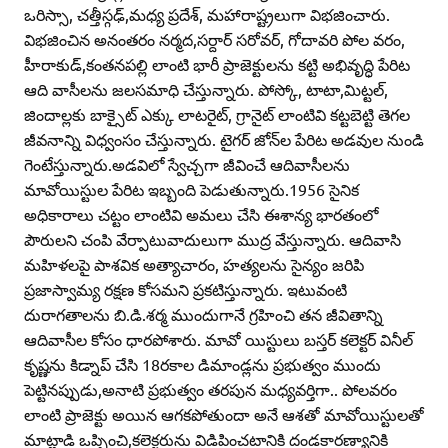
ఒరిస్సా, చత్తీస్గఢ్‌,మధ్య ప్రదేశ్‌, మహారాష్ట్రలుగా విభజించారు.
విభజించిన అనంతరం నర్మద,సర్దార్‌ సరోవర్‌, గోదావరి పోల వరం,
హీరాకుడ్‌,కంతనపల్లి లాంటి భారీ ప్రాజెక్టులను కట్టి అభివృద్ధి పేరిట
ఆది వాసీలను జలసమాధి చేస్తున్నారు. పోస్కో, టాటా,మిట్టల్‌,
జిందాల్లకు బాక్సైట్‌ ఎక్కు లాటరైట్‌, గ్రానైట్‌ లాంటివి కట్టబెట్టి తెగల
జీవనాన్ని విధ్వంసం చేస్తున్నారు. టైగర్‌ జోన్‌ల పేరిట అడవుల నుండి
గెంటేస్తున్నారు.అడవిలో స్వేచ్చగా జీవించే ఆదివాసీలను
మావోయిస్టుల పేరిట ఇబ్బంది పెడుతున్నారు.1956 సైనిక
అధికారాలు చట్టం లాంటివి అమలు చేసి ఈశాన్య భారతంలో
పౌరులని చంపి వేర్పాటువాదులుగా ముద్ర వేస్తున్నారు. ఆదివాసి
మహిళలపై పాశవిక అత్యాచారం, హత్యలను సైన్యం జరిపి
ప్రజాస్వామ్య రక్షణ కోసమని ప్రకటిస్తున్నారు. ఇటువంటి
దురాగతాలను బి.డి.శర్మ ముందుగానే గ్రహించి తన జీవితాన్ని
ఆదివాసీల కోసం ధారపోశారు. మావో యిస్టులు బస్తర్‌ కలెక్టర్‌ వినీల్‌
కృష్ణను కిడ్నాప్‌ చేసి 18రకాల డిమాండ్లను ప్రభుత్వం ముందు
పెట్టినప్పుడు,అనాటి ప్రభుత్వం తరపున మధ్యవర్తిగా.. పోలవరం
లాంటి ప్రాజెక్టు అయిన ఆగకపోతుందా అనే ఆశతో మావోయిస్టులతో
మాట్లాడి ఒప్పించి,కలెక్టరును విడిపించటానికి దండకారణ్యానికి