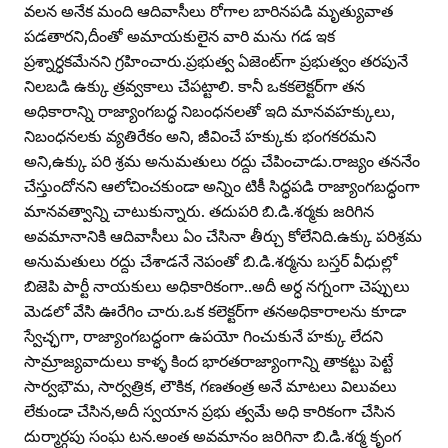
వలన అనేక మంది ఆదివాసీలు రోగాల బారినపడి మృత్యువాత
పడతారని,దీంతో అమాయకులైన వారి మను గడ ఇక
ప్రశ్నార్ధకమేనని గ్రహించారు.ప్రభుత్వ ఏజెంట్‌గా ప్రభుత్వం తరపునే
నిలబడి ఉక్కు త్రవ్వకాలు చేపట్టాలి. కానీ ఒకకలెక్టర్‌గా తన
అధికారాన్ని రాజ్యాంగబద్ధ నిబంధనలతో ఇది మానవహక్కులు,
నిబంధనలకు వ్యతిరేకం అని, జీవించే హక్కుకు భంగకరమని
అని,ఉక్కు పరి శ్రమ అనుమతులు రద్దు చేపించాడు.రాజ్యం తననేం
చేస్తుందోనని ఆలోచించకుండా అన్నిం టికీ సిద్ధపడి రాజ్యాంగబద్ధంగా
మానవత్వాన్ని చాటుకున్నారు. తదుపరి బి.డి.శర్మకు జరిగిన
అవమానానికి ఆదివాసీలు ఏం చేసినా తీర్చు కోలేనిది.ఉక్కు పరిశ్రమ
అనుమతులు రద్దు చేశాడనే నెపంతో బి.డి.శర్మను బస్తర్‌ వీధుల్లో
బిజెపి పార్టీ నాయకులు అధికారికంగా..అదీ అర్ధ నగ్నంగా చెప్పులు
మెడలో వేసి ఊరేగిం చారు.ఒక కలెక్టర్‌గా తనఅధికారాలను కూడా
స్వేచ్ఛగా, రాజ్యాంగబద్ధంగా ఉపయో గించుకునే హక్కు లేదని
సామ్రాజ్యవాదులు కాళ్ళ కింద భారతరాజ్యాంగాన్ని తాకట్టు పెట్టే
సార్వభౌమ, సార్వత్రిక, లౌకిక, గణతంత్ర అనే మాటలు విలువలు
లేకుండా చేసిన,అదీ స్వయాన ప్రభు త్వమే అధి కారికంగా చేసిన
దుర్మార్గపు సంఘ టన.అంత అవమానం జరిగినా బి.డి.శర్మ కృంగ