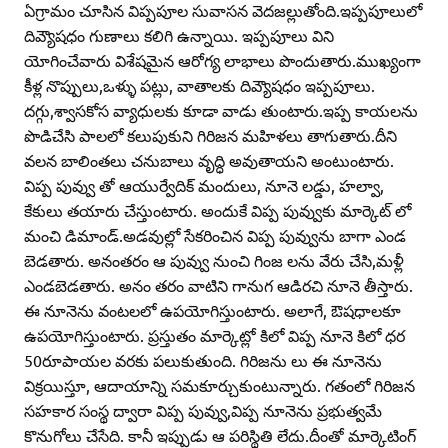
ఏగ్రామం చూసిన విప్పపూల సువాసన వెదజల్లుతోంది.ఇప్పపూలులో
దివ్యౌషధం గుణాలు కలిగి ఉన్నాయి. ఇప్పపూలు విని
యోగించేవారు విశేషమైన ఆరోగ్య లాభాలు పొందుతారు.ముఖ్యంగా
కీళ్ల నొప్పులు,ఒళ్ళు పట్లు, వాతాలకు దివ్యౌషధం ఇప్పపూలు.
దగ్గు,శ్వాసకోస వ్యాధులకు కూడా వాడు తుంటారు.ఇప్ప కాయలను
పొడిచేసి పాలలో కలుపుకుని గిరిజన మహిళలు తాగుతారు.దీని
వలన బాలింతలు చనుబాలు వృద్ధి అవుతాయని అంటుంటారు.
విప్ప పువ్వు తో ఆయుర్వేదిక్‌ మందులు, నూనె లడ్డు, హల్వా,
కేకులు తయారు చేస్తుంటారు. అందుకే విప్ప పువ్వుకు మార్కెట్‌ లో
మంచి డిమాండ్‌.అడవుల్లో సేకరించిన విప్ప పువ్వును బాగా ఎండ
బెడతారు. అనంతరం ఆ పువ్వు నుంచి గింజ లను వేరు చేసి,మళ్లీ
ఎండబెడతారు. అనం తరం వాటిని గానుగ ఆడిరచి నూనె తీస్తారు.
ఈ నూనెను వంటలలో ఉపయోగిస్తుంటారు. అలాగే, ఔషధాలకూ
ఉపయోగిస్తుంటారు. ప్రస్తుతం మార్కెట్లో కిలో విప్ప నూనె కిలో ధర
50రూపాయల వరకు పలుకుతుంది. గిరిజను లు ఈ నూనెను
విక్రయిస్తూ, ఆదాయాన్ని సమకూర్చుకుంటున్నారు. గతంలో గిరిజన
సహకార సంస్థ ద్వారా విప్ప పువ్వు,విప్ప నూనెను ప్రభుత్వమే
కొనుగోలు చేసేది. కానీ ఇప్పుడు ఆ పరిస్థితి లేదు.దీంతో మార్కెటింగ్‌