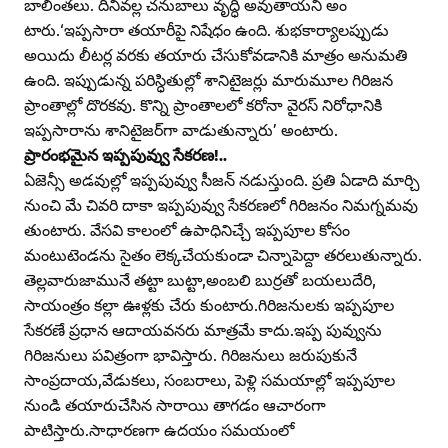
బాలింతలు. దీనివల్ల చనుబాలు వృద్ధి అవుతాయని అం
టారు.‘ఇప్పసారా తయారీపై నిషేధం ఉంది. శుభకార్యాలప్పుడు
అయిదు లీటర్ల వరకు తయారు చేసుకోవడానికి మాత్రం అనుమతి
ఉంది. ఇప్పుడున్న పరిస్ధితుల్లో శానిటైజర్లు మారుమూల గిరిజన
ప్రాంతాల్లో దొరకవు. కొన్ని ప్రాంతాలలో కరోనా వైరస్‌ నిరోధానికి
ఇప్పసారాను శానిటైజర్‌గా వాడుతున్నారు’ అంటారు.
ప్రారంభమైన ఇప్పపువ్వు సేకరణ!..
ఏజెన్సీ అడవుల్లో ఇప్పపువ్వు సీజన్‌ నడుస్తుంది. ప్రతి ఏడాది మార్చి
నుంచి మే చివరి దాకా ఇప్పపువ్వు సేకరణలో గిరిజనం నిమగ్నమవు
తుంటారు. వేసవి కాలంలో ఉపాధినిచ్చే ఇప్పపూల కోసం
మంటుటెండను సైతం లెక్కచేయకుండా చిన్నాపెద్దా తరలుతున్నారు.
తెల్లవారుజామునే తట్టా బుట్టా,అంబలి బుర్రతో బయలుదేరి,
సాయంత్రం కల్లా ఊళ్లకు చేరు కుంటారు.గిరిజనులకు ఇప్పపూల
సేకరణే ప్రధాన ఆదాయవనరు మాత్రమే కాదు.ఇప్ప పువ్వును
గిరిజనులు పవిత్రంగా భావిస్తారు. గిరిజనులు జరుపుకునే
సాంప్రదాయ,వేడుకలు, సంబరాలు, పెళ్లి సమయాల్లో ఇప్పపూల
నుండి తయారుచేసిన సారాయి తాగడం ఆచారంగా
పాటిస్తారు.సాధారణగా ఉదయం సమయంలో