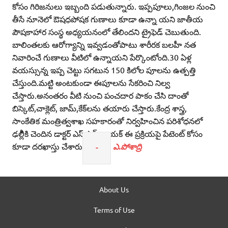
కోసం గిరిజనులు ఇబ్బంది పడుతున్నారు. ఇప్పపూలు,గింజల నుంచి
తీసే నూనెలో ఔషధపోషక గుణాలు కూడా ఉన్నా యని జాతీయ
పౌషకాహార సంస్థ అధ్యయనంలో తేలిందని ట్రైఫెడ్‌ చెబుతుంది.
బాలింతలకు ఆరోగ్యాన్ని ఇవ్వడంతోపాటు శారీరక బలహీ నత
నివారించే గుణాలు వీటిలో ఉన్నాయని పేర్కొంటోంది.30 ఏళ్ల
వయస్సున్న ఇప్ప చెట్టు సగటున 150 కిలోల పూలను ఉత్పత్తి
చేస్తుంది.మట్టి అంటకుండా ఈపూలను సేకరించి నిల్వ
చేస్తారు.అనంతరం వీటి నుంచి పంచదార పాకం చేసి దాంతో
బిస్కెట్‌,చాక్లెట్‌, జామ్‌,కేక్‌లను తయారు చేస్తారు.కేంద్ర శాస్త్ర,
సాంకేతిక మంత్రిత్వశాఖ సహకారంతో నిర్వహించిన పరిశోధనలో
ఢల్లీికి చెందిన డాక్టర్‌ ఎస్‌.ఎన్‌.నాయక్‌ ఈ ప్రక్రియపై పేటెంట్‌ కోసం
కూడా దరఖాస్తు చేశారు
ఎ.పోశాద్రి
-
About Us
Terms of Use