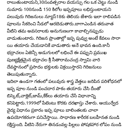
రాలుతుంటాయని,30సంవత్సరాల వయస్సు గల ఒక చెట్టు నుండి
సుమారు 100నుండి 150 కిలోల ఇప్పపూలు లభిస్తుంటాయని
పలువురు గిరిజనులు న్యూస్‌18కు తెలియ జేశారు ఇలా రాలిపడిన
పూలను సేకరించి నీడలో ఆరబెడుతారు.బాగాఎండిన తరువాత
వీటిని తమ అవసరాలకు అనుగుణంగా కావాల్సినప్పుడు
వాడుతుంటారు. గిరిజన ప్రాంతాల్లో ఇప్ప పువ్వు అంటే కేవలం సారా
యి తయారు చేయడానికే వాడుతారు అనే భావన ఉంది.కానీ
భద్రాచలం ఏజెన్సీ అడుగులలో లభించే ఈ పప్పుని ప్రముఖ
పుణ్యక్షేత్రమైన భద్రాచల శ్రీ సీతారామచంద్ర స్వామి వారి
దేవస్థానంలో ప్రసాదం భక్తులకు విక్రయిస్తారని గిరిజనులు
తెలుపుతున్నారు.
ఇదిలా ఉండగా గతంలో పలువురు శాస్త్ర వేత్తలు జరిపిన పరిశోధనలో
ఇప్ప పూల నుండి పంచదార పాకం తయారు చేసి దీంతో
బిస్కెట్‌,చాక్లెట్‌,జామ్‌,కేక్‌లు తయారు చేసే విధానాన్ని
కనిపెట్టారు.1999లో పేటెంటు కొరకు దరఖాస్తు చేశారు. ఆయుర్వేద
వైద్య విధానం ప్రకారం ఇప్ప పూలు బాలింతలకు చాలా
ఉపయోగకరంగా పనిచేస్తాయి. సాధారణ శారీరక బలహీనత నుండి
రక్షిస్తుంది. వీటిని నేరుగా తినడంవల్ల పిల్లలు పోషకహార లోపం నుండి