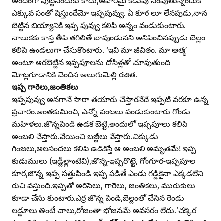
అందంగా పుట్టినందుకు కాదు,ఆహారమై కడుపు నింపుతున్నందుకే
ఎక్కువ సంతో షిస్తుందేమో ఇప్పపువ్వు. ఏ కూర లూ లేనపుడు,నాన
బెట్టిన బియ్యానికి ఇప్ప పువ్వు కలిపి అన్నం వండుకుంటారు.
నాలుకకు కాస్త తీపి తగిలితే బావుండునని అనిపించినప్పుడు బెల్లం
కలిపి ఉండలుగా చేసుకొంటారు. ‘ఇవి మా జీవితం. మా ఆత్మ’
అంటూ ఆరబెట్టిన ఇప్పపూలను దోసిళ్లతో చూపుతుంది
మోట్లగూడానికి చెందిన అలుగుమెల్లి రజిత.
ఇప్ప గారెలు,జంతికలు
ఇప్పపువ్వు అనగానే సారా తయారు చేస్తారనేదే ఇప్పటి వరకూ ఉన్న
ప్రచారం.అంతకుమించి, ఎన్నో వంటలు వండుకుంటారు గోండు
మహిళలు.జొన్నపిండి ఉడక బెట్టి,అందులో ఇప్పపూలు కలిపి
అంబలి చేస్తారు.వేయించి బజ్జీలు వేస్తారు.చిక్కుడు
గింజలు,అలసందలు కలిపి ఉడికిస్తే ఆ అంబలి అమృతమే! ఇప్ప
కుడుములు (ఇడ్లీల్లాంటివి),జొన్న-ఇప్పరొట్టె, గోంగూర-ఇప్పపూల
కూర,జొన్న-ఇప్ప సత్తుపిండి ఇప్ప పడితే ఎండు గడ్డికైనా ఎక్కడలేని
రుచి వస్తుంది.ఇప్పతో అరిసెలు, గారెలు, జంతికలు, మురుకులు
కూడా చేసు కుంటారు.ఎర్ర జొన్న పిండి,బెల్లంతో చేసిన రెండు
లడ్డూలు తింటే చాలు,రోజంతా భోజనమే అవసరం లేదు.‘చక్కెర