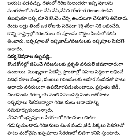
బయట పడవచ్చు. గతంలో గిరిజనులందరూ ఇప్ప పూలను
మంగళంలో పొడిగా చేసి వేపి,వేపిన గోంగూర గింజల పొడిని
కలుపుతూ ఇప్ప నూనె కొంచెం చేర్చి ఉండలుగా చేసుకొని తినేవారు.
రెండు లడ్లు తింటే ఒక రోజుకు సరిపడా శక్తి శరీరా నికి లభించేది.
కొన్ని రాష్ట్రాల్లో గిరిజనులు ఈ పూలను రొట్టెల పిండిలో కలిపి
తింటారు. ఇప్పపూలతో ఇప్పజామ్‌గిరిజనులకు ఇప్పపూల సేకరణే
ఆధారం.
దివ్య ఔషదాల కల్పవల్లి..
కొండకోనల్లో జీవించే గిరిజనులకు ప్రకృతి వనరులే జీవనాధారంగా
ఉంటాయి. ముఖ్యంగా ఏజెన్సీ ప్రాంతాల్లో సహజ సిద్ధంగా లభించే
వివిధ రకాల పండ్లు, పంటలు గిరిజనులకు ఆహార సంపదతో పాటు
ఆదాయ వనరులుగా ఉపయోగపడుతుంటాయి. ప్రస్తుతం జీడీ,
చింతపండు,కరక్కాయ వంటి సహజసిద్ద పంట లతోపాటు
ఇప్పపూలు సేకరణద్వారా గిరిజ నులు ఆదాయాన్ని
సమకూర్చుకుంటున్నారు.
వేసవిలో ఇప్పపూలు సేకరణలో గిరిజనులు బిజీగా
గడుపుతుంటారు.గిరిజనులు చింత పండు,జీడి పిక్కలు సేకరణతో
పాటు మరోవైపు ఇప్పపూలు సేకరణలో బిజీగా కనిపి స్తుంటారు.