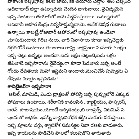
పాకానికి ఇప్పపూవు కలిపి జామ్‌, కేక్‌ తయారు చేస్తాం’ అని చెప్పింది
ఆదిలాబాద్‌ జిల్లా ఉట్నూరుకు చెందిన భాగుబాయి. వైవిధ్యమైన
ఇప్ప వంటకాల తయారీలో ఆమె సిద్ధహస్తురాలు. ఉట్నూరులో
ఆదివాసీ ఆహార కేంద్రం నిర్వహిస్తున్నదామె. అనేక ఔషధ గుణాలు
ఉన్నాయి కాబట్టే,రోజువారీ ఆహారంలో ఇప్పపూవు ఉండేలా
చూసుకుంటారు గిరిజ నులు. వారి నివాసాలు కూడా ఇప్పచెట్లకు
దగ్గరలోనే ఉంటాయి.తెలంగాణ రాష్ట్ర వ్యాప్తంగా సుమారు 5లక్షల
ఇప్ప చెట్లు ఉన్నట్లు అంచనా.ఐదు లక్షల చెట్లంటే,ఐదు లక్షల
జీవితాలే.ఇప్పసారాను నైవేద్యంగా కూడా పెడతారు.ఇప్ప అంటే
గోండు దేవతలకు మహా ఇష్టమని అంటారు.మంచిచేసే పువ్వును ఏ
దేవుడు మాత్రం ఇష్టపడడు!
శానిటైజర్‌గా ఇప్పసారా!
‘ఆపిల్‌, మామిడి, ఎండు ద్రాక్షలతో పోలిస్తే ఇప్ప పువ్వులోనే ఎక్కువ
పోషకాలు ఉంటాయి. శరీరానికి కావలసిన ..క్యాల్షియం, ఫాస్పరస్‌,
ఐరన్‌, పొటాషియం,యాంటీ ఆక్సిడెంట్లు,బి-కాంప్లెక్స్‌, విటమిన్‌-సి
ఇందులో అధికం. ఇవన్నీ వ్యాధినిరోధక శక్తిని మెరుగు పరుస్తాయి.
ఇప్ప పూలను దగ్గు, శ్వాసకోశ సమస్యల నివా రణకు వాడతారు.
ఇప్ప కాయలను పొడిచేసి పాలలో కలుపుకొని తాగుతారు