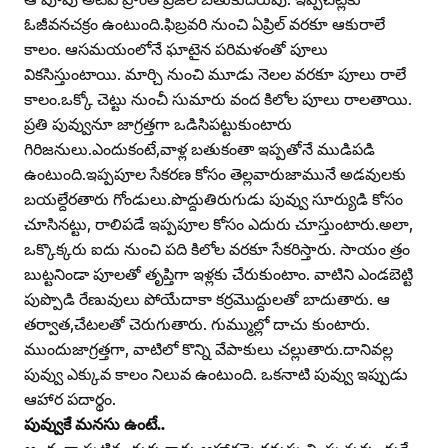
ఓజీవనచక్రం ఉంటుంది.ఫిబ్రవరి నుంచి ఏప్రిల్‌ వరకూ ఆకురాలే
కాలం. ఆసమయంలోనే ఘాటైన పరిమళంతో పూలు
వికసిస్తుంటాయి. మార్చి నుంచి మూడు నెలల వరకూ పూలు రాలే
కాలం.ఒక్కో చెట్టు నుంచీ సుమారు వంద కిలోల పూలు రాలతాయి.
ప్రతి పువ్వునూ జాగ్రత్తగా ఒడిసిపట్టుకుంటారు
గిరిజనులు.ఎందుకంటే,వాళ్ల బతుకంతా ఇప్పతోనే ముడిపడి
ఉంటుంది.ఇప్పపూల సేకరణ కోసం తెల్లవారుజామునే అడవులకు
బయల్దేరతారు గోండులు.పొద్దుతిరుగుడు పువ్వు సూర్యుడి కోసం
చూసినట్టు, రాలిపడే ఇప్పపూల కోసం ఎదురు చూస్తుంటారు.అలా,
ఒక్కొక్కరు ఐదు నుంచి పది కిలోల వరకూ సేకరిస్తారు. సాయం త్రం
బుట్టనిండా పూలతో తృప్తిగా ఇళ్లకు చేరుకుంటాం. వాటిని ఎండబెట్టి
పుప్పొడి రేణువులు పోయేదాకా కర్రమొద్దులతో బాదుతారు. ఆ
తర్వాత,చేటలతో చెరుగుతారు. గుమ్ముల్లో దాచు కుంటారు.
ముందుజాగ్రత్తగా, వాటిలో కొన్ని వేపాకులు చల్లుతారు.దానివల్ల
పువ్వు ఎక్కువ కాలం నిలువ ఉంటుంది. ఒకనాటి పువ్వు ఇప్పుడు
ఆహార పదార్థం.
పువ్వుకే మనసు ఉంటే..