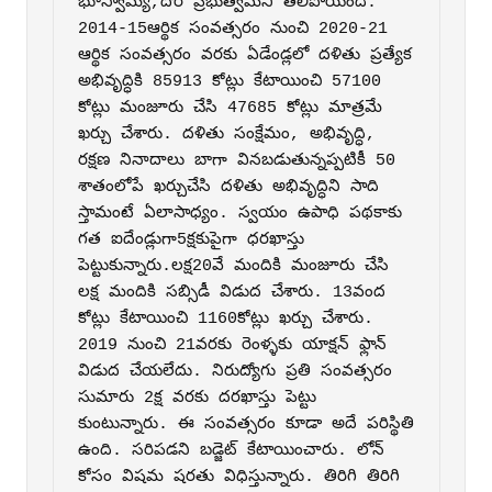
భూస్వామ్య,దొర ప్రభుత్వమని తేలిపోయింది. 
2014-15ఆర్థిక సంవత్సరం నుంచి 2020-21 
ఆర్థిక సంవత్సరం వరకు ఏడేండ్లలో దళితు ప్రత్యేక 
అభివృద్ధికి 85913 కోట్లు కేటాయించి 57100 
కోట్లు మంజూరు చేసి 47685 కోట్లు మాత్రమే 
ఖర్చు చేశారు. దళితు సంక్షేమం, అభివృద్ధి, 
రక్షణ నినాదాలు బాగా వినబడుతున్నప్పటికీ 50 
శాతంలోపే ఖర్చుచేసి దళితు అభివృద్ధిని సాది 
స్తామంటే ఏలాసాధ్యం. స్వయం ఉపాధి పథకాకు 
గత ఐదేండ్లుగా5క్షకుపైగా ధరఖాస్తు 
పెట్టుకున్నారు.ల‌క్ష20వే మందికి మంజూరు చేసి 
ల‌క్ష మందికి సబ్సిడీ విడుద చేశారు. 13వంద 
కోట్లు కేటాయించి 1160కోట్లు ఖర్చు చేశారు. 
2019 నుంచి 21వరకు రెంళ్ళ‌‌కు యాక్షన్‌ ఫ్లాన్‌ 
విడుద చేయలేదు. నిరుద్యోగు ప్రతి సంవత్సరం 
సుమారు 2క్ష వరకు దరఖాస్తు పెట్టు 
కుంటున్నారు. ఈ సంవత్సరం కూడా అదే పరిస్థితి 
ఉంది. సరిపడని బడ్జెట్‌ కేటాయించారు. లోన్‌ 
కోసం విషమ షరతు విధిస్తున్నారు. తిరిగి తిరిగి 