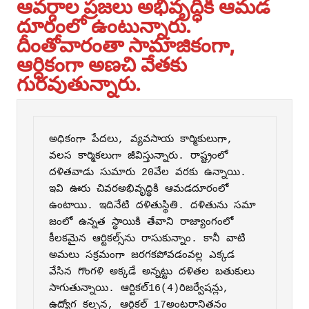
ఆవర్గాల‌ ప్రజలు అభివృద్ధికి ఆమడ
దూరంలో ఉంటున్నారు.
దీంతోవారంతా సామాజికంగా,
ఆర్ధికంగా అణచి వేతకు
గురవుతున్నారు.
అధికంగా పేదలు, వ్యవసాయ కార్మికులుగా, 
వల‌స కార్మికలుగా జీవిస్తున్నారు. రాష్ట్రంలో 
దళితవాడు సుమారు 20వేల‌ వరకు ఉన్నాయి. 
ఇవి ఊరు చివరఅభివృద్థికి ఆమడదూరంలో 
ఉంటాయి. ఇదినేటి దళితుస్థితి. దళితును సమా 
జంలో ఉన్నత స్థాయికి తేవాని రాజ్యాంగంలో 
కీల‌కమైన ఆర్టికల్స్‌ను రాసుకున్నాం. కానీ వాటి 
అమలు సక్రమంగా జరగకపోవడంవ‌ల్ల‌ ఎక్కడ 
వేసిన గొంగళి అక్కడే అన్నట్టు దళితల బతుకులు 
సాగుతున్నాయి. ఆర్టికల్‌16(4)రిజర్వేషన్లు, 
ఉద్యోగ కల్ప‌న‌, ఆర్టికల్‌ 17అంటరానితనం 