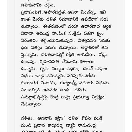
ఉపాధిహామీ చట్టం, 
ప్రజాపంపిణీ,ఆహారభద్రత,ఆసరా ఫించన్స్‌, ఇవి 
కొంత మేరకు దళిత సమాజానికి ఉపయోగ పడు 
తున్నాయి. ఈతరుణంలో నయా ఉదారవాద ఆర్థిక 
విధానా అమువ్ల సాంఘిక సంక్షేమ పథకా క్ష్యం 
నిరంతరం తగ్గించబడుతున్నది. నిత్యవసర సరుకు 
ధరు నిత్యం పెరుగు తున్నాయి. అర్థాకలితో జీవి 
స్తున్నారు. దళితవాడల్లో రక్షిత తాగునీరు, రోడ్లు 
ఉండవు. గృహవసతి లేనివారు 30శాతం 
ఉన్నారు. గృహ నిర్మాణ పథకం, డబల్‌ బెడ్రూం 
పథకాు ఇండ్ల సమస్యను పరిష్కరించలేదు. 
కులాంతర వివాహాు, కళ్యాణక్ష్మీ పథకాకు నిధును 
పెంచాల్సిన అవసరం ఉంది. దళితు 
సమగ్రాభివృద్ధిపై కేంద్ర రాష్ట్ర ప్రభుత్వాు నిర్లక్ష్యం 
చేస్తున్నాయి. 

దళితు, ఆదివాసీ కష్టాు` దళిత్‌ శోషన్‌ ముక్తి 
మంచ్‌ ప్రధాన కార్యదర్శి డాక్టర్‌ రామచంద్ర
