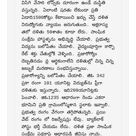
విసిగి వేసారి లోన్స్‌కు దూరంగా ఉండే దుస్థితి 
వస్తున్నది. ఏలాంటి షరతు లేకుండా ప్రతి 
ఏడాది1500కోట్లు కేటాయించి ఖర్చు చేస్తే దళిత 
నిరుద్యోగుకు న్యాయం జరుగుతుంది. అక్షరాస్య 
తలో దళితు 50శాతం కూడా లేరు. సాంఘిక 
సంక్షేమ హాస్టళ్ళను అభివృద్ధి చేయాలి. ప్రభుత్వ 
విద్యను బలోపేతం చేయాలి. వైద్యంపూర్తిగా కార్పొ 
రేట్‌ శక్తు చేతుల్లోకి వెళ్ళింది. ప్రజారోగ్యోం 
దెబ్బతినడం వ్ల ఆర్థికంగాలేని దళితుల్లో చిన్న చిన్న 
జబ్బుకే మరణాలు సంభవిస్తున్నాయి. 
ప్రజారోగ్యాన్ని బలోపేతం చేయాలి. జీఓ 342 
ప్రకా రంగా 101 యూనిట్ల విద్యుత్‌ను ఫ్రీగా 
దళితుకు ఇస్తున్నారు. ఇది200యూనిట్లకు 
పెంచాలి. జిఓ1235 ఆధారంగా రెండు ఎకరా 
భూమిని ప్రతి గ్రామంలోస్మశాన స్థలాకు ఇవ్వాలి. 
ప్రభుత్వ రంగం వేగంగా తగ్గిపోతున్నది. ప్రయి 
వేట్‌ రంగం లో రిజర్వేషన్లు లేవు. బ్యాక్‌లాక్‌ 
పోస్టు భర్తీ చేయడం లేదు. దళిత ప్రజు సాంఘిక 
సంక్షేమ పథకాపై ఆధారపడి జీవిస్తు న్నారు. 