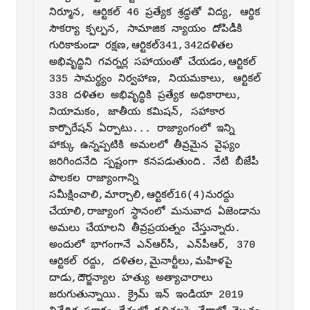
నిర్మూన, ఆర్టికల్‌ 46 ప్రత్యేక శ్రద్ధతో విద్య, ఆర్థిక 
సౌకర్యా క్పల్ప‌న, సామాజిక న్యాయం దోపిడీకి 
గురికాకుండా రక్షణ,ఆర్టికల్‌341,342దళితల‌ 
అభివృద్థిని గవర్నర్ల సహాయంతో చేయడం,ఆర్టికల్‌ 
335 సామర్థ్యం నిర్వహాణ, నియమకాలు, ఆర్టికల్‌ 
338 దళితల‌ అభివృద్థికి ప్రత్యేక అధికారాలు, 
నియామకం, జాతీయ కమిషన్‌, సహాకార 
కార్పొరేషన్‌ ఏర్పాటు... రాజ్యాంగంలో ఇన్ని 
హాక్కు ఉన్నప్పటికి అమల‌లో తీవ్రమైన వైఫ్యం 
జరిగిందనేది స్పష్టంగా కనపడుతుంది. నేటి బీజేపీ 
పాల‌కల‌ రాజ్యాంగాన్ని 
సమీక్షించాలి,మార్చాలి,ఆర్టికల్‌16(4)నురద్దు 
చేయాలి,రాజ్యాంగ స్థానంలో మనువాద ఏజెండాను 
అమ‌లు చేయాల‌ని తీవ్రప్రయత్నం చేస్తున్నారు. 
అందులో భాగంగానే ఎన్‌ఆర్‌సీ, ఎన్‌పీఆర్‌, 370 
ఆర్టికల్‌ రద్దు, దళితల‌,మైనార్టీలు,మహిళపై 
దాడు,దౌర్జన్యాల హత్యు అత్యాచారాలు 
జరుగుతున్నాయి. క్రైమ్‌ ఇన్‌ ఇండియా 2019 