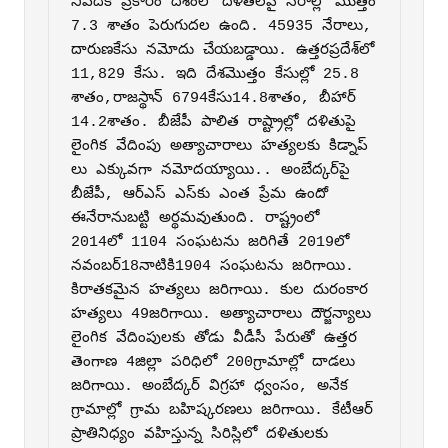
నివేదిక ప్రకారం దేశంలో దళితల‌పై నేరాల్లో మొత్తం 
7.3 శాతం పెరుగుదల‌ ఉంది. 45935 నేరాలు, 
దారుణకేసు నమోదు చేయబడ్డాయి. ఉత్తరప్రదేశ్‌లో 
11,829 కేసు. ఇది దేశమొత్తం కేసుల్లో 25.8 
శాతం,రాజస్థాన్‌ 6794కేసు14.8శాతం, బీహార్‌ 
14.2శాతం. బీజేపీ పాలిత రాష్ట్రాల్లో దళితుపై 
లైంగిక వేదింపు అత్యాచారాలు హత్యల‌కు కిడ్నాప్ 
లు ఎక్కువగా నమోదయ్యాయి.. అంబేద్కర్‌పై 
బీజేపీ, ఆర్‌ఎస్‌ ఎస్‌కు ఎంత ప్రేమ ఉందో 
ఈనేరానుబట్టి అర్థమవుతుంది. రాష్ట్రంలో 
2014లో 1104 సంఘటను జరిగితే 2019లో 
నవంబర్‌18నాటికి1904 సంఘటను జరిగాయి. 
కిరాతకమైన హత్యలు జరిగాయి. కుల దురంకార 
హత్యలు 49జరిగాయి. అత్యాచారాలు దౌర్జన్యాలు 
లైంగిక వేదింపుల‌కు తోడు వీడీసీ పేరుతో ఉత్తర 
తెంగాణ 4జిల్లా పరిధిలో 200గ్రామాల్లో దాడలు 
జరిగాయి. అంబేద్కర్‌ విగ్రహా ధ్వంసం, అనేక 
గ్రామాల్లో గ్రామ బహిష్కరణలు జరిగాయి. కేటీఆర్‌ 
ప్రాతినిధ్యం వహిస్తున్న సిరిస్లిలో దళితుల‌కు 