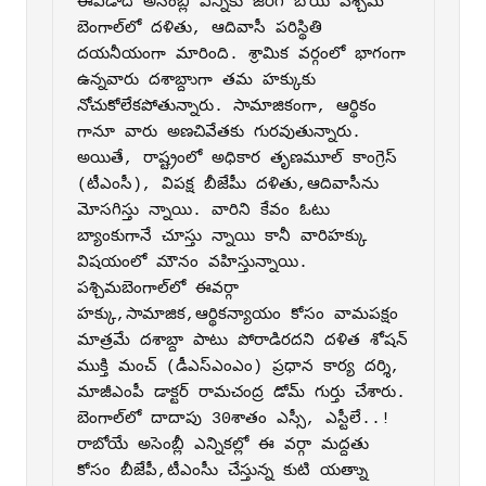
ఈఏడాది అసెంబ్లీ ఎన్నికు జరగ బోయే పశ్చిమ 
బెంగాల్‌లో దళితు, ఆదివాసీ పరిస్థితి 
దయనీయంగా మారింది. శ్రామిక వర్గంలో భాగంగా 
ఉన్నవారు దశాబ్దాుగా తమ హక్కుకు 
నోచుకోలేకపోతున్నారు. సామాజికంగా, ఆర్థికం 
గానూ వారు అణచివేతకు గురవుతున్నారు. 
అయితే, రాష్ట్రంలో అధికార తృణమూల్‌ కాంగ్రెస్‌ 
(టీఎంసీ), విపక్ష బీజేపీు దళితు,ఆదివాసీను 
మోసగిస్తు న్నాయి. వారిని కేవం ఓటు 
బ్యాంకుగానే చూస్తు న్నాయి కానీ వారిహక్కు 
విషయంలో మౌనం వహిస్తున్నాయి. 
పశ్చిమబెంగాల్‌లో ఈవర్గా 
హక్కు,సామాజిక,ఆర్థికన్యాయం కోసం వామపక్షం 
మాత్రమే దశాబ్దా పాటు పోరాడిరదని దళిత శోషన్‌ 
ముక్తి మంచ్‌ (డీఎస్‌ఎంఎం) ప్రధాన కార్య దర్శి, 
మాజీఎంపీ డాక్టర్‌ రామచంద్ర డోమ్‌ గుర్తు చేశారు.

బెంగాల్‌లో దాదాపు 30శాతం ఎస్సీ, ఎస్టీలే..!

రాబోయే అసెంబ్లీ ఎన్నికల్లో ఈ వర్గా మద్దతు 
కోసం బీజేపీ,టీఎంసీు చేస్తున్న కుటి యత్నాు 