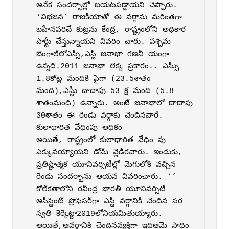
అనేక సందర్భాల్లో బయటపడ్డాయని చెప్పారు. 
‘విభజన’ రాజకీయాతో ఈ వర్గాను మరింతగా 
బహీనపరిచే కుట్రను కేంద్ర, రాష్ట్రంలోని అధికార 
పార్టీు చేస్తున్నాయని వివరిం చారు. పశ్చిమ 
బెంగాల్‌లోఎస్సీ,ఎస్టీ జనాభా గణనీ యంగా 
ఉన్నది.2011 జనాభా లెక్క ప్రకారం.. ఎస్సీు 
1.8కోట్ల మందికి పైగా (23.5శాతం 
మంది),ఎస్టీు దాదాపు 53 క్ష మంది (5.8 
శాతంమంది) ఉన్నారు. అంటే జనాభాలో దాదాపు 
30శాతం ఈ రెండు వర్గాకు చెందినవారే.

కులాధారిత వేధింపు అధికం

అయితే, రాష్ట్రంలో కులాధారిత వేధిం పు 
ఎక్కువయ్యాయని డోమ్‌ వ్లెడిరచారు. ఇందుకు, 
ప్రతిష్టాత్మక యూనివర్సిటీల్లో మెగులోకి వచ్చిన 
రెండు సందర్భాను ఆయన వివరించారు. ‘’ 
కోల్‌కతాలోని రవీంద్ర భారతీ యూనివర్సిటీ 
అసిస్టెంట్‌ ప్రొఫెసర్‌గా ఎస్టీ వర్గానికి చెందిన సర 
స్వతి కెర్కెట్టా2019లోనియమితుయ్యారు. 
అయితే,ఆవర్గానికి చెందినవ్యక్తిగా ఇదిఆమె సాధిం 