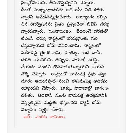
ప్రజల్లోవిభజను తీసుకొస్తున్నదని చెప్పారు. 
దీంతో,ముఖ్యంగాదళితు,ఆదివాసీు విడి పోతు 
న్నారని ఆవేదనవ్యక్తంచేశారు. రాజ్యాంగం కల్పిం 
చిన రిజర్వేషన్లను సైతం ప్రశ్నించేలా బీజేపీ చర్యు 
న్నాయన్నారు. గుండాయిజం, బెదిరించే ధోరణితో 
టీఎంసీ చర్యు రాష్ట్రంలో భయభ్రాంతు గురి 
చేస్తున్నాయని డోమ్‌ వివరించారు. రాష్ట్రంలో 
మహిళపై లైంగికదాడు, హత్యు, ఆది వాసీ, 
దళిత యువకును తప్పుడు సాకుతో అరెస్టు 
చేయడం వంటివి కొనసాగుతున్నాయని ఆయన 
నొక్కి చెప్పారు. రాష్ట్రంలో వామపక్ష ప్రభు త్వం 
దూరం అయినప్పటి నుంచి ఈసమస్యు అధికమ 
య్యాయని చెప్పారు. హక్కు పోరాటాల్లో భాగంగా 
దళితు, ఆదివాసీ నుంచి వామపక్ష ఉద్యమానికి 
విస్తృతమైన మద్దతు భిస్తుందని డాక్టర్‌ డోమ్‌ 
-ఆర్‌. వెంకట రాములు