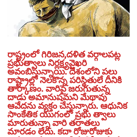
రాష్ట్రంలో గిరిజన,దళిత వర్గాల‌పట్ల
ప్రభుత్వాలు నిర్లక్ష్యవైఖరి
అవంబిస్తున్నాయి. దేశంలోని పలు
రాష్ట్రాల్లో నెల‌కొన్న‌ పరిస్థితులే దీనికి
తార్కాణం. వారిపై జరుగుతున్న
దాడు అమానుషమని మేథావు
ఆవేదను వ్యక్తం చేస్తున్నారు. ఆధునిక
సాంకేతిక యుగంలో ప్రభు త్వాలు
మారుతున్నా వారి తరాతలు
మారడం లేదు. కదా రోజురోజుకు