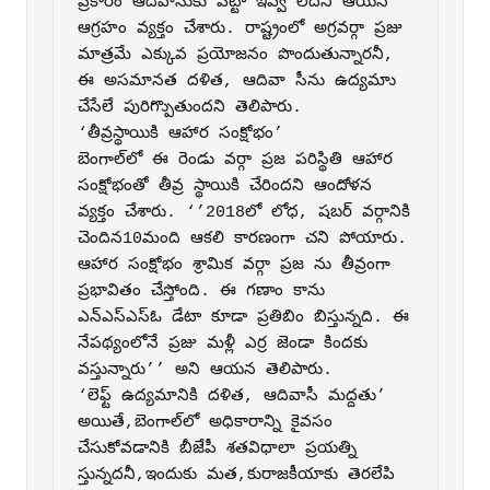
ప్రకారం ఆదివాసుకు పట్టా ఇవ్వ లేదని ఆయన 
ఆగ్రహం వ్యక్తం చేశారు. రాష్ట్రంలో అగ్రవర్గా ప్రజు 
మాత్రమే ఎక్కువ ప్రయోజనం పొందుతున్నారనీ, 
ఈ అసమానత దళిత, ఆదివా సీను ఉద్యమాు 
చేసేలే పురిగ్పొుతుందని తెలిపారు.

‘తీవ్రస్థాయికి ఆహార సంక్షోభం’

బెంగాల్‌లో ఈ రెండు వర్గా ప్రజ పరిస్థితి ఆహార 
సంక్షోభంతో తీవ్ర స్థాయికి చేరిందని ఆందోళన 
వ్యక్తం చేశారు. ‘’2018లో లోధ, షబర్‌ వర్గానికి 
చెందిన10మంది ఆకలి కారణంగా చని పోయారు. 
ఆహార సంక్షోభం శ్రామిక వర్గా ప్రజ ను తీవ్రంగా 
ప్రభావితం చేస్తోంది. ఈ గణాం కాను 
ఎన్‌ఎస్‌ఎస్‌ఓ డేటా కూడా ప్రతిబిం బిస్తున్నది. ఈ 
నేపథ్యంలోనే ప్రజు మళ్లీ ఎర్ర జెండా కిందకు 
వస్తున్నారు’’ అని ఆయన తెలిపారు.

‘లెఫ్ట్‌ ఉద్యమానికి దళిత, ఆదివాసీ మద్దతు’

అయితే,బెంగాల్‌లో అధికారాన్ని కైవసం 
చేసుకోవడానికి బీజేపీ శతవిధాలా ప్రయత్ని 
స్తున్నదనీ,ఇందుకు మత,కురాజకీయాకు తెరలేపి 