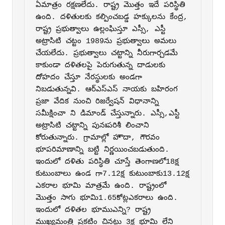
ఏమాత్రం రక్షణలేదు. రాష్ట్ర మొత్తం ఇదే పరిస్థితి 
ఉంది. దళితుల‌కు కల్పించబడ్డ హక్కుల‌ను కేంద్ర, 
రాష్ట్ర ప్రభుత్వాలు ఉల్లంఘిస్తూ ఎస్సీ, ఎస్టీ 
అట్రాసిటి చట్టం 1989ను ప్రభుత్వాలు అమ‌లు 
చేయలేదు. ప్రభుత్వాలు చట్టాన్ని నీరుగార్చడమే 
కాకుండా దళితల‌పై పెరుగుతున్న దాడుల‌కు 
దోహదం చేస్తూ నేరస్థుల‌కు అండగా 
నిబడుతున్నవి. ఆర్‌ఎస్‌ఎస్‌ నాయకు బహిరంగ 
ప్రజా వేదిక నుంచి రిజర్వేషన్‌ విధానాన్ని 
సమీక్షించా ని డిమాండ్‌ చేస్తున్నారు. ఎస్సీ,ఎస్టీ 
అట్రాసిటి చట్టాన్ని పునః‌పరిశీ లించాని 
కోరుతున్నారు. గ్రామాల్లో హౌదా, గౌరవం 
భూపరిమాణాన్ని బట్టి నిర్ణయించబడుతుంది. 
ఇందులో దళితు పరిస్థితి చూస్తే తెంగాణలో18క్ష 
కుటుంబాలు ఉండ గా7.12క్ష కుటుంబాకు13.12క్ష 
ఎకరాల‌ భూమి మాత్రమే ఉంది. రాష్ట్రంలో 
మొత్తం సాగు భూమి1.65కోట్లఎకరాలు ఉంది. 
ఇందులో దళితల‌ భూముఎన్ని? రాష్ట్ర 
ముఖ్యమంత్రి ప్రకటిం చినట్టు 3క్ష భూమి లేని 