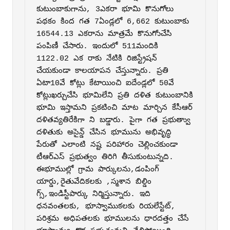
కుటుంబాకుగాను, 3ఎకరా భూమి కొనుగోలు 
పథకం కింద గత 7ఏండ్లలో 6,662 కుటుంబాకు 
16544.13 ఎకరాను మాత్రమే కొనుగోుచేసి 
పంపిణీ చేసారు. ఇందులో 511మందికి 
1122.02 ఎక రాకు నేటికి రిజిస్ట్రేషన్‌ 
చేయకుండా కాల‌యాపన చేస్తున్నారు. ప్రతి 
ఏటా10వే కోట్లు కేటాయించి ఐదేండ్లలో 50వే 
కోట్లుఖర్చుచేసి భూమిలేని ప్రతి దళిత కుటుంబానికి 
భూమి ఇస్తామని ప్రకటించి మాట మార్చిన కేసీఆర్‌ 
దళితవ్యతిరేకిగా ని బడ్డారు. పైగా గత ప్రభుత్వాు 
దళితుకు అసైన్డ్‌ చేసిన భూమును అభివృద్ధి 
పేరుతో ఎలాంటి నష్ట పరిహారం చెల్లించకుండా 
టీఆర్‌ఎస్‌ ప్రభుత్వం తిరిగి తీసుకుంటున్నది. 
ఈభూముల్లో గ్రామ పార్కుల‌ను,డంపింగ్‌ 
యార్డు,రైతువేదికల‌కు ,స్మశాన బిల్డిం 
గ్స్‌,ఇండిస్టీపార్కు నిర్మిస్తున్నారు. ఇది 
ధనవంతల‌కు, భూస్వాముకల‌కు రియలేస్టేట్‌, 
పరిశ్రమ అధిపతల‌కు భూముల‌ను ధారదత్తం చేసే 