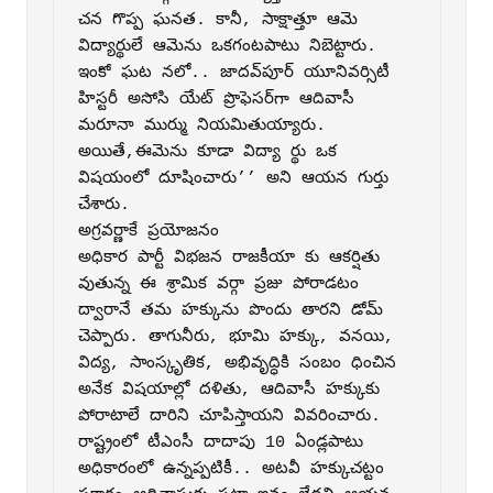
చన గొప్ప ఘనత. కానీ, సాక్షాత్తూ ఆమె 
విద్యార్థులే ఆమెను ఒకగంటపాటు నిబెట్టారు. 
ఇంకో ఘట నలో.. జాదవ్‌పూర్‌ యూనివర్సిటీ 
హిస్టరీ అసోసి యేట్‌ ప్రొఫెసర్‌గా ఆదివాసీ 
మరూనా ముర్ము నియమితుయ్యారు. 
అయితే,ఈమెను కూడా విద్యా ర్థు ఒక 
విషయంలో దూషించారు’’ అని ఆయన గుర్తు 
చేశారు.

అగ్రవర్ణాకే ప్రయోజనం

అధికార పార్టీ విభజన రాజకీయా కు ఆకర్షితు 
వుతున్న ఈ శ్రామిక వర్గా ప్రజు పోరాడటం 
ద్వారానే తమ హక్కును పొందు తారని డోమ్‌ 
చెప్పారు. తాగునీరు, భూమి హక్కు, వనయి, 
విద్య, సాంస్కృతిక, అభివృద్ధికి సంబం ధించిన 
అనేక విషయాల్లో దళితు, ఆదివాసీ హక్కుకు 
పోరాటాలే దారిని చూపిస్తాయని వివరించారు. 
రాష్ట్రంలో టీఎంసీ దాదాపు 10 ఏండ్లపాటు 
అధికారంలో ఉన్నప్పటికీ.. అటవీ హక్కుచట్టం 