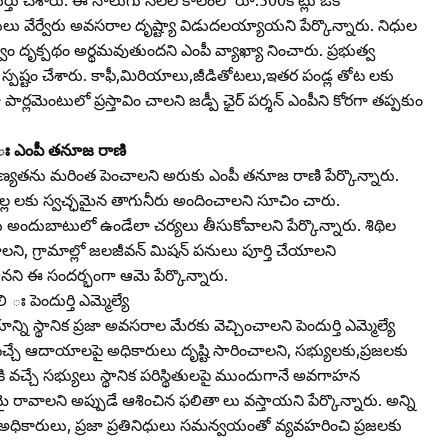
ధులు వేర్వేరు అవసరాల దృష్ట్యా విడుదలయ్యాయని పేర్కొన్నారు. నిధుల
త్వం దృక్పథం అర్థమవుతుందని ఎంపీ వ్యాఖ్యా నించారు. ప్రభుత్వ
పీ స్పష్టం చేశారు. కాఫీ,మిరియాలు,జీడితోటలు,ఇతర పండ్ల తోట లకు
లమెంటులో ప్రస్తావిం చాలని జడ్పీ ఛైర్‌ పర్శన్‌ ఎంపీని కోరగా తప్పకుం
ి ః ఎంపీ తనూజ రాణి
నాణ్యతను మరింత పెంచాలని అరుకు ఎంపీ తనూజ రాణి పేర్కొన్నారు.
్ల లకు స్వచ్ఛమైన తాగునీరు అందించాలని సూచిం చారు.
 అందుబాటులో ఉండేలా చర్యలు తీసుకోవాలని పేర్కొన్నారు. శిథిల
ని, గ్రామాల్లో జలజీవన్‌ మిషన్‌ పనులు పూర్తి చేయాలని
తానని ఈ సందర్భంగా ఆమె పేర్కొన్నారు.
ః పెందుర్తి ఎమ్మెల్యే
్ని స్థానిక ప్రజా అవసరాల మేరకు వెచ్చించాలని పెందుర్తి ఎమ్మెల్యే
 వచ్చే ఆదాయాలపై అధికారులు దృష్టి సారించాలని, సభ్యులకు,ప్రజలకు
వచ్చే సభ్యులు స్థానిక పరిస్థితులపై ముందుగానే అవగాహన
ై రావాలని అప్పుడే ఆశించిన ఫలితా లు వస్తాయని పేర్కొన్నారు. అన్ని
ధికారులు, ప్రజా ప్రతినిధులు సమన్వయంతో వ్యవహరించి ప్రజలకు