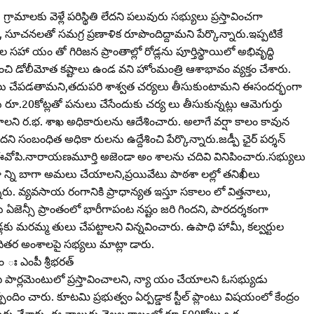
 గ్రామాలకు వెళ్లే పరిస్థితి లేదని పలువురు సభ్యులు ప్రస్తావించగా
ు, సూచనలతో సమగ్ర ప్రణాళిక రూపొందిద్దామని పేర్కొన్నారు.ఇప్పటికే
ధుల సహా యం తో గిరిజన ప్రాంతాల్లో రోడ్లను పూర్తిస్థాయిలో అభివృద్ధి
ంచి డోలీమోత కష్టాలు ఉండ వని హోంమంత్రి ఆశాభావం వ్యక్తం చేశారు.
ర్యలు చేపడతామని,తదుపరి శాశ్వత చర్యలు తీసుకుంటామని ఈసందర్భంగా
కు రూ.20కోట్లతో పనులు చేసేందుకు చర్య లు తీసుకున్నట్లు ఆమెగుర్తు
చాలని ర.భ. శాఖ అధికారులను ఆదేశించారు. అలాగే వర్షా కాలం కావున
 సంబంధిత అధికా రులను ఉద్దేశించి పేర్కొన్నారు.జడ్పీ ఛైర్‌ పర్శన్‌
ఈవోపి.నారాయణమూర్తి అజెండా అం శాలను చదివి వినిపించారు.సభ్యులు
 న్ని బాగా అమలు చేయాలని,ప్రయివేటు పాఠశా లల్లో తనిఖీలు
్నారు. వ్యవసాయ రంగానికి ప్రాధాన్యత ఇస్తూ సకాలం లో విత్తనాలు,
ఏజెన్సీ ప్రాంతంలో భారీగాపంట నష్టం జరి గిందని, పారదర్శకంగా
డ్లకు మరమ్మ తులు చేపట్టాలని విన్నవించారు. ఉపాధి హామీ, కల్వర్టుల
తదితర అంశాలపై సభ్యలు మాట్లా డారు.
ం ః ఎంపీ శ్రీభరత్‌
పీ పార్లమెంటులో ప్రస్తావించాలని, న్యా యం చేయాలని ఓసభ్యుడు
ందిం చారు. కూటమి ప్రభుత్వం ఏర్పడ్డాక స్టీల్‌ ప్లాంటు విషయంలో కేంద్రం
్తు చేశారు. ఈ నాలుగు నెలల కాలంలో రూ.500కోట్లు ఒక