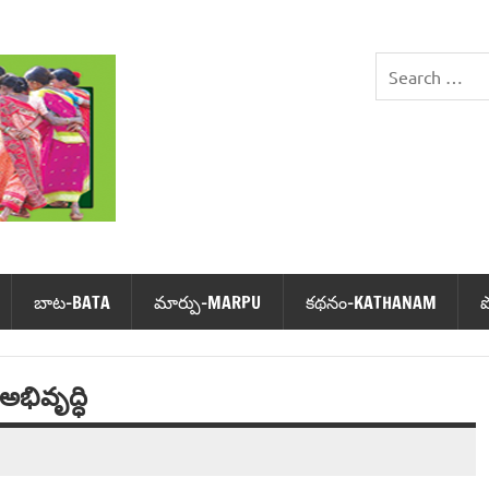
DHIMSA
బాట‌-BATA
మార్పు-MARPU
క‌థ‌నం-KATHANAM
అభివృద్ధి