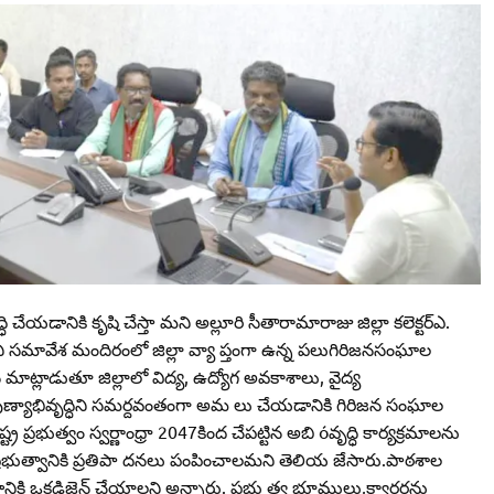
ి చేయడానికి కృషి చేస్తా మని అల్లూరి సీతారామారాజు జిల్లా కలెక్టర్‌ఎ.
ేట్‌ మిని సమావేశ మందిరంలో జిల్లా వ్యా ప్తంగా ఉన్న పలుగిరిజనసంఘాల
్లాడుతూ జిల్లాలో విద్య, ఉద్యోగ అవకాశాలు, వైద్య
ణ్యాభివృద్ధిని సమర్దవంతంగా అమ లు చేయడానికి గిరిజన సంఘాల
రభుత్వం స్వర్ణాంధ్రా 2047కింద చేపట్టిన అబి óవృద్ధి కార్యక్రమాలను
రభుత్వానికి ప్రతిపా దనలు పంపించాలమని తెలియ జేసారు.పాఠశాల
 ఒకడిజైన్‌ చేయాలని అన్నారు. ప్రభు త్వ భూములు,క్వార్టర్లను