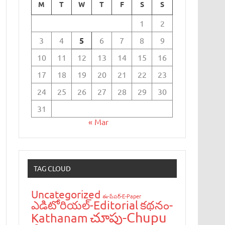
M
T
W
T
F
S
S
1
2
3
4
5
6
7
8
9
10
11
12
13
14
15
16
17
18
19
20
21
22
23
24
25
26
27
28
29
30
31
« Mar
TAG CLOUD
Uncategorized
ఈ-పేప‌ర్-E-Paper
ఎడిటోరియ‌ల్-Editorial
క‌థ‌నం-
చూపు-Chupu
Kathanam