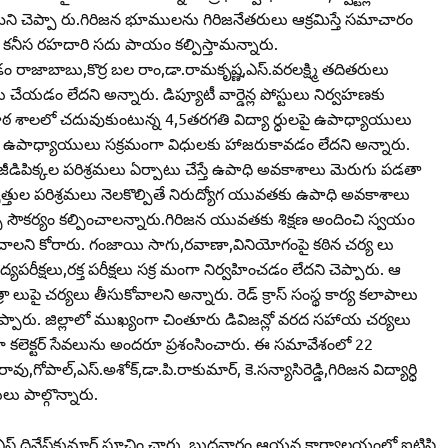
డతామని చెప్పా రు.గిరిజన భూములను గిరిజనేతరులు ఆక్రమిస్తే సమాచారం
ికి కనీస రహదారి సదు పాయం కల్పిస్తామన్నారు.
డం రాజాబాబు,కొర్ర బల రాం,డా.రామకృష్ణ,ఎస్‌.వరలక్ష్మి తదితరులు
యడం లేదని అన్నారు. డిప్యూటీ వార్డెన్ల పోస్టులు నిర్వహణకు
పాఠ శాలలో చదువుకుంటున్న 4,5తరగతి విద్యా ర్ధులపై ఉపాధ్యాయులు
ాఠశాలల ఉపాధ్యాయులు సక్రమంగా విధులకు హాజరుకావడం లేదని అన్నారు.
డిపిక్కల పరిశ్రమలు ఏర్పాటు చేస్తే ఉపాధి అవకాశాలు మెరుగు పడతా
త్తుల పరిశ్రమలు నెలకొల్పితే నిరుద్యోగ యువతకు ఉపాధి అవకాశాలు
్సు సౌకర్యం కల్పించాలన్నారు.గిరిజన యువతకు శిక్షణ అందించి స్వయం
ంచాలని కోరారు. గంజాయి సాగు,రవాణా,వినియోగంపై కఠిన చర్య లు
యపరీక్షలు,రక్త పరీక్షలు సక్ర మంగా నిర్వహించడం లేదని చెప్పారు. ఆ
 లుపై చర్యలు తీసుకోవాలని అన్నారు. రెడ్‌ క్రాస్‌ సంస్థ కార్య కలాపాలు
్పారు. జిల్లాలో ముఖ్యంగా చింతూరు డివిజన్లో వరద సహాయ చర్యలు
ల్లా కలెక్టర్‌ సేవలును అందరూ ప్రశంసించారు. ఈ సమావేశంలో 22
ల్‌,ఎస్‌.అశోక్‌,డా.పి.రాకుమార్‌, కె.సన్యాసిరెడ్డి,గిరిజన విద్యార్ధి
లు పాల్గొన్నారు.
ర్‌ఎ.ఎస్‌.దినేష్‌కుమార్‌ సూచిం చారు. బుధవారం ఆయన కార్యాలయంలో ఐటిసి