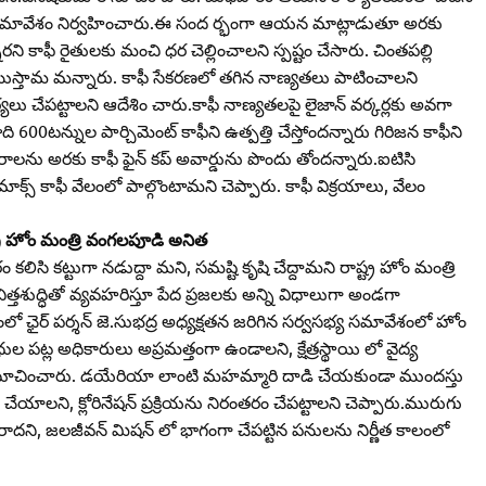
పై సమావేశం నిర్వహించారు.ఈ సంద ర్భంగా ఆయన మాట్లాడుతూ అరకు
నారని కాఫీ రైతులకు మంచి ధర చెల్లించాలని స్పష్టం చేసారు. చింతపల్లి
 విక్రయిస్తామ మన్నారు. కాఫీ సేకరణలో తగిన నాణ్యతలు పాటించాలని
లు చేపట్టాలని ఆదేశిం చారు.కాఫీ నాణ్యతలపై లైజాన్‌ వర్కర్లకు అవగా
 600టన్నుల పార్చిమెంట్‌ కాఫీని ఉత్పత్తి చేస్తోందన్నారు గిరిజన కాఫీని
లను అరకు కాఫీ ఫైన్‌ కప్‌ అవార్డును పొందు తోందన్నారు.ఐటిసి
ాక్స్‌ కాఫీ వేలంలో పాల్గొంటామని చెప్పారు. కాఫీ విక్రయాలు, వేలం
ష్ట్ర హోం మంత్రి వంగలపూడి అనిత
కలిసి కట్టుగా నడుద్దా మని, సమష్టి కృషి చేద్దామని రాష్ట్ర హోం మంత్రి
్తశుద్ధితో వ్యవహరిస్తూ పేద ప్రజలకు అన్ని విధాలుగా అండగా
ంలో ఛైర్‌ పర్శన్‌ జె.సుభద్ర అధ్యక్షతన జరిగిన సర్వసభ్య సమావేశంలో హోం
ుల పట్ల అధికారులు అప్రమత్తంగా ఉండాలని, క్షేత్రస్థాయి లో వైద్య
ని సూచించారు. డయేరియా లాంటి మహమ్మారి దాడి చేయకుండా ముందస్తు
చేయాలని, క్లోరినేషన్‌ ప్రక్రియను నిరంతరం చేపట్టాలని చెప్పారు.మురుగు
రాదని, జలజీవన్‌ మిషన్‌ లో భాగంగా చేపట్టిన పనులను నిర్ణీత కాలంలో