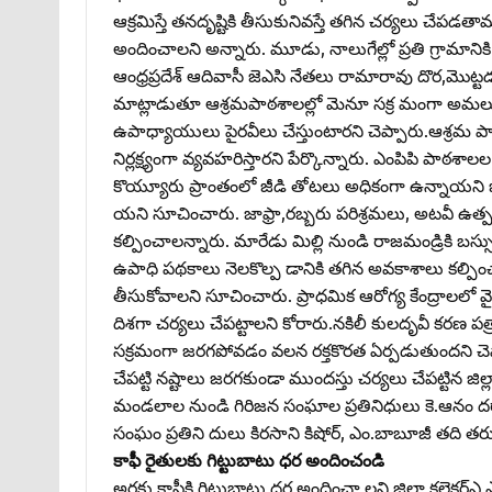
ఆక్రమిస్తే తనదృష్టికి తీసుకునివస్తే తగిన చర్యలు చేప
అందించాలని అన్నారు. మూడు, నాలుగేల్లో ప్రతి గ్రామాన
ఆంధ్రప్రదేశ్‌ ఆదివాసీ జెఎసి నేతలు రామారావు దొర,మొట్ట
మాట్లాడుతూ ఆశ్రమపాఠశాలల్లో మెనూ సక్ర మంగా అమలు చే
ఉపాధ్యాయులు పైరవీలు చేస్తుంటారని చెప్పారు.ఆశ్రమ 
నిర్లక్ష్యంగా వ్యవహరిస్తారని పేర్కొన్నారు. ఎంపిపి ప
కొయ్యూరు ప్రాంతంలో జీడి తోటలు అధికంగా ఉన్నాయని జీ
యని సూచించారు. జాఫ్రా,రబ్బరు పరిశ్రమలు, అటవీ ఉత్ప
కల్పించాలన్నారు. మారేడు మిల్లి నుండి రాజమండ్రికి బస
ఉపాధి పథకాలు నెలకొల్ప డానికి తగిన అవకాశాలు కల్పి
తీసుకోవాలని సూచించారు. ప్రాధమిక ఆరోగ్య కేంద్రాలలో వైద్
దిశగా చర్యలు చేపట్టాలని కోరారు.నకిలీ కులదృవీ కరణ పత్రా
సక్రమంగా జరగపోవడం వలన రక్తకొరత ఏర్పడుతుందని చెప
చేపట్టి నష్టాలు జరగకుండా ముందస్తు చర్యలు చేపట్టిన జి
మండలాల నుండి గిరిజన సంఘాల ప్రతినిధులు కె.ఆనం దరావు,గోపా
సంఘం ప్రతిని దులు కిరసాని కిషోర్‌, ఎం.బాబూజీ తది తరు
కాఫీ రైతులకు గిట్టుబాటు ధర అందించండి
అరకు కాఫీకి గిట్టుబాటు ధర అందించా లని జిల్లా కలెక్ట