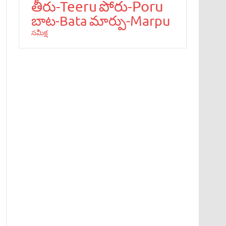
పోరు-Poru
తీరు-Teeru
మార్పు-Marpu
బాట‌-Bata
స‌మీక్ష‌