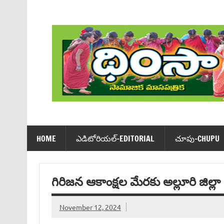
Skip
to
content
Dhimsa Telugu Monthly Magazine
HOME
ఎడిటోరియ‌ల్-EDITORIAL
చూపు-CHUPU
గిరిజన ఆకాంక్షల మేరకు అల్లూరి జిల్లా 
November 12, 2024