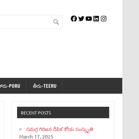
Facebook
Twitter
YouTube
LinkedIn
Instagram
పోరు-PORU
తీరు-TEERU
RECENT POSTS
సమగ్ర గిరిజన దీపిక`కోయ సంస్కృతి
March 17, 2025