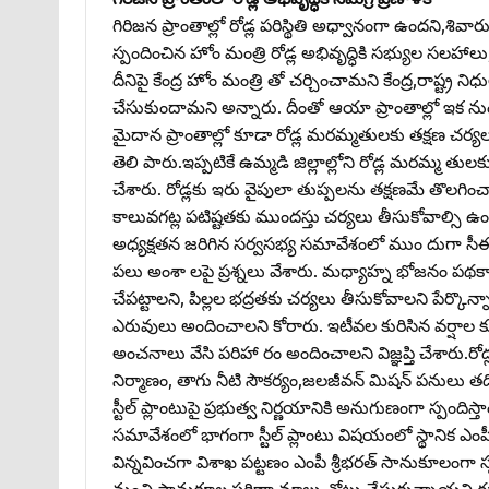
గిరిజన ప్రాంతాల్లో రోడ్ల పరిస్థితి అధ్వానంగా ఉందని,శివారు
స్పందించిన హోం మంత్రి రోడ్ల అభివృద్ధికి సభ్యుల సలహాల
దీనిపై కేంద్ర హోం మంత్రి తో చర్చించామని కేంద్ర,రాష్ట్ర ని
చేసుకుందామని అన్నారు. దీంతో ఆయా ప్రాంతాల్లో ఇక ను
మైదాన ప్రాంతాల్లో కూడా రోడ్ల మరమ్మతులకు తక్షణ చ
తెలి పారు.ఇప్పటికే ఉమ్మడి జిల్లాల్లోని రోడ్ల మరమ్మ తుల
చేశారు. రోడ్లకు ఇరు వైపులా తుప్పలను తక్షణమే తొలగిం
కాలువగట్ల పటిష్టతకు ముందస్తు చర్యలు తీసుకోవాల్సి ఉందని
అధ్యక్షతన జరిగిన సర్వసభ్య సమావేశంలో ముం దుగా సీ
పలు అంశా లపై ప్రశ్నలు వేశారు. మధ్యాహ్న భోజనం పథకా
చేపట్టాలని, పిల్లల భద్రతకు చర్యలు తీసుకోవాలని పేర్కొన
ఎరువులు అందించాలని కోరారు. ఇటీవల కురిసిన వర్షాల కు 
అంచనాలు వేసి పరిహా రం అందించాలని విజ్ఞప్తి చేశారు.రో
నిర్మాణం, తాగు నీటి సౌకర్యం,జలజీవన్‌ మిషన్‌ పనులు 
స్టీల్‌ ప్లాంటుపై ప్రభుత్వ నిర్ణయానికి అనుగుణంగా స్పందిస్తా
సమావేశంలో భాగంగా స్టీల్‌ ప్లాంటు విషయంలో స్థానిక ఎం
విన్నవించగా విశాఖ పట్టణం ఎంపీ శ్రీభరత్‌ సానుకూలంగా స్ప
నుంచి సానుకూల పరిణా మాలు చోటు చేసుకున్నాయని గుర