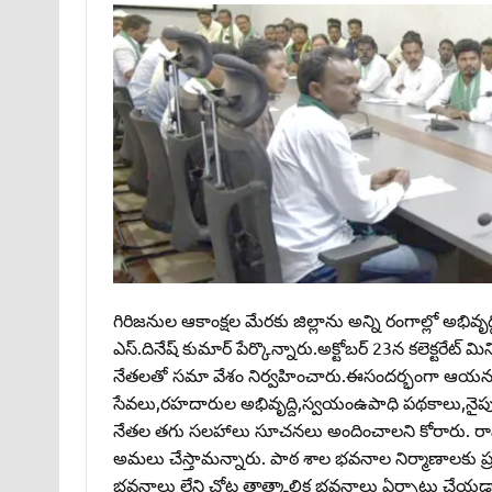
గిరిజనుల ఆకాంక్షల మేరకు జిల్లాను అన్ని రంగాల్లో అభివృద్ధ
ఎస్‌.దినేష్‌ కుమార్‌ పేర్కొన్నారు.అక్టోబర్‌ 23న కలెక్టర
నేతలతో సమా వేశం నిర్వహించారు.ఈసందర్భంగా ఆయన మాట
సేవలు,రహదారుల అభివృద్ది,స్వయంఉపాధి పథకాలు,నైపు
నేతల తగు సలహాలు సూచనలు అందించాలని కోరారు. రాష్ట్ర ప్
అమలు చేస్తామన్నారు. పాఠ శాల భవనాల నిర్మాణాలకు ప్
భవనాలు లేని చోట తాత్కాలిక భవనాలు ఏర్పాటు చేయడానికి