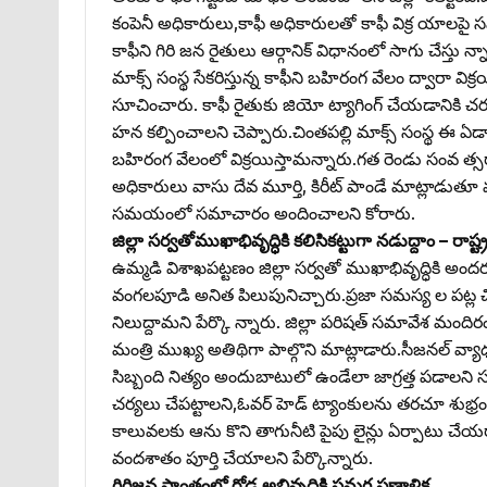
కంపెనీ అధికారులు,కాఫీ అధికారులతో కాఫీ విక్ర యాల
కాఫీని గిరి జన రైతులు ఆర్గానిక్‌ విధానంలో సాగు చేస్తు న్
మాక్స్‌ సంస్థ సేకరిస్తున్న కాఫీని బహిరంగ వేలం ద్వారా
సూచించారు. కాఫీ రైతుకు జియో ట్యాగింగ్‌ చేయడానికి చర్య
హన కల్పించాలని చెప్పారు.చింతపల్లి మాక్స్‌ సంస్థ ఈ ఏడాది
బహిరంగ వేలంలో విక్రయిస్తామన్నారు.గత రెండు సంవ త్సరా
అధికారులు వాసు దేవ మూర్తి, కిరీట్‌ పాండే మాట్లాడుతూ మ
సమయంలో సమాచారం అందించాలని కోరారు.
జిల్లా సర్వతోముఖాభివృద్ధికి కలిసికట్టుగా నడుద్దాం – రా
ఉమ్మడి విశాఖపట్టణం జిల్లా సర్వతో ముఖాభివృద్ధికి అందరం 
వంగలపూడి అనిత పిలుపునిచ్చారు.ప్రజా సమస్య ల పట్ల చిత
నిలుద్దామని పేర్కొ న్నారు. జిల్లా పరిషత్‌ సమావేశ మందిర
మంత్రి ముఖ్య అతిథిగా పాల్గొని మాట్లాడారు.సీజనల్‌ వ్యాధ
సిబ్బంది నిత్యం అందుబాటులో ఉండేలా జాగ్రత్త పడాల
చర్యలు చేపట్టాలని,ఓవర్‌ హెడ్‌ ట్యాంకులను తరచూ శుభ్రం 
కాలువలకు ఆను కొని తాగునీటి పైపు లైన్లు ఏర్పాటు చేయ
వందశాతం పూర్తి చేయాలని పేర్కొన్నారు.
గిరిజన ప్రాంతంలో రోడ్ల అభివృద్ధికి సమగ్ర ప్రణాళిక