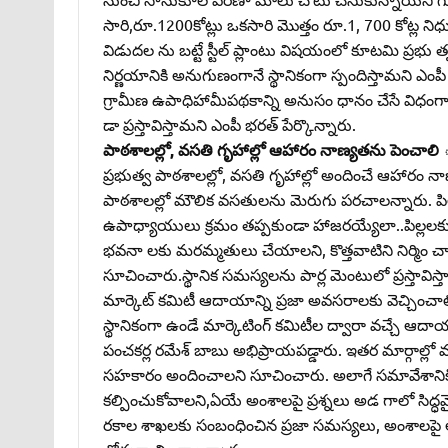
సారి,రూ.1200కోట్లు ఒకసారి మొత్తం రూ.1, 700 కోట్ల ని
విడుదల ను బట్టే స్టీల్‌ ప్లాంటు విషయంలో కూటమి ప్రభు 
నిర్ణయానికి అనుగుణంగానే స్థానికంగా స్పందిస్తామని ఎం
గ్రామీణ ఉపాధిహామీపథకాన్ని అనుసం ధానం చేసే విధంగా పార్
డా ప్రస్తావిస్తామని ఎంపీ భరత్‌ పేర్కొన్నారు.
పాఠశాలల్లో, వసతి గృహాల్లో ఆహారం నాణ్యతను పెంచాల
ప్రభుత్వ పాఠశాలల్లో, వసతి గృహాల్లో అందించే ఆహారం 
పాఠశాలల్లో మౌలిక వసతులను మెరుగు పరచాలన్నారు. పిల
ఉపాధ్యాయులు క్రమం తప్పకుండా హాజరయ్యేలా..పిల్లలకు
భవనా లకు మరమ్మతులు చేయాలని, కొత్తవాటిని నిర్మిం చాల
సూచించారు.స్థానిక సమస్యలను పార్ల మెంటులో ప్రస్తావిస్
మార్కెట్‌ కమిటీ ఆదాయాన్ని ప్రజా అవసరాలకు వెచ్చించాలి 
స్థానికంగా ఉండే మార్కెటింగ్‌ కమిటీల ద్వారా వచ్చే ఆదాయాన
పంచకర్ల రమేశ్‌ బాబు అభిప్రాయపడ్డారు. ఇతర మార్గాల్లో
సహకారం అందించాలని సూచించారు. అలాగే సమావేశానికి 
కల్పించుకోవాలని,ఏయే అంశాలపై ప్రశ్నలు అడ గాలో సిద్ధమ
రకాల శాఖలకు సంబంధించిన ప్రజా సమస్యలు, అంశాలపై అ