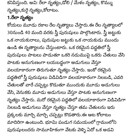
కనిపిస్తుంది. అవి: రేలా నృత్యం,డోలి / మేళం నృత్యం, కొమ్ము
నృత్యం,కురై నృత్యం,కోలాటం.
1.రేలా నృత్యం
కోయలు మూడు రకాల రేల నృత్యాలు చేస్తారు.ఈ రేల నృత్యాలలో
30నుండి 40 మంది వరకు స్త్రీ పురుషులు పాల్గొంటారు. స్త్రీ జట్టుకు
ఒక నాయకురాలు, పురుషుల జట్టుకు ఒక నాయకుడు ముందు
ఉండి ఈ నృత్యాలను చేస్తుంటారు. ఒక రకమైన పద్ధతిలో స్త్రీ
పురుషులు పాటలు పాడుతూ ఒకరి నడుముపై ఒకరు చేతులు వేసి
పాటకు అనుగుణంగా లయబద్ధంగా అడుగులు వేస్తూ
వలయాకారంగా తిరుగుతూ నృత్యం చేస్తారు. ఇంకో రకమైన
పద్ధతిలో స్త్రీ పురుషులు విడివిడిగా వలయాకారంగా నిలబడి, ఎవరి
చేతులతో వారే చప్పట్లు కొడుతూ ముందుకు మూడు అడుగులు
వేసి, వెనుకకు మూడు అడుగులు వేస్తూ పాటకు అనుగుణంగా
నృత్యం చేస్తారు. మరో రకమైన పద్ధతిలో వలయాకారంగా విడివిడిగా
నిలబడి అడుగులు వేస్తూ నృత్యం చేస్తూ తమ చేతులను ఇరు
ప్రక్కలకు మార్చి మార్చి చప్పట్లు కొడతారు.ఈ ఆట కోలాటం
మాదిరిగా ఉంటుంది. భూమి పండుగ సమయంలో గ్రామంలోని
పురుషులందరు సామూహికంగా వేటకు వెళ్ళి ఏదో ఒక అడవి