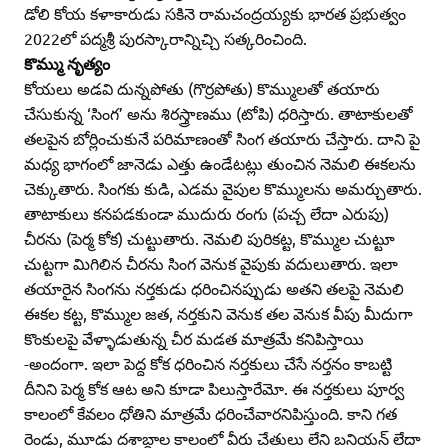
డోలి కోయ కళాకారుడు సకినె రామచంద్రయ్యకు భారత ప్రభుత్వం
2022లో పద్మశ్రీ పురస్కారాన్నిచ్చి సత్కరించింది.
కొమ్ము నృత్యం
కోయలు అడవి దున్నపోతు (గొర్రపోతు) కొమ్ములతో తయారు
చేసుకున్న ‘సింగ’ అను శిరస్త్రాణము (టోపి) ధరిస్తారు. తాటాకులతో
తలపైన బోర్లించుకునే పరిమాణంతో సింగ తయారు చేస్తారు. దాని పై
మధ్య భాగంలో జానెడు ఎత్తు ఉండేటట్లు తుంచిన నెమలి ఈకలను
చెక్కుతారు. సింగకు కుడి, ఎడమ వైపుల కొమ్ములను అమర్చుతారు.
తాటాకులు కనపడకుండా ముదురు రంగు (పచ్చ లేదా ఎరుపు)
చీరను (పెర్మ కోక) చుట్టుతారు. నెమలి పురికట్ట, కొమ్ముల చుట్టూ
చుట్టగా మిగిలిన చీరను సింగ వెనుక వైపుకు వదులుతారు. ఇలా
తయారైన సింగను నర్తకుడు ధరించినప్పుడు అతని తలపై నెమలి
ఈకల కట్ట, కొమ్ముల జత, నర్తకుని వెనుక తల వెనుక వీపు మీదుగా
కొంకులపై వేళ్ళాడుతున్న చీర మడత మాత్రమే కనిపిస్తాయి
-అందంగా. ఇలా పెద్ద కోక ధరించిన నర్తకులు చేసే నర్తనం కాబట్టి
దీనిని పెర్మ కోక ఆట అని కూడా పిలుస్తారేమో. ఈ నర్తకులు పూర్వ
కాలంలో కేవలం ధోతిని మాత్రమే ధరించేవారనిపిస్తుంది. కాని గత
రెండు, మూడు దశాబ్దాల కాలంలో వీరు చేతులు లేని బనియన్‌ లేదా