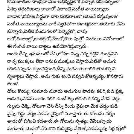
కోయజాతుల సాంప్రదాయం అభివృద్ధిలోకి వచ్చాక ఏసందర్భంలో
ఏశబ్ద తరంగిణులు కావాలో,ఎలాంటి సంగీత వాయిద్యాలు
వాడాలో,సహజ సిద్ధంగా వారి పరిసరాలలో లభించే వస్తువులతో
సంగీత వాయిద్యాలను వారే స్వతహాగా కళాత్మకంగా తయారు చేసు
కున్నారు,వీటిని పండుగలలో పెళ్ళిళ్లలో, చావు
లలో,దినాలల్లో,జాతర్లలో,వేటలో,కొలు పుల్లో, విందులు-వినోదాలలో
ఈ సంగీత వాయి ద్యాలు ఉపయోగిస్తున్నారు.
అందె: దీన్ని ఇనుముతో చేసి,లోపల చిన్న చిన్న గట్టివి గుండ్రనివి
రాళ్ళ ముక్కలు లేదా ఇనుప ముక్కలు వేస్తారు.వీటితో అడుగు
కదిలినప్పుడు శబ్దంవస్తుంది,దీన్ని మగవారు కాలికి తొడుక్కొని
నృత్యాలు చేస్తారు. అడు గుకు అందె సవ్వడితోఆనృత్యం కొనసాగు
తుంది.
డోలు కొయ్య: సుమారు మూడు అడుగుల పొడవు కలిగి,కుడి ప్రక్క
అడుగు,ఎడమ వారం కలిగి ఉండే శబ్ద తరంగిణి.దీన్ని వేగిస చెట్టు
గుల్లను చెక్కి, డోలుగా చేసి దీన్ని రెండు వైపులా మేక చర్మం కుడి
వైపు,గొడ్డు చర్మం ఎడమ వైపుతో మూస్తారు.ఈ డోలును చర్మం
తాడుతో బిగించి కడతారు.ఈ డోలును నృత్యం చేసేటప్పుడు
మగవారు మెడలో వేసుకొని కుడివైపు చేతితో,ఎడమవైపు సిర్ల కర్రతో