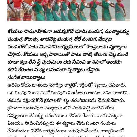
కోయలు సామూహికంగా జరుపుకొనే భూమి పండుగ, ముత్యాలమ్మ
పండుగ, కొలుపు, తాటిచెట్ల పండుగ, లేలే పండుగ, వేల్పుల
పండుగతో పాటు వివాహాది కార్యక్రమాలలో సాంప్రదాయ నృత్యాలు
చేస్తారు. కోయలు ఇప్ప సారాయితో పాటు తాటి, జీలుగు చెట్ల నుండి
కూడా కల్లు తీసి స్త్రీ పురుషులం దరు సేవించి ఆ నిషాలో అందరూ
కలిసి కేరింతల మధ్య ఆనందంగా నృత్యాలు చేస్తారు.
సంగీత వాయిద్యాలు
ఆదిమ కోయ జాతులు పూర్వం రాళ్లతో, కర్రలతో శబ్దాలు చేసేవారు.
ఒక గుంపు నుండి మరో గుంపుకు సందేశాలు అందిం చడం లాంటివి,
తమను రక్షించుకోనే క్రమాలలో శబ్ద తరంగిణులను చేసుకునేవారు.
క్రమంగా జంతువుల చర్మాలు ఒలిచి ఎండ పెట్టి వాటిని డోలు,
డప్పులుగా చేసి శబ్ద తరంగిణులు చేసుకునేవారు. వారు ఏద్కెనా
విజయం సాధించినప్పుడు ఈ శబ్దాలు చేసుకుంటూ గంతులు
వేసుకుంటూ వినోద కార్యక్రమాలు జరుపుకునేవారు. కాలక్రమంలో