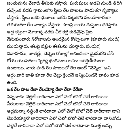
జంతువును వేటాడి తీసుకు వస్తారు. పురుషులు అడవి నుండి తిరిగి
వచ్చేంత వరకు గ్రామంలోని స్త్రీలు రేల పాటలు పాడుతూ నృత్యాలు
చేస్తారు. స్త్రీలు ఒకరి భుజాలు ఒకరు పట్టుకొని వలయాకారంగా
తిరుగుతూ రేల నాట్యం చేస్తారు. సాంప్ర దాయ దుస్తులు ధరిస్తారు.
అడ్డ కట్టుగా మోకాళ్ళ వరకు చీర కట్టి కుడివైపు పైట
వేసుకుంటారు.శిరోజాలను అందమైన కొప్పులుగా (కూపారు ముడి)
ముడుస్తారు. తలపై పక్షుల ఈకలను ధరిస్తారు. పండుగ,
వివాహము, జాతర్లు, వెన్నెల రోజుల్లో ఆనందంగా మైమరచి చేసే
కోయ యువతుల నృత్య భంగిమలు బహు ఆకర్షణీయంగా
ఉంటాయి. వారు పాడే రేల పాటలలో రేల అంటే ‘‘వెన్నెల’’అని
అర్ధం.వారి జాతి కూడా రేల చెట్టు క్రిందనే జన్మించిందనే భావం కూడ
ఉంది.
ఒక రేల పాట రేలా రేలయ్యో రేలా రేలా రేరేలా
సన్నబాదు చెల్లెలే లారిదాదా ఎలో చెలో బొలో చెలే లారిదాదా
వీరలరాజు చెల్లెలే లారిదాదా ఎలో చెలో బొలో చెలే లారిదాదా
అద్దమన్నా నత్థింకే లారిదాదా ఎలో చెలో బొలో చెలే లారీదాదా దాని
లేబరేయ్యానో లారిదాదా ఎలో చెలో బొలో చెలే లారిదాదా దానితోడు
చెల్లెలే లారిదాదా ఎలో చెలో బొలో చెలే లారిదాదా ముత్త లచ్చు