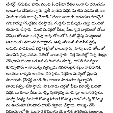
టీ-షర్ట్‌, నడుము భాగం నుంచి కిందికేమో గీతల లంగాను ధరించడం
అలవాటు చేసుకున్నారు. ప్రతీ పురుష నర్తకుడు తన ఎడమ భుజం
మీదుగా కుడి కాలుపై వేలాడే విధంగా నాలుగు అడుగుల పొడవైన
డోలకొయ్య (గండ్జ)ను ధరిస్తాడు. గండ్జను గుమ్ముడు చెట్టు దుంగతో
తయారు చేస్తారు. దుంగ మధ్యలో ఫీటు, ఫీటున్నర వ్యాసంతో బోలు
చేసి,ఆ బోలును ఒక వైపు ఆవు తోలుతోన,మరో వైపు హన్మబండ
(అలబండ) తోలుతో మూస్తారు. ఆవు తోలుతో మూసిన వైపు
అడుగు పొడవుండే చిర్ర (కట్టె)తో వాయిస్తారు, హన్మ బండ తోలుతో
మూసిన వైపు ఎడమ చేతితో వాయిస్తారు. చిర్ర మొదట్లో చిన్న రంధ్రం
చేసి,దాని గుండా ఒక ఇనుప రింగును దూర్చి, దానికి మువ్వలు
కూర్చుతారు – వాయిస్తు న్నప్పుడు వినసొంపైన శబ్దం రావడానికి.
అందరూ కాళ్ళకు అందెలు ధరిస్తారు. నర్తకుల మధ్యలో ప్రధాన
పాటగాడు (మేస్త్రీ) ఉండి రేల పాటలు పాడుతూ నృత్యానికి
నాయకత్వం వహిస్తాడు. పాటగాడు చిర్రతో బీటు మారిస్తే మిగతా
నర్తకులు కూడా బీటు మార్చి, నృత్యాన్ని మారుస్తూ అనుసరిస్తారు.
మధ్య మధ్య ముసారి కొమ్ము (తూత కొమ్ము /అడవిదున్న కొమ్ము)
ను ఊదుతూ హుషారు గొలిపే శబ్దాలు చేస్తారు. నాట్యం చేసే
సమయంలో ఈ ముసారి కొమ్మును భుజానికి తగిలించుకుంటారు.