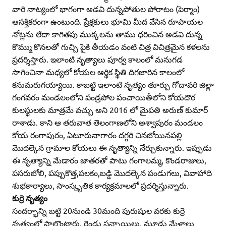
వారి నాట్యంలో భాగంగా అడవి దున్నపోతుల పోరాటం (పెర్మాం)
ఆసక్తికరంగా ఉంటుంది. ప్రేక్షకులు భూమి మీద వేసిన రూపాయల
నోట్లను లేదా కాగితపు ముక్కలను తాము ధరించిన అడవి దున్న
కొమ్ము కొనలతో గుచ్చి పైకి తీయడం వంటి చిత్ర విచిత్రమైన కళలను
ప్రదర్శిస్తారు. ఇలాంటి నృత్యాలు పూర్వ కాలంలో మనుగడ
సాగించినా మధ్యలో కోయల ఆర్థిక స్థితి దిగజారిన కాలంలో
కనుమరుగయ్యాయి. కాబట్టి ఇలాంటి నృత్యం తూర్పు గోదావరి జిల్లా
గంగవరం మండలంలోని పండ్రపోల పంచాయితీలోని కోయదొర
కులస్థులకు మాత్రమే వచ్చు అని 2016 లో మైపతి అరుణ్‌ కుమార్‌
రాశాడు. కాని ఆ తరువాత తెలంగాణలోని అశ్వాపురం మండలం
కోయ రంగాపురం, ఏటూరునాగారం దగ్గరి చినబోయినపల్లి
మొదల్కెన గ్రామాల కోయలు ఈ నృత్యాన్ని నేర్చుకున్నారు. ఇప్పుడు
ఈ నృత్యాన్ని మేడారం జాతరతో పాటు గంగాలమ్మ, కొండరాజులు,
పసరుబోలి, పప్పుకొత్త,పలకం,బడ్డి మొదల్కెన పండుగలు, వివాహాది
శుభకార్యాలు, సాంస్కృతిక కార్యక్రమాలలో ప్రదర్శిస్తున్నారు.
కుర్రె నృత్యం
సందర్భాన్ని బట్టి 20నుండి 30మంది పురుషుల వరకు కుర్రె
నృత్యంలో పాల్గొంటారు. రెండు సన్నాయిలు, మూడు మేళాలు