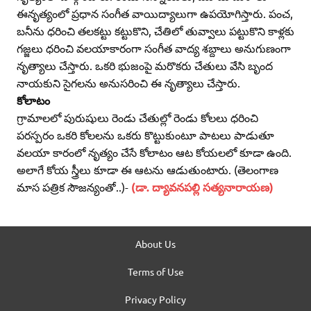
ఈనృత్యంలో ప్రధాన సంగీత వాయిద్యాలుగా ఉపయోగిస్తారు. పంచ,
బనీను ధరించి తలకట్టు కట్టుకొని, చేతిలో తువ్వాలు పట్టుకొని కాళ్లకు
గజ్జలు ధరించి వలయాకారంగా సంగీత వాద్య శబ్దాలు అనుగుణంగా
నృత్యాలు చేస్తారు. ఒకరి భుజంపై మరొకరు చేతులు వేసి బృంద
నాయకుని సైగలను అనుసరించి ఈ నృత్యాలు చేస్తారు.
కోలాటం
గ్రామాలలో పురుషులు రెండు చేతుల్లో రెండు కోలలు ధరించి
పరస్పరం ఒకరి కోలలను ఒకరు కొట్టుకుంటూ పాటలు పాడుతూ
వలయా కారంలో నృత్యం చేసే కోలాటం ఆట కోయలలో కూడా ఉంది.
అలాగే కోయ స్త్రీలు కూడా ఈ ఆటను ఆడుతుంటారు. (తెలంగాణ
మాస పత్రిక సౌజన్యంతో..)-
(డా. ద్యావనపల్లి సత్యనారాయణ)
About Us
Terms of Use
Privacy Policy