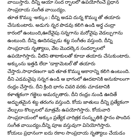
వాయిస్తారు. దీన్ని ఆయా సంద ర్భాలలో ఉపయోగించే ప్రధాన
సాంప్రదాయ సంగీత వాయిద్యం.
తూత కొమ్ము -అక్కుం : దీన్ని అడవి దున్న కొమ్ము తో తయారు
చేసుకుంటారు. అడుగు న్నర పొడవు కలిగి ఉండి అర్ధ చంద్రా
కారంలో ఉంటుంది,ఊదేవైపు సన్నగాను మరోవైపు వెడల్పుగాను
ఉంటుంది. దీన్ని ఊదినప్పుడు శబ్ధ సంగీతం వస్తుంది. దీన్ని
సాంప్రదాయ నృత్యాలు, వేట మొదల్కెన సందర్భాలలో
ఉపయోగిస్తారు. వీటిని తాటాకులతో కూడా తయారు చేసుకుంటారు.
అక్కుంను ఇత్తడి లేదా ‘డాక్రామెటల్‌’తో తయారు
చేస్తారు.సాధారణంగా ఇది తూత కొమ్ము ఆకారాన్ని కలిగి ఉంటుంది.
దీని ఎడమవైపు సన్నగ ఉండి ఆ భాగంలో ఊదటానికి అనుకూలంగా
రంధ్రం చేస్తారు. దీని క్రింది భాగం చివరి వరకు చూడటానికి
కళాత్మకంగా గజ్జెలు అమర్చుతారు. దీని రంధ్రం నుండి ఊదితే
అద్భుతమైన శబ్ద తరంగం వస్తుంది. కోయ జాతులు దీన్ని ప్రత్యేకంగా
వేల్పులు-కొల్పులలో మాత్రమే ఉపయోగిస్తారు. కోయవారి
సాంప్రదాయంలో అక్కుం ప్రత్యేక చారిత్రక సంస్కృతికి స్థానం పొందిన
సంగీత వాయిద్యం.దీన్ని పూజ వస్తువుగా వినియోగిస్తారు.
కోయలు ప్రధానంగా ఐదు రకాల సాంప్రదాయ నృత్యాలు చేయడం