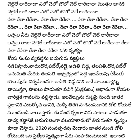
చెల్లెలే లారిదాదా ఎలో చెలో బొలో చెలే లారిదాదా ముత్తల జానకి
చెల్లెలే లారి దాదా ఎలో చెలో బొలో చెలే లారిదాదా
రేలా రేలా రేరేలా.. రేలా రేలా రేరేలా…. రేలా రేలా రేరేలా.. రేలా రేలా
రేరేలా… రేలా రేలా రేరేలా… రేలా రేలా రేరేలా.. రేలా రేలా రేరేలా…
లచ్చల నీరు చెల్లెలే లారీదాదా ఎలో చెలో బొలో చెలే లారీదాదా
లచ్చల రాజు చెల్లెలే లారీదాబా ఎలో చెలో లొలో చెలే లారీదారా రేలా
రేలా రేరేలా రేలా రేలా రేరేలా డోలి నృత్యం
కోయ సంఘ వ్యవస్థను ఐదుగురు వ్యక్తులు
నడిపిస్తారు.వారు:దొర,పటేల్‌,వడ్డె,అడితి బిడ్డ, తలపతి.దొర,పటేల్‌
అనుమతి మేరకు తలపతి ఆధ్వర్యంలో వడ్డె ఇలవేలుపు (దేవత)
కొలు పును నిర్వహించగా అడితి బిడ్డ డోలి అనే వాయిద్యాన్ని
వాయిస్తూ, పాటలు పాడుతూ పడిగె (చిత్రపటం) ఆధారంగా కోయల
చారిత్రక గాథలను వల్లిస్తాడు. ఇలవేల్పును గుట్టపై నుండి జాతర
స్థలానికి ఎదుర్కోవ డానికి, మళ్ళీ తిరిగి సాగనంపడానికి డోలి కోయలే
ముందుండి వాయిస్తారు. ఈ సంద ర్భంగా వీరు పాటలు పాడుతూ
వాద్య శబ్దానికి అనుగుణంగా వలయాకారంలో తిరుగుతూ నృత్యం
కూడా చేస్తారు. 2020 సంవత్సరపు మేడారం జాతర నుండి డోలి
కోయలది ఒక ప్రత్యేక నృత్యంగా పేరు సంపాదించుకుంది. ఇలాంటి