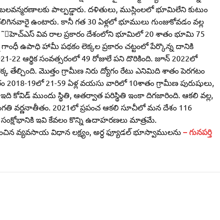
ి బలవన్మరణాలకు పాల్పడ్డారు. దళితులు, ముస్లింలలో భూమిలేని కుటుం
ిగినవారై ఉంటారు. కానీ గత 30 ఏళ్లలో భూములు గుంజుకోవడం వల్ల
ప ˜్‌హెచ్‌ఎస్‌ వివ రాల ప్రకారం దేశంలోని భూమిలో 20 శాతం భూమి 75
ంధీ ఉపాధి హామీ పథకం లెక్కల ప్రకారం చట్టంలో పేర్కొన్న దానికి
1-22 ఆర్థిక సంవత్సరంలో 49 రోజులే పని దొరికింది. జూన్‌ 2022లో
 తేల్చింది. మొత్తం గ్రామీణ నిరు ద్యోగం రేటు ఎనిమిది శాతం పెరగటం
ప్రకారం 2018-19లో 21-59 ఏళ్ల వయసు వారిలో 10శాతం గ్రామీణ పురుషులు,
కోవిడ్‌ ముందు స్థితి, ఆతర్వాత పరిస్థితి ఇంకా దిగజారింది. ఆకలి వల్ల,
డల సంగతి వర్ణనాతీతం. 2021లో ప్రపంచ ఆకలి సూచీలో మన దేశం 116
 సంక్షోభానికి ఇవి కేవలం కొన్ని ఉదాహరణలు మాత్రమే.
భించిన వ్యవసాయ విధాన లక్ష్యం, అర్ధ ఫ్యూడల్‌ భూస్వాములను
– గునపర్తి