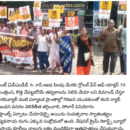
‌మెంట్‌ (ఏపీఎండీడీ`Aూవీ ణణ) పిలపు మేరకు గ్లోబల్‌ వీన్‌ ఆఫ్‌ యాక్షన్‌ 10-
యంత్రించి, కొత్త చేపట్టబోయే తవ్వకాలను నిలిపి వేయా లని డిమాండ్‌ చేస్తూ
 అరకువ్యాలీ వంటి పర్యాటక ప్రాంతాల్లో గిరిజన యువకులతో కలసి ర్యాలీ
ఇంధన వనరల వెలికితీత తగ్గించాలి, సోలార్‌ వినియోగం
వర్‌ ప్లాంట్స్‌ ఏర్పాటు చేయాడెబ్బై అయిదు సంవత్సరాల స్వాతంత్య్రం
రంగం ఎక్కువ సంక్షోభంలో ఉంది. నేషనల్‌ క్రైమ్‌ రికార్డ్స్‌ బ్యూరో
 వ్యవసాయ కూలీలు నాలుగు లక్షల మందికిపైగా ఆత్మహత్యలు చేసుకున్నారు.