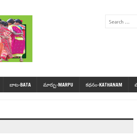
DHIMSA
బాట‌-BATA
మార్పు-MARPU
క‌థ‌నం-KATHANAM