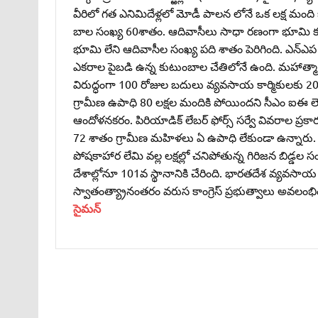
వీరిలో గత ఎనిమిదేళ్లలో మోడీ పాలన లోనే ఒక లక్ష మంద
బాల సంఖ్య 60శాతం. ఆదివాసీలు సాధా రణంగా భూమి కల
భూమి లేని ఆదివాసీల సంఖ్య పది శాతం పెరిగింది. ఎన్‌ఎ
ఎకరాల పైబడి ఉన్న కుటుంబాల చేతిలోనే ఉంది. మహాత్మా గా
విరుద్ధంగా 100 రోజుల బదులు వ్యవసాయ కార్మికులకు 202
గ్రామీణ ఉపాధి 80 లక్షల మందికి పోయిందని సీఎం ఐఈ లెక్క
ఆందోళనకరం. పిరియాడిక్‌ లేబర్‌ ఫోర్స్‌ సర్వే వివరాల 
72 శాతం గ్రామీణ మహిళలు ఏ ఉపాధి లేకుండా ఉన్నారు. ఇది 
పోషకాహార లేమి వల్ల లక్షల్లో చనిపోతున్న గిరిజన బిడ్
దేశాల్లోనూ 101వ స్థానానికి చేరింది. భారతదేశ వ్యవసాయ
స్వాతంత్య్రానంతరం వరుస కాంగ్రెస్‌ ప్రభుత్వాలు అవలం
సైమన్‌