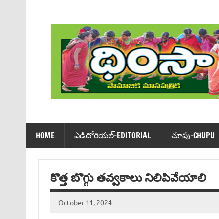
Skip
to
content
Dhimsa Telugu Monthly Magazine
HOME
ఎడిటోరియ‌ల్-EDITORIAL
చూపు-CHUPU
కొత్త బొగ్గు తవ్వకాలు నిలిపివేయాలి
October 11, 2024