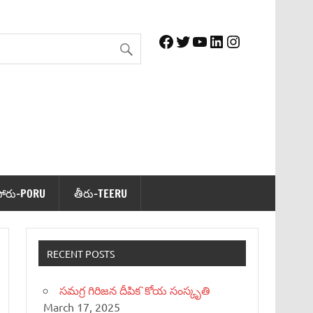
Facebook
Twitter
YouTube
LinkedIn
Instagram
పోరు-PORU
తీరు-TEERU
RECENT POSTS
సమగ్ర గిరిజన దీపిక`కోయ సంస్కృతి
March 17, 2025