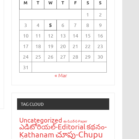
M
T
W
T
F
S
S
1
2
3
4
5
6
7
8
9
10
11
12
13
14
15
16
17
18
19
20
21
22
23
24
25
26
27
28
29
30
31
« Mar
TAG CLOUD
Uncategorized
ఈ-పేప‌ర్-E-Paper
ఎడిటోరియ‌ల్-Editorial
క‌థ‌నం-
చూపు-Chupu
Kathanam