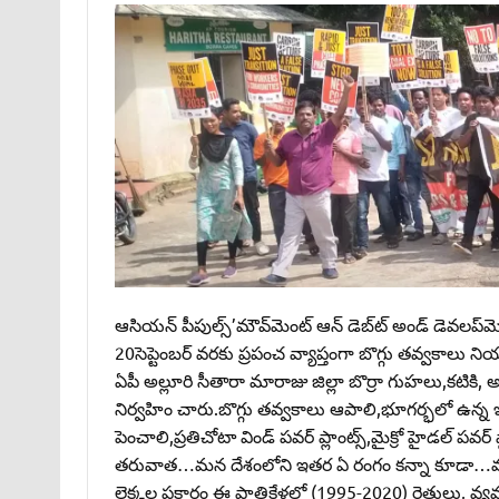
ఆసియన్‌ పీపుల్స్‌’మౌవ్‌మెంట్‌ ఆన్‌ డెబ్‌ట్‌ అండ్‌ డెవలప్
20సెప్టెంబర్‌ వరకు ప్రపంచ వ్యాప్తంగా బొగ్గు తవ్వకాలు ని
ఏపీ అల్లూరి సీతారా మారాజు జిల్లా బొర్రా గుహలు,కటికి,
నిర్వహిం చారు.బొగ్గు తవ్వకాలు ఆపాలి,భూగర్భలో ఉన్న 
పెంచాలి,ప్రతిచోటా విండ్‌ పవర్‌ ప్లాంట్స్‌,మైక్రో హైడల్‌ ప
తరువాత…మన దేశంలోని ఇతర ఏ రంగం కన్నా కూడా…వ్యవసాయ 
లెక్కల ప్రకారం ఈ పాతిక్ఱేళ్లలో (1995-2020) రైతులు,