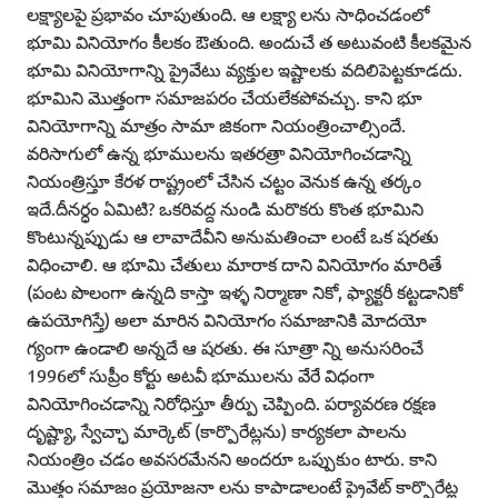
లక్ష్యాలపై ప్రభావం చూపుతుంది. ఆ లక్ష్యా లను సాధించడంలో
భూమి వినియోగం కీలకం ఔతుంది. అందుచే త అటువంటి కీలకమైన
భూమి వినియోగాన్ని ప్రైవేటు వ్యక్తుల ఇష్టాలకు వదిలిపెట్టకూడదు.
భూమిని మొత్తంగా సమాజపరం చేయలేకపోవచ్చు. కాని భూ
వినియోగాన్ని మాత్రం సామా జికంగా నియంత్రించాల్సిందే.
వరిసాగులో ఉన్న భూములను ఇతరత్రా వినియోగించడాన్ని
నియంత్రిస్తూ కేరళ రాష్ట్రంలో చేసిన చట్టం వెనుక ఉన్న తర్కం
ఇదే.దీనర్ధం ఏమిటి? ఒకరివద్ద నుండి మరొకరు కొంత భూమిని
కొంటున్నప్పుడు ఆ లావాదేవీని అనుమతించా లంటే ఒక షరతు
విధించాలి. ఆ భూమి చేతులు మారాక దాని వినియోగం మారితే
(పంట పొలంగా ఉన్నది కాస్తా ఇళ్ళ నిర్మాణా నికో, ఫ్యాక్టరీ కట్టడానికో
ఉపయోగిస్తే) అలా మారిన వినియోగం సమాజానికి మోదయో
గ్యంగా ఉండాలి అన్నదే ఆ షరతు. ఈ సూత్రా న్ని అనుసరించే
1996లో సుప్రీం కోర్టు అటవీ భూములను వేరే విధంగా
వినియోగించడాన్ని నిరోధిస్తూ తీర్పు చెప్పింది. పర్యావరణ రక్షణ
దృష్ట్యా, స్వేచ్ఛా మార్కెట్‌ (కార్పొరేట్లను) కార్యకలా పాలను
నియంత్రిం చడం అవసరమేనని అందరూ ఒప్పుకుం టారు. కాని
మొత్తం సమాజం ప్రయోజనా లను కాపాడాలంటే ప్రైవేట్‌ కార్పొరేట్ల