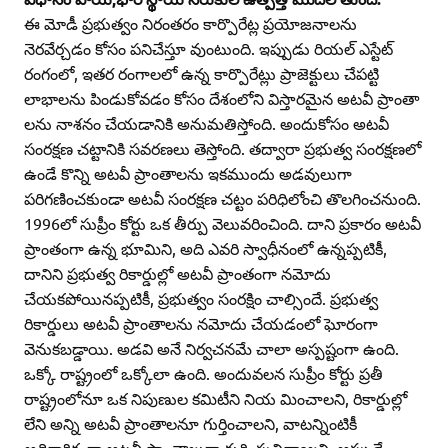
ఈ మోడీ ప్రభుత్వం నిరంతరం కార్పొరేట్ల ప్రయోజనాలను
నెరవేర్చడం కోసం పనిచేస్తూ వుంటుంది. ఇప్పుడు రియల్‌ ఎస్టేట్‌
రంగంలో, ఇతర రంగాలలో ఉన్న కార్పొరేట్లు ప్రాజెక్టులు చేపట్టి
లాభాలను పిండుకోవడం కోసం దేశంలోని విస్తారమైన అటవీ ప్రాంతా
లను నాశనం చేయడానికి అనుమతిస్తోంది. అందుకోసం అటవీ
సంరక్షణ చట్టానికి సవరణలు తెస్తోంది. తద్వారా ప్రభుత్వ సంరక్షణలో
ఉండే కొన్ని అటవీ ప్రాంతాలను ఇకముందు అడవులుగా
పరిగణించకుండా అటవీ సంరక్షణ చట్టం పరిధిలోంచి తొలగించనుంది.
1996లో సుప్రీం కోర్టు ఒక తీర్పు వెలువరించింది. దాని ప్రకారం అటవీ
ప్రాంతంగా ఉన్న భూమిని, అది ఎవరి స్వాధీనంలో ఉన్నప్పటికీ,
దానిని ప్రభుత్వ రికార్డుల్లో అటవీ ప్రాంతంగా నమోదు
చేయకపోయినప్పటికీ, ప్రభుత్వం సంరక్షిం చాల్సిందే. ప్రభుత్వ
రికార్డులు అటవీ ప్రాంతాలను నమోదు చేయడంలో ఘోరంగా
వెనుకబడ్డాయి. అడవి అనే నిర్వచనమే చాలా అస్పష్టంగా ఉంది.
ఒక్కో రాష్ట్రంలో ఒక్కోలా ఉంది. అందువలన సుప్రీం కోర్టు ప్రతీ
రాష్ట్రంలోనూ ఒక నిపుణుల కమిటీని నియ మించాలని, రికార్డుల్లో
లేని అన్ని అటవీ ప్రాంతాలనూ గుర్తించాలని, వాటన్నింటికీ