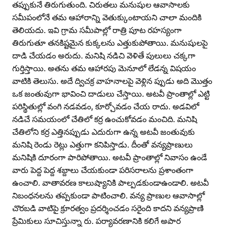
తప్పుకునే తిరుగుతుంది. చిరుతలు మనుషుల ఆవాసాలకు
సమీపంలోనే తమ ఆహారాన్ని వెతుక్కుంటాయని చాలా మందికి
తెలియదు. ఇవి గ్రామ సమీపాల్లో రాత్రి పూట రహస్యంగా
తిరుగుతూ తనకిష్టమైన కుక్కలను ఎత్తుకుపోతాయి. మనుషులపై
దాడి చేయడం అరుదు. మనిషి నడిచి వెళితే పులులు చక్కగా
గుర్తిస్తాయి. అతను తమ ఆహారపు మెనూలో లేడన్న విషయం
వాటికి తెలుసు. అదే ద్విచక్ర వాహనాలపై వెళ్లిన ప్పుడు అది మొత్తం
ఒక జంతువుగా భావించి దాడులు చేస్తాయి. అటవీ ప్రాంతాల్లో ఎట్టి
పరిస్థితుల్లో వంగి నడవడం, కూర్చోవడం చేయ రాదు. అడవిలో
నడిచే సమయంలో చేతిలో కర్ర ఉంచుకోవడం మంచిది. మనిషి
చేతిలోని కర్ర ఎత్తినప్పుడు ఎదురుగా ఉన్న అటవీ జంతువుకు
మనిషి రెండు రెట్లు ఎత్తుగా కనిపిస్తాడు. దీంతో వన్యప్రాణులు
మనిషికి దూరంగా పారిపోతాయి. అటవీ ప్రాంతాల్లో నివాసం ఉండే
వారు పెద్ద పెద్ద శబ్దాలు చేయకుండా పరిసరాలను ప్రశాంతంగా
ఉంచాలి. వాతావరణ కాలుష్యానికి పాల్పడకుండాఉండాలి. అటవీ
నిబంధనలను తప్పకుండా పాటించాలి. వన్య ప్రాణుల ఆవాసాల్లో
చొరబడి వాటిపై క్రూరత్వం ప్రదర్శించడం సరైంది కాదని వన్యప్రాణి
ప్రేమికులు సూచిస్తున్నా రు. పర్యావరణానికి కలిగే అపార