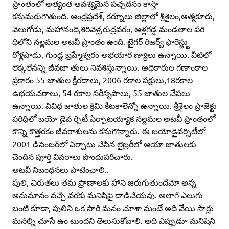
ప్రాంతంలో అత్యంత ఆవశ్యమైన పచ్చదనం కాస్తా
కనుమరుగౌతుంది. ఆంధ్రప్రదేశ్‌, కర్నూలు జిల్లాలో శ్రీశైలం,ఆత్మకూరు,
వెలుగోడు, మహానంది,శిరివెళ్ల,రుద్రవరం, ఆళ్లగడ్డ మండలాల పరి
ధిలోని నల్లమల అటవీ ప్రాంతం ఉంది. టైగర్‌ రిజర్వ్‌ ఫారెస్ట్టు
రోళ్లపాడు, గుండ్ల బ్రహ్మేశ్వరం అభయార ణ్యాలు ఉన్నాయి. వీటిలో
లెక్కలేనన్ని జీవజా తులు నివశిస్తున్నాయి. అధికారుల గణాంకాల
ప్రకారం 55 జాతుల క్షీరదాలు, 2006 రకాల పక్షులు,18రకాల
ఉభయచరాలు, 54 రకాల సరీసృపాలు, 55 జాతుల చేపలు
ఉన్నాయి. వివిధ జాతుల క్రిమి కీటకాలెన్నో ఉన్నాయి. శ్రీశైలం ప్రాజెక్టు
పరిధిలో బయో డైవ ర్సిటీ ఏర్పాటయ్యాక నల్లమల అటవీ ప్రాంతంలో
కొన్ని కొత్తరకం జీవరాశులను కనుగొన్నారు. ఈ బయోడైవర్సిటీలో
2001 డిసెంబర్‌లో ఏర్పాటు చేసిన లైబ్రరీలో ఆయా జాతులకు
చెందిన పూర్తి వివరాలు పొందుపరిచారు.
అటవీ నిబంధనలు పాటించాలి..
పులి, చిరుతలు తమ ప్రాణాలకు హాని జరుగుతుందేమో అన్న
అనుమానం వచ్చే వరకు మనిషిపై దాడిచేయవు. అలాగే ఎలుగు
బంటి కూడా, పులిని ఒక సారి మనం చూశా మంటే అది వేయి సార్లు
మనల్ని చూసే ఉం టుందని తెలుసుకోవాలి. అది ఎప్పుడూ మనిషిని