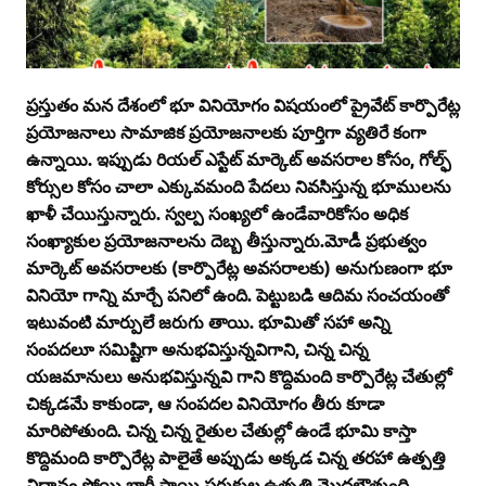
ప్రస్తుతం మన దేశంలో భూ వినియోగం విషయంలో ప్రైవేట్‌ కార్పొరేట్ల
ప్రయోజనాలు సామాజిక ప్రయోజనాలకు పూర్తిగా వ్యతిరే కంగా
ఉన్నాయి. ఇప్పుడు రియల్‌ ఎస్టేట్‌ మార్కెట్‌ అవసరాల కోసం, గోల్ఫ్‌
కోర్సుల కోసం చాలా ఎక్కువమంది పేదలు నివసిస్తున్న భూములను
ఖాళీ చేయిస్తున్నారు. స్వల్ప సంఖ్యలో ఉండేవారికోసం అధిక
సంఖ్యాకుల ప్రయోజనాలను దెబ్బ తీస్తున్నారు.మోడీ ప్రభుత్వం
మార్కెట్‌ అవసరాలకు (కార్పొరేట్ల అవసరాలకు) అనుగుణంగా భూ
వినియో గాన్ని మార్చే పనిలో ఉంది. పెట్టుబడి ఆదిమ సంచయంతో
ఇటువంటి మార్పులే జరుగు తాయి. భూమితో సహా అన్ని
సంపదలూ సమిష్టిగా అనుభవిస్తున్నవిగాని, చిన్న చిన్న
యజమానులు అనుభవిస్తున్నవి గాని కొద్దిమంది కార్పొరేట్ల చేతుల్లో
చిక్కడమే కాకుండా, ఆ సంపదల వినియోగం తీరు కూడా
మారిపోతుంది. చిన్న చిన్న రైతుల చేతుల్లో ఉండే భూమి కాస్తా
కొద్దిమంది కార్పొరేట్ల పాలైతే అప్పుడు అక్కడ చిన్న తరహా ఉత్పత్తి
విధానం పోయి,భారీ స్థాయి సరుకుల ఉత్పత్తి మొదలౌతుంది.