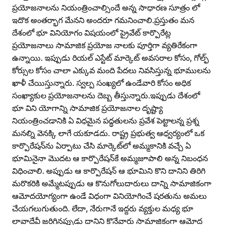
ప్రయోజనాలను నియంత్రించాల్సిందే అన్న సాధారణ సూత్రం లో
ఇదొక అంతర్భాగ మేనని అందరూ గమనించాలి.ప్రస్తుతం మన
దేశంలో భూ వినియోగం విషయంలో ప్రైవేట్‌ కార్పొరేట్ల
ప్రయోజనాలు సామాజిక ప్రయోజ నాలకు పూర్తిగా వ్యతిరేకంగా
ఉన్నాయి. ఇప్పుడు రియల్‌ ఎస్టేట్‌ మార్కెట్‌ అవసరాల కోసం, గోల్ఫ్‌
కోర్సుల కోసం చాలా ఎక్కువ మంది పేదలు నివసిస్తున్న భూములను
ఖాళీ చేయిస్తున్నారు. స్వల్ప సంఖ్యలో ఉండేవారి కోసం అధిక
సంఖ్యాకుల ప్రయోజనాలను దెబ్బ తీస్తున్నారు.ఇప్పుడు దేశంలో
భూ విని యోగాన్ని సామాజిక ప్రయోజనాల దృష్ట్యా
నియంత్రించడానికి ఏ విధమైన పద్ధతులను ప్రవేశ పెట్టాలన్న ప్రశ్న
మనల్ని వెనక్కి లాగే యకూడదు. రాష్ట్ర ప్రభుత్వ ఆధ్వర్యంలో ఒక
కార్పొరేషన్‌ను ఏర్పాటు చేసి మార్కెట్‌లో అమ్మకానికి వచ్చే ఏ
భూమినైనా మొదట ఆ కార్పొరేషన్‌కే అమ్మజూపాలి అన్న నిబంధన
విధించాలి. అప్పుడు ఆ కార్పొరేషన్‌ ఆ భూమిని కొని దానిని తిరిగి
మరొకరికి అమ్మేటప్పుడు ఆ కొనుగోలుదారులు దాన్ని సామాజికంగా
ఆమోదయోగ్యంగా ఉండే విధంగా వినియోగించే షరతును అమలు
చేయగలుగుతుంది. లేదా, నేరుగానే ఇద్దరు వ్యక్తుల మధ్య భూ
లావాదేవీ జరిగినప్పుడు దానిని కొనేవారు సామాజికంగా ఆమోద