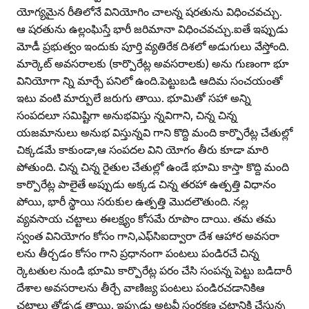
యోగ్యమైన రీతిలోనే వినియోగిం చాలన్న షరతును విధించవచ్చు.
ఆ షరతును ఉల్లంఘిస్తే భారీ జరిమానా విధించవచ్చు.ఐతే ఇప్పుడు
మోడీ ప్రభుత్వం ఇందుకు పూర్తి వ్యతిరేక దిశలో అడుగులు వేస్తోంది.
మార్కెట్‌ అవసరాలకు (కార్పొరేట్ల అవసరాలకు) అను గుణంగా భూ
వినియోగా న్ని మార్చే పనిలో ఉంది.పెట్టుబడి ఆదిమ సంచయంతో
ఇటు వంటి మార్పులే జరుగు తాయి. భూమితో సహా అన్ని
సంపదలూ సమిష్టిగా అనుభవిస్తు న్నవిగాని, చిన్న చిన్న
యజమానులు అనుభ విస్తున్నవి గాని కొద్ది మంది కార్పొరేట్ల చేతుల్లో
చిక్కడమే కాకుండా,ఆ సంపదల విని యోగం తీరు కూడా మారి
పోతుంది. చిన్న చిన్న రైతుల చేతుల్లో ఉండే భూమి కాస్తా కొద్ది మంది
కార్పొరేట్ల పాలైతే అప్పుడు అక్కడ చిన్న తరహా ఉత్పత్తి విధానం
పోయి, భారీ స్థాయి సరుకుల ఉత్పత్తి మొదలౌతుంది. నల్ల
వ్యవసాయ చట్టాలు ఈలక్ష్యం కోసమే రూపొం దాయి. తమ తమ
స్వంత వినియోగం కోసం గాని,ఎఫ్‌సిఐద్వారా దేశ ఆహార అవసరా
లను తీర్చడం కోసం గాని ప్రధానంగా పంటలు పండిరచే చిన్న
ర్కెటతుల నుండి భూమి కార్పొరేట్ల పరం చేసి సంపన్న పెట్టు బడిదారీ
దేశాల అవసరాలను తీర్చే వాణిజ్య పంటలు పండిరచడానికిఆ
చట్టాలు తోడ్పడ తాయి. ఇప్పుడు అటవీ సంరక్షణ చట్టానికి చేస్తున్న