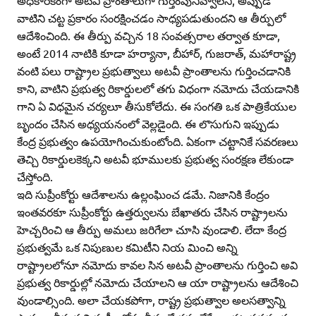
అధికారికంగా అటవీ ప్రాంతాలుగా గుర్తింపునివ్వాలని, అప్పుడే
వాటిని చట్ట ప్రకారం సంరక్షించడం సాధ్యపడుతుందని ఆ తీర్పులో
ఆదేశించింది. ఈ తీర్పు వచ్చిన 18 సంవత్సరాల తర్వాత కూడా,
అంటే 2014 నాటికి కూడా హర్యానా, బీహార్‌, గుజరాత్‌, మహారాష్ట్ర
వంటి పలు రాష్ట్రాల ప్రభుత్వాలు అటవీ ప్రాంతాలను గుర్తించడానికి
కాని, వాటిని ప్రభుత్వ రికార్డులలో తగు విధంగా నమోదు చేయడానికి
గాని ఏ విధమైన చర్యలూ తీసుకోలేదు. ఈ సంగతి ఒక పాత్రికేయుల
బృందం చేసిన అధ్యయనంలో వెల్లడైంది. ఈ లొసుగుని ఇప్పుడు
కేంద్ర ప్రభుత్వం ఉపయోగించుకుంటోంది. ఏకంగా చట్టానికే సవరణలు
తెచ్చి రికార్డులకెక్కని అటవీ భూములకు ప్రభుత్వ సంరక్షణ లేకుండా
చేస్తోంది.
ఇది సుప్రీంకోర్టు ఆదేశాలను ఉల్లంఘించ డమే. నిజానికి కేంద్రం
ఇంతవరకూ సుప్రీంకోర్టు ఉత్తర్వులను బేఖాతరు చేసిన రాష్ట్రాలను
హెచ్చరించి ఆ తీర్పు అమలు జరిగేలా చూసి వుండాలి. లేదా కేంద్ర
ప్రభుత్వమే ఒక నిపుణుల కమిటీని నియ మించి అన్ని
రాష్ట్రాలలోనూ నమోదు కావల సిన అటవీ ప్రాంతాలను గుర్తించి అవి
ప్రభుత్వ రికార్డుల్లో నమోదు చేయాలని ఆ యా రాష్ట్రాలను ఆదేశించి
వుండాల్సింది. అలా చేయకపోగా, రాష్ట్ర ప్రభుత్వాల అలసత్వాన్ని