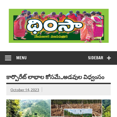
Skip
to
content
DHIMSA
Dhimsa Telugu Monthly Magazine
MENU
SIDEBAR
కార్పొరేట్‌ లాభాల కోసమే..అడవుల విధ్వంసం
October 14, 2023