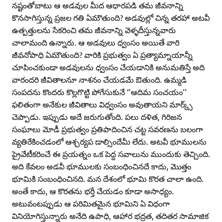
నష్టంతోబాటు ఆ అడవుల మీద ఆధారపడి తమ జీవనాన్ని
కొనసాగిస్తున్న ప్రజల గతి ఏమౌతుంది? అడవుల్లో చిన్న తరహా అటవీ
ఉత్పత్తులను సేకరించి తమ జీవనాన్ని వెళ్ళదీస్తున్నవారు
చాలామంది ఉన్నారు. ఆ అడవులు ధ్వంసం అయితే వారి
జీవనోపాధి ఏమౌతుంది? వారికి ప్రభుత్వం ఏ ప్రత్యామ్నాయాన్నీ
చూపించకుండా అడవులను ధ్వంసం చేయడానికి అనుమతిస్తే అది
వారందరి జీవితాలనూ నాశనం చేయడమే ఔతుంది. ఉమ్మడి
సంపదను కొందరు కొల్లగొట్టి పోగేసుకునే ‘’ఆదిమ సంచయం’’
ఫలితంగా అనేకుల జీవితాలు విధ్వంసం అవుతాయని మార్క్స్‌
చెప్పాడు. ఇప్పుడు అదే జరుగుతోంది. పలు దళిత, గిరిజన
సంఘాలు మోడీ ప్రభుత్వం ప్రతిపాదించిన చట్ట సవరణను బలంగా
వ్యతిరేకించడంలో ఆశ్చర్యప డాల్సిందేమీ లేదు. అటవీ భూములను
ప్రైవేటీకరించే ఈ ప్రయత్నం ఒక పెద్ద సవాలును ముందుకు తెచ్చింది.
అది కేవలం అడవీ భూములకు సంబంధించినదే కాదు, మొత్తం
భూమికి సంబంధించినది. మన దేశంలో భూమి కొరత చాలా ఉంది.
అంతే కాదు, ఆ కొరతను భర్తీ చేయడం కూడా అసాధ్యం.
అటువంటప్పుడు ఆ పరిమితమైన భూమిని ఏ విధంగా
వినియోగిస్తున్నారు అనేది ఉపాధి, ఆహార భద్రత, తదితర సామాజిక