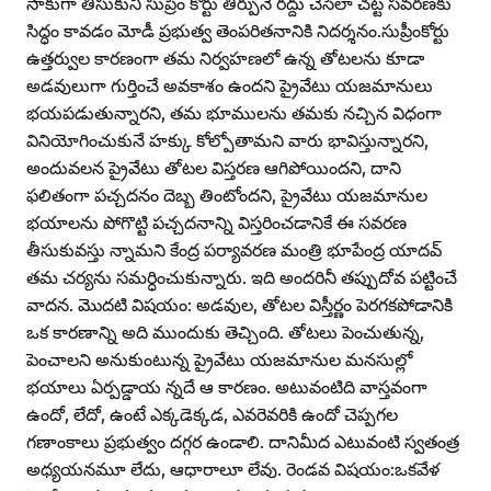
సాకుగా తీసుకుని సుప్రీం కోర్టు తీర్పునే రద్దు చేసేలా చట్ట సవరణకు
సిద్ధం కావడం మోడీ ప్రభుత్వ తెంపరితనానికి నిదర్శనం.సుప్రీంకోర్టు
ఉత్తర్వుల కారణంగా తమ నిర్వహణలో ఉన్న తోటలను కూడా
అడవులుగా గుర్తించే అవకాశం ఉందని ప్రైవేటు యజమానులు
భయపడుతున్నారని, తమ భూములను తమకు నచ్చిన విధంగా
వినియోగించుకునే హక్కు కోల్పోతామని వారు భావిస్తున్నారని,
అందువలన ప్రైవేటు తోటల విస్తరణ ఆగిపోయిందని, దాని
ఫలితంగా పచ్చదనం దెబ్బ తింటోందని, ప్రైవేటు యజమానుల
భయాలను పోగొట్టి పచ్చదనాన్ని విస్తరించడానికే ఈ సవరణ
తీసుకువస్తు న్నామని కేంద్ర పర్యావరణ మంత్రి భూపేంద్ర యాదవ్‌
తమ చర్యను సమర్ధించుకున్నారు. ఇది అందరినీ తప్పుదోవ పట్టించే
వాదన. మొదటి విషయం: అడవుల, తోటల విస్తీర్ణం పెరగకపోడానికి
ఒక కారణాన్ని అది ముందుకు తెచ్చింది. తోటలు పెంచుతున్న,
పెంచాలని అనుకుంటున్న ప్రైవేటు యజమానుల మనసుల్లో
భయాలు ఏర్పడ్డాయ న్నదే ఆ కారణం. అటువంటిది వాస్తవంగా
ఉందో, లేదో, ఉంటే ఎక్కడెక్కడ, ఎవరెవరికి ఉందో చెప్పగల
గణాంకాలు ప్రభుత్వం దగ్గర ఉండాలి. దానిమీద ఎటువంటి స్వతంత్ర
అధ్యయనమూ లేదు, ఆధారాలూ లేవు. రెండవ విషయం:ఒకవేళ