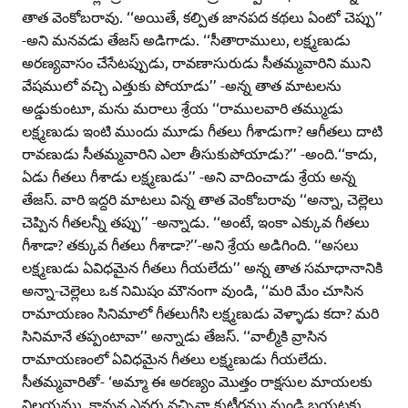
తాత వెంకోబరావు. ‘‘అయితే, కల్పిత జానపద కథలు ఏంటో చెప్పు’’
-అని మనవడు తేజస్‌ అడిగాడు. ‘‘సీతారాములు, లక్ష్మణుడు
అరణ్యవాసం చేసేటప్పుడు, రావణాసురుడు సీతమ్మవారిని ముని
వేషములో వచ్చి ఎత్తుకు పోయాడు’’ -అన్న తాత మాటలను
అడ్డుకుంటూ, మను మరాలు శ్రేయ ‘‘రాములవారి తమ్ముడు
లక్ష్మణుడు ఇంటి ముందు మూడు గీతలు గీశాడుగా? ఆగీతలు దాటి
రావణుడు సీతమ్మవారిని ఎలా తీసుకుపోయాడు?’’ -అంది.‘‘కాదు,
ఏడు గీతలు గీశాడు లక్ష్మణుడు’’ -అని వాదించాడు శ్రేయ అన్న
తేజస్‌. వారి ఇద్దరి మాటలు విన్న తాత వెంకోబరావు ‘‘అన్నా, చెల్లెలు
చెప్పిన గీతలన్నీ తప్పు’’ -అన్నాడు. ‘‘అంటే, ఇంకా ఎక్కువ గీతలు
గీశాడా? తక్కువ గీతలు గీశాడా?’’-అని శ్రేయ అడిగింది. ‘‘అసలు
లక్ష్మణుడు ఏవిధమైన గీతలు గీయలేదు’’ అన్న తాత సమాధానానికి
అన్నా-చెల్లెలు ఒక నిమిషం మౌనంగా వుండి, ‘‘మరి మేం చూసిన
రామాయణం సినిమాలో గీతలుగీసి లక్ష్మణుడు వెళ్ళాడు కదా? మరి
సినిమానే తప్పంటావా’’ అన్నాడు తేజస్‌. ‘‘వాల్మీకి వ్రాసిన
రామాయణంలో ఏవిధమైన గీతలు లక్ష్మణుడు గీయలేదు.
సీతమ్మవారితో- ‘అమ్మా ఈ అరణ్యం మొత్తం రాక్షసుల మాయలకు
నిలయము. కావున ఎవరు వచ్చినా కుటీరము నుండి బయటకు