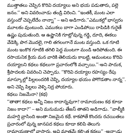
ముత్తాతలు చెప్పిన కొరివి దయ్యాలు అని భయ పడుతారు, పల్లె
జనం.’’ అని వివరించాడు తండ్రి విరించి. ‘‘ఇంతకీ, మంట ఎలా
వస్తుందో చెప్పలేదేం నాన్నా’’ – అని అడిగారు.’’ఎముకల్లో భాస్వరం
మూలకం వుంటుంది. ఎముకలు బాగా ఎండిపోయి రాపిడికి గురైతే
ఉష్ణం పుడుతుంది. ఆ ఉష్ణానికి గూట్లోవున్న గడ్డి, దూది, ఈకలు
వేడెక్కి పొగ మొదలై, గాలి తగలంగానే మంట వస్తుంది. ఒక గూటి
మంట ఇంకొక గూటికి తగిలి పెద్ద మంటగా మండి ఆరిపోతుంది. ఈ
రసాయనిక క్రియ మన వారికి తెలియదు కాబట్టి, ఆమంటలు కొరివి
దయ్యాలని కథలు కథలుగా ప్రచారంలోకి వచ్చాయి.’’-అని పాదుక,
శ్రీపాదలకు వివరించి చెప్పాడు. ‘‘కొరివి దయ్యాల రహస్యం రేపు
మాస్కూల్లో పిల్లలందరికి చెప్పి, దయ్యాల భయం పోగొడతాం నాన్న’’.
అని చెప్పి పిల్లలు వెళ్ళి నిద్ర పోయారు.
కథలు నిజమేనా? (కథ)
‘‘తాతా! కథలు అన్నీ నిజం కాదాన్నవుగా? రామాయణం కథ కూడా
నిజం కాదా?’’ – అని మనుమడు తేజస్‌ తాతని అడిగాడు. ‘‘వాల్మీకి
మహర్షి వ్రాసింది అంతా నిజమైన కథే. కాకపోతే కొందరు రచయితలు
ప్రచారంలో వున్న జానపద కథలు కూడా కలిపి తెలుగు
రామాయణాల్లో వ్రాసారు. అవి మాత్రమే కల్పిత కథలు’’ -అన్నాడు