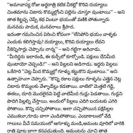
‘‘అమావాస్య రోజు అర్ధరాత్రి కటిక చీకట్లో కొరివి దయ్యాలు
చింతమాను చిటారు కొమ్మల్లోంచి పల్లెను చూస్తూ వుంటాయి’’ – అని
తాత కిట్టప్ప చెప్పే కథ వింటూ భయంతో వణికి పోతున్నారు
మనవడు పాదుక, మనవరాలు శ్రీపాద.
ఇదంతా గమనించిన విరించి కోపంగా ‘‘లేనిపోని భయం వాళ్ళకు
ఎందుకు కలిగిస్తావు? దయ్యాలు, కొరివి దయ్యాలు లేవని
నీకెన్నిసార్లు చెప్పాను నాన్న’’ – అని గట్టిగా అరిచాడు.
‘‘మీరిద్దరు ఇలారండి, ఈ కుర్చీలో కూర్చోండి. పక్షులు దేనిమీద
వుంటాయో చెప్పండి?’’ – అని పిల్లలని అడిగాడు. ఇద్దరు పిల్లలు
ఒకేసారి ‘‘చెట్ల మీద కొమ్మల్లో గూళ్ళు కట్టుకొని వుంటాయి.’’ అని
ఉత్సాహంగా చెప్పారు. ‘‘కొన్ని రకాల పక్షులు గూళ్ళను ఎత్తైన చెట్ల
చిటారు కొమ్మలకు వేళ్ళాడేట్లు కడతాయి. వాటిలొ మెత్తటి గడ్డి,
ఈకలు, దూది మొదలైనవి పెట్టి వాటిమీద గుడ్లు పెడతాయి. గుడ్లని
పొదిగి పిల్లల్ని చేస్తాయి. అందులో పిల్లలు ఎదిగి బయటకు ఎగిరి
పోతాయి. కొన్ని చచ్చిపోతాయి. అలా చచ్చిపోయిన పక్షిపిల్లల
ఎముకలూ,గూడు బాగా ఎండిపోతాయి. ఎండాకాలంలో వేడి
గాలులు వీచే సమయంలో ఆగూళ్ళు మండి,ఆమంట వూరిలో వారికి
రాత్రి పూట బాగా కనపడుతుంది. ఆమంటను చూచి తాత