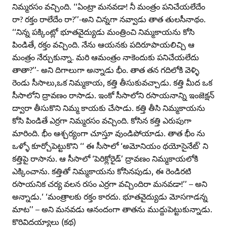
నిమ్మరసం వచ్చింది. ‘‘ఏంట్రా మనవడా! నీ మంత్రం పనిచేయలేదేం
రా? రక్తం రాలేదేం రా?’’-అని చిన్నగా నవ్వాడు తాత తులసీనాథం.
‘‘నిన్న పక్కింట్లో భూతవైద్యుడు మంత్రించి నిమ్మకాయను కోసి
పిండితే, రక్తం వచ్చింది. నేను ఆయనకు పదిరూపాయలిచ్చి ఆ
మంత్రం నేర్చుకున్నా. మరి ఆమంత్రం నాకెందుకు పనిచేయలేదు
తాతా?’’- అని దిగాలుగా అన్నాడు భీం. తాత తన గదిలోకి వెళ్ళి
రెండు సీసాలు,ఒక నిమ్మకాయ, కత్తి తీసుకువచ్చాడు. కత్తి మీద ఒక
సీసాలోని ద్రావణం రాసాడు. ఇంకో సీసాలోని రసాయనాన్ని ఇంజెక్షన్‌
ద్వారా తీసుకొని నిమ్మ కాయకు చేసాడు. కత్తి తీసి నిమ్మకాయను
కోసి పిండితే ఎర్రగా నిమ్మరసం వచ్చింది. కోసిన కత్తి ఎరుపుగా
మారింది. భీం ఆశ్చర్యంగా చూస్తూ వుండిపోయాడు. తాత భీం ను
ఒళ్ళో కూర్చోపెట్టుకొని ‘‘ ఈ సీసాలో ‘అమోనియం థయోసైనేట్‌’ ని
కత్తిపై రాసాను. ఆ సీసాలో ‘పెరిక్లోరైడ్‌’ ద్రావణం నిమ్మకాయలోకి
ఎక్కించాను. కత్తితో నిమ్మకాయను కోసినపుడు, ఈ రెండిరటి
రసాయనిక చర్య వలన రసం ఎర్రగా వచ్చిందిరా మనవడా!’’ – అని
అన్నాడు.‘ ‘మంత్రాలకు రక్తం కారదు. భూతవైద్యుడు మోసగాడన్న
మాట’’ – అని మనవడు ఆనందంగా తాతను ముద్దుపెట్టుకున్నాడు.
కొరివిదయ్యాలు (కథ)