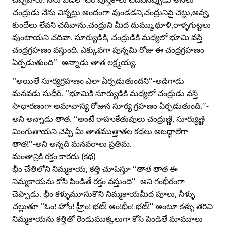
చంద్రుడు నేను విన్నట్లు అందంగా వుండడని,చంద్రునిపై చెట్టు,అవ్వ,
కుందేలు లేవని చదివాను.చంద్రుని మీద దుమ్ము,ధూళి,రాళ్ళగుట్టలు
వుంటాయని చదివా. సూర్యుడికి, చంద్రుడికి మధ్యలో భూమి వస్తే
చంద్రగ్రహణం వస్తుంది. ఎక్కువగా పున్నమి రోజు ఈ చంద్రగ్రహణం
ఏర్పడుతుంది’’- అన్నాడు తాత లక్ష్మయ్య.
‘‘అయితే సూర్యగ్రహణం ఎలా ఏర్పడుతుందని’’-అడిగాడు
మనవడు సుధీర్‌. ‘‘భూమికి సూర్యుడికి మధ్యలో చంద్రుడు వస్తే
సాధారణంగా అమావాస్య రోజున సూర్య గ్రహణం ఏర్పడుతుంది.’’-
అని అన్నాడు తాత. ‘‘అంటే రాహుకేతువులు చంద్రుణ్ణి, సూర్యుణ్ణి
మింగుతాయని చెప్పే మీ తాతముత్తాతల కథలు అబద్ధాలేగా
తాత!’’-అని అన్నది మనవరాలు ప్రతిమ.
మంతాన్రికి రక్తం కారదు (కథ)
భీం చేతిలోని నిమ్మకాయ, కత్తి చూపిస్తూ ‘‘తాత తాత ఈ
నిమ్మకాయను కోసి పిండితే రక్తం వస్తుంది’’ -అని గంభీరంగా
చెప్పాడు. భీం కళ్ళుమూసుకొని నిమ్మకాయమీద పూలు, నీళ్ళు
చల్లుతూ ‘‘ఓం! హోం! హ్రీం! భట్‌! ఆం!భీం! భట్‌!’’ అంటూ కళ్ళు తెరిచి
నిమ్మకాయను కత్తితో రెండుముక్కలుగా కోసి పిండితే మామూలు