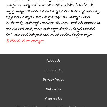
రావద్దు. నా అన్న రాములవారిని రాక్షసులు ఏమీ చేయలేరు. నీ
ఆజ్ఞపై, అన్నగారిని వెతుకుటకు నిన్ను వదలి వెళుతున్నా’ అని చెప్పి
లక్ష్మణుడు వెళ్ళాడు. ఇది నిజమైన కథ’’ అని అన్నాడు తాత
వెంకోబరావు. అహల్యను రాయిగా శపించటం, రాముడి పాదాలు ఆ
రాయిని తాకంగానే, రాయి అహల్యగా మారటం కల్పిత జానపద
కథ’’ -అని తాత చెప్పగానే ఆనందంతో తాతను హత్తుకున్నారు.
-శ్రీ గోమఠం రంగా చార్యులు
About Us
Terms of Use
Privacy Policy
Wikipedia
Contact Us