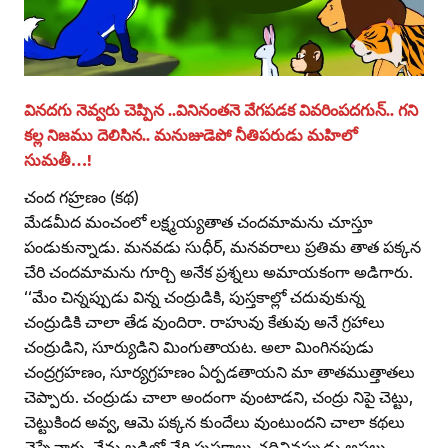
వినదగు నెవ్వరు చెప్పిన ..వినినంతనె వేగపడక వివరింపదగున్‌.. గని
కల్ల నిజము దెలిసిన.. మనుజుడెపో నీతిపరుడు మహిలో
సుమతీ…!
చంద గహ్రణం (కథ)
మేడమీద మంచంలో లక్ష్మయ్యతాత చందమామను చూస్తూ
పండుకున్నాడు. మనవడు సుధీర్‌, మనవరాలు ప్రతిమ తాత పక్కన
చేరి చందమామను గూర్చి అనేక ప్రశ్నలు అమాయకంగా అడిగారు.
‘‘మేం చిన్నప్పుడు విన్న చంద్రుడికి, పుస్తకాల్లో చదువుకున్న
చంద్రుడికి చాలా తేడ వుందిరా. రాహువు కేతువు అనే గ్రహాలు
చంద్రుడిని, సూర్యుడిని మింగుతాయట. అలా మింగినపుడు
చంద్రగ్రహణం, సూర్యగ్రహణం ఏర్పడతాయని మా తాతముత్తాతలు
చెప్పారు. చంద్రుడు చాలా అందంగా వుంటాడని, చంద్రు నిపై చెట్టు,
చెట్టుకింద అవ్వ, ఆమె పక్కన కుందేలు వుంటుందని చాలా కథలు
చెప్పేవారు. నేను బడిలో చేరి పుస్తకాలు చదివినప్పుడు అసలు