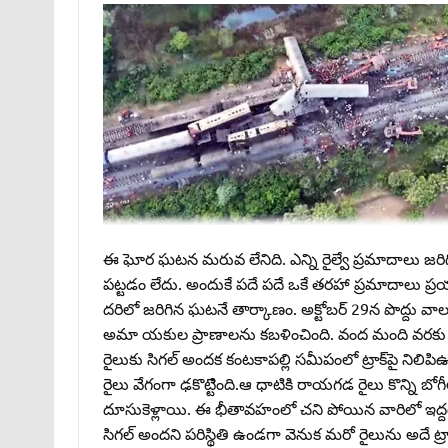
ఈ ఘోర ఘటన మరువ లేనిది. ఎన్ని రైల్వే ప్రమాదాలు జరిగి
పట్టడం లేదు. అందుకే పదే పదే ఒకే తరహా ప్రమాదాలు ప
దరిలో జరిగిన ఘటనే తార్కాణం. అక్టోబర్‌ 29న పొద్
అమా యకుల ప్రాణాలను కబళించింది. వంద మంది వరకు క్షత
రైలుకు సిగల్‌ అందక కంటకాపల్లి సమీపంలో ట్రాక్‌పై నిలిప
రైలు వేగంగా ఢకొట్టిెంది.ఆ ధాటికి రాయగడ రైలు కొన్ని బోగీలు 
దూసుకెళ్లాయి. ఈ భీతావహంలో చని పోయిన వారిలో ఇద్దరు 
సిగల్‌ అందని పరిస్థితి ఉండగా వెనుక మరో రైలును అదే ట్రా