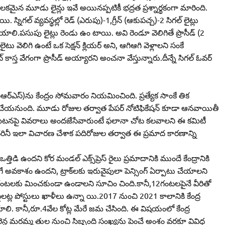
లో కీలకమైన మూడు లైన్లు ఇవే అయినప్పటికీ భద్రత ప్రశ్నార్థకంగా మారింది.
ల్‌ వ్యవస్థల్లో రెడ్‌ (ఎరుపు)-1,గ్రీన్‌ (ఆకుపచ్చ)-2 సిగల్‌ లైట్లు
ేయాలి.పసుపు లైట్లు రెండు ఉం టాయి. అవి రెండూ వెలిగితే ప్రొసీడ్‌ (2
లైటు వెలిగి ఉంటే ఒక సెక్షన్‌ క్లియర్‌ అని, ఆగిఆగి వెళ్లాలని సంకే
త వేగంగా ప్రొసీడ్‌ అయ్యారని అంచనా వేస్తున్నారు.దీన్నే సిగల్‌ ఓవర్‌
ీ (సిఆర్‌ఎస్‌)ను కేంద్రం సోమవారం నియమించింది. ప్రత్యేక సాంకే తిక
 చేయనుంది. మూడు రోజుల తర్వాత పేపర్‌ నోటిఫికేషన్‌ కూడా ఆనవాయితీ
నా ఈ ఘటనపై వివరాలు అందజేసేవారుంటే ఫలానా చోట కలవాలని ఈ కమిటీ
దరినీ ఇలా విచారణ చేశాక పదిరోజుల తర్వాత ఈ ప్రమాద కారణాన్ని
క పని ఒత్తిడి ఉందని కోర మండల్‌ ఎక్స్‌ప్రెస్‌ రైలు ప్రమాదానికి ముందే కేంద్రానికి
లు జరిగే అవకాశం ఉందని, ట్రాక్‌లకు ఇరువైపులా పెన్సింగ్‌ ఏర్పాటు చేయాలని
ని 12 గంటలకు మించకుండా ఉండాలని సూచిం చింది.కానీ,12గంటలపైనే వీరితో
ైలట్ల పోస్టులు ఖాళీలు ఉన్నా యి.2017 నుంచి 2021 కాలానికి కేంద్ర
యాలి. కానీ,రూ.4వేల కోట్ల మేరే జమ చేసింది. ఈ విషయంలో కేంద్ర
వే లైన్ల మరమ్మ తుల నుంచి సిబ్బంది సంఖ్యను పెంచే అంశం వరకూ వివిధ