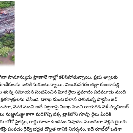
నా సామాన్యుడు ప్రాణాలే గాల్లో కలిసిపోతున్నాయి. ప్రభు త్వాలకు
్రయాణీకులను బలితీసుకుంటున్నాయి. విజయనగరం జిల్లా కంటకాపల్లి
దు వాలు తున్న సమాయన సంభవించిన ఘోర రైలు ప్రమాదం పదమూడు మంది
గాత్రులను చేసింది. విశాఖ నుంచి పలాస వెళుతున్న ప్యాసిం జర్‌
ిఉంచగా, వెనక నుంచి అదే పట్టాలపై విశాఖ నుంచి రాయగడ వెళ్లే ప్యాసింజర్‌
నుజ్జునుజ్జు కాగా మరికొన్ని పక్క ట్రాక్‌లోని గూడ్స్‌ రైలు మీదికి
లోకో పైలెట్లు, గార్డు కూడా ఉండటం విషాదం. ముందుగా వెళ్లిన రైలుకు
క్‌పై పంపడం రైల్వే భద్రత డొల్లత నానికి నిదర్శనం. ఇదే రూట్‌లో ఒడిశా