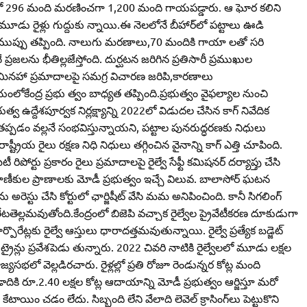
ాదంలో 296 మంది మరణించగా 1,200 మంది గాయపడ్డారు. ఆ ఘోర కలిని
డు రైళ్లు గుద్దుకు న్నాయి.ఈ నెలలోనే బీహార్‌లో పట్టాలు ఊడి
పెనుముప్పు తప్పింది. నాలుగు మరణాలు,70 మందికి గాయా లతో సరి
జలను భీతిల్లజేస్తోంది. దుర్ఘటన జరిగిన ప్రతిసారీ ప్రముఖుల
నహా ప్రమాదాలపై సమగ్ర విచారణ జరిపి,కారణాలు
లోకేంద్ర ప్రభు త్వం బాధ్యత తప్పింది.ప్రభుత్వం వైఫల్యాల నుంచి
వ ఉద్దేశపూర్వక నిర్లక్ష్యాన్ని 2022లో విడుదల చేసిన కాగ్‌ నివేదిక
ు తప్పడం వల్లనే సంభవిస్తున్నాయని, పట్టాల పునరుద్ధరణకు నిధులు
ట్రీయ రైలు రక్షణ నిధి నిధులు తగ్గించిన వైనాన్ని కాగ్‌ ఎత్తి చూపింది.
 రిపోర్టు ప్రకారం రైలు ప్రమాదాలపై రైల్వే సేఫ్టీ కమిషనర్‌ దర్యాప్తు చేసి
ాణీకుల ప్రాణాలకు మోడీ ప్రభుత్వం ఇచ్చే విలువ. బాలాసోర్‌ ఘటన
 అరెస్టు చేసి కోర్టులో ఛార్జిషీట్‌ వేసి మమ అనిపించింది. కానీ సిగలింగ్‌
లమవుతోంది.కేంద్రంలో బిజెపి వచ్చాక రైల్వేల ప్రైవేటీకరణ దూకుడుగా
ొరేట్లకు రైల్వే ఆస్తులు ధారాదత్తమవుతున్నాయి. రైల్వే ప్రత్యేక బడ్జెట్‌
్‌ ట్రైన్లు ప్రవేశపెడు తున్నారు. 2022 చివరి నాటికి రైల్వేలలో మూడు లక్షల
సభలో వెల్లడిరచారు. రైళ్లల్లో ప్రతి రోజూ రెండున్నర కోట్ల మంది
ాదికి రూ.2.40 లక్షల కోట్ల ఆదాయాన్ని మోడీ ప్రభుత్వం ఆర్జిస్తూ మరో
ాయిం చడం లేదు. సిబ్బంది లేని వేలాది లెవెల్‌ క్రాసింగ్‌లు పెట్టుకొని