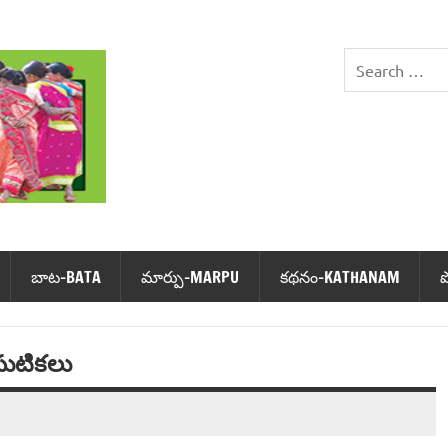
DHIMSA
బాట‌-BATA
మార్పు-MARPU
క‌థ‌నం-KATHANAM
ుఘటికలు