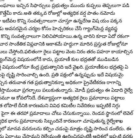
జాసంఘాలు ఇచ్చిన సిఫార్సులు ప్రభుత్వం ముందు కుప్పలు తెప్పలుగా పడి
తేమీ కాదు.అతి తక్కువ రోజుల్లో అత్యధిక వర్ష పాతం నమోదు
ల కొన్ని సంవత్సరాలుగా చూస్తూ ఉన్నదే!ఆ విష యం పక్కన
పుడు అవసరమైన చర్యల కోసం హెచ్చరికలు చేసే గ్యాంగ్‌మెన్ల వ్యవస్థ
ు కొన్ని సంవత్సరాలుగా నిలిచిపోయాయి.ఉన్న వారిని కూడా ఏదో రకంగా
చార సాంకేతిక విప్లవానికి ఆకాశమే హద్దుగా మారిన ప్రస్తుత రోజుల్లోనూ
మలు చేస్తోంది.ఫలితంగా రైలు పట్టాల వెంట నిరం తరం పహరా కాయాల్సిన
 గ్యాంగ్‌మెన్ల విషయంలోనే కాదు, ప్రయాణీ కుల భద్రతతో ముడిబడిన
 భర్తీ విషయంలోనూ కేంద్ర ప్రభుత్వానిది ఇదే వైఖరి. ప్రయాణీకుల భద్రతపై ఏ
ృష్టి సారించాల్సి ఉంది. ప్రతి పక్షంలో ఉన్నప్పుడు ఇదే విషయమై
చ్చిన తరువాత గత ప్రభుత్వానికన్నా అధికంగా ప్రైవేటీకరణ రాగాన్ని
ెగిరేస్తామంటూ ప్రగల్భాలు పలుకుతున్నారు. మోడీ ప్రభుత్వం ఈ ఏడాది రైల్వే
ిన్యాసమూ ఆ కోవలోనిదే. దేశవ్యాప్తంగా అత్యధిక రైలు ప్రమాదాలు పట్టాలు
పాలే దీనికి కారణమని వివిధ కమిటీల నివేదికలు ఇప్పటికే నిగ్గు
 పైగా ఈ తరహా ప్రమాదాలు చోటు చేసుకున్నాయి. రెండవ స్థానంలో లెవెల్‌
అత్యధిక భాగం ప్రమాదాలకు సిబ్బందినే కారణంగా చూపుతున్న రైల్వేశాఖ
 మానవ వనరులను కల్పిం చడంపై మాత్రం దృష్టి సారించ డంలేదు. ఈ
ను ఏర్పాటు చేస్తామని రైల్వేమంత్రి ఊరించినప్పటికీ ఆదిశలో ఇప్పటి వరకు