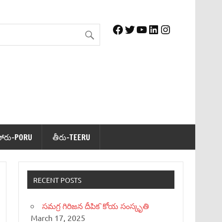
Facebook
Twitter
YouTube
LinkedIn
Instagram
పోరు-PORU
తీరు-TEERU
RECENT POSTS
సమగ్ర గిరిజన దీపిక`కోయ సంస్కృతి
March 17, 2025