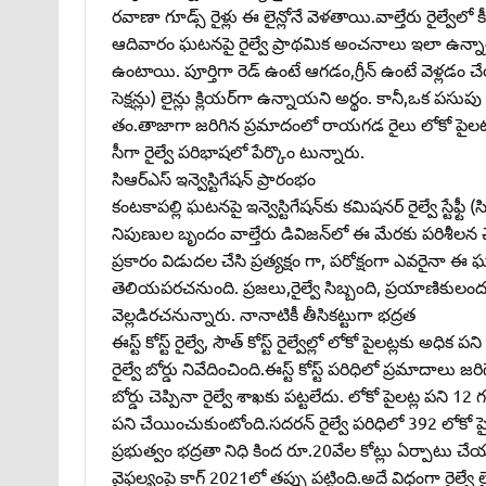
రవాణా గూడ్స్‌ రైళ్లు ఈ లైన్లోనే వెళతాయి.వాల్తేరు రైల్వే
ఆదివారం ఘటనపై రైల్వే ప్రాథమిక అంచనాలు ఇలా ఉన్నాయి. స్నిగ
ఉంటాయి. పూర్తిగా రెడ్‌ ఉంటే ఆగడం,గ్రీన్‌ ఉంటే వెళ్లడం చ
సెక్షన్లు) లైన్లు క్లియర్‌గా ఉన్నాయని అర్థం. కానీ,ఒక పసుపు 
తం.తాజాగా జరిగిన ప్రమాదంలో రాయగడ రైలు లోకో పైలట్‌ కాస్
సీగా రైల్వే పరిభాషలో పేర్కొం టున్నారు.
సిఆర్‌ఎస్‌ ఇన్వెస్టిగేషన్‌ ప్రారంభం
కంటకాపల్లి ఘటనపై ఇన్వెస్టిగేషన్‌కు కమిషనర్‌ రైల్వే స్టేఫ్ట
నిపుణుల బృందం వాల్తేరు డివిజన్‌లో ఈ మేరకు పరిశీలన
ప్రకారం విడుదల చేసి ప్రత్యక్షం గా, పరోక్షంగా ఎవరై
తెలియపరచనుంది. ప్రజలు,రైల్వే సిబ్బంది, ప్రయాణికులం
వెల్లడిరచనున్నారు. నానాటికీ తీసికట్టుగా భద్రత
ఈస్ట్‌ కోస్ట్‌ రైల్వే, సౌత్‌ కోస్ట్‌ రైల్వేల్లో లోకో పైలట్లకు అధి
రైల్వే బోర్డు నివేదించింది.ఈస్ట్‌ కోస్ట్‌ పరిధిలో ప్రమాదా
బోర్డు చెప్పినా రైల్వే శాఖకు పట్టలేదు. లోకో పైలట్ల ప
పని చేయించుకుంటోంది.సదరన్‌ రైల్వే పరిధిలో 392 లోకో ప
ప్రభుత్వం భద్రతా నిధి కింద రూ.20వేల కోట్లు ఏర్పాటు చే
వైఫల్యంపై కాగ్‌ 2021లో తప్పు పట్టింది.అదే విధంగా రైల్