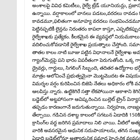
అంశాలపై వివిధ కమిటీలు, రైల్వే ట్రేడ్‌ యూనియన్లు, ప్ర
ఉన్నాయి. వర్షాకాలంలో వానలు పడటం,వరదలు రావడం కొత్
కావడమూ,ఫలితంగా అనూహ్య వరదలు సంభవించడమూ ఇటీవ
పెట్టినప్పటికీ లైన్లను నిరంతరం కాపలా కాస్తూ, ఎప్పటికప్
రైల్వేశాఖకు ప్రత్యేకం. కీలకమైన ఈ వ్యవస్థలో నియమకాల
వదిలించుకోవడానికే రైల్వేశాఖ ప్రయత్నాలు చేస్తోంది. సమా
తాతల కాలం నాటి బూజు పట్టిన విధానాలనే రైల్వేశాఖ అ
గ్యాంగ్‌మెన్లపై పని భారం విపరీతంగా పెరుగుతోంది. ఒక్క
డ్రైవర్లు, గార్డులు, సిగలింగ్‌ సిబ్బంది, తదితర ఉద్యోగాల
మాత్రం ఆలోచించే ప్రభుత్వమైనా మొట్టమొదట ఈ విషయంపై ద
విమర్శల వర్షం కురిపించిన బిజెపి నేతలు అధికారం లోకి వ
ఆలపిస్తు న్నారు. ఉట్టికెగిరే సత్తా లేకపోయినా ఆకాశాని క
బడ్జెట్‌లో అట్టహాసంగా ఆవిష్కరించిన బుల్లెట్‌ ట్రైన్‌ వ
తప్పడం కారణంగానే జరుగుతున్నాయి. నిర్వహణ, నాణ్యత లో
తేల్చాయి. గడిచిన దశాబ్ద కాలంలో సగటున ఏడాదికి 150కి
క్రాసింగ్‌ల వద్ద జరిగిన ప్రమాదాలు నిలి చాయి. వీటిలో 
వారికి అవసరమైన ఆధునిక సదుపాయాలను, తగిన సంఖ్యలో
ఏడాది బడ్జెట్‌లోనూ అత్యాధునిక ప్రమాద హెచ్చరిక వ్యవస్థ