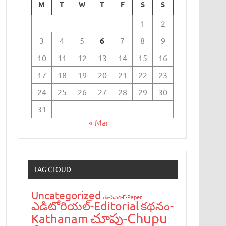
M
T
W
T
F
S
S
1
2
3
4
5
6
7
8
9
10
11
12
13
14
15
16
17
18
19
20
21
22
23
24
25
26
27
28
29
30
31
« Mar
TAG CLOUD
Uncategorized
ఈ-పేప‌ర్-E-Paper
ఎడిటోరియ‌ల్-Editorial
క‌థ‌నం-
చూపు-Chupu
Kathanam