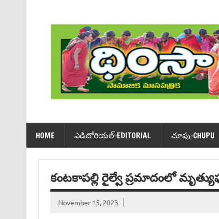
Skip
to
content
Dhimsa Telugu Monthly Magazine
HOME
ఎడిటోరియ‌ల్-EDITORIAL
చూపు-CHUPU
కంటకాపల్లి రైల్వే ప్రమాదంలో మృత్య
November 15, 2023