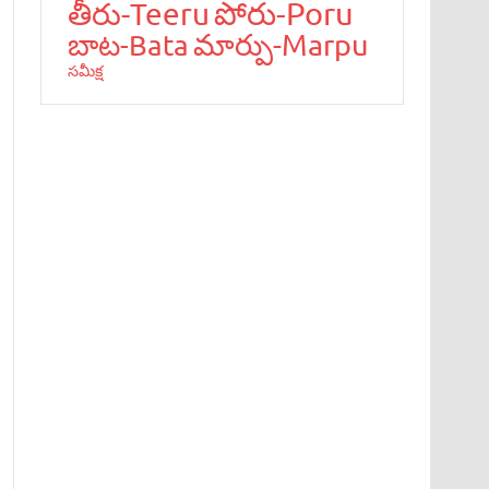
పోరు-Poru
తీరు-Teeru
మార్పు-Marpu
బాట‌-Bata
స‌మీక్ష‌