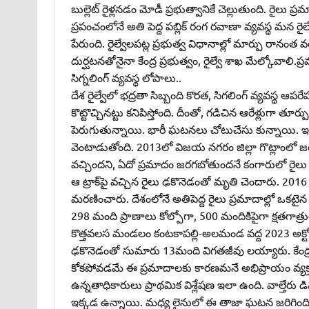
బుల్లెట్‌ రైళ్లనడం మోడీ ప్రభుత్వానికే చెల్లుతుంది. రైలు
ప్రపంచంలోనే అతి పెద్ద పబ్లిక్‌ రంగ రవాణా వ్యవస్థ మన రైల
పేరుంది. రైల్వేలపట్ల ప్రభుత్వ విధానాల్లో మార్పు రాన
దుర్ఘటనతోనైనా కేంద్ర ప్రభుత్వం, రైల్వే శాఖ మేల్కోవాల
సిగ్నలింగ్‌ వ్యవస్థ లోపాలు..
దేశ రైల్వేలో భద్రతా సిబ్బంది కొరత, సిగలింగ్‌ వ్యవస్థ ఆపరే
కొట్టొచ్చినట్టు కనిపిస్తోంది. దీంతో, గడిచిన ఆరేళ్లుగా తూర్పు
పెరుగుతున్నాయి. భారీ ఘటనలు చోటుచేసు కున్నాయి. ఇక్
వెంటాడుతోంది. 2013లో విజయ నగరం జిల్లా గొట్లాంలో జ
వచ్చిందని, ఏదో ప్రమాదం జరగబోతుందనే కంగారులో రైలు గొలుస
ఆ ట్రాక్‌పై వచ్చిన రైలు ఢకొనెడంతో మృతి చెందారు. 2016 ల
మరణించారు. దేశంలోనే అతిపెద్ద రైలు ప్రమాదాల్లో ఒకటై
298 మంది ప్రాణాలు కోల్పోగా, 500 మందికిపైగా క్షతగాత్ర
కొత్తవలస మండలం కంటకాపల్లి-అలమండ వద్ద 2023 అక్టోబర
ఢకొనెడంతో సుమారు 13మంది విగతజీవు లయ్యారు. కేంద్ర రైల
కోకపోవడమే ఈ ప్రమాదాలకు కారణమనే అభిప్రాయం వ్యక్తమవ
ఉన్నతాధికారులు ప్రాథమిక విశ్లేషణ ఇలా ఉంది. వాల్తేరు డివి
ఇక్కడ ఉన్నాయి. మధ్య లైనులో ఈ తాజా ఘటన జరిగింది. హౌరా-చ