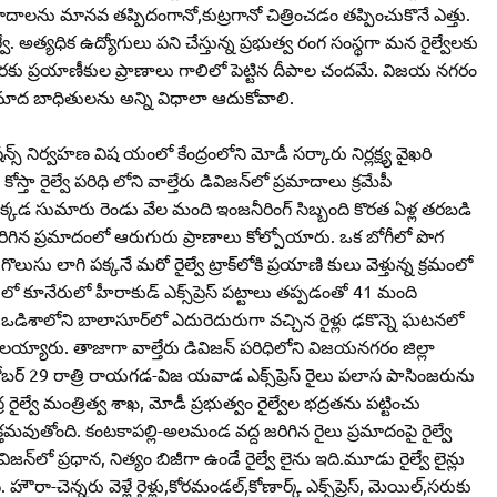
 ప్రమాదాలను మానవ తప్పిదంగానో,కుట్రగానో చిత్రించడం తప్పించుకొనే ఎత్తు.
్వే. అత్యధిక ఉద్యోగులు పని చేస్తున్న ప్రభుత్వ రంగ సంస్థగా మన రైల్వేలకు
ంత వరకు ప్రయాణీకుల ప్రాణాలు గాలిలో పెట్టిన దీపాల చందమే. విజయ నగరం
ి.ప్రమాద బాధితులను అన్ని విధాలా ఆదుకోవాలి.
షన్స్‌ నిర్వహణ విష యంలో కేంద్రంలోని మోడీ సర్కారు నిర్లక్ష్య వైఖరి
 కోస్తా రైల్వే పరిధి లోని వాల్తేరు డివిజన్‌లో ప్రమాదాలు క్రమేపీ
కడ సుమారు రెండు వేల మంది ఇంజనీరింగ్‌ సిబ్బంది కొరత ఏళ్ల తరబడి
రిగిన ప్రమాదంలో ఆరుగురు ప్రాణాలు కోల్పోయారు. ఒక బోగీలో పొగ
ు లాగి పక్కనే మరో రైల్వే ట్రాక్‌లోకి ప్రయాణి కులు వెళ్తున్న క్రమంలో
ో కూనేరులో హీరాకుడ్‌ ఎక్స్‌ప్రెస్‌ పట్టాలు తప్పడంతో 41 మంది
న ఒడిశాలోని బాలాసూర్‌లో ఎదురెదురుగా వచ్చిన రైళ్లు ఢకొన్నె ఘటనలో
ులయ్యారు. తాజాగా వాల్తేరు డివిజన్‌ పరిధిలోని విజయనగరం జిల్లా
్‌ 29 రాత్రి రాయగడ-విజ యవాడ ఎక్స్‌ప్రెస్‌ రైలు పలాస పాసింజరును
్వే మంత్రిత్వ శాఖ, మోడీ ప్రభుత్వం రైల్వేల భద్రతను పట్టించు
ుతోంది. కంటకాపల్లి-అలమండ వద్ద జరిగిన రైలు ప్రమాదంపై రైల్వే
జన్‌లో ప్రధాన, నిత్యం బిజీగా ఉండే రైల్వే లైను ఇది.మూడు రైల్వే లైన్లు
ెన్నరు వెళ్లే రైళ్లు,కోరమండల్‌,కోణార్క్‌ ఎక్స్‌ప్రెస్‌, మెయిల్‌,సరుకు