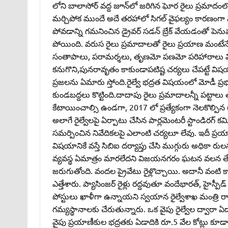
లోని బాలాసోర్‌ వద్ద జూన్‌లో జరిగిన ఘోర రైలు ప్రమ
మర్చిపోక ముందే అదే తరహాలో సిగల్‌ వైఫల్యం కారణంగా మూ
పోవడాన్ని గమనించిన డ్రైవర్‌ సడన్‌ బ్రేక్‌ వేయడంతో 
పోయింది. వరుస రైలు ప్రమాదాలతో రైలు ప్రయాణ మంటేనే ప్ర
సంతాపాలు, పరామర్శలు, తృణమో పణమో పరిహారాలు మి
కనుగొని,పునరావృతం కాకుండాపటిష్ట చర్యలు చేపట్టే విషయం
ప్రజలను ఏమారు స్తోంది.రైల్వే భద్రత విషయంలో మోడీ ప్రభుత్
కుండబద్దలు కొట్టింది.దాదాపు రైలు ప్రమాదాలన్నీ పట్టాల
కేటాయించాల్సి ఉండగా, 2017 లో ప్రత్యేకంగా నెలకొల్పిన రాష్
అలాగే రైల్వేలపై ఏర్పాటు చేసిన పార్లమెంటరీ స్టాండిరగ్‌ కమిటీ
సమర్పించిన నివేదికలపై ఎలాంటి చర్యలూ లేవు. ఇదీ ప్రయ
విషయానికే వస్తే సిబిఐ దర్యాప్తు చేసి ముగ్గురు అధికా రులను
వ్యవస్థ ఏమాత్రం మారలేదని విజయనగరం ఘటన వలన తేటతెల్
జరుగుతోంది. వందల ప్రైవేటు రైళ్లొచ్చాయి. అదానీ వంటి కార్ప
ఎత్తేశారు. ప్యాసింజర్‌ రైళ్లు రద్దవుతూ వందేభారత్‌, హైస్పీడ
పోస్టులు ఖాళీగా ఉన్నాయని స్వయాన రైల్వేశాఖ మంత్రి రాజ్య
గమ్యస్థానాలకు చేరుతున్నారు. ఒక వైపు రైల్వేల ద్వారా ఏడ
వైపు ప్రయాణీకుల భద్రతకు ఏడాదికి రూ.5 వేల కోట్లు కూడా కేట