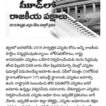
త్వరలో జరగబోయే 2019 సార్వత్రిక ఎన్నికల కోసం అన్నీ రాజకీయ
పార్టీలు సన్నద్దమవుతున్నాయి. లోక్‌సభతోపాటు, రాష్ట్ర
శాసనసభకూ ఎన్నికలు ఒకేసారి నిర్వహించేందుకు రంగం సిద్దమవు
తోంది ఫిబ్రవరి చివరి వారం లేదా ఫిబ్రవరి/మార్చి నెలల్లో ఎన్నికల
షెడ్యూల్‌ విడుదలయ్యే అవకాశం ఉంది. ఏపీలో మొత్తం 25లోక్‌సభ
స్థానాలతోపాటుగా 175 అసెంబ్లీ స్థానాలకు ఎన్నికలు జరగాల్సి
ఉంది. రాష్ట్రానికి సంబంధించి తొలి విడతలోనే ఎన్నికలు జరిగే
అవకాశం ఉన్నట్లు విశ్వసనీయ సమాచారం. దేశవ్యాప్తంగా ఎన్నికలు
నిర్వహించేందుకు ఎన్నికల అధికా రులు ఇప్పటికే ప్రకటనలు జారీ
చేశారు. ఇప్పటికే ఆయా జిల్లా కలెక్టర్లు, ఎన్నికల అధికారులకు శిక్షణ