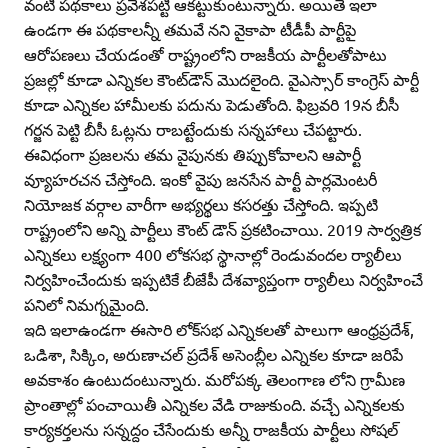
వంటి పథకాలు ప్రవేశపట్టి ఆకట్టుకుంటున్నారు. అయితే ఇలా
ఉండగా ఈ పథకాలన్నీ తమవే నని వైకాపా టీడీపీ పార్టీపై
ఆరోపణలు చేయడంతో రాష్ట్రంలోని రాజకీయ పార్టీలతోపాటు
ప్రజల్లో కూడా ఎన్నికల కౌంట్‌డౌన్‌ మొదలైంది. వైఎస్సార్‌ కాంగ్రెస్‌ పార్టీ
కూడా ఎన్నికల హామీలకు పదును పెడుతోంది. ఫిబ్రవరి 19న బీసీ
గర్జన పెట్టి బీసీ ఓట్లను రాబట్టేందుకు సన్నహాలు చేపట్టారు.
ఈవిధంగా ప్రజలను తమ వైపునకు తిప్పుకోవాలని ఆపార్టీ
వ్యూహరచన చేస్తోంది. ఇంకో వైపు జనసేన పార్టీ పార్లమెంటరీ
నియోజక వర్గాల వారీగా అభ్యర్థలు కసరత్తు చేస్తోంది. ఇప్పటి
రాష్ట్రంలోని అన్ని పార్టీలు కౌంట్‌ డౌన్‌ ప్రకటించాయి. 2019 సార్వత్రిక
ఎన్నికలు లక్ష్యంగా 400 లోకసభ స్థానాల్లో రెండువందల ర్యాలీలు
నిర్వహించేందుకు ఇప్పటికే బీజేపీ దేశవ్యాప్తంగా ర్యాలీలు నిర్వహించే
పనిలో నిమగ్నమైంది.
ఇది ఇలాఉండగా ఈసారి లోక్‌సభ ఎన్నికలతో పాలుగా ఆంధ్రప్రదేశ్‌,
ఒడిశా, సిక్కిం, అరుణాచల్‌ ప్రదేశ్‌ అసెంబ్లీల ఎన్నికల కూడా జరిపే
అవకాశం ఉంటుదంటున్నారు. మరోపక్క తెలంగాణ లోని గ్రామీణ
ప్రాంతాల్లో పంచాయితీ ఎన్నికల వేడి రాజుకుంది. వచ్చే ఎన్నికలకు
కార్యకర్తలను సన్నద్దం చేసేందుకు అన్నీ రాజకీయ పార్టీలు సోషల్‌