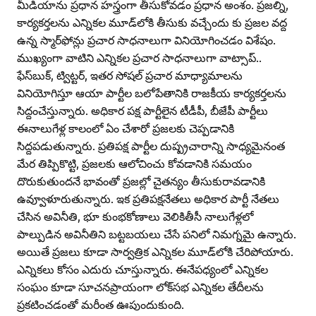
మీడియాను ప్రధాన హస్త్రంగా తీసుకోవడం ప్రధాన అంశం. ప్రజల్ని,
కార్యకర్తలను ఎన్నికల మూడ్‌లోకి తీసుకు వచ్చేందు కు ప్రజల వద్ద
ఉన్న స్మార్‌ఫోన్లు ప్రచార సాధనాలుగా వినియోగించడం విశేషం.
ముఖ్యంగా వాటిని ఎన్నికల ప్రచార సాధనాలుగా వాట్సాప్‌..
ఫేస్‌బుక్‌, ట్విట్టర్‌, ఇతర సోషల్‌ ప్రచార మాధ్యామాలను
వినియోగిస్తూ ఆయా పార్టీల బలోపేతానికి రాజకీయ కార్యకర్తలను
సిద్దంచేస్తున్నారు. అధికార పక్ష పార్టీలైన టీడీపీ, బీజేపీ పార్టీలు
ఈనాలుగేళ్ల కాలంలో ఏం చేశారో ప్రజలకు చెప్పడానికి
సిద్దపడుతున్నారు. ప్రతిపక్ష పార్టీల దుష్ప్రచారాన్ని సాధ్యమైనంత
మేర తిప్పికొట్టి, ప్రజలకు ఆలోచించు కోవడానికి సమయం
దొరుకుతుందనే భావంతో ప్రజల్లో చైతన్యం తీసుకురావడానికి
ఉవ్వూళూరుతున్నారు. ఇక ప్రతిపక్షనేతలు అధికార పార్టీ నేతలు
చేసిన అవినీతి, భూ కుంభకోణాలు వెలికితీసీ నాలుగేళ్లలో
పాల్పుడిన అవినీతిని బట్టబయలు చేసే పనిలో నిమగ్నమై ఉన్నారు.
అయితే ప్రజలు కూడా సార్వత్రిక ఎన్నికల మూడ్‌లోకి చేరిపోయారు.
ఎన్నికలు కోసం ఎదురు చూస్తున్నారు. ఈనేపధ్యంలో ఎన్నికల
సంఘం కూడా సూచనప్రాయంగా లోక్‌సభ ఎన్నికల తేదీలను
ప్రకటించడంతో మరీంత ఊపుందుకుంది.