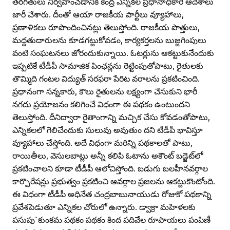
తరగతులు నిర్వహించడానికి కేంద్ర ఎన్నికల ప్రధానాధికారి ఆదేశాలు
జారీ చేశారు. దీంతో ఆయా రాజకీయ పార్టీలు వ్యూహాలు,
ప్రణాళికలు రూపొందించినట్లు తెలుస్తోంది. రాజకీయ పొత్తులు,
మద్దతుదారులను కూడగట్టుకోవడం, కార్యకర్తలను బుజ్జగింపులు
వంటి సంఘటనలు జోరందుకున్నాయి. ఓటర్లును ఆకట్టుకునేందుకు
ఇప్పటికే టీడీపీ సామాజిక పింఛన్లను రెట్టింపుతోపాటు, రైతులకు
తొమ్మిది గంటల విద్యుత్‌ సరఫరా పేరిట వరాలను ప్రకటించింది.
ప్రధానంగా సన్నకారు, కౌలు రైతులను లక్ష్యంగా చేసుకుని భారీ
నగదు ప్రయోజనం కలిగించే విధంగా ఈ పథకం ఉంటుందని
తెలుస్తోంది. దీనిద్వారా రైతాంగాన్ని మచ్చిక చేసు కోవడంతోపాటు,
ఎన్నికలలో గెలిచేందుకు సులువు అవుతుం దని టీడీపీ భావిస్తూ
వ్యూహాలు చేస్తోంది. అదే విధంగా మరిన్ని పథకాలతో పాటు,
రాయితీలు, వెసులబాట్లు అన్నీ కలిపి ఓటాను అకౌంట్‌ బడ్జెట్‌లో
ప్రకటించాలని కూడా టీడీపీ ఆలోచిస్తోంది. బడుగు బలహీనవర్గాల
కార్పొరేషన్లు ప్రభుత్వం ప్రకటించి ఆవర్గాల ప్రజలను ఆకట్టుకొంటోంది.
ఈ విధంగా టీడీపీ అధినేత చంద్రబాబునాయుడు రోజుకో పథకాన్ని
ప్రవేశపెడుతూ ఎన్నికల చోరులో ఉన్నారు. డ్వాక్రా మహిళలకు
పసుపు`కుంకమ పథకం పథకం కింద పదివేల రూపాయలు పంపిణీ