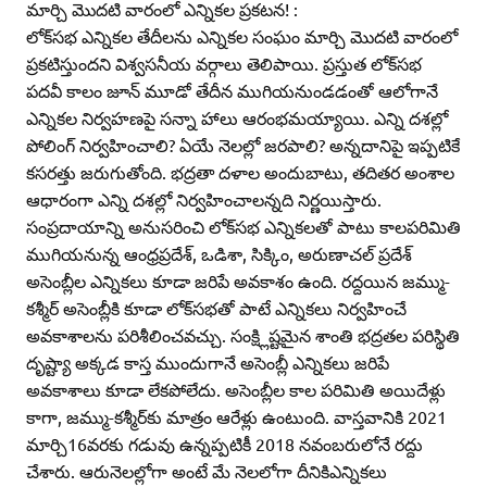
మార్చి మొదటి వారంలో ఎన్నికల ప్రకటన! :
లోక్‌సభ ఎన్నికల తేదీలను ఎన్నికల సంఘం మార్చి మొదటి వారంలో
ప్రకటిస్తుందని విశ్వసనీయ వర్గాలు తెలిపాయి. ప్రస్తుత లోక్‌సభ
పదవీ కాలం జూన్‌ మూడో తేదీన ముగియనుండడంతో ఆలోగానే
ఎన్నికల నిర్వహణపై సన్నా హాలు ఆరంభమయ్యాయి. ఎన్ని దశల్లో
పోలింగ్‌ నిర్వహించాలి? ఏయే నెలల్లో జరపాలి? అన్నదానిపై ఇప్పటికే
కసరత్తు జరుగుతోంది. భద్రతా దళాల అందుబాటు, తదితర అంశాల
ఆధారంగా ఎన్ని దశల్లో నిర్వహించాలన్నది నిర్ణయిస్తారు.
సంప్రదాయాన్ని అనుసరించి లోక్‌సభ ఎన్నికలతో పాటు కాలపరిమితి
ముగియనున్న ఆంధ్రప్రదేశ్‌, ఒడిశా, సిక్కిం, అరుణాచల్‌ ప్రదేశ్‌
అసెంబ్లీల ఎన్నికలు కూడా జరిపే అవకాశం ఉంది. రద్దయిన జమ్ము-
కశ్మీర్‌ అసెంబ్లీకి కూడా లోక్‌సభతో పాటే ఎన్నికలు నిర్వహించే
అవకాశాలను పరిశీలించవచ్చు. సంక్ష్లిష్టమైన శాంతి భద్రతల పరిస్థితి
దృష్ట్యా అక్కడ కాస్త ముందుగానే అసెంబ్లీ ఎన్నికలు జరిపే
అవకాశాలు కూడా లేకపోలేదు. అసెంబ్లీల కాల పరిమితి అయిదేళ్లు
కాగా, జమ్ము-కశ్మీర్‌కు మాత్రం ఆరేళ్లు ఉంటుంది. వాస్తవానికి 2021
మార్చి16వరకు గడువు ఉన్నప్పటికీ 2018 నవంబరులోనే రద్దు
చేశారు. ఆరునెలల్లోగా అంటే మే నెలలోగా దీనికిఎన్నికలు