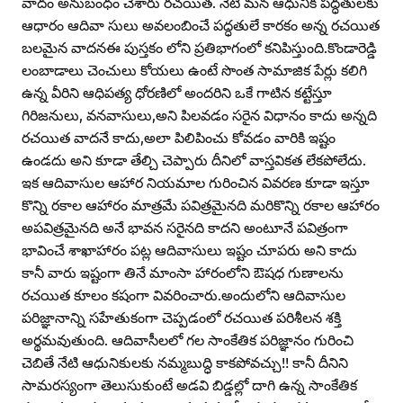
వాదం అనుబంధం చేశారు రచయిత. నేటి మన ఆధునిక పద్ధతులకు
ఆధారం ఆదివా సులు అవలంబించే పద్ధతులే కారకం అన్న రచయిత
బలమైన వాదనఈ పుస్తకం లోని ప్రతిభాగంలో కనిపిస్తుంది.కొండారెడ్డి
లంబాడాలు చెంచులు కోయలు ఉంటే సొంత సామాజిక పేర్లు కలిగి
ఉన్న వీరిని ఆధిపత్య ధోరణిలో అందరిని ఒకే గాటిన కట్టేస్తూ
గిరిజనులు, వనవాసులు,అని పిలవడం సరైన విధానం కాదు అన్నది
రచయిత వాదనే కాదు,అలా పిలిపించు కోవడం వారికి ఇష్టం
ఉండదు అని కూడా తేల్చి చెప్పారు దీనిలో వాస్తవికత లేకపోలేదు.
ఇక ఆదివాసుల ఆహార నియమాల గురించిన వివరణ కూడా ఇస్తూ
కొన్ని రకాల ఆహారం మాత్రమే పవిత్రమైనది మరికొన్ని రకాల ఆహారం
అపవిత్రమైనది అనే భావన సరైనది కాదని అంటూనే పవిత్రంగా
భావించే శాఖాహారం పట్ల ఆదివాసులు ఇష్టం చూపరు అని కాదు
కానీ వారు ఇష్టంగా తినే మాంసా హారంలోని ఔషధ గుణాలను
రచయిత కూలం కషంగా వివరించారు.అందులోని ఆదివాసుల
పరిజ్ఞానాన్ని సహేతుకంగా చెప్పడంలో రచయిత పరిశీలన శక్తి
అర్థమవుతుంది. ఆదివాసీలలో గల సాంకేతిక పరిజ్ఞానం గురించి
చెబితే నేటి ఆధునికులకు నమ్మబుద్ధి కాకపోవచ్చు!! కానీ దీనిని
సామరస్యంగా తెలుసుకుంటే అడవి బిడ్డల్లో దాగి ఉన్న సాంకేతిక