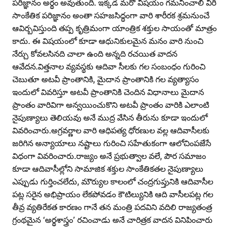
పరిజ్ఞానం అర్థం అవుతుంది. ఇక్కడ మరో విషయం గమనించాలి వీరి
సాంకేతిక పరిజ్ఞానం అంతా సహజసిద్ధంగా వారి శారీరక శ్రమనుంచే
ఆవిర్బవిస్తుంది తప్ప కృత్రిమంగా యాంత్రిక శక్తుల సాయంతో మాత్రం
కాదు. ఈ విషయంలో కూడా ఆధునికులమైన మనం వారి నుంచి
నేర్చు కోవలసినది చాలా ఉంది అన్నది రచయిత వాదన
ఆవేదన.విత్తనాల వ్యవస్థకు ఆదివా సీలకు గల సంబంధం గురించి
చెబుతూ అటవీ ప్రాంతానికి, మైదాన ప్రాంతానికి గల వ్యత్యాసం
ఇందులో వివరిస్తూ అటవీ ప్రాంతానికి చెందిన విధానాలు మైదాన
ప్రాంతం వారివిగా అన్వయించుకొని అటవీ ప్రాంతం వారికి ఎలాంటి
నైపుణ్యాలు తెలియవు అనే ముద్ర వేసిన తీరును కూడా ఇందులో
వివరించారు.అగ్రవర్ణాల వారి ఆధిపత్య ధోరణుల వల్ల ఆదివాసీలకు
జరిగిన అన్యాయాలు నష్టాలు గురించి సహేతుకంగా ఆలోచింపజేసే
విధంగా వివరించారు.రాజ్యం అనే ప్రభుత్వాల వలే, పౌర సమాజం
కూడా ఆదివాసీల్లోని సామాజిక శక్తుల సాంకేతికతల నైపుణ్యాలు
ఎప్పుడు గుర్తించలేదు, మౌర్యుల కాలంలో చంద్రగుప్తునికి ఆదివాసీల
పట్ల సరైన అభిప్రాయం లేకపోవడం కౌటిల్యునికి ఆది వాసీలపట్ల గల
తీవ్ర వ్యతిరేకత కారణం గానే తన మంత్రి పదవిని వదిలి రాజ్యతంత్ర
గ్రంథమైన ‘అర్థశాస్త్రం’ రచించాడు అనే చారిత్రక వాదన వినిపించారు