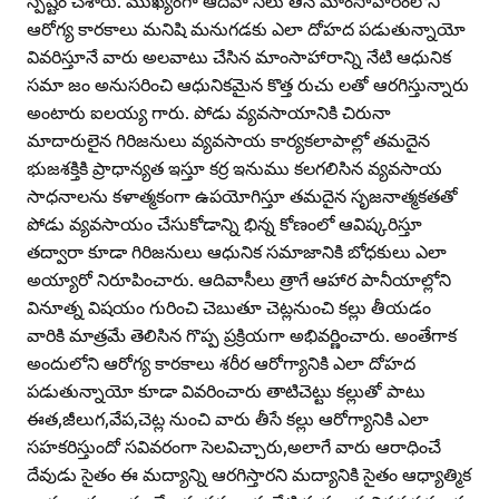
స్పష్టం చేశారు. ముఖ్యంగా ఆదివా సీలు తినే మాంసాహారంలోని
ఆరోగ్య కారకాలు మనిషి మనుగడకు ఎలా దోహద పడుతున్నాయో
వివరిస్తూనే వారు అలవాటు చేసిన మాంసాహారాన్ని నేటి ఆధునిక
సమా జం అనుసరించి ఆధునికమైన కొత్త రుచు లతో ఆరగిస్తున్నారు
అంటారు ఐలయ్య గారు. పోడు వ్యవసాయానికి చిరునా
మాదారులైన గిరిజనులు వ్యవసాయ కార్యకలాపాల్లో తమదైన
భుజశక్తికి ప్రాధాన్యత ఇస్తూ కర్ర ఇనుము కలగలిసిన వ్యవసాయ
సాధనాలను కళాత్మకంగా ఉపయోగిస్తూ తమదైన సృజనాత్మకతతో
పోడు వ్యవసాయం చేసుకోడాన్ని భిన్న కోణంలో ఆవిష్కరిస్తూ
తద్వారా కూడా గిరిజనులు ఆధునిక సమాజానికి బోధకులు ఎలా
అయ్యారో నిరూపించారు. ఆదివాసీలు త్రాగే ఆహార పానీయాల్లోని
వినూత్న విషయం గురించి చెబుతూ చెట్లనుంచి కల్లు తీయడం
వారికి మాత్రమే తెలిసిన గొప్ప ప్రక్రియగా అభివర్ణించారు. అంతేగాక
అందులోని ఆరోగ్య కారకాలు శరీర ఆరోగ్యానికి ఎలా దోహద
పడుతున్నాయో కూడా వివరించారు తాటిచెట్టు కల్లుతో పాటు
ఈత,జీలుగ,వేప,చెట్ల నుంచి వారు తీసే కల్లు ఆరోగ్యానికి ఎలా
సహకరిస్తుందో సవివరంగా సెలవిచ్చారు,అలాగే వారు ఆరాధించే
దేవుడు సైతం ఈ మద్యాన్ని ఆరగిస్తారని మద్యానికి సైతం ఆధ్యాత్మిక