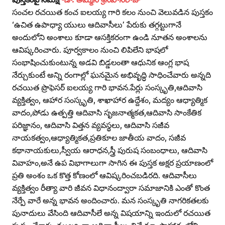
సంచల రచయిత కంచ ఐలయ్య గారి కలం నుంచి వెలువడిన పుస్తకం
‘ఉచిత ఉపాధ్యా యులు ఆదివాసీలు’ పేరుకు తగ్గట్టుగానే
అందులోని అంశాలు కూడా ఆసక్తికరంగా ఉండి నూతన అంశాలను
ఆవిష్కరించారు. పూర్వకాలం నుంచి లిపిలేని భాషలో
సంభాషించుకుంటున్న అడవి బిడ్డలంతా ఆధునిక ఆంగ్ల భాష
నేర్చుకుంటే అన్ని రంగాల్లో ఘనమైన అభివృద్ధి సాధించేవారు అన్నది
రచయిత ప్రొఫెసర్‌ ఐలయ్య గారి భావన.పేర్లు సంస్కృతి,ఆదివాసి
వ్యక్తిత్వం, ఆహార సంస్కృతి, శాఖాహార ఉద్దేశం, మద్యం ఆధ్యాత్మిక
వాదం,పోడు ఉత్పత్తి ఆదివాసి సృజనాత్మకత,ఆదివాసి సాంకేతిక
పరిజ్ఞానం, ఆదివాసి విత్తన వ్యవస్థలు, ఆదివాసి సజీవ
నాయకత్వం,ఆధ్యాత్మికత,ప్రతికూల జాతీయ వాదం, సజీవ
కథానాయకులు,స్వీయ ఆరాధన,స్త్రీ పురుష సంబంధాలు, ఆదివాసి
వివాహం,అనే ఉప విభాగాలుగా సాగిన ఈ పుస్తక అక్షర ప్రయాణంలో
ప్రతి అంశం ఒక కొత్త కోణంలో ఆవిష్కరించబడిరది. ఆదివాసీలు
వ్యక్తిత్వం రీత్యా వారి జీవన విధానంద్వారా సమాజానికి ఎంతో కొంత
నేర్పే వారే అన్న భావన అందించారు. మన సంస్కృతి నాగరికతలకు
పునాదులు వేసింది ఆదివాసీలే అన్న విషయాన్ని ఇందులో రచయిత