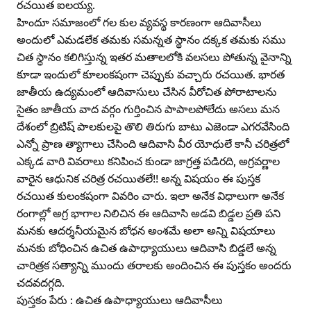
రచయిత ఐలయ్య.
హిందూ సమాజంలో గల కుల వ్యవస్థ కారణంగా ఆదివాసీలు
అందులో ఎమడలేక తమకు సమన్నత స్థానం దక్కక తమకు సము
చిత స్థానం కలిగిస్తున్న ఇతర మతాలలోకి వలసలు పోతున్న వైనాన్ని
కూడా ఇందులో కూలంకషంగా చెప్పుకు వచ్చారు రచయిత. భారత
జాతీయ ఉద్యమంలో ఆదివాసులు చేసిన వీరోచిత పోరాటాలను
సైతం జాతీయ వాద వర్గం గుర్తించిన పాపాలపోలేదు అసలు మన
దేశంలో బ్రిటిష్‌ పాలకులపై తొలి తిరుగు బాటు ఎజెండా ఎగరవేసింది
ఎన్నో ప్రాణ త్యాగాలు చేసింది ఆదివాసి వీర యోధులే కానీ చరిత్రలో
ఎక్కడ వారి వివరాలు కనిపించ కుండా జాగ్రత్త పడిరది, అగ్రవర్ణాల
వారైన ఆధునిక చరిత్ర రచయితలే!! అన్న విషయం ఈ పుస్తక
రచయిత కులంకషంగా వివరిం చారు. ఇలా అనేక విధాలుగా అనేక
రంగాల్లో అగ్ర భాగాల నిలిచిన ఈ ఆదివాసి అడవి బిడ్డల ప్రతి పని
మనకు ఆదర్శనీయమైన బోధన అంశమే అలా అన్ని విషయాలు
మనకు బోధించిన ఉచిత ఉపాధ్యాయులు ఆదివాసి బిడ్డలే అన్న
చారిత్రక సత్యాన్ని ముందు తరాలకు అందించిన ఈ పుస్తకం అందరు
చదవదగ్గది.
పుస్తకం పేరు : ఉచిత ఉపాధ్యాయులు ఆదివాసీలు