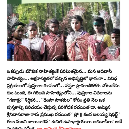
ఒకప్పుడు మౌఖిక సాహిత్యంకే పరిమితమైన… మన ఆదివాసీ
సాహిత్యం… అక్షరాస్యతలో వచ్చిన అభివృద్ధిలో భాగంగా .. వివిధ
ప్రక్రియలలో పుస్తకాల రూపంలో… వస్తూ ప్రామాణికతకు చోటుచేసు
కుం టుంది, ఈ గిరిజన సాహిత్యంలోని… పుస్తకాల వివరాలను
‘‘గవాక్షం’’ శీర్షికన… ‘‘థింసా పాఠకుల’’ కోసం ప్రతి నెల ఒక
పుస్తకాన్ని పరిచయం చేస్తున్న పరిశోధక రచయిత డా. అమ్మిన
శ్రీనివాసరాజు గారు ప్రముఖ రచయిత ‘ ప్రో ॥ కంచ ఐలయ్య షెఫర్డ్‌ ’
కలం నుంచి జాలువారిన ‘ ఉచిత ఉపాధ్యాయులు ఆదివాసీలు’ అనే
పుస్తకంపై సమీక్ష
-డా. అమ్మిన శ్రీనివాసరాజు