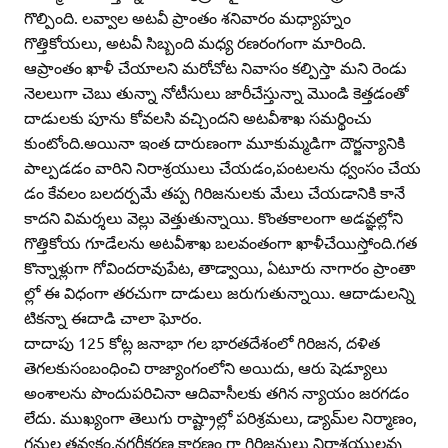
గొల్పింది. లవ్వాల అటవీ ప్రాంతం శనివారం మధ్యాహ్నం
గొత్తికోయలు, అటవీ సిబ్బంది మధ్య రణరంగంగా మారింది.
ఆప్రాంతం ఖాళీ చేయాలని మరోచోట నివాసం కల్పిస్తా మని రెండు
నెలలుగా చెబు తున్నా నోటీసులు జారీచేస్తున్నా మొండి కెత్తడంతో
దాడులకు పూను కోవలసి వచ్చిందని అటవీశాఖ సమర్థించు
కుంటోంది.అయినా ఇంత దారుణంగా మూకుమ్మడిగా దౌర్జన్యానికి
పాల్పడడం వారిని నిరాశ్రయులు చేయడం,పంటలను ధ్వంసం చేయ
డం కేవలం బలదర్పమే తప్ప గిరిజనులకు మేలు చేయడానికి కానే
కాదని విమర్శలు వెల్లు వెత్తుతున్నాయి. కొంతకాలంగా అడవ్ఞల్లోని
గొత్తికోయ గూడేలను అటవీశాఖ బలవంతంగా ఖాళీచేయిస్తోంది.గత
కొన్నాళ్లుగా గోవిందరావుపేట, తాడ్వాయి, ఏటూరు నాగారం ప్రాంతా
ల్లో ఈ విధంగా తరచుగా దాడులు జరుగుతున్నాయి. ఆదాడులన్ని
టికన్నా ఈదాడి చాలా ఘోరం.
దాదాపు 125 కోట్ల జనాభా గల భారతదేశంలో గిరిజన, దళిత
తెగలకుసంబంధించి రాజ్యాంగంలోని అయిదు, ఆరు షెడ్యూలు
అంశాలను పొందుపరిచినా ఆదివాసీలకు తగిన న్యాయం జరగడం
లేదు. ముఖ్యంగా తెలుగు రాష్ట్రాల్లో పరిశ్రమలు, డ్యామ్‌ల నిర్మాణం,
గనుల తవ్వకం,నగరీకరణ కారణం గా గిరిజనులు నిరాశ్రయులవు