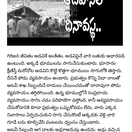
గిరిజన జీవితం అడవికే అంకితం. అడవిపైనే వారి బతుకు ఆధారపడి
ఉంటుంది. అక్కడే భూములను సాగుచేసుకుంటారు. భూసారం
క్షీణిస్తే మరోచోట అడవిని కొట్టి కొత్తగా భూములు సాగులోకి తెస్తారు.
దీనినే పోడు వ్యవసాయం అంటారు. ప్రభుత్వం కొన్ని విధా నాలతో
అటవీ శాఖ సిబ్బందిచే దాడులు చేయించడంతో దాదాపుగా పోడు
వ్యవసాయం తగ్గిపోయింది. ఉన్న భూముల్లోనే సంప్రదాయ
వ్యవసాయం సాగిం చడం పరిపాటిగా వస్తోంది. కానీ ఆవ్యవసాయం
చేసుకోడానికి కూడా ప్రభుత్వం ఒప్పుకోవడం లేదు. వారు ఎక్కడ
నివాసాలు ఏర్పరుచుకుని సాగు చేసుకొంటే అక్కడకు వెళ్లి వారి
గూడే లను కూల్చివేసి పంటలను ధ్వంసం చేస్తుంటారు.
అటవీ సిబ్బంది ఆగ డాలకు అడ్డూఅదుపు ఉండదు. అడ్డు వచ్చిన