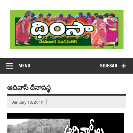
Skip
to
content
DHIMSA
Dhimsa Telugu Monthly Magazine
MENU
SIDEBAR
ఆదివాసీ దీనావస్థ
January 10, 2019