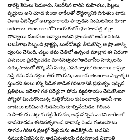
వారిపై కేసులు పెడతారు. నిలదీసిన వారిని మహిళలు, పిల్లలు,
వృద్ధులు అని చూడ కుండా లాఠీలతో దౌర్జన్యానికి దిగుతుం టారు.
విశాఖ ఏజెన్సీలో అత్యాచారాలకు పాల్పడిన సంఘటనలు కూడా
జరిగాయి. తెలం గాణలోని జయశంకర్‌ భూపాలపల్లి జిల్లా
తాడ్వాయి మండలం లవ్వాల అటవీ ప్రాంతంలో అదే జరిగింది.
అటవీశాఖ సిబ్బంది ట్రాక్టర్లు, బుల్‌డోజర్లు తీసుకొచ్చి ఆ ప్రాంతాన్ని
ధ్వంసం చేసింది. చట్టం తమ చేతిలో ఉన్నంత మాత్రాన ఈ విధంగా
పశుబలం ప్రదర్శించడం మానవత్వమా?అదివాసీల హక్కులను
ఉక్కుపాదంతో తొక్కివేసే హక్కు ఎవరిచ్చారు? తెలంగాణ రాష్ట్రం
వస్తే తమ సమస్యలు తీరుతాయని, బంగారు తెలంగాణ సాక్షాత్కరి
స్తుందని కలలు కన్న పీడిత తాడిత గిరిజనానికి ప్రభుత్వం ఇచ్చిన
ప్రతిఫలం ఇదేనా? గత పదేళ్లుగా పోడు వ్యవసాయం చేసుకొంటూ
పోట్టపో షించుకొంటున్న గుత్తికోయల కుటుంబాలపై అటవీ శాఖ
దాడులు జరిపివారి గుడెసెలను కూల్చివేయడం, గిరిజన
మహిళలను చెట్టుకు కట్టివేయడం, అడ్డువచ్చిన వారిని లాఠీలతో
చావమోదడం ఈబీభత్సకాండ దాదాపు రెండు గంటలపాటు
సాగడం గిరిజన ప్రజల్లో నెత్తురును ఉడికిస్తోంది. అడవిని
నమ్ముకునిజీవిస్తున్న అడవిపుత్రులపై దమనకాండ విభ్రాంతి