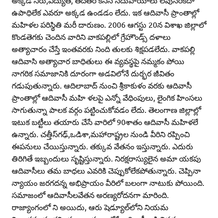
అక్కడ నీరు,విద్యుత్‌, తదితర కనీస సదుపాయాలు లేవుసరికదా
ఉపాధిలేక ఎవరూ అక్కడ ఉండడం లేదు. ఇక ఆదివాసీ ప్రాంతాల్లో
మహిళల పరిస్థితి మరీ దారుణం. 2006 ఆగస్టు 20న విశాఖ జిల్లాలో
కొండతెగకు చెందిన వారిని వాకపల్లిలో గ్రేహౌండ్స్‌ దళాలు
అత్యాచారం చేస్తే ఇంతవరకు నింది తులకు శిక్షపడలేదు. వాకపల్లి
ఆదివాసి అత్యాచార బాధితులు ఈ వ్యవస్థపై నమ్మకం పోయి
నాగరిక సమాజానికి దూరంగా అడవిలోనే దుర్భర జీవితం
గడుపుతున్నారు. ఆదిలాబాద్‌ నుంచి శ్రీకాకుళం వరకు ఆదివాసీ
ప్రాంతాల్లో ఆదివాసీ మహి ళలపై ఎన్నో వేధింపులు, లైంగిక హింసలు
సాగుతున్నా పాలక వర్గం పట్టించుకోవడం లేదు. తెలంగాణ జిల్లాల్లో
ఇటుక బట్టీలు తయారు చేసే వారిలో 90శాతం ఆదివాసీ మహిళలే
ఉన్నారు. చత్తీస్‌గఢ్‌,ఒడిశా,మహారాష్ట్రల నుండి వీరిని రప్పించి
ఈపనులు చేయిస్తున్నారు. తక్కువ వేతనం ఇస్తున్నారు. ఎదురు
తిరిగితే ఇబ్బందులు సృష్టిస్తున్నారు. నిరక్షరాస్యులైన అమా యకపు
ఆదివాసీలు తమ బాధలు ఎవరికి చెప్పుకోలేకపోతున్నారు. చెప్పినా
న్యాయం జరగదన్న అభిప్రాయం వీరిలో బలంగా నాటుకు పోయింది.
సమాజంలో ఆదివాసీలవేతన అరణ్యరోదనగా మారింది.
రాజ్యాంగంలో ని అయిదు, ఆరు షెడ్యూల్‌లోని నియమ