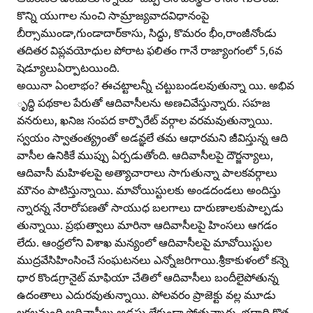
కొన్ని యుగాల నుంచి సామ్రాజ్యవాదవిధానంపై
బీర్సాముండా,గుండాదార్‌కాసు, సిద్ధు, కొమరం భీం,రాంజీనోండు
తదితర విప్లవయోధుల పోరాట ఫలితం గానే రాజ్యాంగంలో 5,6వ
షెడ్యూలుఏర్పాటయింది.
అయినా ఏంలాభం? ఈచట్టాలన్నీ చట్టుబండలవుతున్నా యి. అభివ
ృద్ధి పథకాల పేరుతో ఆదివాసీలను అణచివేస్తున్నారు. సహజ
వనరులు, ఖనిజ సంపద కార్పొరేట్‌ వర్గాల వరమవుతున్నాయి.
స్వయం స్వాతంత్య్రంతో అడవ్ఞలే తమ ఆధారమని జీవిస్తున్న ఆది
వాసీల ఉనికికే ముప్పు ఏర్పడుతోంది. ఆదివాసీలపై దౌర్జన్యాలు,
ఆదివాసీ మహిళలపై అత్యాచారాలు సాగుతున్నా పాలకవర్గాలు
మౌనం పాటిస్తున్నాయి. మావోయిస్టులకు అండదండలు అందిస్తు
న్నారన్న నేరారోపణతో సాయుధ బలగాలు దారుణాలకుపాల్పడు
తున్నాయి. ప్రభుత్వాలు మారినా ఆదివాసీలపై హింసలు ఆగడం
లేదు. ఆంధ్రలోని విశాఖ మన్యంలో ఆదివాసీలపై మావోయిస్టుల
ముద్రవేసిహింసించే సంఘటనలు ఎన్నోజరిగాయి.శ్రీకాకుళంలో కన్నె
ధార కొండగ్రానైట్‌ మాఫియా చేతిలో ఆదివాసీలు బందీలైపోతున్న
ఉదంతాలు ఎదురవుతున్నాయి. పోలవరం ప్రాజెక్టు వల్ల మూడు
లక్షలమంది ఆదివాసీలు అడ్రసు లేకుండా పోతున్నారు. భద్రాద్రి కొత్త