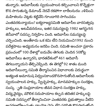
తున్నారు. ఆదివాసీలకు స్వయంపాలన కల్పించాలని కొన్నేళ్లుగా
కొన సాగుతున్న డిమాండ్‌ నెరవే రకపోగా లాఠీలనురaుళిపించి
మహిళలను చెట్లకు కట్టివేసి గూండాగిరి సాగించడం
ఎంతవరకున్యాయం? ఐక్యరాజ్యసమితి ఆదివాసీల వారసత్వపు
హక్కులు, అటవీవనరులు, ఇతర సమస్యలపై 1982 ఆగస్టు9న
జెనీవాలో సదస్సు నిర్వహిం చింది. ఆదివాసీల సమస్యలపై
చర్చించింది. అంతేకాదు ఒక కమి టీని నియమించి1992 నుంచి
పదేళ్లపాటు అధ్యయనం జరిపిం చింది. సమితి అంచనా ప్రకారం
ప్రపంచంలో 100 దేశాల్లో ఐదువేల తెగలకు చెందిన 50కోట్ల
ఆదివాసీలు ఉన్నారని, భారతదేశంలో 461 ఆదివాసీ
తెగలున్నాయని తేల్చిచెప్పింది. ఈ తెగల్లో 92 శాతం మంది
ఆదివాసీలున్నా సమితి తీర్మానించిన విధానాలకు విరుద్ధంగా
అత్యంత అమానుష విధ్వంసకాండకొనసాగుతోంది.ఆదివాసీలకు
స్వయంపాలన హక్కు, స్వేచ్ఛహక్కు, మానవహక్కుల సంరక్షణ,
సంస్క ృతి సంప్రదాయాల జీవన విధాన సంరక్షణ హక్కు,
విద్య,వైద్యం, మౌలిక సదుపాయాల కల్పన తదితర హక్కులపై
సమితి సదస్సులో తీర్మానించినా ఎంతవరకు ప్రభుత్వాలు వీటిని
ఆచరణలోఉంచుతు న్నాయో చెప్ప లేని పరిస్థితి కొనసాగుతోంది.