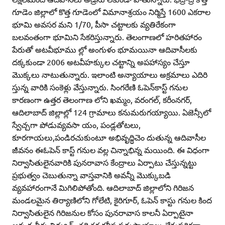
గూడెం జిల్లాలో కొత్త గూడెంలో విమానాశ్రయం నిర్మిస్తే 1600 ఎకరాల
భూమి అవసర మని 1/70, పీసా చట్టాలకు వ్యతిరేకంగా
బలవంతంగా భూమిని సేకరిస్తున్నారు. తెలంగాణలో హరితహారం
పేరుతో అటవీభూము ల్లో అంగుళం భూమయినా ఆదివాసీలకు
దక్కకుండా 2006 అటవీహక్కుల చట్టాన్ని అపహాస్యం చేస్తూ
మొక్కలు నాటుతున్నారు. ఇలాంటి అన్యాయాలు అక్రమాలు ఎదిరి
స్తున్న వారికి సంకెళ్లు వేస్తున్నారు. సింగరేణి ఓపెన్‌కాస్ట్‌ గనుల
కారణంగా ఉత్తర తెలంగాణ లోని ఖమ్మం, వరంగల్‌, కరీంనగర్‌,
ఆదిలాబాద్‌ జిల్లాల్లో 124 గ్రామాలు కనుమరుగయ్యాయి. ఏజెన్సీలో
స్వేచ్చగా పోడువ్యవసా యం, పండ్లతోటలు,
కూరగాయలు,పండిరచుకుంటూ అభివృద్ధిచెం దుతున్న ఆదివాసీల
జీవనం ఈఓపెన్‌ కాస్ట్‌ గనుల వల్ల చిన్నాభిన్న మయింది. ఈ విధంగా
నిర్వాసితులైనవారికి పునరావాస కేంద్రాలు ఏర్పాటు చేస్తున్నట్టు
ప్రభుత్వం చెబుతున్నా వాస్తవానికి అవన్నీ మొక్కుబడి
వ్యవహారంగానే మిగిలిపోతోంది. ఆదిలాబాద్‌ జిల్లాలోని గిరిజన
మండలమైన తిర్యాణిలోని గోలేటి, కైరిగూర్‌, ఓపెన్‌ కాస్టు గనుల కింద
నిర్వాసితులైన గిరిజనుల కోసం పునరావాస కాలనీ ఏర్పాటైనా