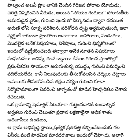
పాల్వంచ అటవీ ప్రాం తానికి చెందిన గిరిజన పోరాట యోధుడు,
చరిత్ర విస్మరించిన వీరుడు, అయిన ‘‘సోయం గంగులు’’ పోరాటతీరు
అమరుడైన వైనం, గురించి ఇందులో పేర్కొనడం ద్వారా రచయిత
అరుణ్‌ లోని సూక్ష్మ పరిశీలన, పరిశోధన దృష్టి అర్థమవుతుంది, ఇలా
వ్యక్తులే కాకుండా ప్రాంతాలు ఆచారాలు, ఆహారాలు, పండుగలు,
మొదలైన అనేక విషయాలు, విశేషాలు, గురించి భిన్నకోణంలో
ఇందులో వ్యక్తీకరించబడి తద్వారా అనేక నూతన విషయాలు
సంఘటనలు ఆవిష్క రించ బడ్డాయి.కేవలం గిరిజన ప్రాంతాల్లో
ప్రపంచీకరణ సాయంగా జరుగుతున్న యుద్ధం, గురించి విమర్శించి
వదిలేయలేదు, కానీ నిలుపుదలకు తీసుకోవలసిన చర్యలు చట్టాలు
అమలుకు తీసుకోవలసిన తక్షణ చర్యల గురించి కూడా
నిర్మొహమాటంగా వివరించి జాగృతంతో కూడిన హెచ్చరికలు చేశారు
రచయిత.
ఒక గ్రామాన్ని షెడ్యూల్‌ ఏరియాగా గుర్తించడానికి ఉండాల్సిన
అర్హతలు గురించి చెబుతూ ప్రధాన లక్షణాలైనా అధిక శాతం
ఆదివాసీలు ఉండటం,
ఆ గ్రామ అభివృద్ధి స్థాయి,ప్రత్యేక ప్రతిపత్తి కల్పించేటందుకు గల
విస్తీర్ణం,వంటి ప్రాథమిక మార్గదర్శకాలు ఇందులో చెప్పారు, అలాగే