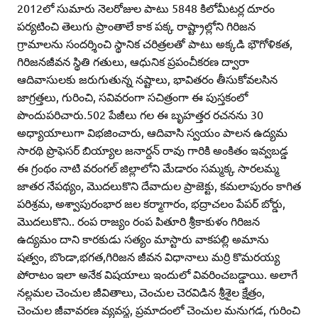
2012లో సుమారు నెలరోజుల పాటు 5848 కిలోమీటర్ల దూరం
పర్యటించి తెలుగు ప్రాంతాలే కాక పక్క రాష్ట్రాల్లోని గిరిజన
గ్రామాలను సందర్శించి స్థానిక చరిత్రలతో పాటు అక్కడి భౌగోళికత,
గిరిజనజీవన స్థితి గతులు, ఆధునిక ప్రపంచీకరణ ద్వారా
ఆదివాసులకు జరుగుతున్న నష్టాలు, భావితరం తీసుకోవలసిన
జాగ్రత్తలు, గురించి, సవివరంగా సచిత్రంగా ఈ పుస్తకంలో
పొందుపరిచారు.502 పేజీలు గల ఈ బృహత్తర రచనను 30
అధ్యాయాలుగా విభజించారు, ఆదివాసి స్వయం పాలన ఉద్యమ
సారథి ప్రొఫెసర్‌ బియ్యాల జనార్దన్‌ రావు గారికి అంకితం ఇవ్వబడ్డ
ఈ గ్రంథం నాటి వరంగల్‌ జిల్లాలోని మేడారం సమ్మక్క సారలమ్మ
జాతర నేపథ్యం, మొదలుకొని దేవాదుల ప్రాజెక్టు, కమలాపురం కాగిత
పరిశ్రమ, అశ్వాపురంభార జల కర్మాగారం, భద్రాచలం పేపర్‌ బోర్డు,
మొదలుకొని.. రంప రాజ్యం రంప పితూరి శ్రీకాకుళం గిరిజన
ఉద్యమం దాని కారకుడు సత్యం మాస్టారు వాకపల్లి అమాను
షత్వం, బొండా,భగత,గిరిజన జీవన విధానాలు మర్రి కొమరయ్య
పోరాటం ఇలా అనేక విషయాలు ఇందులో వివరించబడ్డాయి. అలాగే
నల్లమల చెంచుల జీవితాలు, చెంచుల చెరవిడిన శ్రీశైల క్షేత్రం,
చెంచుల జీవావరణ వ్యవస్థ, ప్రమాదంలో చెంచుల మనుగడ, గురించి