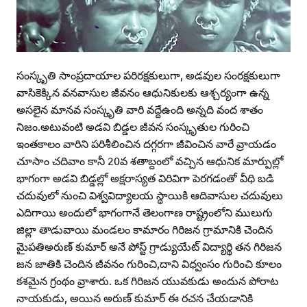
సంస్కృతి సాంప్రదాయాల పరిరక్షకులుగా, అడవుల సంరక్షకులుగా
వాసికెక్కిన వనవాసుల జీవనం ఆధునికులకు ఆశ్చర్యంగా ఉన్న
అసలైన మానవ సంస్కృతి వారి వద్దేఉంది అన్నది వంద శాతం
నిజం.అటువంటి అడవి బిడ్డల జీవన సంస్కృతుల గురించి
ఇంతకాలం వారిని పరిశీలించిన దగ్గరగా జీవించిన వారే వ్రాయడం
చూసాం చదివాం కానీ 20వ శతాబ్దంలో వచ్చిన ఆధునిక మార్పుల్లో
భాగంగా అడవి బిడ్డల్లో అక్షరాస్యత విరివిగా పెరగడంతో వీధి బడి
చదువులో నుంచి విశ్వవిద్యాలయ స్థాయికి ఆదివాసుల చదువులు
ఎదిగాయి అందులో భాగంగానే తెలంగాణ రాష్ట్రంలోని ములుగు
జిల్లా తాడువాయి మండలం కామారం గిరిజన గ్రామానికి చెందిన
మైపతిఅరుణ్‌ కుమార్‌ అనే పోస్ట్‌ గ్రాడ్యుయేట్‌ విద్యార్థి తన గిరిజన
జన జాతికి చెందిన జీవనం గురించి,దాని విధ్వంసం గురించి కూలం
కశమైన గ్రంథం వ్రాశారు. ఒక గిరిజన యువకుడు అందున పోరాట
నాయకుడు, అయిన అరుణ్‌ కుమార్‌ ఈ రచన చేయడానికి