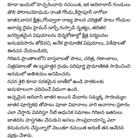
కూడా ఇందులో హెచ్చరించారు రచయిత, ఇక ఆదిలాబాద్‌ గుండులు
తొలి పోరాటయోధుడు రాంజీ గోండు,కేస్లాపూర్‌ నాగోబా
జాతర,బాసర క్షేత్రం,గోండ్వానా రాజ్య పాలన చరిత్రతో పాటు గోండుల
ఆరాధ్య దైవం హైమన్‌ డార్ప్‌,గుస్సాడి నృత్యం, తదితర
జగద్వితమైన విషయాలను భిన్నకోణాల్లో క్షేత్ర పర్యటనల
అనుభవసారం జోడిరచి, అనేక ప్రామాణిక విషయాలు, విశేషాలతో
ఈరచన చేయబడిరది,
గిరిజన ప్రాంతాలలోని వాస్తవాలతో పాటు, చరిత్ర, గణాంకాలు,
చిత్రపటాలతో ఈ బృహత్తర గ్రంథం పరిపూర్ణ ప్రామాణికత సాధించింది
అనడంలో అతిశయం అనిపించదు.
రచన శైలి కూడా సరళమైన బాణీలో ఉండి పాఠకులకు
అనుకూలంగా చదివించే విధంగా ఉంది.
అచ్చమైన ఆదివాసి జాతర అయిన మేడారం సమ్మక్క సారలమ్మల
జాతర పూర్వకథ తోపాటు పూజా విధానాలు వారి ఆచారాల ప్రకారం
ఎలా చేస్తారు వివరిస్తూ నీటి ఆధునిక సమాజం గిరిజన ఇతరులు
జాతరను హస్తగతం చేసుకుని అసలు సాంప్రదాయాన్ని ఎలా
కనుమరుగు చేస్తున్నారో చెబుతూ రచయిత అరుణ్‌ తన ఆవేదన
వ్యక్తం చేశారు.