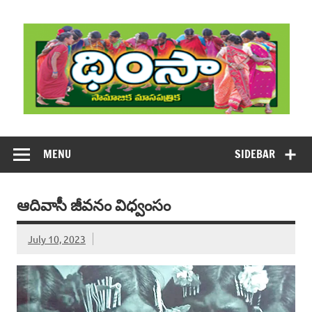
Skip
to
content
DHIMSA
Dhimsa Telugu Monthly Magazine
MENU
SIDEBAR
ఆదివాసీ జీవనం విధ్వంసం
July 10, 2023