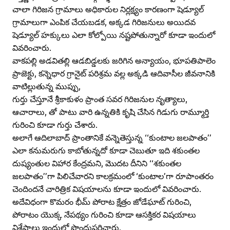
చాలా గిరిజన గ్రామాలు అధికారుల నిర్లక్ష్యం కారణంగా షెడ్యూల్‌
గ్రామాలుగా ఎంపిక చేయబడక, అక్కడ గిరిజనులు అయిదవ
షెడ్యూల్‌ హక్కులు ఎలా కోల్పోయి నష్టపోతున్నారో కూడా ఇందులో
వివరించారు.
వాకపల్లి అడవితల్లి ఆడబిడ్డలకు జరిగిన అన్యాయం, భూపతిపాలెం
ప్రాజెక్టు, కన్నెధార గ్రానైట్‌ పరిశ్రమ వల్ల అక్కడి ఆదివాసీల జీవనానికి
వాటిల్లుతున్న ముప్పు,
గుర్తు చేస్తూనే శ్రీకాకుళం ప్రాంత సవర గిరిజనుల నృత్యాలు,
ఆచారాలు, తో పాటు వారి ఉన్నతికి కృషి చేసిన గిడుగు రామ్మూర్తి
గురించి కూడా గుర్తు చేశారు.
అలాగే ఆదిలాబాద్‌ ప్రాంతానికే వన్నెతెస్తున్న ‘‘కుంటాల జలపాతం’’
ఎలా కనుమరుగు కాబోతున్నదో కూడా చెబుతూ ఇది శకుంతల
దుష్యంతుల విహార కేంద్రమని, మొదట దీనిని ‘‘శకుంతల
జలపాతం’’గా పిలిచేవారని కాలక్రమంలో ‘కుంటాల’గా రూపాంతరం
చెందిందనే చారిత్రిక విషయాలను కూడా ఇందులో వివరించారు.
అదేవిధంగా కొమరం భీమ్‌ పోరాట క్షేత్రం జోడేఘాట్‌ గురించి,
పోరాటం యొక్క నేపథ్యం గురించి కూడా ఆసక్తికర విషయాలు
విశేషాలు ఇందులో పొందుపరిచారు.