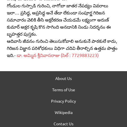
గోండుల గుస్సాడి గురించి, నాగోబా జాతర నేపథ్యం వివరాలు
ఇలా… ప్రసిద్ధ, అప్రసిద్ధ అనే తేడా లేకుండా సంపూర్ణ గిరిజన
సమాచారం వెలికి తీసి అక్షరీకరణ చేయడమే లక్ష్యంగా అరుణ్‌
కుమార్‌ అక్షర కృషి కొన సాగింది అనడానికి నిండు నిదర్శనం ఈ
బృహత్తర పుస్తకం.
ఆదివాసి జీవనం గురించి తెలుసుకోవాలి అనుకునే పాఠకులే కాదు,
గిరిజన విజ్ఞాన పరిశోధకులు విధిగా చదివి తీరాల్సిన ఉత్తమ పొత్తం
ఇది.-
డా. అమ్మిన శ్రీనివాసరాజు (సెల్‌ : 7729883223)
About Us
Terms of Use
Privacy Policy
Wikipedia
Contact Us