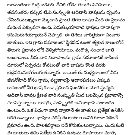
బలవంతంగా రుద్ద బడిరది. దీనికి తోడు తెలుగు సినిమాలు,
తదనంతరం వచ్చిన టి.వి.సంస్కృతి ఆదివాసీ భాషలను ధ్వంసం
చేసింది.ముఖ్యంగా మ్కెదాన ప్రాంత తెగల భాషల మీద ఈ ప్రభావం
మరింత ఎక్కువగా ఉంది. ఎరుకల,యానాది భాషలు దాదాపుగా
కనుమరుగయ్యాయనే చెప్పాలి. ఈ తెగలు చారిత్రకంగా సంచార
జాతులు. ఇవి గ్రామ సమాజంలో స్థిరపడ టంతో త్వరిత కాలంలోనే
తెలుగు ప్రభావం లోకి వెళ్ళిపోయాయి. మరొక్క సంచార జాతి
లంబాడాలు. వీరు వారి నివాసాలను గ్రామ సమాజానికి కాసింత
దూరంలో ఏర్పరచు కోవటంతో వారి భాషను కొంత వరకు
భద్రపరుచుకోగలుగుతున్నారు. అయితే ఈ మధ్యకాలంలో వీరు
జీవనోపాధి కోసం గ్రామ, పట్టణాలపై ఆధారపడటం ఎక్కువ
కావటంతో వీరి భాష కూడా ప్రమాద ఘంటికలు మోగి స్తున్నది.
ఆదివాసీ భాషల క్షీణత వారి సంస్కృతి మీద బలమ్కెన ప్రభావాన్నే
చూపిస్తున్నాయి. భాషకు, సంస్కృతికి అవినాభావ సంబంధం
ఉంటుంది. ఒక విధంగా భాష ద్వారానే ఈ జాతులు ప్రత్యేక ఉనికిని
కలిగి ఉన్నాయి. భాషలు నశిస్తే ఈ జాతుల ఉనికి కూడా నశించే
ప్రమాదం ఉంది. పాలకవర్గాలు ఇదే కోరుకుంటున్నాయి. ఎందుకంటే
ఈ జాతులు తమ ప్రత్యేక ఉనికిని ఉద్యమ రూపాలుగా మార్చి