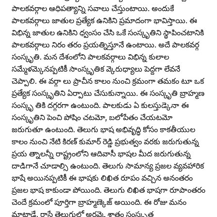
పాలకవర్గాల ఆధిపత్యాన్ని సవాలు చేస్తుంటాయి. అందుకే
పాలకవర్గాలు జాతుల ప్రత్యేక ఉనికిని ప్రమాదంగా భావిస్తాయి. ఈ
విభిన్న జాతుల ఉనికిని ధ్వంసం చేసి ఒకే సంస్కృతిని స్థాపించటానికి
పాలకవర్గాలు నిరం తరం ప్రయత్నిస్తూనే ఉంటాయి. అదే పాలకవర్గ
సంస్కృతి. మన దేశంలోని పాలకవర్గాలు విభిన్న కులాల
సమ్మేళమ్కెనప్పటికీ సాంస్కృతిక వ్కెరుధ్యాలు పెద్దగా లేవనే
చెప్పాలి. ఈ వర్గా లు ప్రాచీన కాలం నుంచి క్రమంగా తమకం టూ ఒక
ప్రత్యేక సంస్కృతిని ఏర్పాటు చేసుకున్నాయి. ఈ సంస్కృతి బ్రాహ్మణ
సంస్కృ తికి దగ్గరగా ఉంటుంది. పాలకుడు ఏ కులస్తుడ్కెనా ఈ
సంస్కృతిని పెంచి పోషిం చటమో, బలోపేతం చేయటమో
జరుగుతూ ఉంటుంది. తెలుగు భాష అభివృద్ధి కోసం కాకతీయుల
కాలం నుంచి నేటి కిరణ్‌ కుమార్‌ రెడ్డి ప్రభుత్వం వరకు జరుగుతున్న
ప్రయ త్నాలన్నీ రాష్ట్రంలోని ఆదివాసీ భాషల మీద జరుగుతున్న
దాడిగానే చూడాల్సి ఉంటుంది. తెలుగు సామాన్య ప్రజల వ్యవహారిక
భాషే అయినప్పటికీ ఈ భాషకు లిఖిత రూపం వచ్చిన అనంతరం
ప్రజల భాష కాకుండా పోయింది. తెలుగు లిఖిత భాషగా రూపాంతరం
చెందే క్రమంలో పూర్తిగా బ్రాహ్మణ్కెజ్‌ అయింది. ఈ రోజు మనం
మాట్లాడే, రాసే తెలుగులో అరవ్కె శాతం సంస్కృత