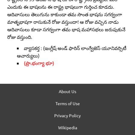
ఎందుకు ఈ భాషలను ఈ రాష్ట్ర భాషలుగా గుర్తించ కూడదు.
ఆదివాసులు తెలుగును కాకుండా తమ సొంత భాషను సగర్వంగా
మాతృభాషగా రాసుకునే రోజు వస్తుందా! ఆ రోజు వచ్చిన నాడు
ఆదివాసులు కూడా సగర్వంగా తమ భాష మహాసభలు జరుపుకునే
రోజు వస్తుంది.
వ్యాసకర్త : (ఇంగ్లీష్‌ అండ్‌ ఫారిన్‌ లాంగ్వేజెస్‌ యూనివర్సిటీ
ఆచార్యులు)
(ప్రొ.భంగ్యా భూ)
About Us
Terms of Use
Privacy Policy
Wikipedia