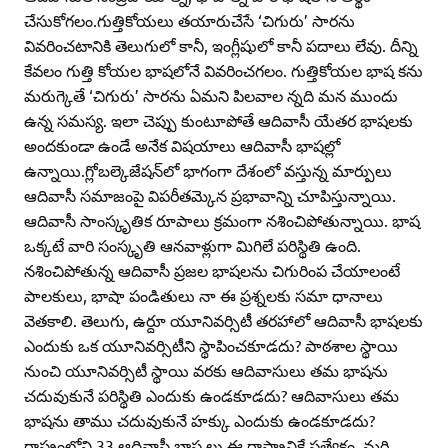
చేసుకోగలం.గుత్తికోయలు తయారుచేసే ‘చిగురు’ సారను
వివరించటానికి తెలుగులో కానీ, ఇంగ్లీషులో కానీ పదాలు లేవు. దీన్ని
కేవలం గుత్తి కోయల భాషలోనే వివరించగలం. గుత్తికోయల భాష కను
మరుగ్కెతే ‘చిగురు’ సారను ఏమని పిలవాల న్నది మన ముందు
ఉన్న సమస్య. ఇలా చెప్పు కుంటూపోతే ఆదివాసీ యేతర భాషలకు
అందకుండా ఉండే అనేక విషయాలు ఆదివాసీ భాషల్లో
ఉన్నాయి.గ్లోబల్కెజేషన్‌లో భాగంగా దేశంలో వస్తున్న మార్పులు
ఆదివాసీ సమాజంపై విపరీతమ్కెన ప్రభావాన్ని చూపిస్తున్నాయి.
ఆదివాసీ సాంస్కృతిక రూపాలు క్రమంగా నశించిపోతున్నాయి. భాష
ఒక్కటే వారి సంస్కృతి ఆనవాళ్లుగా మిగిలే పరిస్థితి ఉంది.
నశించిపోతున్న ఆదివాసీ ప్రజల భాషలను చిగురింప చేయాలంటే
పాలకులు, భాషా పండితులు నా ఈ ప్రశ్నలకు సమా ధానాలు
వెతకాలి. తెలుగు, ఉర్దూ యూనివర్సిటీ తరహాలో ఆదివాసీ భాషలకు
ఎందుకు ఒక యూనివర్సిటీని స్థాపించకూడదు? పాఠశాల స్థాయి
నుంచి యూనివర్సిటీ స్థాయి వరకు ఆదివాసులు తమ భాషను
చదువుకునే పరిస్థితి ఎందుకు ఉండకూడదు? ఆదివాసులు తమ
భాషను తాము చదువుకునే హక్కు ఎందుకు ఉండకూడదు?
రాష్ట్రంలోని 33 ఆదివాసీ భాష లు ఈ రాష్ట్రానికే ప్రత్యేకం. మరి