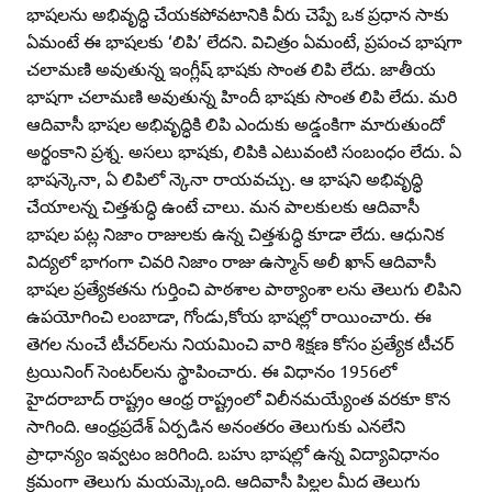
భాషలను అభివృద్ధి చేయకపోవటానికి వీరు చెప్పే ఒక ప్రధాన సాకు
ఏమంటే ఈ భాషలకు ‘లిపి’ లేదని. విచిత్రం ఏమంటే, ప్రపంచ భాషగా
చలామణి అవుతున్న ఇంగ్లీష్‌ భాషకు సొంత లిపి లేదు. జాతీయ
భాషగా చలామణి అవుతున్న హిందీ భాషకు సొంత లిపి లేదు. మరి
ఆదివాసీ భాషల అభివృద్ధికి లిపి ఎందుకు అడ్డంకిగా మారుతుందో
అర్థంకాని ప్రశ్న. అసలు భాషకు, లిపికి ఎటువంటి సంబంధం లేదు. ఏ
భాషన్కెనా, ఏ లిపిలో న్కెనా రాయవచ్చు. ఆ భాషని అభివృద్ధి
చేయాలన్న చిత్తశుద్ధి ఉంటే చాలు. మన పాలకులకు ఆదివాసీ
భాషల పట్ల నిజాం రాజులకు ఉన్న చిత్తశుద్ధి కూడా లేదు. ఆధునిక
విద్యలో భాగంగా చివరి నిజాం రాజు ఉస్మాన్‌ అలీ ఖాన్‌ ఆదివాసీ
భాషల ప్రత్యేకతను గుర్తించి పాఠశాల పాఠ్యాంశా లను తెలుగు లిపిని
ఉపయోగించి లంబాడా, గోండు,కోయ భాషల్లో రాయించారు. ఈ
తెగల నుంచే టీచర్‌లను నియమించి వారి శిక్షణ కోసం ప్రత్యేక టీచర్‌
ట్రయినింగ్‌ సెంటర్‌లను స్థాపించారు. ఈ విధానం 1956లో
హైదరాబాద్‌ రాష్ట్రం ఆంధ్ర రాష్ట్రంలో విలీనమయ్యేంత వరకూ కొన
సాగింది. ఆంధ్రప్రదేశ్‌ ఏర్పడిన అనంతరం తెలుగుకు ఎనలేని
ప్రాధాన్యం ఇవ్వటం జరిగింది. బహు భాషల్లో ఉన్న విద్యావిధానం
క్రమంగా తెలుగు మయమ్కెంది. ఆదివాసీ పిల్లల మీద తెలుగు