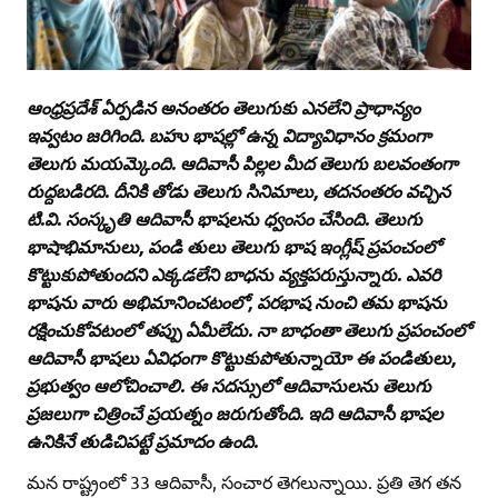
ఆంధ్రప్రదేశ్‌ ఏర్పడిన అనంతరం తెలుగుకు ఎనలేని ప్రాధాన్యం
ఇవ్వటం జరిగింది. బహు భాషల్లో ఉన్న విద్యావిధానం క్రమంగా
తెలుగు మయమ్కెంది. ఆదివాసీ పిల్లల మీద తెలుగు బలవంతంగా
రుద్దబడిరది. దీనికి తోడు తెలుగు సినిమాలు, తదనంతరం వచ్చిన
టి.వి. సంస్కృతి ఆదివాసీ భాషలను ధ్వంసం చేసింది. తెలుగు
భాషాభిమానులు, పండి తులు తెలుగు భాష ఇంగ్లీష్‌ ప్రపంచంలో
కొట్టుకుపోతుందని ఎక్కడలేని బాధను వ్యక్తపరుస్తున్నారు. ఎవరి
భాషను వారు అభిమానించటంలో, పరభాష నుంచి తమ భాషను
రక్షించుకోవటంలో తప్పు ఏమీలేదు. నా బాధంతా తెలుగు ప్రపంచంలో
ఆదివాసీ భాషలు ఏవిధంగా కొట్టుకుపోతున్నాయో ఈ పండితులు,
ప్రభుత్వం ఆలోచించాలి. ఈ సదస్సులో ఆదివాసులను తెలుగు
ప్రజలుగా చిత్రించే ప్రయత్నం జరుగుతోంది. ఇది ఆదివాసీ భాషల
ఉనికినే తుడిచిపట్టే ప్రమాదం ఉంది.
మన రాష్ట్రంలో 33 ఆదివాసీ, సంచార తెగలున్నాయి. ప్రతి తెగ తన