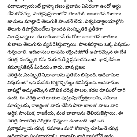
పదాలున్నాయంటే బ్రాహ్మ ణిజం ప్రభావం ఏవిధంగా ఉందో అర్థం
చేసుకోవచ్చు. పాఠ్యపుస్తకాలలోని తెలుగుకి, అణగారిన కులాలు,
జాతులు మాట్లాడే తెలుగుకి పొంతనే లేదు. విశ్వవిద్యాలయాల్లోని
తెలుగు డిపార్ట్‌మెంట్‌లు హైందవ సంస్కృతికి ప్రతీకగా
నిలుస్తున్నాయి. ఈ కారణంగానే ఈ రోజు అణగారిన జాతులు,
కులాలు తెలుగును వ్యతిరేకిస్తున్నాయి. పాలకవర్గాలు ఒక్క విషయం
గుర్తించాలి. ఆదివాసుల భాషను రక్షించకపోతే అపారమ్కెన ఈ దేశ
చరిత్ర, సంస్కృతి కను మరుగయ్యే ప్రమాదముంది. భాష కేవలం
కమ్యూనికేషన్‌ మీడియం కాదు. భాష ప్రజల
చరిత్రను,సంస్కృతిని,భావాలను ప్రతిబిం బిస్తుంది. ఆదివాసుల
విషయంలో ఇది మనకు కొట్టొచ్చినట్టు కనిపిస్తుంది. ఆదివాసుల
భాషల్లో అద్భుతమ్కెన మౌఖిక చరిత్ర పాటల, కథల రూపంలో దాగి
ఉంది. ఈ చరిత్ర వారి జాతుల పుట్టుపూర్వోత్తరాలను, సమాజ
మార్పులను, రాజ్యంతో వారు చేసిన పోరా టాలతో పాటు వారి
ఆర్థిక, సాంఘిక, రాజకీయ, మత భావాలను తెలియజేస్తాయి. ఈ
చరిత్ర పాలకవర్గ చరిత్రకు భిన్నంగా ఉంటుంది. ఇది ఒక
ప్రత్యామ్నాయ చరిత్ర. సమాజం మరో కోణాన్ని చూపించే చరిత్ర.
ఆదివాసుల సంప్రదాయాల్ని, భావాల్ని వారి భాషలోనే అర్థం