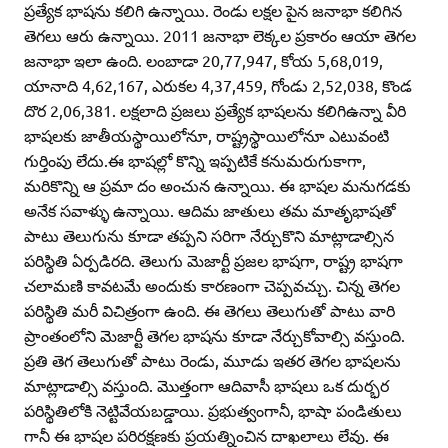
ప్రత్యేక భాషను కలిగి ఉన్నాయి. రెండు లక్షల పైన జనాభా కలిగిన
తెగలు ఆరు ఉన్నాయి. 2011 జనాభా లెక్కల ప్రకారం ఆయా తెగల
జనాభా ఇలా ఉంది. లంబాడా 20,77,947, కోయ 5,68,019,
యానాది 4,62,167, ఎరుకల 4,37,459, గోండు 2,52,038, కొండ
దొర 2,06,381. లక్షలాది ప్రజలు ప్రత్యేక భాషలను కలిగిఉన్నా వీరి
భాషలకు జాతీయస్థాయిలోనూ, రాష్ట్రస్థాయిలోనూ ఎటువంటి
గుర్తింపు లేదు.ఈ భాషల్లో కొన్ని ఇప్పటికే కనుమరుగుకాగా,
మరికొన్ని ఆ ప్రమా దం అంచున ఉన్నాయి. ఈ భాషల మనుగడకు
అనేక సవాళ్ళు ఉన్నాయి. ఆదిమ జాతులు తమ మాతృభాషతో
పాటు తెలుగును కూడా తప్పని సరిగా నేర్చుకొని మాట్లాడాల్సిన
పరిస్థితి ఏర్పడిరది. తెలుగు మెజార్టీ ప్రజల భాషగా, రాష్ట్ర భాషగా
చలామణి కావటమే అందుకు కారణంగా చెప్పవచ్చు. చిన్న తెగల
పరిస్థితి మరీ విచిత్రంగా ఉంది. ఈ తెగలు తెలుగుతో పాటు వారి
ప్రాంతంలోని మెజార్టీ తెగల భాషను కూడా నేర్చుకోవాల్సి వస్తుంది.
ప్రతి తెగ తెలుగుతో పాటు రెండు, మూడు ఇతర తెగల భాషలను
మాట్లాడాల్సి వస్తుంది. మొత్తంగా ఆదివాసీ భాషలు ఒక దుర్భర
పరిస్థితిలోకి నెట్టివేయబడ్డాయి. ప్రభుత్వంగానీ, భాషా పండితులు
గానీ ఈ భాషల పరిరక్షణకు ప్రయత్నించిన దాఖలాలు లేవు. ఈ