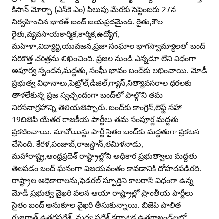
కిసాన్‌ మోర్చా (ఎస్‌కె ఎం) పిలుపు మేరకు సెప్టెంబరు 27న
నిర్వహించిన భారత్‌ బంద్‌ జయప్రదమైంది. రైతు,కౌల
రైతు,వ్యవసాయకార్మిక,కార్మిక,ఉద్యోగ,
మహిళా,విద్యార్థి,యువజన,ప్రజా సంఘాల భాగస్వామ్యాలతో బంద్‌
సరికొత్త చరిత్రను లిఖించింది. ప్రజల నుండి ఎన్నడూ లేని విధంగా
అపూర్వ స్పందన,మద్దతు, సంఫీు భావం బంద్‌కు లభించాయి. మోడీ
ప్రభుత్వ విధానాలు,పెట్రోల్‌,డీజిల్‌,గ్యాస్‌,నిత్యావసరాల ధరలకు
తాళలేకున్న ప్రజ స్వచ్ఛందంగా బంద్‌లో పాల్గొని తమ
నిరసనాగ్రహాన్ని తెలియజెప్పారు. బంద్‌కు కాంగ్రెస్‌,లెఫ్ట్‌ సహా
19బిజెపి యేతర రాజకీయ పార్టీలు తమ సంపూర్ణ మద్దతు
ప్రకటించాయి. మావోయిస్టు పార్టీ సైతం బంద్‌కు మద్దతుగా ప్రకటన
చేసింది. కేరళ,పంజాబ్‌,రాజస్థాన్‌,తమిళనాడు,
మహారాష్ట్ర,ఆంధ్రప్రదేశ్‌ రాష్ట్రాల్లోని అధికార ప్రభుత్వాలు మద్దతు
తెలపడం బంద్‌ ఘనంగా విజయవంతం కావడానికి దోహదపడిరది.
రాష్ట్రాల అధికారాలను,ఫెడరల్‌ స్ఫూర్తిని కాలరాసే విధంగా ఉన్న
మోడీ ప్రభుత్వ వైఖరి వలన ఆయా రాష్ట్రాల్లో ప్రాంతీయ పార్టీలు
సైతం బంద్‌ అనుకూల వైఖరి తీసుకున్నాయి. బిజెపి పాలిత
గుజరాత్‌,ఉత్తరప్రదేశ్‌, మధ్య ప్రదేశ్‌,కర్నాటక,ఉత్తరాఖండ్‌లలో