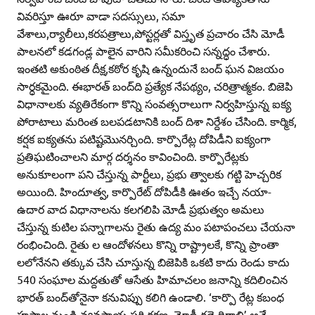
వివరిస్తూ ఊరూ వాడా సదస్సులు, సమా
వేశాలు,ర్యాలీలు,కరపత్రాలు,పోస్టర్లతో విస్తృత ప్రచారం చేసి మోడీ
పాలనలో కడగండ్ల పాలైన వారిని సమీకరించి సన్నద్ధం చేశారు.
ఇంతటి అకుంఠిత దీక్ష,కఠోర కృషి ఉన్నందునే బంద్‌ ఘన విజయం
సార్ధకమైంది. ఈభారత్‌ బంద్‌ది ప్రత్యేక నేపథ్యం, చరిత్రాత్మకం. బిజెపి
విధానాలకు వ్యతిరేకంగా కొన్ని సంవత్సరాలుగా నిర్వహిస్తున్న ఐక్య
పోరాటాలు మరింత బలపడటానికి బంద్‌ దిశా నిర్దేశం చేసింది. కార్మిక,
కర్షక ఐక్యతను పటిష్టమొనర్చింది. కార్పొరేట్ల దోపిడీని ఐక్యంగా
ప్రతిఘటించాలని మార్గ దర్శనం కావించింది. కార్పొరేట్లకు
అనుకూలంగా పని చేస్తున్న పార్టీలు, ప్రభు త్వాలకు గట్టి హెచ్చరిక
అయింది. హిందూత్వ, కార్పొరేట్‌ దోపిడీకి ఊతం ఇచ్చే నయా-
ఉదార వాద విధానాలను కలగలిపి మోడీ ప్రభుత్వం అమలు
చేస్తున్న కుటిల పన్నాగాలను రైతు ఉద్య మం పటాపంచలు చేయనా
రంభించింది. రైతు ల ఆందోళనలు కొన్ని రాష్ట్రాలకే, కొన్ని ప్రాంతా
లలోనేనని తక్కువ చేసి చూస్తున్న బిజెపికి ఒకటి కాదు రెండు కాదు
540 సంఘాల మద్దతుతో ఆసేతు హిమాచలం జనాన్ని కదిలించిన
భారత్‌ బంద్‌తోనైనా కనువిప్పు కలిగి ఉండాలి. ‘కార్పొ రేట్ల కబంధ
హస్తాల నుండి వ్యవసాయ పరి రక్షణ, మోడీ గద్దె దిగాలి’ అనే