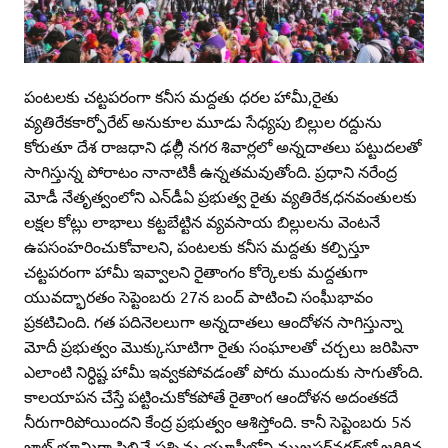
పంటలకు చట్టపరంగా కనీస మద్దతు ధరల హామీ,రైతు
వ్యతిరేకకార్పోరేట్‌ అనుకూల మూడు సేధ్యపు బిల్లుల రద్దును
కోరుతూ దేశ రాజధాని ఢల్లీి నగర శివార్లలో అన్నదాతలు పట్టుదలతో
సాగిస్తున్న పోరాటం నానాటికీ ఉన్నతమవుతోంది. ప్రధాని నరేంద్ర
మోడీ నేతృత్వంలోని ఎన్‌డీఏ ప్రభుత్వ రైతు వ్యతిరేక,ధనవంతులకు
లక్షల కోట్లు లాభాలు కట్టబేట్టిన వ్యవసాయ బిల్లులను వెంటనే
ఉపసంహరించుకోవాలని, పంటలకు కనీస మద్దతు కల్పిస్తూ
చట్టపరంగా హామీ ఇవ్వాలని రైతాంగం కోర్కెలకు మద్దతుగా
యువద్భారతం సెప్టెంబరు 27న బంద్‌ పాటించి సంఫీుభావం
ప్రకటిచింది. గత పదినెలలుగా అన్నదాతలు ఆందోళన సాగిస్తున్నా
మోదీ ప్రభుత్వం మొక్కుసూటిగా రైతు సంఘాలతో చర్చలు జరిపినా
ఎలాంటి నిర్ధిష్ట హామీ ఇవ్వకపోవడంతో పోరు ముందుకు సాగుతోంది.
కాలయాపన చేస్తే పట్టించుకోకపోతే రైతాంగ ఆందోళన అదంతకదే
నీరుగారిపోయిందని కేంద్ర ప్రభుత్వం ఆశిస్తోంది. కానీ సెప్టెంబరు 5న
జాట్‌ భూమిగా పిలిచే పశ్చిమ యూపీలోని ముజఫర్‌నగర్‌లో జరిగిన