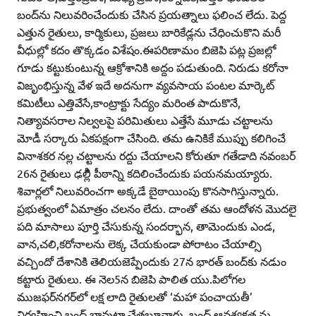
బంద్‌ను నిలువరించేందుకు చేసిన ప్రయత్నాలు ఫలించ లేదు. పెద్ద
ఎత్తున రైతులు, కార్మికులు, ప్రజలు బారికేడ్లను చేధించుకొని మరీ
వీధుల్లో కదం తొక్కడం విశేషం.ఈపరిణామం బిజెపి పట్ల ప్రజల్లో
గూడు కట్టుకుంటున్న ఆక్రోశానికి అద్దం పడుతుంది. నిరుడు కరోనా
విజృంభిస్తున్న వేళ ఇదే అదనుగా వ్యవసాయ పంటల మార్కెట్‌
కమిటీలు ఎత్తివేసే,కాంట్రాక్టు సేద్యం మరింత పాదుకొనే,
నిత్యావసరాల నిల్వలపై పరిమితులు ఎత్తేసే మూడు చట్టాలను
మోడీ సర్కారు ఏకపక్షంగా చేసింది. తమ ఉనికికే ముప్పు కలిగించే
వినాశకర నల్ల చట్టాలను రద్దు చేయాలని కోరుతూ గతేడాది నవంబర్‌
26న రైతులు ఢల్లీి పీఠాన్ని కదిలించేందుకు పయనమయ్యారు.
శివార్లలో నిలువరించగా అక్కడే బైఠాయింపు కొనసాగిస్తున్నారు.
ప్రభుత్వంలో ఏమాత్రం చలనం లేదు. దాంతో తమ ఆందోళన మొదలై
పది మాసాలు పూర్తి చేసుకున్న సందర్భాన, తామెందుకు ఎండ,
వాన,చలి,కరోనాలను లెక్క చేయకుండా పోరాటం చేయాల్సి
వచ్చిందో దేశానికి తెలియజెప్పేందుకు 27న భారత్‌ బంద్‌కు నడుం
కట్టారు రైతులు. ఈ నెల5న బిజెపి పాలిత యు.పిలోగల
ముజఫర్‌నగర్‌లో లక్ష లాది రైతులతో ‘మహా పంచాయతీ’
నిర్వహించి బంద్‌ బావుటా చేతబూనారు. బంద్‌ ఆవశ్యకత ను