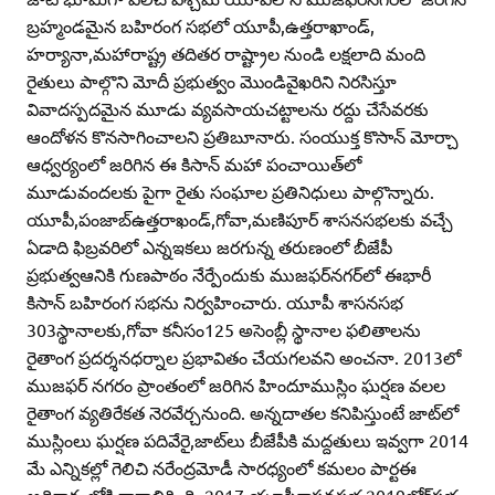
బ్రహ్మండమైన బహిరంగ సభలో యూపీ,ఉత్తరాఖాండ్‌,
హర్యానా,మహారాష్ట్ర తదితర రాష్ట్రాల నుండి లక్షలాది మంది
రైతులు పాల్గొని మోదీ ప్రభుత్వం మొండివైఖరిని నిరసిస్తూ
వివాదస్పదమైన మూడు వ్యవసాయచట్టాలను రద్దు చేసేవరకు
ఆందోళన కొనసాగించాలని ప్రతిబూనారు. సంయుక్త కొసాన్‌ మోర్చా
ఆధ్వర్యంలో జరిగిన ఈ కిసాన్‌ మహా పంచాయిత్‌లో
మూడువందలకు పైగా రైతు సంఘాల ప్రతినిధులు పాల్గొన్నారు.
యూపీ,పంజాబ్‌ఉత్తరాఖండ్‌,గోవా,మణిపూర్‌ శాసనసభలకు వచ్చే
ఏడాది ఫిబ్రవరిలో ఎన్నఇకలు జరగున్న తరుణంలో బీజేపీ
ప్రభుత్వఆనికి గుణపాఠం నేర్పేందుకు ముజఫర్‌నగర్‌లో ఈభారీ
కిసాన్‌ బహిరంగ సభను నిర్వహించారు. యూపీ శాసనసభ
303స్థానాలకు,గోవా కనీసం125 అసెంబ్లీ స్థానాల ఫలితాలను
రైతాంగ ప్రదర్శనధర్నాల ప్రభావితం చేయగలవని అంచనా. 2013లో
ముజఫర్‌ నగరం ప్రాంతంలో జరిగిన హిందూముస్లిం ఘర్షణ వలల
రైతాంగ వ్యతిరేకత నెరవేర్చనుంది. అన్నదాతల కనిపిస్తుంటే జాట్‌లో
ముస్లింలు ఘర్షణ పదివేరై,జాట్‌లు బీజేపీకి మద్దతులు ఇవ్వగా 2014
మే ఎన్నికల్లో గెలిచి నరేంద్రమోడీ సారధ్యంలో కమలం పార్టఈ