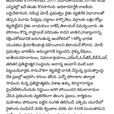
అధికారంలోకి రాగాలిగింది. 2017 యూపీశాసనసభ 2019లోక్‌సభ
ఎన్నికల్లో ఇదే తంతు కొనసాగింది. అధికారపార్టీకి రాజకీయ
లబ్దిచేకూరింది. నరేంద్ర మోడీ ప్రభుత్వం రైతు వ్యతిరేక విధానాలతో
తెచ్చిన మూడు సేధ్యపు చట్టాలు కార్పొరేటు వర్గాలకు లక్షల కోట్లు
కట్టబెట్టేవని రైతు నాయకులు రాకేష్‌ తికాయల్‌ విమర్శించారు. ఈ
పోరాటం కొన్ని రాష్ట్రాలకే పరిమితం కాదని జాతిని,రాజ్యాంగాన్ని
రక్షించకోవడానికి జరుగుతున్న ఆందోళనలో 14కోట్ల భారత
యువకలు క్రియాశీలపాత్ర వహించాలని తికాయల్‌ కోరారు. మోదీ
ప్రభుత్వం భారత్‌ను అమ్ముకానికి పెట్టందని, రైళ్ళు,రేవులు,
జాతీయరహదారులు, విమానాశ్రయాలు,ఎల్‌ఐసీ,ఓన్‌జీసీ,బీపీసీఎల్‌,
తదితర ప్రతిష్టాత్మక సంస్థలను అదాన్న అంబానీ వంటి బడా
పెట్టుబడిదార్లకు కారుచౌకగా కట్టబెట్టి దానికి చేస్తున్న ప్రయత్నాలపై
దేశ ప్రజల్లో ఆగ్రహాం రగులు తోంది. ఎన్నో పోరాటాల తర్వాత
సాధించు కున్న ప్రతిష్టాత్మకమ విశాఖ ఉక్కు కర్మాగారాన్నఇ
ప్రైవేటీకరించేందుకు నిర్ణయిం జరిగి పోయిందని కమలానాధుల
చేసిన ప్రకటనలకు వ్యతిరేకంగా తెలుగు ప్రజలు, కార్మికులు
మహిళలు పోరుబాట పట్టిన సంగతి తెలిసిందే. పశ్చిమ యూపీలో
రైతాంగం పండిరచే చెరకు క్వింటాల ధరకు రూ.450కి పెంచుతామని