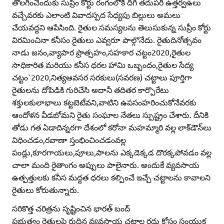
తొలగించేందుకు సుప్రీం కోర్టు రంగంలోకి దిగి తదుపరి ఉత్తర్వఉలు
వచ్చేవరకు ఎలాంటి వివాదస్పద సేధ్యపు బిల్లులు అమలు
చేయవద్దని ఆపేసింది. రైతుల సమస్యలను తెలుసుకున్న సుప్రీం కోర్టు
విరమించినా కనీసం రైతులు ఎవ్వరూ పాల్గొనేదు. రైతుదినోత్సవం
నాడు జనం,వ్యాపార ప్రొత్సహం,సహకార చట్టం2020,రైతుల
సాధికారిత మరియు కనీస ధరల హామి ఒబ్బందం,రైతుల సేద్య
చట్టం`2020,నిత్యఆవసర సరకులు(సవరణ) చట్టాలు పూర్తిగా
రైతులను దోపిడికి గురిచేసి అదానీ తదితర కార్పొరేటు
శక్తులకులాభాలు కట్టబెటేవని,వాటిని ఉపసంహరించుకోనేవరకు
ఆందోళన వీడబోమని రైతు సంఘాల నేతలు స్పుష్ట్రం చేశారు. దీనికి
తోడు గత ఏడాదిన్నరగా దేశంలో కరోనా మహమ్మారి వల్ల లాక్‌డౌన్‌లు
విధించడం,రవాణా స్తంభించించడంవల్ల
పండ్లు,కూరగాయలు,పూలు,పాలను ఎక్కడెక్కడ దొరక్కపోవడం వల్ల
చాలా మంది రైతాంగం అప్పులు పాలైనారు. అందుకే వ్యవసాయ
ఉత్పత్తులకు కనీస మద్దత ధరలు కల్పించే ఇచ్చే చట్టాలను కావాలని
రైతులు కోరుతున్నారు.
సరికొత్త చరిత్రను సృష్టించిన భారత్‌ బంద్‌
ప్రభుత్వం రైతులపై రుద్దిన వ్యవసాయ చట్టాల రద్దు కోసం సంయుక్త