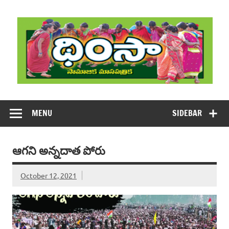
Skip
to
content
DHIMSA
Dhimsa Telugu Monthly Magazine
MENU
SIDEBAR
ఆగని అన్నదాత పోరు
October 12, 2021