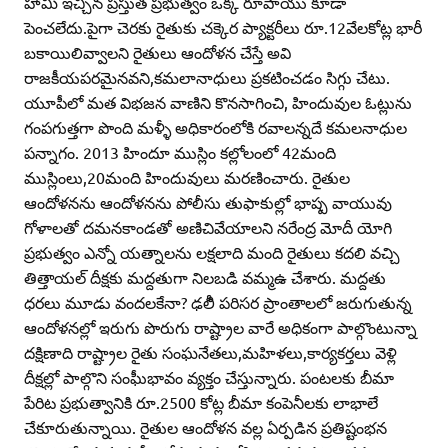
హామీ ఇచ్చిన ప్రస్తుత ప్రభుత్వం ఒక్క రూపాయు కూడా
పెంచలేదు.పైగా చెరకు రైతుకు చక్కెర ప్యాక్టరీలు రూ.12వేలకోట్ల భారీ
బకాయిలివ్వాలని రైతులు ఆందోళన చేస్తే అవి
రాజకీయపరమైనవని,కమలానాధులు ప్రకటించడం సిగ్గు చేటు.
యూపీలో మత విభజన వాణిని కొనసాగించి, హిందువుల ఓట్లును
గంపగుత్తగా పొంది మళ్ళీ అధికారంలోకి రవాలన్నదే కమలనాధుల
పన్నాగం. 2013 హిందూ ముస్లిం కల్లోలంలో 42మంది
ముస్లింలు,20మంది హిందువులు మరణించారు. రైతుల
ఆందోళనను ఆందోళనను పోలీసు తుఫాకుల్లో భాష్ప వాయువు
గోళాలతో దమనకాండతో అణిచివేయాలని నరేంద్ర మోదీ యోగి
ప్రభుత్వం ఎన్నో యత్నాలను లక్షలాది మంది రైతులు కదలి వచ్చి
తిత్తాయల్‌ దీక్షకు మద్దతుగా నిలబడి వమ్మఉ చేశారు. మద్దతు
ధరలు మూడు వందలకేనా? ఢలీి పరిసర ప్రాంతాలలో జరుగుతున్న
ఆందోళనల్లో ఇరుగు పొరుగు రాష్ట్రాల వారే అధికంగా పాల్గొంటున్నా
దక్షిణాది రాష్ట్రాల రైతు సంఘనేతలు,మహిళలు,కార్యకర్తలు వెళ్లి
దీక్షల్లో పాల్గొని సంఫీుభావం వ్యక్తం చేస్తున్నారు. పంటలకు బీమా
పేరిట ప్రభుత్వానికి రూ.2500 కోట్ల బీమా కంపెనీలకు లాభాలే
చేకూరుతున్నాయి. రైతుల ఆందోళన వల్ల ఏర్పడిన ప్రతిష్టంభన