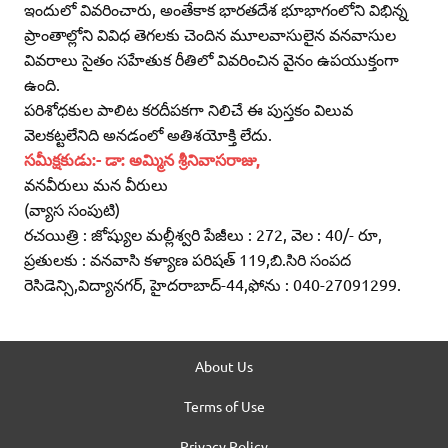
ఇందులో వివరించారు, అంతేకాక భారతదేశ భూభాగంలోని విభిన్న
ప్రాంతాల్లోని వివిధ తెగలకు చెందిన మూలవాసులైన వనవాసుల
వివరాలు సైతం సహేతుక రీతిలో వివరించిన వైనం ఉపయుక్తంగా
ఉంది.
పరిశోధకుల పాలిట కరదీపకగా నిలిచే ఈ పుస్తకం విలువ
వెలకట్టలేనిది అనడంలో అతిశయోక్తి లేదు.
సమీక్షకుడు:- డా: అమ్మిన శ్రీనివాసరాజు,
వనవీరులు మన వీరులు
(వ్యాస సంపుటి)
రచయిత్రి : జోష్యుల మల్లీశ్వరి పేజీలు : 272, వెల : 40/- రూ,
ప్రతులకు : వనవాసి కళ్యాణ పరిషత్‌ 119,బి.సిరి సంపద
రెసిడెన్సి,విద్యానగర్‌, హైదరాబాద్‌-44,ఫోను : 040-27091299.
About Us
Terms of Use
Privacy Policy