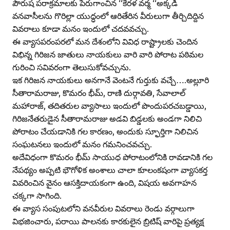
పౌరుష పరాక్రమాలకు పేరుగాంచిన ‘‘కేరళ వర్మ ‘‘అక్కడి
వనవాసీలను గొరిల్లా యుద్ధంలో ఆరితేరిన వీరులుగా తీర్చిదిద్దిన
వివరాలు కూడా మనం ఇందులో చదవవచ్చు.
ఈ వ్యాసపరంపరలో మన దేశంలోని వివిధ రాష్ట్రాలకు చెందిన
విభిన్న గిరిజన జాతులు నాయకులు వారి వారి పోరాట పఠిమల
గురించి సవివరంగా తెలుసుకోవచ్చును.
ఇక గిరిజన నాయకులు అనగానే వెంటనే గుర్తుకు వచ్చే….అల్లూరి
సీతారామరాజు, కొమరం భీమ్‌, రాణి దుర్గావతి, సేవాలాల్‌
మహారాజ్‌, తదితరుల వ్యాసాలు ఇందులో పొందుపరచబడ్డాయి,
గిరిజనేతరుడైన సీతారామరాజు అడవి బిడ్డలకు అండగా నిలిచి
పోరాటం చేయడానికి గల కారణం, అందుకు స్ఫూర్తిగా నిలిచిన
సంఘటనలు ఇందులో మనం గమనించవచ్చు.
అదేవిధంగా కొమరం భీమ్‌ సాయుధ పోరాటంలోనికి రావడానికి గల
నేపథ్యం అప్పటి భౌగోళిక అంశాలు చాలా కూలంకషంగా వ్యాసకర్త
వివరించిన వైనం ఆసక్తిదాయకంగా ఉంది, విషయ అవగాహన
చక్కగా సాగింది.
ఈ వ్యాస సంపుటలోని వనవీరుల వివరాలు రెండు వర్గాలుగా
విభజించారు, పరాయి పాలనకు కారకులైన బ్రిటిష్‌ వారిపై ప్రత్యక్ష