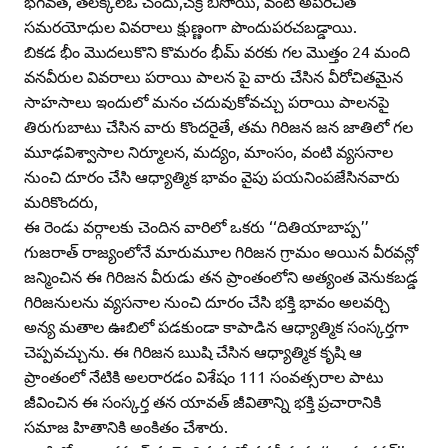
భగవత్‌, తలక్కల్‌ఓ చందు,చక్ర బిసోయి, వంటి అపరిచిత
సమరయోధుల వివరాలు క్షుణ్ణంగా పొందుపరచబడ్డాయి.
బికడ భీం మొదలుకొని కొమరం భీమ్‌ వరకు గల మొత్తం 24 మంది
వనవీరుల వివరాలు పరాయి పాలన పై వారు చేసిన వీరోచితమైన
సాహసాలు ఇందులో మనం చదువుకోవచ్చు పరాయి పాలనపై
తిరుగుబాటు చేసిన వారు కొందరైతే, తమ గిరిజన జన జాతిలో గల
మూఢవిశ్వాసాల నిర్మూలన, మద్యం, మాంసం, వంటి వ్యసనాల
నుంచి దూరం చేసి ఆధ్యాత్మిక భావం వైపు పయనింపజేసినవారు
మరికొందరు,
ఈ రెండు వర్గాలకు చెందిన వారిలో ఒకరు ‘‘దితియాబాప్ప’’
గుజరాత్‌ రాజ్యంలోనే మారుమూల గిరిజన గ్రామం అయిన వీరవన్లో
జన్మించిన ఈ గిరిజన వీరుడు తన ప్రాంతంలోని అత్యంత వెనుకబడ్డ
గిరిజనులను వ్యసనాల నుంచి దూరం చేసి భక్తి భావం అలవర్చి
అన్య మతాల ఊబిలో పడకుండా కాపాడిన ఆధ్యాత్మిక సంస్కర్తగా
చెప్పవచ్చును. ఈ గిరిజన ఋషి చేసిన ఆధ్యాత్మిక కృషి ఆ
ప్రాంతంలో నేటికి అలరారడం విశేషం 111 సంవత్సరాల పాటు
జీవించిన ఈ సంస్కర్త తన యావత్‌ జీవితాన్ని భక్తి ప్రచారానికి
సమాజ హితానికి అంకితం చేశారు.