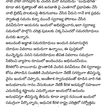
నాటి చోటా నాగపూర్‌ కు చెందిన మరో వనవీరుడు ‘‘బుధుభగత్‌’’
కూడా తన కృత్యాలతో తన జనజాతి పై ఎంతగానో ప్రభావితం చేసి
నాటి బ్రిటిష్‌ పాలకులపై తిరుగుబాటు చేసిన వీరుని గానే కాక ప్రథమ
స్వాతంత్ర సమరం కన్నా ముందే స్వరాజ్య పోరాటం చేసిన
వనవీరునిగా ఆయనను ఇందులో అభివర్ణించారు,ఇలా స్వరాజ్య
సమరంలో పాల్గొని చరిత్ర పుటలకు చిక్కనిఎందరో సమరయోధులు
మనకు ఉన్నారు.
అటువంటి అజ్ఞాత సమరయోధులు అందున వనవాసులైన
యోధుల వివరాలు అరుదుగా ఉన్నాయి, ఈ పుస్తకంలో
మున్నెన్నడు వినని సమరయోధుల జీవిత వివరాలు సమగ్రంగా
సేకరించి వ్యాసాల రూపంలో అందించడం అభినందనీయం.
కేరళలోని వాయినాడు ప్రాంతానికి చెందిన వనవీరులు దేశ స్వరాజ్యం
కోసం పోరాడిన సంతతికి చెందినవారుగా నేటికీ సగర్వంగా జీవిస్తున్న
వైనం ఇందులో చెప్పారు, అంతేకాక స్వానుభవంతో కూడిన వారి గత
అనుభవాలను గానం చేసుకుంటూ నేటికీ కేరళ అడవుల్లో సహజంగా
ఎదురయ్యే కష్టాలను ఎదుర్కొంటూ అందులోనే ఆనందం
అనుభవిస్తూ జీవిస్తున్న తీరును కూడా వ్యాస రచయిత ఇందులో
సమగ్రంగా పేర్కొన్నారు, ఆధునిక కేరళ రాష్ట్ర చరిత్రలో సర్వోత్తమ