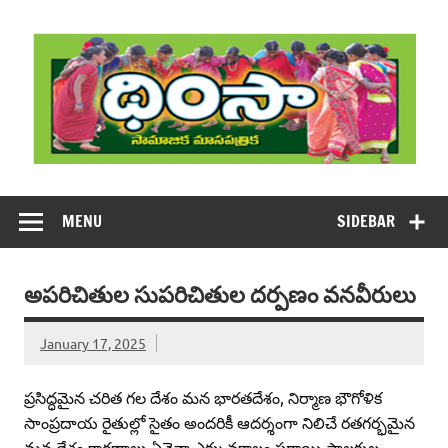
Skip
to
content
DHIMSA
Dhimsa Telugu Monthly Magazine
MENU
SIDEBAR
అపరిచితుల సుపరిచితుల దర్పణం వనవీరులు
January 17, 2025
ప్రసిద్ధమైన చరిత గల దేశం మన భారతదేశం, నిర్మాణ భౌగోళిక
సాంప్రదాయ రైతుల్లో సైతం అందరికీ ఆదర్శంగా నిలిచే రతగర్భమైన
మన దేశం కారణాలు ఏవైనా ఎక్కువకాలం పరాయి పాలకుల