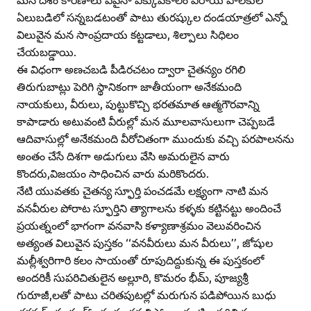
ఏలుబడిలో సన్నబడటంతో పాటు తురష్కుల దండయాత్రలో ఎన్నో
విలువైన మన సాంప్రదాయ కట్టడాలు, శిల్పాలు సిధిలం
చేయబడ్డాయి.
ఈ విధంగా అణచబడి పీడిరచటం ద్వారా చైతన్యం రగిలి
తిరుగుబాట్లు పెరిగి స్థానికంగా జాతీయంగా అనేకమంది
నాయకులు, వీరులు, పుట్టుకొచ్చి భరతమాత ఆత్మగౌరవాన్ని
కాపాడారు అటువంటి వీరుల్లో మన మూలవాసులుగా చెప్పబడే
ఆదివాసుల్లో అనేకమంది వీరోచితంగా ముందుకు వచ్చి పరపాలనను
అంతం చేసే దిశగా అడుగులు వేసి అమరులైన వారు
కొందరు,విజయం సాధించిన వారు మరికొందరు.
నేటి యువతకు చైతన్య స్ఫూర్తి పంచడమే లక్ష్యంగా నాటి మన
వనవీరుల పోరాట స్ఫూర్తిని త్యాగాలను కళ్ళకు కట్టినట్టు అందించే
ప్రయత్నంలో భాగంగా వనవాసి కళ్యాణాశ్రమం వెలువరించిన
అత్యంత విలువైన పుస్తకం ‘‘వనవీరులు మన వీరులు’’, జోషుల
మల్లీశ్వరిగారి కలం సాయంతో రూపుదిద్దుకున్న ఈ పుస్తకంలో
అందరికీ సుపరిచితులైన అల్లూరి, కొమరం భీమ్‌, పూజ్యశ్రీ
గురూజీ,లతో పాటు చరితపుటల్లో మరుగున పడిపోయిన బుధు