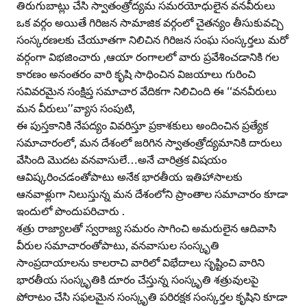
తిరుగుబాట్లు చేసి స్వాతంత్రోద్యమ సమరయోధులైన వనవీరులు
ఒక వర్గం అయితే గిరిజన సామాజిక వర్గంలో చైతన్యం తీసుకువచ్చి
సంస్కరణలకు చేయూతగా నిలిచిన గిరిజన సంఘ సంస్కర్తలు మరో
వర్గంగా విభజించారు ,ఆయా రంగాలలో వారు ప్రవేశించడానికి గల
కారణం అనంతరం వారి కృషి సాధించిన విజయాలు గురించి
సవివరమైన సంక్షిప్త సమాచార వేదికగా నిలిచింది ఈ ‘‘వనవీరులు
మన వీరులు’’వ్యాస సంపుటి,
ఈ పుస్తకానికి నేపద్యం వివరిస్తూ ప్రకాశకులు అందించిన ప్రత్యేక
సమాచారంలో, మన దేశంలో జరిగిన స్వాతంత్రోద్యమానికి దారులు
వేసింది మొదట వనవాసులే…అనే చారిత్రక విషయం
ఆవిష్కరించడంతోపాటు అనేక భారతీయ ఇతిహాసాలకు
ఆనవాళ్లుగా నిలుస్తున్న మన దేశంలోని ప్రాంతాల సమాచారం కూడా
ఇందులో పొందుపరిచారు .
శత్రు రాజ్యాలతో స్వరాజ్య సమరం సాగించి అమరులైన ఆదివాసి
వీరుల సమాచారంతోపాటు, వనవాసుల సంస్కృతి
సాంప్రదాయాలను కాలరాచి వారిలో విభేదాలు సృష్టించి వారిని
భారతీయ సంస్కృతికి దూరం చేస్తున్న సంస్కృతి శత్రువులపై
పోరాటం చేసి సఫలమైన సంస్కృతి పరిరక్షక సంస్కర్తల కృషిని కూడా