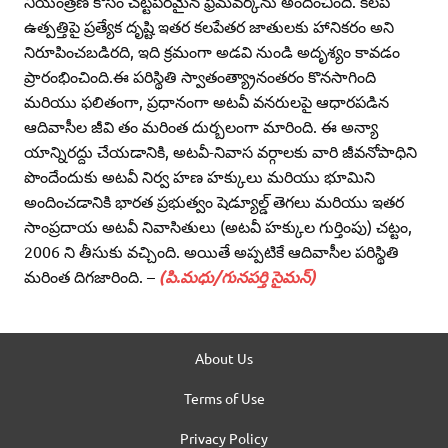
నియంత్రణ కోసం చట్టపరమైన ఫ్రేమ్‌వర్క్‌ను అందించింది. కలప
ఉత్పత్తిపై ప్రత్యేక దృష్టి ఇతర కలపేతర జాతులకు హానికరం అని
నిరూపించబడిరది, ఇది క్రమంగా అడవి నుండి అదృశ్యం కావడం
ప్రారంభించింది.ఈ పరిస్థితి స్వాతంత్య్రానంతరం కొనసాగింది
మరియు ఫలితంగా, ప్రధానంగా అటవీ వనరులపై ఆధారపడిన
ఆదివాసీల జీవి తం మరింత దుర్బలంగా మారింది. ఈ అన్యా
యాన్నిరద్దు చేయడానికి, అటవీ-నివాస వర్గాలకు వారి జీవనోపాధిని
పొందేందుకు అటవీ నిర్వ హణ హక్కులు మరియు భూమిని
అందించడానికి భారత ప్రభుత్వం షెడ్యూల్డ్‌ తెగలు మరియు ఇతర
సాంప్రదాయ అటవీ నివాసితులు (అటవీ హక్కుల గుర్తింపు) చట్టం,
2006 ని తీసుకు వచ్చింది. అయితే అప్పటికే ఆదివాసీల పరిస్థితి
మరింత దిగజారింది. –
(పి.మధు/గునపర్తి సైమన్‌)
About Us
Terms of Use
Privacy Policy