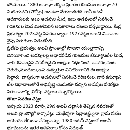
పోయాయి. 1880 జనాభా లెక్కల ప్రకారం గిరిజనుల జనాభా 70
మిలియన్లని (7కోట్లు) అంచనా వేయబడిరది. కానీ అటవీ
అధికారులకు అటు అడవుల మీద, ఇటు అడవులలో నివశించే
గిరిజనుల మీద మితిమీరిన అధికారాలు దఖలు పర్చబడ్డాయి. కేంద్ర
ప్రభుత్వం 2023చట్ట సవరణ ద్వారా 1927చట్టం లాంటి విధానాల
వైపు పరుగులు పెడుతోంది.
బ్రిటీషు ప్రభుత్వం అటవీ ప్రాంతాల్లో పాలనా యంత్రాగాన్ని
వినియోగించి అడవులపై ఆధారపడిన గిరిజనుల కమ్యూనిటీల మీద,
వారి జీవనంపైన విపరీతమైన ఆంక్షలు విధించింది. ఆహారం,వంట
చెరుకు,మందులు,ఉప ఉత్పత్తుల వినియోగానికి ఈ ఆంక్షలు
పెట్టారు. వాస్తవంగా అడవులలో నివశించే గిరిజనుల, వారి కమ్యూని
టీల విధానాలతోనే అభివృద్ధి చెందుతూ వచ్చిన అడవుల పరిరక్షణ
పరిణామాన్ని బ్రిటీషు చట్టాలు దెబ్బకొట్టాయి.
తాజా సవరణ చట్టం
ఇప్పుడు 2023 మార్చి 29న అటవీ చట్టానికి తెచ్చిన సవరణతో
అటవీ ప్రాంతాల్లో కార్పొరేట్లు యథేచ్ఛగా ఏప్రాజెక్టునైనా గ్రామ సభల
ఆమోదం లేకుండా చేపట్టవచ్చు. 1980 అటవీ చట్టంలో అటవీ
భూములను ఇతర అవసరాల కోసం విద్యుత్‌