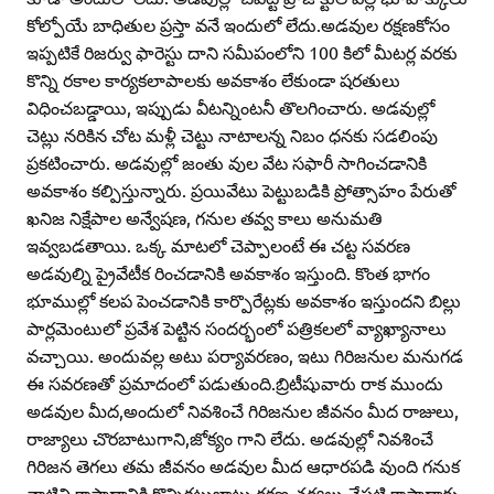
కోల్పోయే బాధితుల ప్రస్తా వనే ఇందులో లేదు.అడవుల రక్షణకోసం
ఇప్పటికే రిజర్వు ఫారెస్టు దాని సమీపంలోని 100 కిలో మీటర్ల వరకు
కొన్ని రకాల కార్యకలాపాలకు అవకాశం లేకుండా షరతులు
విధించబడ్డాయి, ఇప్పుడు వీటన్నింటనీ తొలగించారు. అడవుల్లో
చెట్లు నరికిన చోట మళ్లీ చెట్టు నాటాలన్న నిబం ధనకు సడలింపు
ప్రకటించారు. అడవుల్లో జంతు వుల వేట సఫారీ సాగించడానికి
అవకాశం కల్పిస్తున్నారు. ప్రయివేటు పెట్టుబడికి ప్రోత్సాహం పేరుతో
ఖనిజ నిక్షేపాల అన్వేషణ, గనుల తవ్వ కాలు అనుమతి
ఇవ్వబడతాయి. ఒక్క మాటలో చెప్పాలంటే ఈ చట్ట సవరణ
అడవుల్ని ప్రైవేటీక రించడానికి అవకాశం ఇస్తుంది. కొంత భాగం
భూముల్లో కలప పెంచడానికి కార్పొరేట్లకు అవకాశం ఇస్తుందని బిల్లు
పార్లమెంటులో ప్రవేశ పెట్టిన సందర్భంలో పత్రికలలో వ్యాఖ్యానాలు
వచ్చాయి. అందువల్ల అటు పర్యావరణం, ఇటు గిరిజనుల మనుగడ
ఈ సవరణతో ప్రమాదంలో పడుతుంది.బ్రిటీషువారు రాక ముందు
అడవుల మీద,అందులో నివశించే గిరిజనుల జీవనం మీద రాజులు,
రాజ్యాలు చొరబాటుగాని,జోక్యం గాని లేదు. అడవుల్లో నివశించే
గిరిజన తెగలు తమ జీవనం అడవుల మీద ఆధారపడి వుంది గనుక
వాటిని కాపాడ్డానికి కొన్నికట్టుబాట్లు,రక్షణ చర్యలు చేపట్టి కాపాడారు.