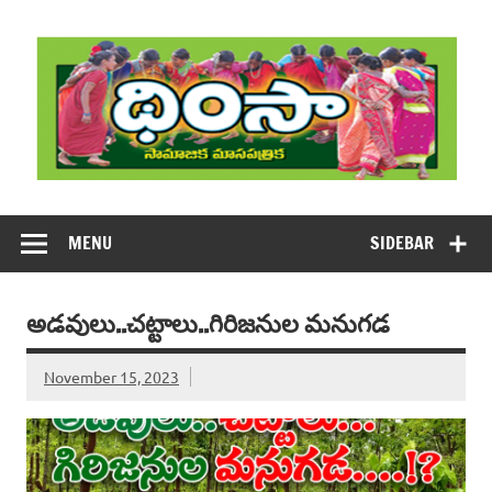
Skip
to
content
DHIMSA
Dhimsa Telugu Monthly Magazine
MENU
SIDEBAR
అడవులు..చట్టాలు..గిరిజనుల మనుగడ
November 15, 2023