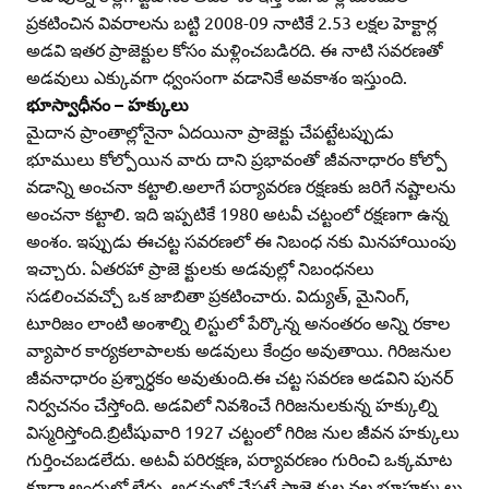
ప్రకటించిన వివరాలను బట్టి 2008-09 నాటికే 2.53 లక్షల హెక్టార్ల
అడవి ఇతర ప్రాజెక్టుల కోసం మళ్లించబడిరది. ఈ నాటి సవరణతో
అడవులు ఎక్కువగా ధ్వంసంగా వడానికే అవకాశం ఇస్తుంది.
భూస్వాధీనం – హక్కులు
మైదాన ప్రాంతాల్లోనైనా ఏదయినా ప్రాజెక్టు చేపట్టేటప్పుడు
భూములు కోల్పోయిన వారు దాని ప్రభావంతో జీవనాధారం కోల్పో
వడాన్ని అంచనా కట్టాలి.అలాగే పర్యావరణ రక్షణకు జరిగే నష్టాలను
అంచనా కట్టాలి. ఇది ఇప్పటికే 1980 అటవీ చట్టంలో రక్షణగా ఉన్న
అంశం. ఇప్పుడు ఈచట్ట సవరణలో ఈ నిబంధ నకు మినహాయింపు
ఇచ్చారు. ఏతరహా ప్రాజె క్టులకు అడవుల్లో నిబంధనలు
సడలించవచ్చో ఒక జాబితా ప్రకటించారు. విద్యుత్‌, మైనింగ్‌,
టూరిజం లాంటి అంశాల్ని లిస్టులో పేర్కొన్న అనంతరం అన్ని రకాల
వ్యాపార కార్యకలాపాలకు అడవులు కేంద్రం అవుతాయి. గిరిజనుల
జీవనాధారం ప్రశ్నార్ధకం అవుతుంది.ఈ చట్ట సవరణ అడవిని పునర్‌
నిర్వచనం చేస్తోంది. అడవిలో నివశించే గిరిజనులకున్న హక్కుల్ని
విస్మరిస్తోంది.బ్రిటీషువారి 1927 చట్టంలో గిరిజ నుల జీవన హక్కులు
గుర్తించబడలేదు. అటవీ పరిరక్షణ, పర్యావరణం గురించి ఒక్కమాట
కూడా అందులో లేదు. అడవుల్లో చేపట్టే ప్రాజె క్టుల వల్ల భూహక్కులు