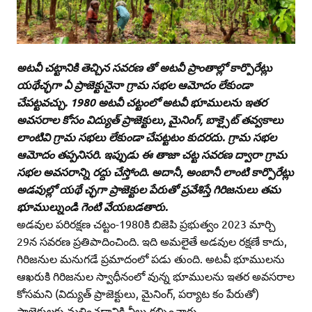
అటవీ చట్టానికి తెచ్చిన సవరణ తో అటవీ ప్రాంతాల్లో కార్పొరేట్లు
యథేచ్ఛగా ఏ ప్రాజెక్టునైనా గ్రామ సభల ఆమోదం లేకుండా
చేపట్టవచ్చు. 1980 అటవీ చట్టంలో అటవీ భూములను ఇతర
అవసరాల కోసం విద్యుత్‌ ప్రాజెక్టులు, మైనింగ్‌, బాక్సైట్‌ తవ్వకాలు
లాంటివి గ్రామ సభలు లేకుండా చేపట్టటం కుదరదు. గ్రామ సభల
ఆమోదం తప్పనిసరి. ఇప్పుడు ఈ తాజా చట్ట సవరణ ద్వారా గ్రామ
సభల అవసరాన్ని రద్దు చేస్తోంది. అదానీ, అంబానీ లాంటి కార్పొరేట్లు
అడవుల్లో యథే చ్ఛగా ప్రాజెక్టుల పేరుతో ప్రవేశిస్తే గిరిజనులు తమ
భూముల్నుండి గెంటి వేయబడతారు.
అడవుల పరిరక్షణ చట్టం-1980కి బిజెపి ప్రభుత్వం 2023 మార్చి
29న సవరణ ప్రతిపాదించింది. ఇది అమలైతే అడవుల రక్షణే కాదు,
గిరిజనుల మనుగడే ప్రమాదంలో పడు తుంది. అటవీ భూములను
ఆఖరుకి గిరిజనుల స్వాధీనంలో వున్న భూములను ఇతర అవసరాల
కోసమని (విద్యుత్‌ ప్రాజెక్టులు, మైనింగ్‌, పర్యాట కం పేరుతో)
ప్రాజెక్టులకు మళ్లించడానికి వీలు కల్పించారు.