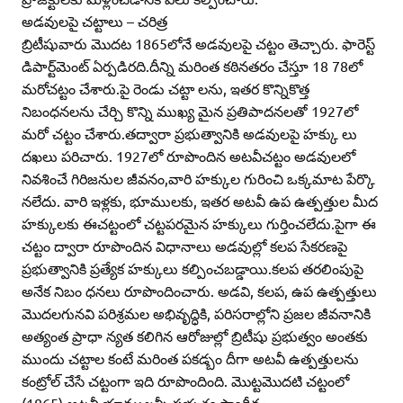
అడవులపై చట్టాలు – చరిత్ర
బ్రిటీషువారు మొదట 1865లోనే అడవులపై చట్టం తెచ్చారు. ఫారెస్ట్‌
డిపార్ట్‌మెంట్‌ ఏర్పడిరది.దీన్ని మరింత కఠినతరం చేస్తూ 18 78లో
మరోచట్టం చేశారు.పై రెండు చట్టా లను, ఇతర కొన్నికొత్త
నిబంధనలను చేర్చి కొన్ని ముఖ్య మైన ప్రతిపాదనలతో 1927లో
మరో చట్టం చేశారు.తద్వారా ప్రభుత్వానికి అడవులపై హక్కు లు
దఖలు పరిచారు. 1927లో రూపొందిన అటవీచట్టం అడవులలో
నివశించే గిరిజనుల జీవనం,వారి హక్కుల గురించి ఒక్కమాట పేర్కొ
నలేదు. వారి ఇళ్లకు, భూములకు, ఇతర అటవీ ఉప ఉత్పత్తుల మీద
హక్కులకు ఈచట్టంలో చట్టపరమైన హక్కులు గుర్తించలేదు.పైగా ఈ
చట్టం ద్వారా రూపొందిన విధానాలు అడవుల్లో కలప సేకరణపై
ప్రభుత్వానికి ప్రత్యేక హక్కులు కల్పించబడ్డాయి.కలప తరలింపుపై
అనేక నిబం ధనలు రూపొందించారు. అడవి, కలప, ఉప ఉత్పత్తులు
మొదలగునవి పరిశ్రమల అభివృద్ధికి, పరిసరాల్లోని ప్రజల జీవనానికి
అత్యంత ప్రాధా న్యత కలిగిన ఆరోజుల్లో బ్రిటీషు ప్రభుత్వం అంతకు
ముందు చట్టాల కంటే మరింత పకడ్బం దీగా అటవీ ఉత్పత్తులను
కంట్రోల్‌ చేసే చట్టంగా ఇది రూపొందింది. మొట్టమొదటి చట్టంలో