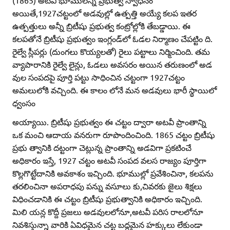
(1865) అటవీ భూములన్నీ ప్రభుత్వ స్వాధీనం
అయితే,1927చట్టంలో అడవుల్లో ఉత్పత్తి అయ్యే కలప ఇతర
ఉత్పత్తులు అన్నీ బ్రిటీషు ప్రభుత్వ కంట్రోల్లోకి తేబడ్డాయి. ఈ
కలపతోనే బ్రిటీషు ప్రభుత్వం ఇంగ్లండ్‌లో ఓడల నిర్మాణం చేపట్టిం ది.
రైల్వే స్లీపర్లు (దుంగలు కొయ్యలతో) రైలు పట్టాలు నిర్మించింది. తమ
వ్యాపారానికి రైల్వే లైన్లు, ఓడలు అవసరం అయిన తరుణంలో అడ
వుల సంపదపై పూర్తి పట్టు సాధించిన చట్టంగా 1927చట్టం
అమలులోకి వచ్చింది. ఈ కాలం లోనే మన అడవులు భారీ స్థాయిలో
ధ్వంసం
అయ్యాయి. బ్రిటీషు ప్రభుత్వం ఈ చట్టం ద్వారా అటవీ ప్రాంతాన్ని
ఒక మంచి ఆదాయ వనరుగా రూపొందించింది. 1865 చట్టం బ్రిటీషు
ప్రభు త్వానికి దట్టంగా చెట్లున్న ప్రాంతాన్ని అడవిగా ప్రకటించే
అధికారం ఇస్తే, 1927 చట్టం అటవీ సంపద వలస రాజ్యం పూర్తిగా
కొల్లగొట్టేదానికి అవకాశం ఇచ్చింది. భూముల్లో ప్రవేశించినా, కలపను
తరలించినా అపరాధపు పన్ను వసూలు కు,చివరకు జైలు శిక్షలు
విధించడానికి ఈ చట్టం బ్రిటీషు ప్రభుత్వానికి అధికారం ఇచ్చింది.
మిలి యన్ల కొద్దీ ప్రజలు అడవులలోనూ,అటవీ పరిస రాలలోనూ
నివశిస్తున్నా వారికి ఏవిధమైన చట్ట బద్ధమైన హక్కులు లేకుండా