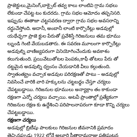
ప్రాజెక్టులు,మైనింగ్‌,బాక్సైట్‌ తవ్వ కాలు లాంటివి గ్రామ సభలు
లేకుండా చేపట్ట టం కుదరదు. గ్రామ సభల ఆమోదం తప్పనిసరి.
ఇప్పుడు ఈతాజా చట్టసవరణ ద్వారా గ్రామ సభల అవసరాన్ని
రద్దుచేస్తోంది. అదానీ, అంబానీ లాంటి కార్పొరేట్లు అడవుల్లో
యథేచ్ఛగా ప్రాజె క్టుల పేరుతో ప్రవేశిస్తే గిరిజనులు తమ భూము
ల్నుండి గెంటి వేయబడతారు. ఈ సవరణ మూలంగా కార్పొరేట్లు
అడవుల్ని వాణిజ్యపరంగా వినియోగించేందుకు అవకాశం
కలుగుతుంది. ప్రయివేటుతోటల పెంపకం,కాఫీ తోటలు పేరు తో
దట్టమైన అడవుల్ని ధ్వంసం చేయడానికి వీలు కల్గుతుంది.
స్వాతంత్య్రం వచ్చాక అడవుల పరిరక్షణతో పాటు – అడవుల్లో
నివసించే వారికి వారి హక్కులను చట్టబద్ధం చేస్తూ చర్యలు
చేపట్టబడ్డాయి. గిరిజనుల భూములు అన్యాక్రాం తం కాకుండా
రక్షణగా ఎన్నో చర్యలు వచ్చాయి. అటవీ ప్రాంతాల్లో ప్రత్యేకంగా
గిరిజనుల రక్షణ కు ఉద్దేశించి పరిపాలనాపరంగా కూడా కొన్ని చర్యలు
చేపట్టబడ్డాయి.
రక్షణగా చర్యలు
అడవుల్లో బ్రిటీషు పాలకులు గిరిజనుల జీవనానికి ప్రమాదం
తెచ్చినప్పుడు 1922 లోనే అల్లూరి సీతారామరాజు ప్రతిఘటన