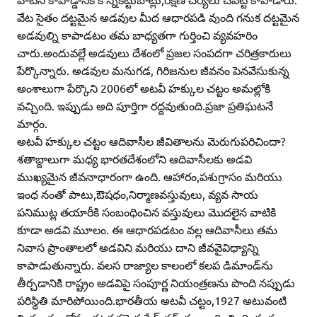
వేట సైతం దట్టమైన అడవుల మీద ఆధారపడి వుంది గనుక దట్టమైన
అడవుల్ని కాపాడటం తమ బాధ్యతగా గుర్తించి వ్యవహరిం
చారు.అందువల్లే అడవులు దేశంలో ప్రజల సంపదగా చరిత్రకారులు
పేర్కొన్నారు. అడవుల మనుగడ, గిరిజనుల జీవనం పెనవేసుకున్న
అంశాలుగా పేర్కొని 2006లో అటవీ హక్కుల చట్టం అమల్లోకి
వచ్చింది. ఇప్పుడు అది పూర్తిగా రద్దవుతుంది.ప్రజా ప్రతిఘటనే
మార్గం.
అటవీ హక్కుల చట్టం ఆదివాసీల జీవితాలను మెరుగుపరిచిందా?
శతాబ్దాలుగా మధ్య భారతదేశంలోని ఆదివాసీలకు అడవి
ముఖ్యమైన జీవనాధారంగా ఉంది. ఆహారం,పశుగ్రాసం మరియు
ఇంధ నంతో పాటు,ఔషధం,నిర్మాణవస్తువులు, వ్యవ సాయ
పనిముట్ల తయారీకి సంబంధించిన వస్తువులు మొదలైన వాటికి
కూడా అడవి మూలం. ఈ ఆధారపడటం వల్ల ఆదివాసీలు తమ
నివాస ప్రాంతాలలో అడవిని మరియు దాని జీవవైవిధ్యాన్ని
కాపాడుతున్నారు. వలస రాజ్యాల కాలంలో కలప డిమాండ్‌ను
తీర్చడానికి రాష్ట్రం అడవిపై సంపూర్ణ నియంత్రణను పొంది నప్పుడు
పరిస్థితి మారిపోయింది.భారతీయ అటవీ చట్టం,1927 అటువంటి