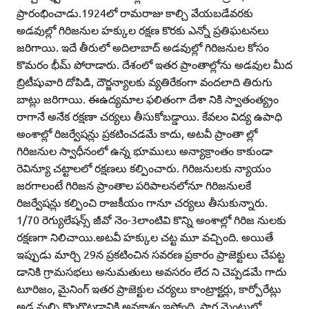
ప్రారంభించాడు.1924లో రామరాజు కాల్చి వేయబడేవరకు
అడవుల్లో గిరిజనుల హక్కుల రక్షణ కొరకు ఎన్నో ప్రతిఘటనలు
జరిగాయి. ఇదే తీరులో అదిలాబాద్‌ అడవుల్లో గిరిజనుల కోసం
కొమరం భీమ్‌ పోరాడారు. దేశంలో ఇతర ప్రాంతాల్లోను అడవుల మీద
బ్రిటీషువారి దోపిడి, దౌర్జన్యాలకు వ్యతిరేకంగా వందలాది తిరుగు
బాట్లు జరిగాయి. ఈఉద్యమాల ఫలితంగా దేశా నికి స్వాతంత్య్రం
రాగానే అనేక రక్షణా చర్యలు తీసుకోబడ్డాయి. కేవలం విద్య ఉపాధి
అంశాల్లో రిజర్వేషన్లు ప్రకటించడమే కాదు, అటవీ ప్రాంతా ల్లో
గిరిజనుల స్వాధీనంలో ఉన్న భూములు అన్యాక్రాంతం కాకుండా
రెవిన్యూ చట్టాలలో రక్షణలు కల్పించారు. గిరిజనులకు న్యాయం
జరగాలంటే గిరిజన ప్రాంతాల పరిపాలనలోనూ గిరిజనులకే
రిజర్వేషన్లు కల్పించి రాజకీయం గానూ చర్యలు తీసుకున్నారు.
1/70 రెగ్యులేషన్స్‌ జీవో నెం-3లాంటివి కొన్ని అంశాల్లో గిరిజ నులకు
రక్షణగా నిలిచాయి.అటవీ హక్కుల చట్ట మూ వచ్చింది. అయితే
ఇప్పుడు మార్చి 29న ప్రకటించిన సవరణ ప్రకారం ప్రాజెక్టులు చేపట్ట
డానికి గ్రామసభలు అనుమతులు అవసరం లేద ని చెప్పడమే గాదు
టూరిజం, మైనింగ్‌ ఇతర ప్రాజెక్టుల చర్యలు కాంట్రాక్టర్లు, కార్పోరేట్లు
అడ వుల్ని కొల్లగొట్టడానికి అవకాశం ఇస్తోంది. పార్ల మెంటులో