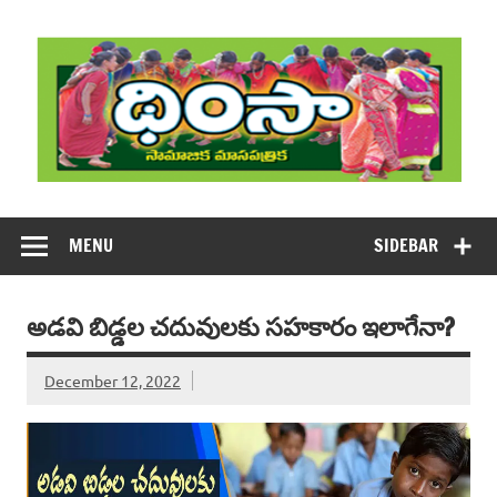
Skip
to
content
DHIMSA
Dhimsa Telugu Monthly Magazine
MENU
SIDEBAR
అడవి బిడ్డల చదువులకు సహకారం ఇలాగేనా?
December 12, 2022