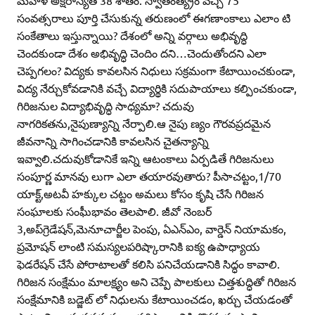
సంవత్సరాలు పూర్తి చేసుకున్న తరుణంలో ఈగణాంకాలు ఎలాం టి
సంకేతాలు ఇస్తున్నాయి? దేశంలో అన్ని వర్గాలు అభివృద్ధి
చెందకుండా దేశం అభివృద్ధి చెందిం దని…చెందుతోందని ఎలా
చెప్పగలం? విద్యకు కావలసిన నిధులు సక్రమంగా కేటాయించకుండా,
విద్య నేర్చుకోవడానికి వచ్చే విద్యార్థికి సదుపాయాలు కల్పించకుండా,
గిరిజనుల విద్యాభివృద్ధి సాధ్యమా? చదువు
నాగరికతను,నైపుణ్యాన్ని నేర్పాలి.ఆ నైపు ణ్యం గౌరవప్రదమైన
జీవనాన్ని సాగించడానికి కావలసిన చైతన్యాన్ని
ఇవ్వాలి.చదువుకోడానికే ఇన్ని ఆటంకాలు ఏర్పడితే గిరిజనులు
సంపూర్ణ మానవు లుగా ఎలా తయారవుతారు? పీసాచట్టం,1/70
యాక్ట్‌,అటవీ హక్కుల చట్టం అమలు కోసం కృషి చేసే గిరిజన
సంఘాలకు సంఫీుభావం తెలపాలి. జీవో నెంబర్‌
3,అప్‌గ్రెడేషన్‌,మెనూచార్జీల పెంపు, ఏఎన్‌ఎం, వార్డెన్‌ నియామకం,
ప్రమోషన్‌ లాంటి సమస్యలపరిష్కారానికి ఐక్య ఉపాధ్యాయ
ఫెడరేషన్‌ చేసే పోరాటాలతో కలిసి పనిచేయడానికి సిద్ధం కావాలి.
గిరిజన సంక్షేమం మాలక్ష్యం అని చెప్పే పాలకులు చిత్తశుద్ధితో గిరిజన
సంక్షేమానికి బడ్జెట్‌ లో నిధులను కేటాయించడం, ఖర్చు చేయడంతో