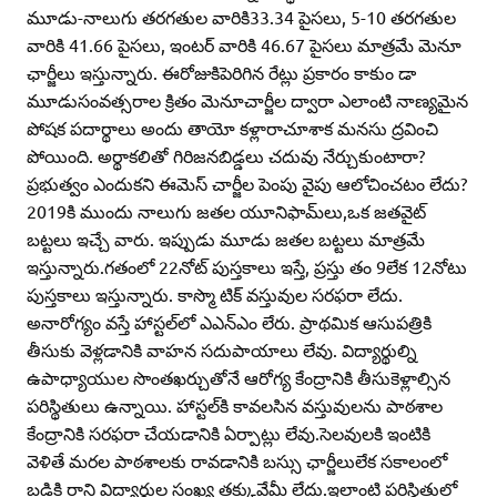
మూడు-నాలుగు తరగతుల వారికి33.34 పైసలు, 5-10 తరగతుల
వారికి 41.66 పైసలు, ఇంటర్‌ వారికి 46.67 పైసలు మాత్రమే మెనూ
ఛార్జీలు ఇస్తున్నారు. ఈరోజుకిపెరిగిన రేట్లు ప్రకారం కాకుం డా
మూడుసంవత్సరాల క్రితం మెనూచార్జీల ద్వారా ఎలాంటి నాణ్యమైన
పోషక పదార్థాలు అందు తాయో కళ్లారాచూశాక మనసు ద్రవించి
పోయింది. అర్థాకలితో గిరిజనబిడ్డలు చదువు నేర్చుకుంటారా?
ప్రభుత్వం ఎందుకని ఈమెస్‌ చార్జీల పెంపు వైపు ఆలోచించటం లేదు?
2019కి ముందు నాలుగు జతల యూనిఫామ్‌లు,ఒక జతవైట్‌
బట్టలు ఇచ్చే వారు. ఇప్పుడు మూడు జతల బట్టలు మాత్రమే
ఇస్తున్నారు.గతంలో 22నోట్‌ పుస్తకాలు ఇస్తే, ప్రస్తు తం 9లేక 12నోటు
పుస్తకాలు ఇస్తున్నారు. కాస్మొ టిక్‌ వస్తువుల సరఫరా లేదు.
అనారోగ్యం వస్తే హాస్టల్‌లో ఎఎన్‌ఎం లేరు. ప్రాథమిక ఆసుపత్రికి
తీసుకు వెళ్లడానికి వాహన సదుపాయాలు లేవు. విద్యార్థుల్ని
ఉపాధ్యాయుల సొంతఖర్చుతోనే ఆరోగ్య కేంద్రానికి తీసుకెళ్లాల్సిన
పరిస్థితులు ఉన్నాయి. హాస్టల్‌కి కావలసిన వస్తువులను పాఠశాల
కేంద్రానికి సరఫరా చేయడానికి ఏర్పాట్లు లేవు.సెలవులకి ఇంటికి
వెళితే మరల పాఠశాలకు రావడానికి బస్సు ఛార్జీలులేక సకాలంలో
బడికి రాని విద్యార్థుల సంఖ్య తక్కువేమీ లేదు.ఇలాంటి పరిస్థితుల్లో