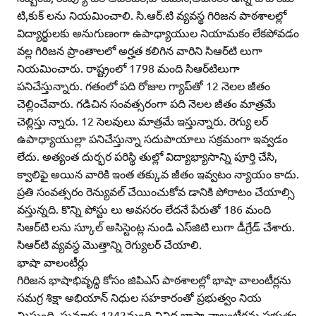
టి,కుక్‌ లను నియమించాలి. సి.ఆర్‌.టి వ్యవస్థ గిరిజన పాఠశాలల్లో
విద్యార్థులకు అనుగుణంగా ఉపాధ్యాయుల నియామకం లేకపోవడం
వల్ల గిరిజన ప్రాంతాలలో అర్హత కలిగిన వారిని సిఆర్‌టి లుగా
నియమించారు. రాష్ట్రంలో 1798 మంది సిఆర్‌టిలుగా
పనిచేస్తున్నారు. గతంలో పది రోజుల గ్యాప్‌తో 12 నెలల జీతం
చెల్లించేవారు. గడిచిన సంవత్సరంగా పది నెలల జీతం మాత్రమే
చెల్లిస్తు న్నారు. 12 సెలవులు మాత్రమే ఇస్తున్నారు. రెగ్యు లర్‌
ఉపాధ్యాయుల్లా పనిచేస్తున్నా సదుపాయాలు సక్రమంగా ఇవ్వడం
లేదు. అత్యంత దుర్భర పరిస్థి తుల్లో విద్యాభ్యాసాన్ని పూర్తి చేసి,
క్వాలిఫై అయిన వారికి ఇంత తక్కువ జీతం ఇవ్వటం న్యాయం కాదు.
ప్రతి సంవత్సరం రెన్యువల్‌ చేయించుకోవ డానికి పోరాటం చేయాల్సి
వస్తున్నది. కొన్ని పోస్టు లు అవసరం లేదనే పేరుతో 186 మంది
సిఆర్‌టి లను స్కూల్‌ అసిస్టెంట్ల నుండి ఎస్‌జిటి లుగా డీగ్రేడ్‌ చేశారు.
సిఆర్‌టి వ్యవస్థ మొత్తాన్ని రెగ్యులర్‌ చేయాలి.
భాషా వాలంటీర్లు
గిరిజన భాషాభివృద్ధి కోసం జిపిఎస్‌ పాఠశాలల్లో భాషా వాలంటీర్లను
సమగ్ర శిక్షా అభియాన్‌ నిధుల సహకారంతో ప్రభుత్వం నియ
మిస్తుంది. సుమారు 1242మంది వివిధ భాషా వాలంటీర్లను ప్రభుత్వ