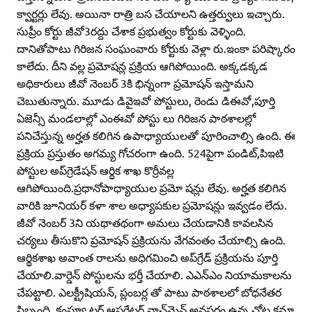
క్వార్టర్లు లేవు. అయినా రాత్రి బస చేయాలని ఉత్తర్వులు ఇచ్చారు.
సుప్రీం కోర్టు జీవో3రద్దు చేశాక ప్రభుత్వం కోర్టుకు వెళ్ళింది.
దానితోపాటు గిరిజన సంఘంవారు కోర్టుకు వెళ్లా రు.ఇంకా పరిష్కారం
కాలేదు. దీని వల్ల ప్రమోషన్ల ప్రక్రియ ఆగిపోయింది. అక్కడక్కడ
అధికారులు జీవో నెంబర్‌ 3కి భిన్నంగా ప్రమోషన్‌ ఇస్తామని
చెబుతున్నారు. మూడు డివైఇవో పోస్టులు, రెండు డిఈవో,పూర్తి
ఏజెన్సీ మండలాల్లో ఎంఈవో పోస్టు లు గిరిజన పాఠశాలల్లో
పనిచేస్తున్న అర్హత కలిగిన ఉపాధ్యాయులతో పూరించాల్సి ఉంది. ఈ
ప్రక్రియ ప్రస్తుతం అగమ్య గోచరంగా ఉంది. 524పైగా పండిట్‌,పిఇటి
పోస్టుల అప్‌గ్రెడేషన్‌ ఆర్థిక శాఖ కొర్రీవల్ల
ఆగిపోయింది.ప్రధానోపాధ్యాయుల ప్రమో షన్లు లేవు. అర్హత కలిగిన
వారికి జూనియర్‌ కళా శాల అధ్యాపకుల ప్రమోషన్లు ఇవ్వడం లేదు.
జీవో నెంబర్‌ 3ని యథాతథంగా అమలు చేయడానికి కావలసిన
చర్యలు తీసుకొని ప్రమోషన్‌ ప్రక్రియను వేగవంతం చేయాల్సి ఉంది.
ఆర్థికశాఖ అవాంత రాలను అధిగమించి అప్‌గ్రేడ్‌ ప్రక్రియను పూర్తి
చేయాలి.వార్డెన్‌ పోస్టులను భర్తీ చేయాలి. ఎఎన్‌ఎం నియామకాలను
చేపట్టాలి. ఎలక్ట్రీషియన్‌, ప్లంబర్ల తో పాటు పాఠశాలలో బోధనేతర
సిబ్బంది, కంప్యూ టర్‌ ఆపరేటర్‌,వాచ్‌మెన్‌,అవసరం ఉన్న చోట కమా