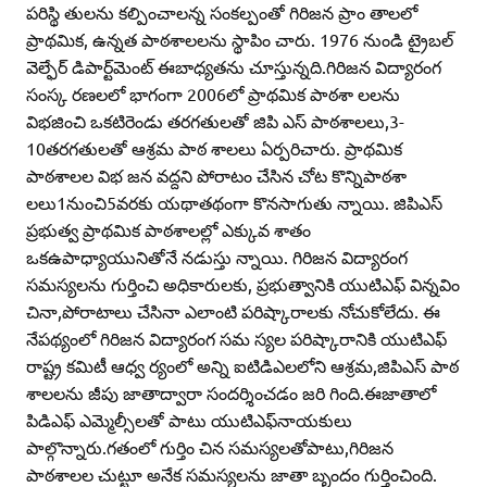
పరిస్థి తులను కల్పించాలన్న సంకల్పంతో గిరిజన ప్రాం తాలలో
ప్రాథమిక, ఉన్నత పాఠశాలలను స్థాపిం చారు. 1976 నుండి ట్రైబల్‌
వెల్ఫేర్‌ డిపార్ట్‌మెంట్‌ ఈబాధ్యతను చూస్తున్నది.గిరిజన విద్యారంగ
సంస్క రణలలో భాగంగా 2006లో ప్రాథమిక పాఠశా లలను
విభజించి ఒకటిరెండు తరగతులతో జిపి ఎస్‌ పాఠశాలలు,3-
10తరగతులతో ఆశ్రమ పాఠ శాలలు ఏర్పరిచారు. ప్రాథమిక
పాఠశాలల విభ జన వద్దని పోరాటం చేసిన చోట కొన్నిపాఠశా
లలు1నుంచి5వరకు యథాతథంగా కొనసాగుతు న్నాయి. జిపిఎస్‌
ప్రభుత్వ ప్రాథమిక పాఠశాలల్లో ఎక్కువ శాతం
ఒకఉపాధ్యాయునితోనే నడుస్తు న్నాయి. గిరిజన విద్యారంగ
సమస్యలను గుర్తించి అధికారులకు, ప్రభుత్వానికి యుటిఎఫ్‌ విన్నవిం
చినా,పోరాటాలు చేసినా ఎలాంటి పరిష్కారాలకు నోచుకోలేదు. ఈ
నేపథ్యంలో గిరిజన విద్యారంగ సమ స్యల పరిష్కారానికి యుటిఎఫ్‌
రాష్ట్ర కమిటీ ఆధ్వ ర్యంలో అన్ని ఐటిడిఎలలోని ఆశ్రమ,జిపిఎస్‌ పాఠ
శాలలను జీపు జాతాద్వారా సందర్శించడం జరి గింది.ఈజాతాలో
పిడిఎఫ్‌ ఎమ్మెల్సీలతో పాటు యుటిఎఫ్‌నాయకులు
పాల్గొన్నారు.గతంలో గుర్తిం చిన సమస్యలతోపాటు,గిరిజన
పాఠశాలల చుట్టూ అనేక సమస్యలను జాతా బృందం గుర్తించింది.