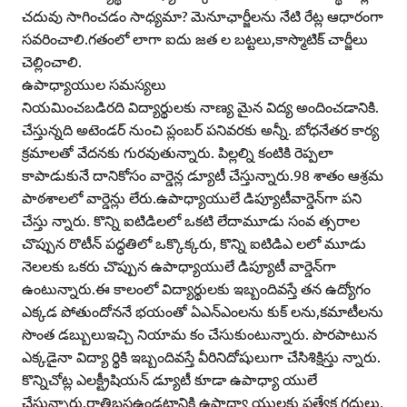
చదువు సాగించడం సాధ్యమా? మెనూఛార్జీలను నేటి రేట్ల ఆధారంగా
సవరించాలి.గతంలో లాగా ఐదు జత ల బట్టలు,కాస్మొటిక్‌ చార్జీలు
చెల్లించాలి.
ఉపాధ్యాయుల సమస్యలు
నియమించబడిరది విద్యార్థులకు నాణ్య మైన విద్య అందించడానికి.
చేస్తున్నది అటెండర్‌ నుంచి ప్లంబర్‌ పనివరకు అన్నీ. బోధనేతర కార్య
క్రమాలతో వేదనకు గురవుతున్నారు. పిల్లల్ని కంటికి రెప్పలా
కాపాడుకునే దానికోసం వార్డెన్ల డ్యూటీ చేస్తున్నారు.98 శాతం ఆశ్రమ
పాఠశాలలో వార్డెన్లు లేరు.ఉపాధ్యాయులే డిప్యూటీవార్డెన్‌గా పని
చేస్తు న్నారు. కొన్ని ఐటిడిలలో ఒకటి లేదామూడు సంవ త్సరాల
చొప్పున రొటీన్‌ పద్ధతిలో ఒక్కొక్కరు, కొన్ని ఐటిడిఎ లలో మూడు
నెలలకు ఒకరు చొప్పున ఉపాధ్యాయులే డిప్యూటీ వార్డెన్‌గా
ఉంటున్నారు.ఈ కాలంలో విద్యార్థులకు ఇబ్బందివస్తే తన ఉద్యోగం
ఎక్కడ పోతుందోననే భయంతో ఏఎన్‌ఎంలను కుక్‌ లను,కమాటీలను
సొంత డబ్బులుఇచ్చి నియామ కం చేసుకుంటున్నారు. పొరపాటున
ఎక్కడైనా విద్యా ర్థికి ఇబ్బందివస్తే వీరినిదోషులుగా చేసిశిక్షిస్తు న్నారు.
కొన్నిచోట్ల ఎలక్ట్రీషియన్‌ డ్యూటీ కూడా ఉపాధ్యా యులే
చేస్తున్నారు.రాత్రిబసఉండటానికి ఉపాధ్యా యులకు ప్రత్యేక గదులు,