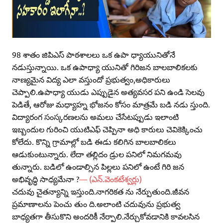
98 శాతం జిపిఎస్‌ పాఠశాలలు ఒక ఉపా ధ్యాయునితోనే
నడుస్తున్నాయి. ఒక ఉపాధ్యా యునితో గిరిజన బాలబాలికలకు
నాణ్యమైన విద్య ఎలా వస్తుందో ప్రభుత్వం,అధికారులు
చెప్పాలి.ఉపాధ్యా యుడు ఎప్పుడైన అత్యవసర పని ఉండి సెలవు
పెడితే, ఆరోజు మధ్యాహ్న భోజనం కోసం మాత్రమే బడి నడు స్తుంది.
విద్యారంగ సంస్కరణలను అమలు చేసేటప్పుడు ఇలాంటి
ఇబ్బందుల గురించి యుటిఎఫ్‌ చెప్పినా అధి కారులు చెవికెక్కించు
కోలేదు. కొన్ని గ్రామాల్లో బడి ఈడు కలిగిన బాలబాలికలు
ఆడుకుంటున్నారు. లేదా తల్లిదం డ్రుల పనిలో నిమగమవు
తున్నారు. బడిలో ఉండాల్సిన పిల్లలు పనిలో ఉంటే గిరి జన
అభివృద్ధి సాధ్యమేనా ?
— (ఎన్‌.వెంకటేశ్వర్లు)
చదువు చైతన్యాన్ని ఇస్తుంది.నాగరికత ను నేర్పుతుంది.జీవన
ప్రమాణాలను పెంచు తుం ది.అలాంటి చదువును ప్రభుత్వ
బాధ్యతగా తీసుకొని అందరికీ నేర్పాలి.నేర్చుకోవడానికి కావలసిన