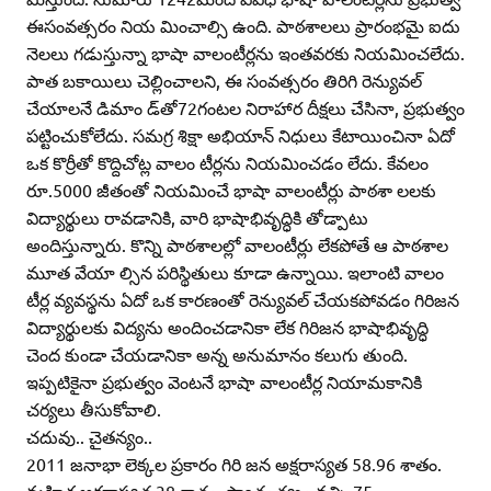
ఈసంవత్సరం నియ మించాల్సి ఉంది. పాఠశాలలు ప్రారంభమై ఐదు
నెలలు గడుస్తున్నా భాషా వాలంటీర్లను ఇంతవరకు నియమించలేదు.
పాత బకాయిలు చెల్లించాలని, ఈ సంవత్సరం తిరిగి రెన్యువల్‌
చేయాలనే డిమాం డ్‌తో72గంటల నిరాహార దీక్షలు చేసినా, ప్రభుత్వం
పట్టించుకోలేదు. సమగ్ర శిక్షా అభియాన్‌ నిధులు కేటాయించినా ఏదో
ఒక కొర్రీతో కొద్దిచోట్ల వాలం టీర్లను నియమించడం లేదు. కేవలం
రూ.5000 జీతంతో నియమించే భాషా వాలంటీర్లు పాఠశా లలకు
విద్యార్థులు రావడానికి, వారి భాషాభివృద్ధికి తోడ్పాటు
అందిస్తున్నారు. కొన్ని పాఠశాలల్లో వాలంటీర్లు లేకపోతే ఆ పాఠశాల
మూత వేయా ల్సిన పరిస్థితులు కూడా ఉన్నాయి. ఇలాంటి వాలం
టీర్ల వ్యవస్థను ఏదో ఒక కారణంతో రెన్యువల్‌ చేయకపోవడం గిరిజన
విద్యార్థులకు విద్యను అందించడానికా లేక గిరిజన భాషాభివృద్ధి
చెంద కుండా చేయడానికా అన్న అనుమానం కలుగు తుంది.
ఇప్పటికైనా ప్రభుత్వం వెంటనే భాషా వాలంటీర్ల నియామకానికి
చర్యలు తీసుకోవాలి.
చదువు.. చైతన్యం..
2011 జనాభా లెక్కల ప్రకారం గిరి జన అక్షరాస్యత 58.96 శాతం.
మహిళ అక్షరాస్యత 38 శాతం. స్వాతంత్య్రం వచ్చి 75