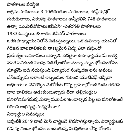
పాఠశాలల పరిస్థితి
ఆశ్రమ పాఠశాలలు,3-10తరగతుల పాఠశాలలు, పోస్ట్‌మెట్రిక్‌,
గురుకులాలు, ఏకలవ్య పాఠశాలలు అన్నీకలిపి 748 పాఠశాలలు
ఉన్నా యి.వీటితోపాటుజిపిఎస్‌1-2తరగతి పాఠశాలలు
1933ఉన్నాయి.98శాతం జిపిఎస్‌ పాఠశాలలు
ఒకఉపాధ్యాయునితోనే నడుస్తున్నాయి. ఒక ఉపాధ్యా యునితో
గిరిజన బాలబాలికలకు నాణ్యమైన విద్య ఎలా వస్తుందో
ప్రభుత్వం,అధికారులు చెప్పాలి. ఎవరైనా ఉపాధ్యాయుడు అత్య
వసర పనిఉండి సెలవు పెడితే,ఆరోజు మధ్యా హ్నం భోజనంకోసం
మాత్రమే బడి నడుస్తుంది.విద్యారంగ సంస్కరణ లను అమలు
చేసేటప్పుడు ఇలాంటి ఇబ్బందుల గురించి యుటిఎఫ్‌ చెప్పినా
అధికారులు చెవికెక్కిం చుకోలేదు.కొన్ని గ్రామాల్లో బడిఈడు కలిగిన
బాల బాలికలు ఆడుకుంటున్నారు లేదా తల్లిదండ్రుల
పనిలోనిమగమవుతున్నారు.బడిలోఉండాల్సిన పిల్ల లు పనిలోఉంటే
గిరిజన అభివృద్ధి సాధ్యమేనా ?
విద్యార్థుల సమస్యలు
ఇప్పటికీ 2019 నాటి మెస్‌ చార్జీలనే కొనసాగిస్తున్నారు. విద్యార్థులకు
కడుపు నిండా భోజనం అందుతున్న పరిస్థితులు లేవు.రోజుకు