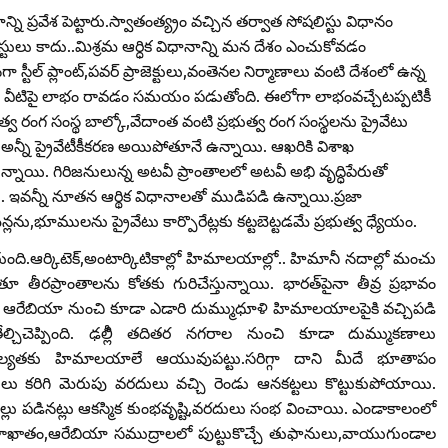
ి ప్రవేశ పెట్టారు.స్వాతంత్య్రం వచ్చిన తర్వాత సోషలిస్టు విధానం
టులు కాదు..మిశ్రమ ఆర్ధిక విధానాన్ని మన దేశం ఎంచుకోవడం
టీల్‌ ప్లాంట్‌,పవర్‌ ప్రాజెక్టులు,వంతెనల నిర్మాణాలు వంటి దేశంలో ఉన్న
ోంది. వీటిపై లాభం రావడం సమయం పడుతోంది. ఈలోగా లాభంవచ్చేటప్పటికీ
భుత్వ రంగ సంస్థ బాల్కో,వేదాంత వంటి ప్రభుత్వ రంగ సంస్థలను ప్రైవేటు
్తే అన్నీ ప్రైవేటీకీకరణ అయిపోతూనే ఉన్నాయి. ఆఖరికి విశాఖ
పోతున్నాయి. గిరిజనులున్న అటవీ ప్రాంతాలలో అటవీ అభి వృద్ధిపేరుతో
. ఇవన్నీ నూతన ఆర్థిక విధానాలతో ముడిపడి ఉన్నాయి.ప్రజా
ను,భూములను ప్రైవేటు కార్పొరేట్లకు కట్టబెట్టడమే ప్రభుత్వ ధ్యేయం.
తుంది.ఆర్కిటెక్‌,అంటార్కిటికాల్లో హిమాలయాల్లో.. హిమానీ నదాల్లో మంచు
తూ తీరప్రాంతాలను కోతకు గురిచేస్తున్నాయి. భారత్‌పైనా తీవ్ర ప్రభావం
దీ ఆరేబియా నుంచి కూడా ఎడారి దుమ్ముధూళి హిమాలయాలపైకి వచ్చిపడి
చిచెప్పింది. ఢల్లీి తదితర నగరాల నుంచి కూడా దుమ్ముకణాలు
్యతకు హిమాలయాలే ఆయువుపట్టు.సరిగ్గా దాని మీదే భూతాపం
ులు కరిగి మెరుపు వరదులు వచ్చి రెండు ఆనకట్టలు కొట్టుకుపోయాయి.
కి చిల్లు పడినట్లు ఆకస్మిక కుంభవృష్టి,వరదులు సంభ వించాయి. ఎండాకాలంలో
ఖాతం,ఆరేబియా సముద్రాలలో పుట్టుకొచ్చే తుఫానులు,వాయుగుండాల