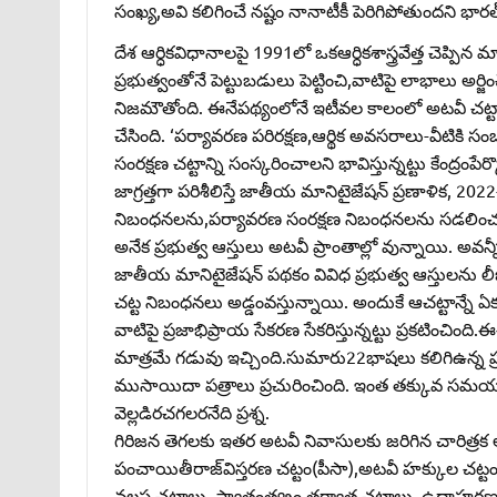
సంఖ్య,అవి కలిగించే నష్టం నానాటీకీ పెరిగిపోతుందని భా
దేశ ఆర్ధికవిధానాలపై 1991లో ఒకఆర్ధికశాస్త్రవేత్త చెప్ప
ప్రభుత్వంతోనే పెట్టుబడులు పెట్టించి,వాటిపై లాభాలు అర్జిం
నిజమౌతోంది. ఈనేపథ్యంలోనే ఇటీవల కాలంలో అటవీ చట్టాలు
చేసింది. ‘పర్యావరణ పరిరక్షణ,ఆర్థిక అవసరాలు-వీటికి స
సంరక్షణ చట్టాన్ని సంస్కరించాలని భావిస్తున్నట్టు కేంద్రం
జాగ్రత్తగా పరిశీలిస్తే జాతీయ మానిటైజేషన్‌ ప్రణాళ
నిబంధనలను,పర్యావరణ సంరక్షణ నిబంధనలను సడలించడమ
అనేక ప్రభుత్వ ఆస్తులు అటవీ ప్రాంతాల్లో వున్నాయి. అవన
జాతీయ మానిటైజేషన్‌ పథకం వివిధ ప్రభుత్వ ఆస్తులను లీజ
చట్ట నిబంధనలు అడ్డంవస్తున్నాయి. అందుకే ఆచట్టాన్నే ఏక
వాటిపై ప్రజాభిప్రాయ సేకరణ సేకరిస్తున్నట్టు ప్రకటించ
మాత్రమే గడువు ఇచ్చింది.సుమారు22భాషలు కలిగిఉన్న ప్ర
ముసాయిదా పత్రాలు ప్రచురించింది. ఇంత తక్కువ సమయ
వెల్లడిరచగలరనేది ప్రశ్న.
గిరిజన తెగలకు ఇతర అటవీ నివాసులకు జరిగిన చారిత్రక అన
పంచాయితీరాజ్‌విస్తరణ చట్టం(పీసా),అటవీ హక్కుల చట్టం(
వలస చట్టాలు, స్వాతంత్య్రం తర్వాత చట్టాలు. ఉదాహరణ