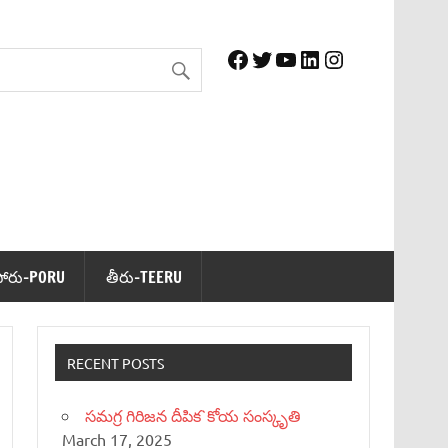
Facebook
Twitter
YouTube
LinkedIn
Instagram
పోరు-PORU
తీరు-TEERU
RECENT POSTS
సమగ్ర గిరిజన దీపిక`కోయ సంస్కృతి
March 17, 2025