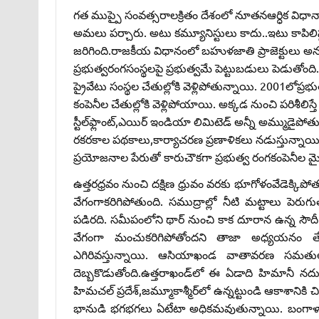
గత ముప్పై సంవత్సరాలక్రితం దేశంలో నూతనఆర్ధిక విధానాన్న
అమలు పర్చారు. అటు కమ్యూనిస్టులు కాదు..ఇటు కాపిలిస్
జరిగింది.రాజకీయ విధానంలో బహుళజాతి ప్రాజెక్టులు అనగా స్
ప్రభుత్వరంగసంస్థలపై ప్రభుత్వమే పెట్టుబడులు పెడుత
ప్రైవేటు సంస్థల చేతుల్లోకి వెళ్లిపోతున్నాయి. 2001లోప్ర
కంపెనీల చేతుల్లోకి వెళ్లిపోయాయి. అక్కడ నుంచి పరిశీలిస
స్టీల్‌ఫ్లాంట్‌,ఎయిర్‌ ఇండియా లిమిటెడ్‌ అన్నీ అమ్ముడై
రకరకాల పథకాలు,కార్యాచరణ ప్రణాళికలు నడుస్తున్నాయి
ప్రయోజనాల పేరుతో కారుచౌకగా ప్రభుత్వ రంగకంపెనీల మైన్ల
ఉత్తరధ్రవం నుంచి దక్షిణ ధ్రువం వరకు భూగోళంవేడెక్కిపో
వేగంగాకరిగిపోతుంది. సముద్రాల్లో నీటి మట్టాలు పెరుగు
పడిరది. సమీపంలోని థార్‌ నుంచి కాక దూరాన ఉన్న సౌ
వేగంగా మంచుకరిగిపోతోందని తాజా అధ్యయనం తేల్
ఎగిరివస్తున్నాయి. ఆసియాఖండ వాతావరణ సమతుల
దెబ్బకొడుతోంది.ఉత్తరాఖండ్‌లో ఈ ఏడాది హిమానీ నద
హిమచల్‌ ప్రదేశ్‌,జమ్మూకాశ్మీర్‌లో ఉన్నట్టుండి ఆకాశాని
భానుడి భగభగలు ఏటేటా అధికమవుతున్నాయి. బంగాళా