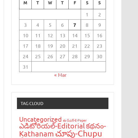
M
T
W
T
F
S
S
1
2
3
4
5
6
7
8
9
10
11
12
13
14
15
16
17
18
19
20
21
22
23
24
25
26
27
28
29
30
31
« Mar
TAG CLOUD
Uncategorized
ఈ-పేప‌ర్-E-Paper
ఎడిటోరియ‌ల్-Editorial
క‌థ‌నం-
చూపు-Chupu
Kathanam