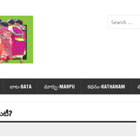
DHIMSA
బాట‌-BATA
మార్పు-MARPU
క‌థ‌నం-KATHANAM
ిటీ?