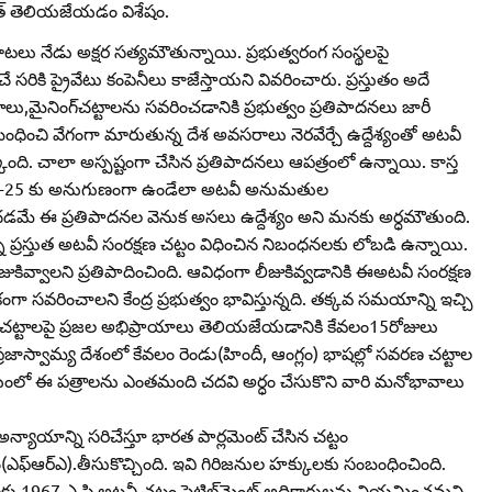
రత్‌ తెలియజేయడం విశేషం.
ిన మాటలు నేడు అక్షర సత్యమౌతున్నాయి. ప్రభుత్వరంగ సంస్థలపై
చే సరికి ప్రైవేటు కంపెనీలు కాజేస్తాయని వివరించారు. ప్రస్తుతం అదే
,మైనింగ్‌చట్టాలను సవరించడానికి ప్రభుత్వం ప్రతిపాదనలు జారీ
ంబంధించి వేగంగా మారుతున్న దేశ అవసరాలు నెరవేర్చే ఉద్దేశ్యంతో అటవీ
పేర్కొంది. చాలా అస్పష్టంగా చేసిన ప్రతిపాదనలు ఆపత్రంలో ఉన్నాయి. కాస్త
ిక, 2022-25 కు అనుగుణంగా ఉండేలా అటవీ అనుమతుల
ే ఈ ప్రతిపాదనల వెనుక అసలు ఉద్దేశ్యం అని మనకు అర్ధమౌతుంది.
్నీ ప్రస్తుత అటవీ సంరక్షణ చట్టం విధించిన నిబంధనలకు లోబడి ఉన్నాయి.
ుకివ్వాలని ప్రతిపాదించింది. ఆవిధంగా లీజుకివ్వడానికి ఈఅటవీ సంరక్షణ
ంగా సవరించాలని కేంద్ర ప్రభుత్వం భావిస్తున్నది. తక్కవ సమయాన్ని ఇచ్చి
ింది.ఈచట్టాలపై ప్రజల అభిప్రాయాలు తెలియజేయడానికి కేవలం15రోజులు
జాస్వామ్య దేశంలో కేవలం రెండు(హిందీ, ఆంగ్లం) భాషల్లో సవరణ చట్టాల
ంలో ఈ పత్రాలను ఎంతమంది చదవి అర్ధం చేసుకొని వారి మనోభావాలు
్యాయాన్ని సరిచేస్తూ భారత పార్లమెంట్‌ చేసిన చట్టం
ఎఫ్‌ఆర్‌ఎ).తీసుకొచ్చింది. ఇవి గిరిజనుల హక్కులకు సంబంధించింది.
కు 1967 ఎ.పి అటవీ చట్టం సెటిల్‌మెంట్‌ అధికారులను నియమించమని,