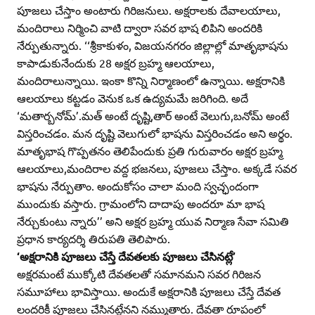
పూజలు చేస్తాం అంటారు గిరిజనులు. అక్షరాలకు దేవాలయాలు,
మందిరాలు నిర్మించి వాటి ద్వారా సవర భాష లిపిని అందరికి
నేర్పుతున్నారు. ‘‘శ్రీకాకుళం, విజయనగరం జిల్లాల్లో మాతృభాషను
కాపాడుకునేందుకు 28 అక్షర బ్రహ్మ ఆలయాలు,
మందిరాలున్నాయి. ఇంకా కొన్ని నిర్మాణంలో ఉన్నాయి. అక్షరానికి
ఆలయాలు కట్టడం వెనుక ఒక ఉద్యమమే జరిగింది. అదే
‘మతార్బనోమ్‌’.మత్‌ అంటే దృష్టి,తార్‌ అంటే వెలుగు,బనోమ్‌ అంటే
విస్తరించడం. మన దృష్టి వెలుగులో భాషను విస్తరించడం అని అర్థం.
మాతృభాష గొప్పతనం తెలిపేందుకు ప్రతి గురువారం అక్షర బ్రహ్మ
ఆలయాలు,మందిరాల వద్ద భజనలు, పూజలు చేస్తాం. అక్కడే సవర
భాషను నేర్పుతాం. అందుకోసం చాలా మంది స్వచ్ఛందంగా
ముందుకు వస్తారు. గ్రామంలోని దాదాపు అందరూ మా భాష
నేర్చుకుంటు న్నారు’’ అని అక్షర బ్రహ్మ యువ నిర్మాణ సేవా సమితి
ప్రధాన కార్యదర్శి తిరుపతి తెలిపారు.
‘అక్షరానికి పూజలు చేస్తే దేవతలకు పూజలు చేసినట్లే’
అక్షరమంటే ముక్కోటి దేవతలతో సమానమని సవర గిరిజన
సమూహాలు భావిస్తాయి. అందుకే అక్షరానికి పూజలు చేస్తే దేవత
లందరికీ పూజలు చేసినట్లేనని నమ్ముతారు. దేవతా రూపంలో