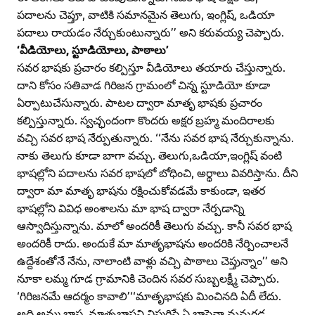
పదాలను చెప్తూ, వాటికి సమానమైన తెలుగు, ఇంగ్లిష్‌, ఒడియా
పదాలు రాయడం నేర్చుకుంటున్నారు’’ అని కరువయ్య చెప్పారు.
‘వీడియోలు, స్టూడియోలు, పాఠాలు’
సవర భాషకు ప్రచారం కల్పిస్తూ వీడియోలు తయారు చేస్తున్నారు.
దాని కోసం సతివాడ గిరిజన గ్రామంలో చిన్న స్టూడియో కూడా
ఏర్పాటుచేసున్నారు. పాటల ద్వారా మాతృ భాషకు ప్రచారం
కల్పిస్తున్నారు. స్వచ్ఛందంగా కొందరు అక్షర బ్రహ్మ మందిరాలకు
వచ్చి సవర భాష నేర్పుతున్నారు. ‘‘నేను సవర భాష నేర్చుకున్నాను.
నాకు తెలుగు కూడా బాగా వచ్చు. తెలుగు,ఒడియా,ఇంగ్లిష్‌ వంటి
భాషల్లోని పదాలను సవర భాషలో బోధించి, అర్థాలు వివరిస్తాను. దీని
ద్వారా మా మాతృ భాషను రక్షించుకోవడమే కాకుండా, ఇతర
భాషల్లోని వివిధ అంశాలను మా భాష ద్వారా నేర్పడాన్ని
ఆస్వాదిస్తున్నాను. మాలో అందరికీ తెలుగు వచ్చు. కానీ సవర భాష
అందరికీ రాదు. అందుకే మా మాతృభాషను అందరికి నేర్పించాలనే
ఉద్దేశంతోనే నేను, నాలాంటి వాళ్లు వచ్చి పాఠాలు చెప్తున్నాం’’ అని
నూకా లమ్మ గూడ గ్రామానికి చెందిన సవర సుబ్బలక్ష్మీ చెప్పారు.
‘గిరిజనమే ఆదర్మం కావాలి’‘‘మాతృభాషకు మించినది ఏదీ లేదు.
అది అమ్మ భాష. మాతృభాషని విస్మరిస్తే ఏ భాషైనా మనుగడ