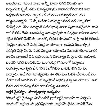
ఆలయాలు, మంది రాలు అన్నీ కూడా సవర గిరిజన తెగ
నిర్మించుకున్నవే. తమ మాతృభాషను కాపాడుకోవడానికి ఇలా
అక్షరానికి ఆలయం కట్టడం కంటే మంచి మార్గమేముందని
వాళ్లంటున్నారు. ‘‘ఏపీ, ఒడిశా ఏజెన్సీల్లో సవర తెగ ఎక్కువగా
కనిపిస్తుంది. మేం మాట్లాడే సవర భాష చాలా పురాతనమైనది. కానీ
దానికి లిపి లేదు. అందువల్ల మా పూర్వీకుల సంప్రదా యాలు మాకు
సరైన రీతిలో చేరలేదు. దాంతో, లిఖిత రూపంలో ఉన్న ఇతర గిరిజన
సంప్రదా యాలనే సవర సంప్రదాయాలుగా అనుస రించాల్సిన
పరిస్థితి ఏర్పడిరది. సవర సంప్రదా యాలను ముందు తరాల వారికి
అందిం చాలంటే లిపి అవసరమని మావాళ్లు గుర్తించారు. ఒడిశాకు
చెందిన సవర పండితుడు మంగయ్య గొమాంగో పన్నెండు
సంవత్సరాలు కృషి చేసి 1936లో సవర భాషకు లిపి రూపం
ఇచ్చారు. అదే మా మాతృభాష. ఈ లిపి ఇంటింటికి చేరాలంటే ఏం
చేయాలనే ఆలోచన నుంచి పుట్టినవే అక్షర బ్రహ్మ ఆలయాలు’’ అని
సవర తెగ గురువు సవర కరువయ్య తెలిపారు.
అక్షర చైతన్యం.. మాతృభాషా ఉద్యమం
గిరిజనుల్లో చైతన్యం నింపేందుకే గ్రామాల్లో ఆలయాలు నిర్మించి
అందులో అక్షరాలను ప్రతిష్టించారు. అక్షరమే దైవం, దానికే మేం