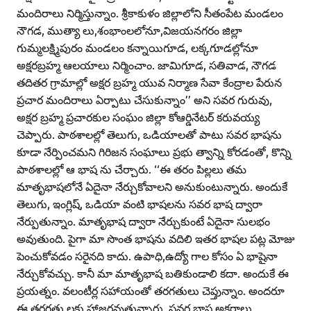
మందిరాలు నిర్మిస్తున్నాం. శ్రీకాకుళం జిల్లాలోని సీతంపేట మండలం
నౌగడ, ముత్యా లు,శంభాంలలోనూ,విజయనగరం జిల్లా
గుమ్మలక్ష్మిపురం మండలం కన్నాయిగూడ, లక్కగూడల్లోనూ
అక్షరబ్రహ్మ ఆలయాలు నిర్మించాం. జామిగూడ, సతివాడ, నౌగడ
తదితర గ్రామాల్లో అక్షర బ్రహ్మ యువ నిర్మాణ సేవా కేంద్రాల పేరున
ప్రచార మందిరాలు ఏర్పాటు చేసుకున్నాం’’ అని సవర గురువు,
అక్షర బ్రహ్మ ప్రచారకుల సంఘం జిల్లా కోఆర్డినేటర్‌ కరువయ్య
చెప్పారు. పాఠశాలల్లో తెలుగు, ఒడియాలతో పాటు సవర భాషను
కూడా నేర్పించమని గిరిజన సంఘాలు ప్రభు త్వాన్ని కోరడంతో, కొన్ని
పాఠశాలల్లో ఆ భాష ను చేర్చారు. ‘‘ఈ తరం పిల్లలు తమ
మాతృభాషలోనే ఏదైనా నేర్చుకోవాలని అనుకుంటున్నారు. అందుకే
తెలుగు, ఇంగ్లిష్‌, ఒడియా వంటి భాషలను సవర భాష ద్వారా
నేర్పుతున్నాం. మాతృభాష ద్వారా నేర్చుకుంటే ఏదైనా సులభం
అవుతుంది. పైగా మా సొంత భాషను వదిలి ఇతర భాషల పట్ల మోజు
పెంచుకోవడం సరైనది కాదు. ఉపాధి,ఉద్యో గాల కోసం ఏ భాషైనా
నేర్చుకోవచ్చు. కానీ మా మాతృభాష బతికుండాలి కదా. అందుకే ఈ
ప్రయత్నం. వలంటీర్ల సహాయంతో తరగతులు చెప్తున్నాం. అందరూ
ఈ తరగతు లకు హాజరవుతున్నారు. సవర భాష అక్షరాలు,