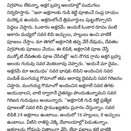
విగ్రహాలు లేకున్నా, అక్షర బ్రహ్మ ఆలయాల్లో పండుగలు
నిర్వహిస్తారు. ‘‘ఇలా అక్షరాలకు గుడి కట్టి పూజించే సంప్ర దాయం
మరెక్కడ ఉండదు. అక్షరంలోంచే త్రిమూర్తులు పుట్టుకొచ్చారని
పెద్దలు చెప్తారు. ఓంకారం అక్షరమే. అందుకే ఓంకార రూపం వంటి
ఆకారం మధ్యలో సవర లిపి అచ్చులు, హల్లులు ఉంచి వాటికే
పూజలు చేస్తాం. మా తెగలో అక్షరానికి తప్ప వేరే దేవుడు, దేవతల
విగ్రహాలకు పూజలు చేయం. ఈ లిపికి, అక్షరానికి పూజ చేస్తే
ముక్కోటి దేవతలకు పూజ చేసినట్లే’’ అని నౌగడ గ్రామ అక్షర బ్రహ్మ
ఆలయ గురువు సవర వెంకటరావు చెప్పారు. ‘ఆయనే మా దైవం..
అక్షరమే మా ఆయుధం’ సవర భాషకు లిపిని అందించిన సవర
పండిత్‌ మంగయ్య గొమాంగో తమ ఆరాధ్య దైవమని సవర గిరిజనం
చెప్తారు. మంగయ్య గొమాంగో అందించిన అక్షరాలే సవర తెగకు
ఆయుధాలని, వాటి ద్వారానే చైతన్యం పొందుతున్నామని సవర
గిరిజన గురువులు అంటున్నారు. ‘‘అక్షరానికి గుడి కట్టి ప్రత్యేక
పూజలతో సవర లిపి ప్రాముఖ్యతను ప్రచారం చేస్తున్నాం. సవర
లిపికి 24 అక్షరాలు ఉంటాయి. అందులో 16 హల్లులు, 8 అచ్చులు
ఉంటాయి. వీటిని రాతిపై చెక్కి దేవాలయాల్లో పెడుతున్నాం.
అక్షరాలను గోడలపై చిత్రాలుగా వేసి, లేదా పటాలు కట్టి వాటికి