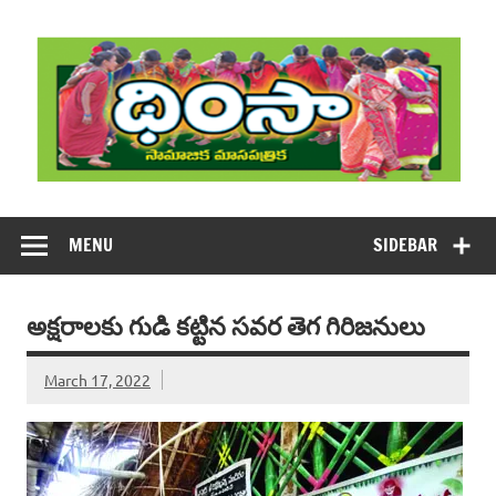
Skip
to
content
DHIMSA
Dhimsa Telugu Monthly Magazine
MENU
SIDEBAR
అక్షరాలకు గుడి కట్టిన సవర తెగ గిరిజనులు
March 17, 2022