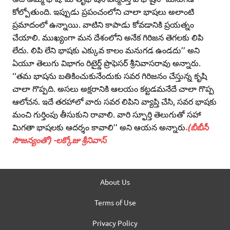
కోల్పోతుంది. ఇప్పుడు ప్రపంచంలోని చాలా భాషలు అలాంటి
ప్రమాదంలో ఉన్నాయి. వాటిని కాపాడు కోవడానికి ప్రయత్నం
చేయాలి. ముఖ్యంగా మన దేశంలోని అనేక గిరిజన తెగలకు లిపి
లేదు. లిపి లేని భాషకు ఎక్కువ కాలం మనుగడ ఉండదు’’ అని
ఏయూ తెలుగు విభాగం రిటైర్డ్‌ ప్రొఫెసర్‌ శ్రీనివాసరావు అన్నారు.
‘‘తమ భాషను బతికించుకునేందుకు సవర గిరిజనం చేస్తున్న కృషి
చాలా గొప్పది. అసలు అక్షరానికి ఆలయం కట్టడమనేదే చాలా గొప్ప
ఆలోచన. ఇదే తరహాలో వారు సవర లిపిని వ్యాప్తి చేసి, సవర భాషకు
మంచి గుర్తింపు తీసుకుని రావాలి. వారి స్ఫూర్తి తెలుగుతో సహా
మిగతా భాషలకు ఆదర్శం కావాలి’’ అని ఆయన అన్నారు
.(బీబీసీ
సౌజన్యంతో) -లక్కోజు శ్రీనివాస్‌
About Us
Terms of Use
Privacy Policy