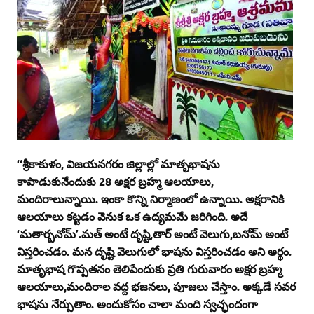
‘‘శ్రీకాకుళం, విజయనగరం జిల్లాల్లో మాతృభాషను
కాపాడుకునేందుకు 28 అక్షర బ్రహ్మ ఆలయాలు,
మందిరాలున్నాయి. ఇంకా కొన్ని నిర్మాణంలో ఉన్నాయి. అక్షరానికి
ఆలయాలు కట్టడం వెనుక ఒక ఉద్యమమే జరిగింది. అదే
‘మతార్బనోమ్‌’.మత్‌ అంటే దృష్టి,తార్‌ అంటే వెలుగు,బనోమ్‌ అంటే
విస్తరించడం. మన దృష్టి వెలుగులో భాషను విస్తరించడం అని అర్థం.
మాతృభాష గొప్పతనం తెలిపేందుకు ప్రతి గురువారం అక్షర బ్రహ్మ
ఆలయాలు,మందిరాల వద్ద భజనలు, పూజలు చేస్తాం. అక్కడే సవర
భాషను నేర్పుతాం. అందుకోసం చాలా మంది స్వచ్ఛందంగా