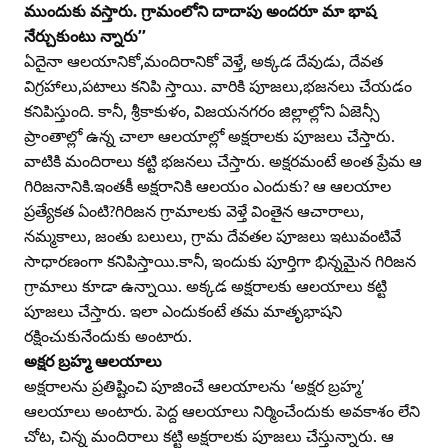
ముందుకు వస్తారు. గ్రామంలోని దాదాపు అందరూ మా భాష
నేర్చుకుంటు న్నారు’’
ఏదైనా ఆలయానికో,మందిరానికో వెళ్తే, అక్కడ దేవుడు, దేవత
విగ్రహాలు,పటాలు కనిపి స్తాయి. వారికి పూజలు,భజనలు చేయడం
కనిపిస్తుంది. కానీ, శ్రీకాకుళం, విజయనగరం జిల్లాల్లోని ఏజెన్సీ
ప్రాంతాల్లో ఉన్న చాలా ఆలయాల్లో అక్షరాలకు పూజలు చేస్తారు.
వాటికి మందిరాలు కట్టి భజనలు చేస్తారు. అక్షరమంటే అంత ప్రేమ ఆ
గిరిజనానికి.ఇంతకీ అక్షరానికి ఆలయం ఎందుకు? ఆ ఆలయాల
ప్రత్యేకత ఏంటి?గిరిజన గ్రామాలకు వెళ్తే వింతైన ఆచారాలు,
నమ్మకాలు, జంతు బలులు, గ్రామ దేవతల పూజలు ఇటువంటివే
సాధారణంగా కనిపిస్తాయి.కానీ, ఇందుకు పూర్తిగా భిన్నమైన గిరిజన
గ్రామాలు కూడా ఉన్నాయి. అక్కడ అక్షరాలకు ఆలయాలు కట్టి
పూజలు చేస్తారు. ఇలా ఎందుకంటే తమ మాతృభాషని
రక్షించుకునేందుకు అంటారు.
అక్షర బ్రహ్మ ఆలయాలు
అక్షరాలను ప్రతిష్టించి పూజించే ఆలయాలను ‘అక్షర బ్రహ్మ’
ఆలయాలు అంటారు. పెద్ద ఆలయాలు నిర్మించేందుకు అవకాశం లేని
చోట, చిన్న మందిరాలు కట్టి అక్షరాలకు పూజలు చేస్తున్నారు. ఆ